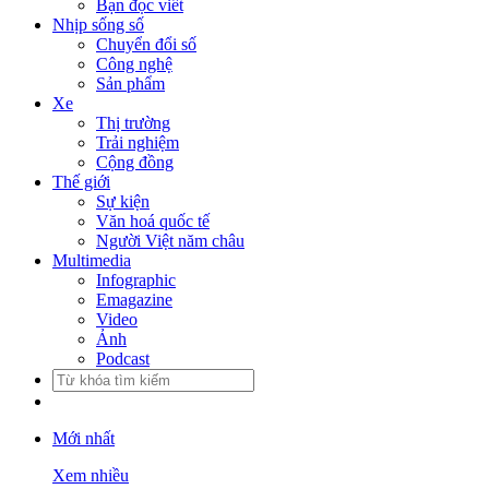
Bạn đọc viết
Nhịp sống số
Chuyển đổi số
Công nghệ
Sản phẩm
Xe
Thị trường
Trải nghiệm
Cộng đồng
Thế giới
Sự kiện
Văn hoá quốc tế
Người Việt năm châu
Multimedia
Infographic
Emagazine
Video
Ảnh
Podcast
Mới nhất
Xem nhiều