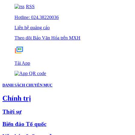
RSS
Hotline: 024.38220036
Liên hệ quảng cáo
Theo dõi Báo Văn Hóa trên MXH
Tải App
DANH SÁCH CHUYÊN MỤC
Chính trị
Thời sự
Biển đảo Tổ quốc