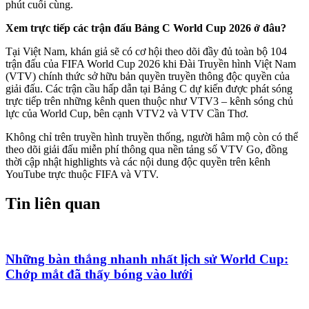
phút cuối cùng.
Xem trực tiếp các trận đấu Bảng C World Cup 2026 ở đâu?
Tại Việt Nam, khán giả sẽ có cơ hội theo dõi đầy đủ toàn bộ 104
trận đấu của FIFA World Cup 2026 khi Đài Truyền hình Việt Nam
(VTV) chính thức sở hữu bản quyền truyền thông độc quyền của
giải đấu. Các trận cầu hấp dẫn tại Bảng C dự kiến được phát sóng
trực tiếp trên những kênh quen thuộc như VTV3 – kênh sóng chủ
lực của World Cup, bên cạnh VTV2 và VTV Cần Thơ.
Không chỉ trên truyền hình truyền thống, người hâm mộ còn có thể
theo dõi giải đấu miễn phí thông qua nền tảng số VTV Go, đồng
thời cập nhật highlights và các nội dung độc quyền trên kênh
YouTube trực thuộc FIFA và VTV.
Tin liên quan
Những bàn thắng nhanh nhất lịch sử World Cup:
Chớp mắt đã thấy bóng vào lưới