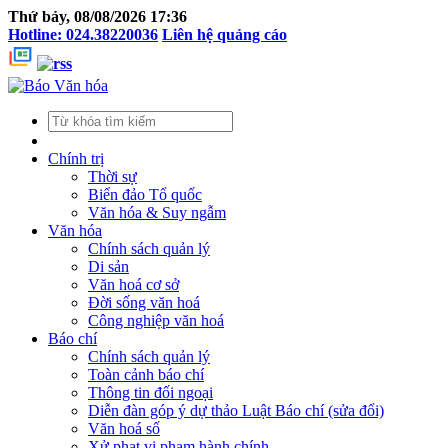
Thứ bảy, 08/08/2026 17:36
Hotline: 024.38220036
Liên hệ quảng cáo
Chính trị
Thời sự
Biển đảo Tổ quốc
Văn hóa & Suy ngẫm
Văn hóa
Chính sách quản lý
Di sản
Văn hoá cơ sở
Đời sống văn hoá
Công nghiệp văn hoá
Báo chí
Chính sách quản lý
Toàn cảnh báo chí
Thông tin đối ngoại
Diễn đàn góp ý dự thảo Luật Báo chí (sửa đổi)
Văn hoá số
Xử phạt vi phạm hành chính