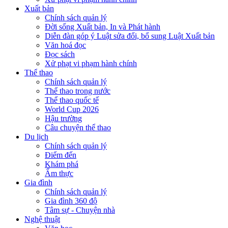
Xuất bản
Chính sách quản lý
Đời sống Xuất bản, In và Phát hành
Diễn đàn góp ý Luật sửa đổi, bổ sung Luật Xuất bản
Văn hoá đọc
Đọc sách
Xử phạt vi phạm hành chính
Thể thao
Chính sách quản lý
Thể thao trong nước
Thể thao quốc tế
World Cup 2026
Hậu trường
Câu chuyện thể thao
Du lịch
Chính sách quản lý
Điểm đến
Khám phá
Ẩm thực
Gia đình
Chính sách quản lý
Gia đình 360 độ
Tâm sự - Chuyện nhà
Nghệ thuật