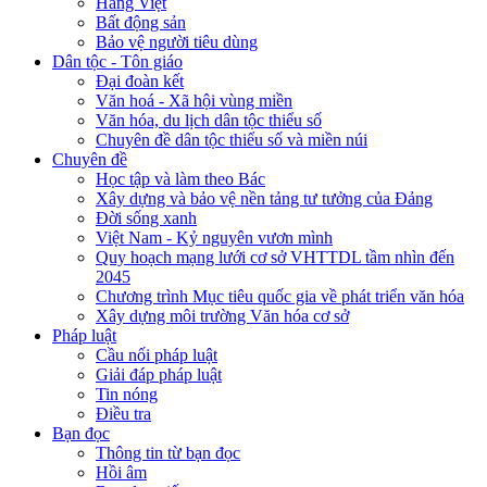
Hàng Việt
Bất động sản
Bảo vệ người tiêu dùng
Dân tộc - Tôn giáo
Đại đoàn kết
Văn hoá - Xã hội vùng miền
Văn hóa, du lịch dân tộc thiểu số
Chuyên đề dân tộc thiểu số và miền núi
Chuyên đề
Học tập và làm theo Bác
Xây dựng và bảo vệ nền tảng tư tưởng của Đảng
Đời sống xanh
Việt Nam - Kỷ nguyên vươn mình
Quy hoạch mạng lưới cơ sở VHTTDL tầm nhìn đến
2045
Chương trình Mục tiêu quốc gia về phát triển văn hóa
Xây dựng môi trường Văn hóa cơ sở
Pháp luật
Cầu nối pháp luật
Giải đáp pháp luật
Tin nóng
Điều tra
Bạn đọc
Thông tin từ bạn đọc
Hồi âm