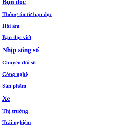
Bạn đọc
Thông tin từ bạn đọc
Hồi âm
Bạn đọc viết
Nhịp sống số
Chuyển đổi số
Công nghệ
Sản phẩm
Xe
Thị trường
Trải nghiệm