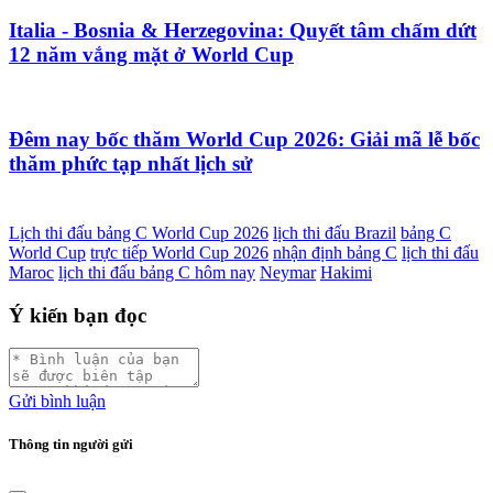
Italia - Bosnia & Herzegovina: Quyết tâm chấm dứt
12 năm vắng mặt ở World Cup
Đêm nay bốc thăm World Cup 2026: Giải mã lễ bốc
thăm phức tạp nhất lịch sử
Lịch thi đấu bảng C World Cup 2026
lịch thi đấu Brazil
bảng C
World Cup
trực tiếp World Cup 2026
nhận định bảng C
lịch thi đấu
Maroc
lịch thi đấu bảng C hôm nay
Neymar
Hakimi
Ý kiến bạn đọc
Gửi bình luận
Thông tin người gửi