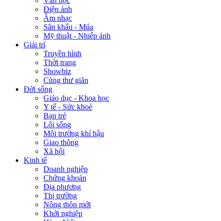
Văn học
Điện ảnh
Âm nhạc
Sân khấu - Múa
Mỹ thuật - Nhiếp ảnh
Giải trí
Truyền hình
Thời trang
Showbiz
Cùng thư giãn
Đời sống
Giáo dục - Khoa học
Y tế - Sức khoẻ
Bạn trẻ
Lối sống
Môi trường khí hậu
Giao thông
Xã hội
Kinh tế
Doanh nghiệp
Chứng khoán
Địa phương
Thị trường
Nông thôn mới
Khởi nghiệp