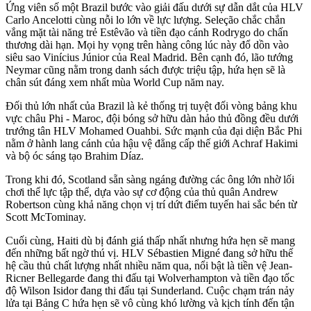
Ứng viên số một Brazil bước vào giải đấu dưới sự dẫn dắt của HLV
Carlo Ancelotti cùng nỗi lo lớn về lực lượng. Seleção chắc chắn
vắng mặt tài năng trẻ Estêvão và tiền đạo cánh Rodrygo do chấn
thương dài hạn. Mọi hy vọng trên hàng công lúc này đổ dồn vào
siêu sao Vinícius Júnior của Real Madrid. Bên cạnh đó, lão tướng
Neymar cũng nằm trong danh sách được triệu tập, hứa hẹn sẽ là
chân sút đáng xem nhất mùa World Cup năm nay.
Đối thủ lớn nhất của Brazil là kẻ thống trị tuyệt đối vòng bảng khu
vực châu Phi - Maroc, đội bóng sở hữu dàn hảo thủ đồng đều dưới
trướng tân HLV Mohamed Ouahbi. Sức mạnh của đại diện Bắc Phi
nằm ở hành lang cánh của hậu vệ đẳng cấp thế giới Achraf Hakimi
và bộ óc sáng tạo Brahim Díaz.
Trong khi đó, Scotland sẵn sàng ngáng đường các ông lớn nhờ lối
chơi thể lực tập thể, dựa vào sự cơ động của thủ quân Andrew
Robertson cùng khả năng chọn vị trí dứt điểm tuyến hai sắc bén từ
Scott McTominay.
Cuối cùng, Haiti dù bị đánh giá thấp nhất nhưng hứa hẹn sẽ mang
đến những bất ngờ thú vị. HLV Sébastien Migné đang sở hữu thế
hệ cầu thủ chất lượng nhất nhiều năm qua, nổi bật là tiền vệ Jean-
Ricner Bellegarde đang thi đấu tại Wolverhampton và tiền đạo tốc
độ Wilson Isidor đang thi đấu tại Sunderland. Cuộc chạm trán nảy
lửa tại Bảng C hứa hẹn sẽ vô cùng khó lường và kịch tính đến tận