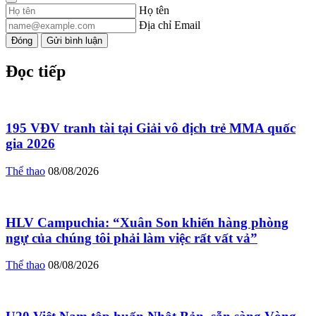
Họ tên
Địa chỉ Email
Đóng
Gửi bình luận
Đọc tiếp
195 VĐV tranh tài tại Giải vô địch trẻ MMA quốc
gia 2026
Thể thao
08/08/2026
HLV Campuchia: “Xuân Son khiến hàng phòng
ngự của chúng tôi phải làm việc rất vất vả”
Thể thao
08/08/2026