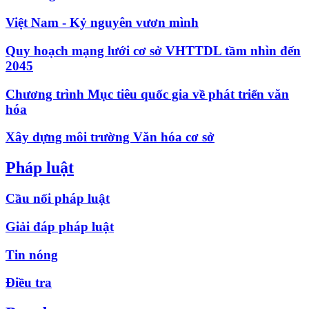
Việt Nam - Kỷ nguyên vươn mình
Quy hoạch mạng lưới cơ sở VHTTDL tầm nhìn đến
2045
Chương trình Mục tiêu quốc gia về phát triển văn
hóa
Xây dựng môi trường Văn hóa cơ sở
Pháp luật
Cầu nối pháp luật
Giải đáp pháp luật
Tin nóng
Điều tra