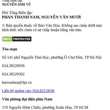
Tổng Biên tập:
NGUYỄN ANH VŨ
Phó Tổng Biên tập:
PHAN THANH NAM, NGUYỄN VĂN MƯỜI
© Bản quyền thuộc về Báo Văn Hóa. Không sao chép dưới mọi
hình thức nếu chưa có sự chấp thuận bằng văn bản.
Tòa soạn
Số 141 phố Nguyễn Thái Học, phường Ô Chợ Dừa, TP Hà Nội
024.38220036
024.38229302
baovanhoa@fpt.vn
Liên hệ quảng cáo: 024.822.0036
Văn phòng đại diện phía Nam
170 Nguyễn Đình Chiểu, phường Xuân Hòa, TP HCM