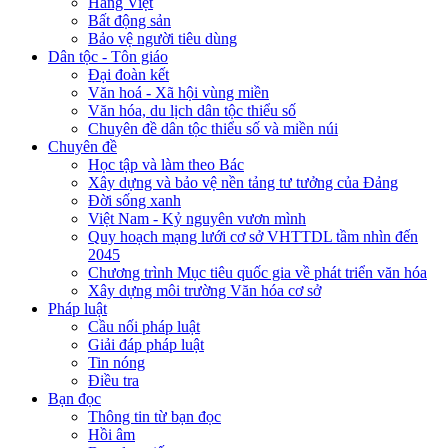
Hàng Việt
Bất động sản
Bảo vệ người tiêu dùng
Dân tộc - Tôn giáo
Đại đoàn kết
Văn hoá - Xã hội vùng miền
Văn hóa, du lịch dân tộc thiểu số
Chuyên đề dân tộc thiểu số và miền núi
Chuyên đề
Học tập và làm theo Bác
Xây dựng và bảo vệ nền tảng tư tưởng của Đảng
Đời sống xanh
Việt Nam - Kỷ nguyên vươn mình
Quy hoạch mạng lưới cơ sở VHTTDL tầm nhìn đến
2045
Chương trình Mục tiêu quốc gia về phát triển văn hóa
Xây dựng môi trường Văn hóa cơ sở
Pháp luật
Cầu nối pháp luật
Giải đáp pháp luật
Tin nóng
Điều tra
Bạn đọc
Thông tin từ bạn đọc
Hồi âm