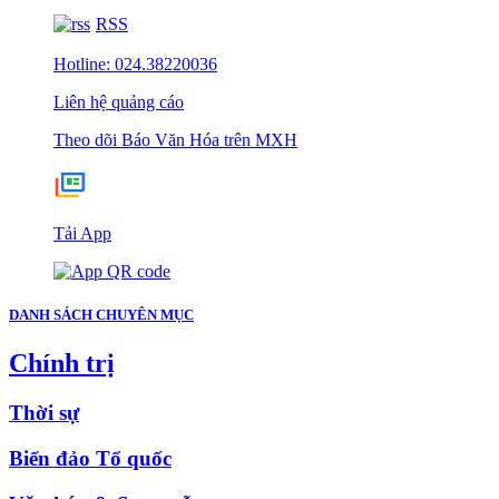
RSS
Hotline: 024.38220036
Liên hệ quảng cáo
Theo dõi Báo Văn Hóa trên MXH
Tải App
DANH SÁCH CHUYÊN MỤC
Chính trị
Thời sự
Biển đảo Tổ quốc