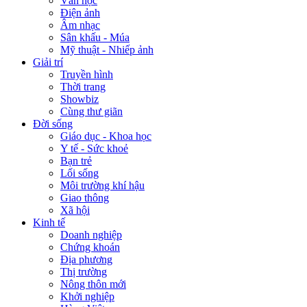
Văn học
Điện ảnh
Âm nhạc
Sân khấu - Múa
Mỹ thuật - Nhiếp ảnh
Giải trí
Truyền hình
Thời trang
Showbiz
Cùng thư giãn
Đời sống
Giáo dục - Khoa học
Y tế - Sức khoẻ
Bạn trẻ
Lối sống
Môi trường khí hậu
Giao thông
Xã hội
Kinh tế
Doanh nghiệp
Chứng khoán
Địa phương
Thị trường
Nông thôn mới
Khởi nghiệp