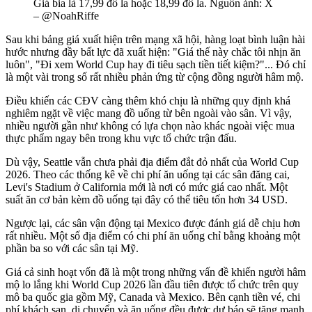
Giá bia là 17,99 đô la hoặc 18,99 đô la. Nguồn ảnh: X
– @NoahRiffe
Sau khi bảng giá xuất hiện trên mạng xã hội, hàng loạt bình luận hài
hước nhưng đầy bất lực đã xuất hiện: "Giá thế này chắc tôi nhịn ăn
luôn", "Đi xem World Cup hay đi tiêu sạch tiền tiết kiệm?"... Đó chỉ
là một vài trong số rất nhiều phản ứng từ cộng đồng người hâm mộ.
Điều khiến các CĐV càng thêm khó chịu là những quy định khá
nghiêm ngặt về việc mang đồ uống từ bên ngoài vào sân. Vì vậy,
nhiều người gần như không có lựa chọn nào khác ngoài việc mua
thực phẩm ngay bên trong khu vực tổ chức trận đấu.
Dù vậy, Seattle vẫn chưa phải địa điểm đắt đỏ nhất của World Cup
2026. Theo các thống kê về chi phí ăn uống tại các sân đăng cai,
Levi's Stadium ở California mới là nơi có mức giá cao nhất. Một
suất ăn cơ bản kèm đồ uống tại đây có thể tiêu tốn hơn 34 USD.
Ngược lại, các sân vận động tại Mexico được đánh giá dễ chịu hơn
rất nhiều. Một số địa điểm có chi phí ăn uống chỉ bằng khoảng một
phần ba so với các sân tại Mỹ.
Giá cả sinh hoạt vốn đã là một trong những vấn đề khiến người hâm
mộ lo lắng khi World Cup 2026 lần đầu tiên được tổ chức trên quy
mô ba quốc gia gồm Mỹ, Canada và Mexico. Bên cạnh tiền vé, chi
phí khách sạn, di chuyển và ăn uống đều được dự báo sẽ tăng mạnh