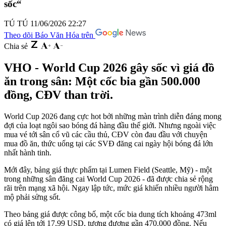
sốc“
TÚ TÚ
11/06/2026 22:27
Theo dõi Báo Văn Hóa trên
Chia sẻ
VHO - World Cup 2026 gây sốc vì giá đồ
ăn trong sân: Một cốc bia gần 500.000
đồng, CĐV than trời.
World Cup 2026 đang cực hot bởi những màn trình diễn đáng mong
đợi của loạt ngôi sao bóng đá hàng đầu thế giới. Nhưng ngoài việc
mua vé tới sân cổ vũ các cầu thủ, CĐV còn đau đầu với chuyện
mua đồ ăn, thức uống tại các SVĐ đăng cai ngày hội bóng đá lớn
nhất hành tinh.
Mới đây, bảng giá thực phẩm tại Lumen Field (Seattle, Mỹ) - một
trong những sân đăng cai World Cup 2026 - đã được chia sẻ rộng
rãi trên mạng xã hội. Ngay lập tức, mức giá khiến nhiều người hâm
mộ phải sửng sốt.
Theo bảng giá được công bố, một cốc bia dung tích khoảng 473ml
có giá lên tới 17,99 USD, tương đương gần 470.000 đồng. Nếu