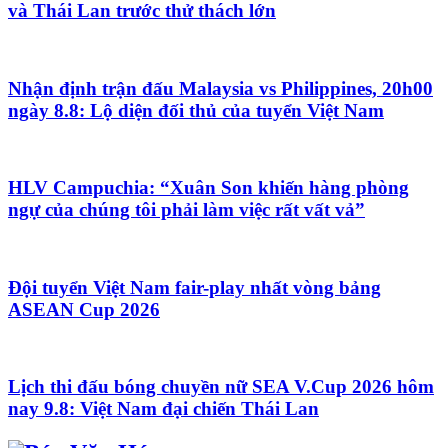
và Thái Lan trước thử thách lớn
Nhận định trận đấu Malaysia vs Philippines, 20h00
ngày 8.8: Lộ diện đối thủ của tuyển Việt Nam
HLV Campuchia: “Xuân Son khiến hàng phòng
ngự của chúng tôi phải làm việc rất vất vả”
Đội tuyển Việt Nam fair-play nhất vòng bảng
ASEAN Cup 2026
Lịch thi đấu bóng chuyền nữ SEA V.Cup 2026 hôm
nay 9.8: Việt Nam đại chiến Thái Lan