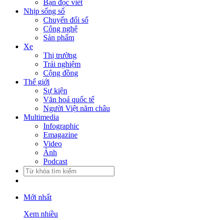
Bạn đọc viết
Nhịp sống số
Chuyển đổi số
Công nghệ
Sản phẩm
Xe
Thị trường
Trải nghiệm
Cộng đồng
Thế giới
Sự kiện
Văn hoá quốc tế
Người Việt năm châu
Multimedia
Infographic
Emagazine
Video
Ảnh
Podcast
Mới nhất
Xem nhiều