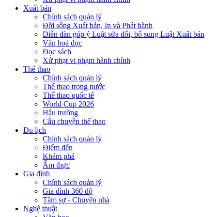
Xuất bản
Chính sách quản lý
Đời sống Xuất bản, In và Phát hành
Diễn đàn góp ý Luật sửa đổi, bổ sung Luật Xuất bản
Văn hoá đọc
Đọc sách
Xử phạt vi phạm hành chính
Thể thao
Chính sách quản lý
Thể thao trong nước
Thể thao quốc tế
World Cup 2026
Hậu trường
Câu chuyện thể thao
Du lịch
Chính sách quản lý
Điểm đến
Khám phá
Ẩm thực
Gia đình
Chính sách quản lý
Gia đình 360 độ
Tâm sự - Chuyện nhà
Nghệ thuật