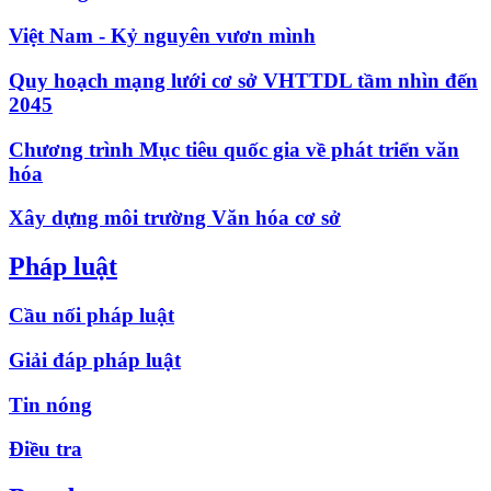
Việt Nam - Kỷ nguyên vươn mình
Quy hoạch mạng lưới cơ sở VHTTDL tầm nhìn đến
2045
Chương trình Mục tiêu quốc gia về phát triển văn
hóa
Xây dựng môi trường Văn hóa cơ sở
Pháp luật
Cầu nối pháp luật
Giải đáp pháp luật
Tin nóng
Điều tra