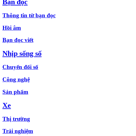
Bạn đọc
Thông tin từ bạn đọc
Hồi âm
Bạn đọc viết
Nhịp sống số
Chuyển đổi số
Công nghệ
Sản phẩm
Xe
Thị trường
Trải nghiệm