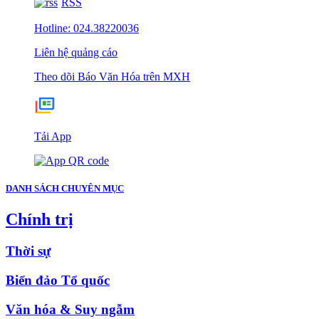
RSS
Hotline: 024.38220036
Liên hệ quảng cáo
Theo dõi Báo Văn Hóa trên MXH
Tải App
DANH SÁCH CHUYÊN MỤC
Chính trị
Thời sự
Biển đảo Tổ quốc
Văn hóa & Suy ngẫm