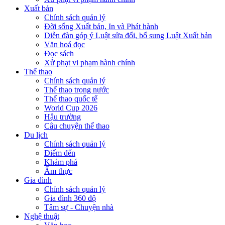
Xuất bản
Chính sách quản lý
Đời sống Xuất bản, In và Phát hành
Diễn đàn góp ý Luật sửa đổi, bổ sung Luật Xuất bản
Văn hoá đọc
Đọc sách
Xử phạt vi phạm hành chính
Thể thao
Chính sách quản lý
Thể thao trong nước
Thể thao quốc tế
World Cup 2026
Hậu trường
Câu chuyện thể thao
Du lịch
Chính sách quản lý
Điểm đến
Khám phá
Ẩm thực
Gia đình
Chính sách quản lý
Gia đình 360 độ
Tâm sự - Chuyện nhà
Nghệ thuật