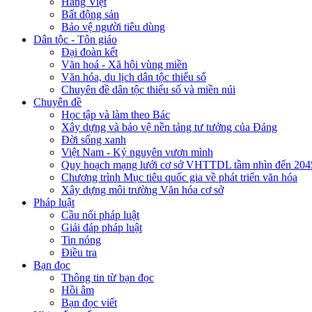
Hàng Việt
Bất động sản
Bảo vệ người tiêu dùng
Dân tộc - Tôn giáo
Đại đoàn kết
Văn hoá - Xã hội vùng miền
Văn hóa, du lịch dân tộc thiểu số
Chuyên đề dân tộc thiểu số và miền núi
Chuyên đề
Học tập và làm theo Bác
Xây dựng và bảo vệ nền tảng tư tưởng của Đảng
Đời sống xanh
Việt Nam - Kỷ nguyên vươn mình
Quy hoạch mạng lưới cơ sở VHTTDL tầm nhìn đến 204
Chương trình Mục tiêu quốc gia về phát triển văn hóa
Xây dựng môi trường Văn hóa cơ sở
Pháp luật
Cầu nối pháp luật
Giải đáp pháp luật
Tin nóng
Điều tra
Bạn đọc
Thông tin từ bạn đọc
Hồi âm
Bạn đọc viết