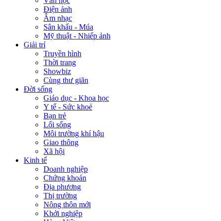
Văn học
Điện ảnh
Âm nhạc
Sân khấu - Múa
Mỹ thuật - Nhiếp ảnh
Giải trí
Truyền hình
Thời trang
Showbiz
Cùng thư giãn
Đời sống
Giáo dục - Khoa học
Y tế - Sức khoẻ
Bạn trẻ
Lối sống
Môi trường khí hậu
Giao thông
Xã hội
Kinh tế
Doanh nghiệp
Chứng khoán
Địa phương
Thị trường
Nông thôn mới
Khởi nghiệp