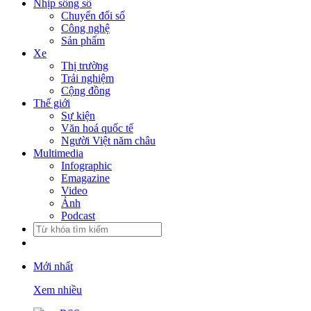
Nhịp sống số
Chuyển đổi số
Công nghệ
Sản phẩm
Xe
Thị trường
Trải nghiệm
Cộng đồng
Thế giới
Sự kiện
Văn hoá quốc tế
Người Việt năm châu
Multimedia
Infographic
Emagazine
Video
Ảnh
Podcast
Mới nhất
Xem nhiều