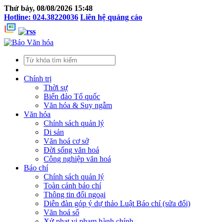
Thứ bảy, 08/08/2026 15:48
Hotline: 024.38220036
Liên hệ quảng cáo
Chính trị
Thời sự
Biển đảo Tổ quốc
Văn hóa & Suy ngẫm
Văn hóa
Chính sách quản lý
Di sản
Văn hoá cơ sở
Đời sống văn hoá
Công nghiệp văn hoá
Báo chí
Chính sách quản lý
Toàn cảnh báo chí
Thông tin đối ngoại
Diễn đàn góp ý dự thảo Luật Báo chí (sửa đổi)
Văn hoá số
Xử phạt vi phạm hành chính