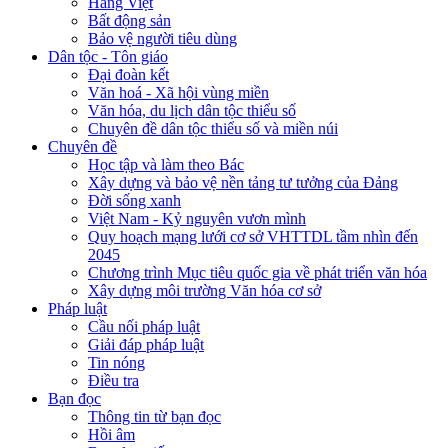
Hàng Việt
Bất động sản
Bảo vệ người tiêu dùng
Dân tộc - Tôn giáo
Đại đoàn kết
Văn hoá - Xã hội vùng miền
Văn hóa, du lịch dân tộc thiểu số
Chuyên đề dân tộc thiểu số và miền núi
Chuyên đề
Học tập và làm theo Bác
Xây dựng và bảo vệ nền tảng tư tưởng của Đảng
Đời sống xanh
Việt Nam - Kỷ nguyên vươn mình
Quy hoạch mạng lưới cơ sở VHTTDL tầm nhìn đến
2045
Chương trình Mục tiêu quốc gia về phát triển văn hóa
Xây dựng môi trường Văn hóa cơ sở
Pháp luật
Cầu nối pháp luật
Giải đáp pháp luật
Tin nóng
Điều tra
Bạn đọc
Thông tin từ bạn đọc
Hồi âm