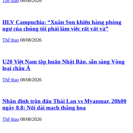
Thể thao
08/08/2026
HLV Campuchia: “Xuân Son khiến hàng phòng
ngự của chúng tôi phải làm việc rất vất vả”
Thể thao
08/08/2026
U20 Việt Nam tập huấn Nhật Bản, sẵn sàng Vòng
loại châu Á
Thể thao
08/08/2026
Nhận định trận đấu Thái Lan vs Myanmar, 20h00
ngày 8.8: Nối dài mạch thăng hoa
Thể thao
08/08/2026