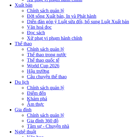
Xuất bản
Chính sách quản lý
Đời sống Xuất bản, In và Phát hành
Diễn đàn góp ý Luật sửa đổi, bổ sung Luật Xuất bản
Văn hoá đọc
Đọc sách
Xử phạt vi phạm hành chính
Thể thao
Chính sách quản lý
Thể thao trong nước
Thể thao quốc tế
World Cup 2026
Hậu trường
Câu chuyện thể thao
Du lịch
Chính sách quản lý
Điểm đến
Khám phá
Ẩm thực
Gia đình
Chính sách quản lý
Gia đình 360 độ
Tâm sự - Chuyện nhà
Nghệ thuật