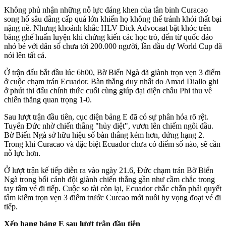
Không phủ nhận những nỗ lực đáng khen của tân binh Curacao
song hố sâu đẳng cấp quá lớn khiến họ không thể tránh khỏi thất bại
nặng nề. Nhưng khoảnh khắc HLV Dick Advocaat bật khóc trên
băng ghế huấn luyện khi chứng kiến các học trò, đến từ quốc đảo
nhỏ bé với dân số chưa tới 200.000 người, lần đầu dự World Cup đã
nói lên tất cả.
Ở trận đấu bắt đầu lúc 6h00, Bờ Biển Ngà đã giành trọn vẹn 3 điểm
ở cuộc chạm trán Ecuador. Bàn thắng duy nhất do Amad Diallo ghi
ở phút thi đấu chính thức cuối cùng giúp đại diện châu Phi thu về
chiến thắng quan trọng 1-0.
Sau lượt trận đầu tiên, cục diện bảng E đã có sự phân hóa rõ rệt.
Tuyển Đức nhờ chiến thắng "hủy diệt", vươn lên chiếm ngôi đầu.
Bờ Biển Ngà sở hữu hiệu số bàn thắng kém hơn, đứng hạng 2.
Trong khi Curacao và đặc biệt Ecuador chưa có điểm số nào, sẽ cần
nỗ lực hơn.
Ở lượt trận kế tiếp diễn ra vào ngày 21.6, Đức chạm trán Bờ Biển
Ngà trong bối cảnh đội giành chiến thắng gần như cầm chắc trong
tay tấm vé đi tiếp. Cuộc so tài còn lại, Ecuador chắc chắn phải quyết
tâm kiếm trọn vẹn 3 điểm trước Curcao mới nuôi hy vọng đoạt vé đi
tiếp.
Xếp hạng bảng E sau lượt trận đầu tiên