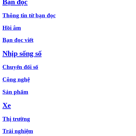
Bạn đọc
Thông tin từ bạn đọc
Hồi âm
Bạn đọc viết
Nhịp sống số
Chuyển đổi số
Công nghệ
Sản phẩm
Xe
Thị trường
Trải nghiệm