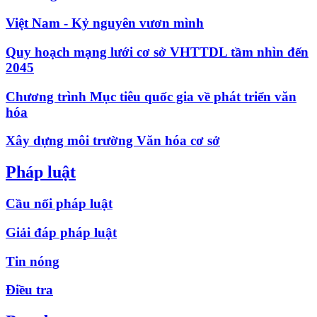
Việt Nam - Kỷ nguyên vươn mình
Quy hoạch mạng lưới cơ sở VHTTDL tầm nhìn đến
2045
Chương trình Mục tiêu quốc gia về phát triển văn
hóa
Xây dựng môi trường Văn hóa cơ sở
Pháp luật
Cầu nối pháp luật
Giải đáp pháp luật
Tin nóng
Điều tra