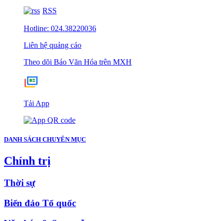
RSS
Hotline: 024.38220036
Liên hệ quảng cáo
Theo dõi Báo Văn Hóa trên MXH
Tải App
DANH SÁCH CHUYÊN MỤC
Chính trị
Thời sự
Biển đảo Tổ quốc