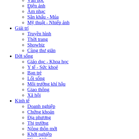
Văn học
Điện ảnh
Âm nhạc
Sân khấu - Múa
Mỹ thuật - Nhiếp ảnh
Giải trí
Truyền hình
Thời trang
Showbiz
Cùng thư giãn
Đời sống
Giáo dục - Khoa học
Y tế - Sức khoẻ
Bạn trẻ
Lối sống
Môi trường khí hậu
Giao thông
Xã hội
Kinh tế
Doanh nghiệp
Chứng khoán
Địa phương
Thị trường
Nông thôn mới
Khởi nghiệp