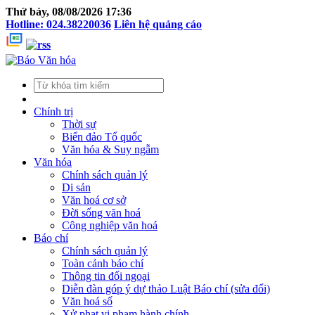
Thứ bảy, 08/08/2026 17:36
Hotline: 024.38220036
Liên hệ quảng cáo
Chính trị
Thời sự
Biển đảo Tổ quốc
Văn hóa & Suy ngẫm
Văn hóa
Chính sách quản lý
Di sản
Văn hoá cơ sở
Đời sống văn hoá
Công nghiệp văn hoá
Báo chí
Chính sách quản lý
Toàn cảnh báo chí
Thông tin đối ngoại
Diễn đàn góp ý dự thảo Luật Báo chí (sửa đổi)
Văn hoá số
Xử phạt vi phạm hành chính