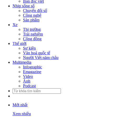
Bạn đọc viết
Nhịp sống số
Chuyển đổi số
Công nghệ
Sản phẩm
Xe
Thị trường
Trải nghiệm
Cộng đồng
Thế giới
Sự kiện
Văn hoá quốc tế
Người Việt năm châu
Multimedia
Infographic
Emagazine
Video
Ảnh
Podcast
Mới nhất
Xem nhiều