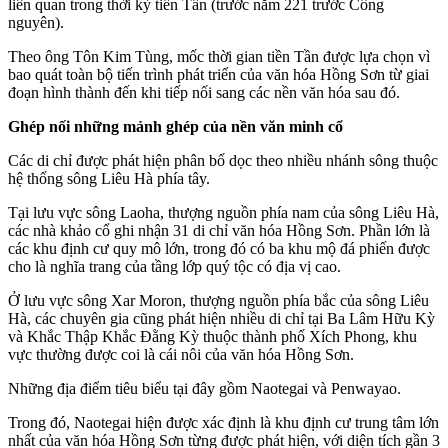
liên quan trong thời kỳ tiền Tần (trước năm 221 trước Công
nguyên).
Theo ông Tôn Kim Tùng, mốc thời gian tiền Tần được lựa chọn vì
bao quát toàn bộ tiến trình phát triển của văn hóa Hồng Sơn từ giai
đoạn hình thành đến khi tiếp nối sang các nền văn hóa sau đó.
Ghép nối những mảnh ghép của nền văn minh cổ
Các di chỉ được phát hiện phân bố dọc theo nhiều nhánh sông thuộc
hệ thống sông Liêu Hà phía tây.
Tại lưu vực sông Laoha, thượng nguồn phía nam của sông Liêu Hà,
các nhà khảo cổ ghi nhận 31 di chỉ văn hóa Hồng Sơn. Phần lớn là
các khu định cư quy mô lớn, trong đó có ba khu mộ đá phiến được
cho là nghĩa trang của tầng lớp quý tộc có địa vị cao.
Ở lưu vực sông Xar Moron, thượng nguồn phía bắc của sông Liêu
Hà, các chuyên gia cũng phát hiện nhiều di chỉ tại
Ba Lâm Hữu Kỳ
và Khắc Thập Khắc Đằng Kỳ
thuộc thành phố Xích Phong, khu
vực thường được coi là cái nôi của văn hóa Hồng Sơn.
Những địa điểm tiêu biểu tại đây gồm Naotegai và Penwayao.
Trong đó, Naotegai hiện được xác định là khu định cư trung tâm lớn
nhất của văn hóa Hồng Sơn từng được phát hiện, với diện tích gần 3