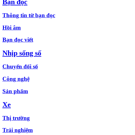
Bạn đọc
Thông tin từ bạn đọc
Hồi âm
Bạn đọc viết
Nhịp sống số
Chuyển đổi số
Công nghệ
Sản phẩm
Xe
Thị trường
Trải nghiệm