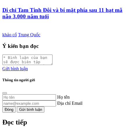
Di chỉ Tam Tinh Đôi và bí mật phía sau 11 hạt mã
não 3.000 năm tuổi
khảo cổ
Trung Quốc
Ý kiến bạn đọc
Gửi bình luận
Thông tin người gửi
Họ tên
Địa chỉ Email
Đóng
Gửi bình luận
Đọc tiếp