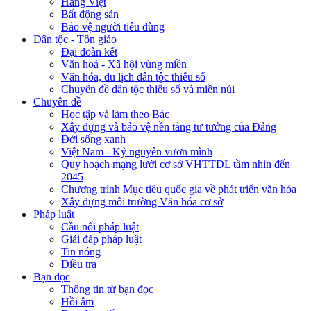
Hàng Việt
Bất động sản
Bảo vệ người tiêu dùng
Dân tộc - Tôn giáo
Đại đoàn kết
Văn hoá - Xã hội vùng miền
Văn hóa, du lịch dân tộc thiểu số
Chuyên đề dân tộc thiểu số và miền núi
Chuyên đề
Học tập và làm theo Bác
Xây dựng và bảo vệ nền tảng tư tưởng của Đảng
Đời sống xanh
Việt Nam - Kỷ nguyên vươn mình
Quy hoạch mạng lưới cơ sở VHTTDL tầm nhìn đến
2045
Chương trình Mục tiêu quốc gia về phát triển văn hóa
Xây dựng môi trường Văn hóa cơ sở
Pháp luật
Cầu nối pháp luật
Giải đáp pháp luật
Tin nóng
Điều tra
Bạn đọc
Thông tin từ bạn đọc
Hồi âm