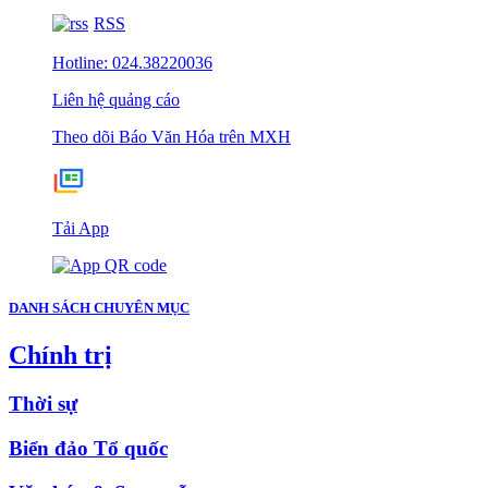
RSS
Hotline: 024.38220036
Liên hệ quảng cáo
Theo dõi Báo Văn Hóa trên MXH
Tải App
DANH SÁCH CHUYÊN MỤC
Chính trị
Thời sự
Biển đảo Tổ quốc