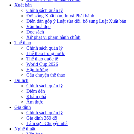
Xuất bản
Chính sách quản lý
Đời sống Xuất bản, In và Phát hành
Diễn đàn góp ý Luật sửa đổi, bổ sung Luật Xuất bản
Văn hoá đọc
Đọc sách
Xử phạt vi phạm hành chính
Thể thao
Chính sách quản lý
Thể thao trong nước
Thể thao quốc tế
World Cup 2026
Hậu trường
Câu chuyện thể thao
Du lịch
Chính sách quản lý
Điểm đến
Khám phá
Ẩm thực
Gia đình
Chính sách quản lý
Gia đình 360 độ
Tâm sự - Chuyện nhà
Nghệ thuật