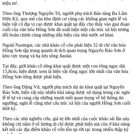
triệu m².
Theo ông Thượng Nguyên Trì, người phụ trách Bảo tàng
Ba Lâm
Hữu Kỳ
, quy mô của khu định cư cùng các không gian nghi lễ và
hiện vật có địa vị cao được khai quật tại đây cho thấy vào giai đoạn
cuối của văn hóa Hồng Sơn đã xuất hiện một cấu trúc xã hội tương
đối hoàn chỉnh cùng những dấu hiệu của nhà nước sơ khai.
Ngoài Naotegai, các nhà khảo cổ còn phát hiện 32 di chỉ văn hóa
Hồng Sơn tập trung quanh di tích quan trọng Nguyên Bảo Sơn ở
khu vực trung và hạ lưu sông Jiaolai.
Tại đây, giới khảo cổ từng khai quật được một con rồng ngọc dài
15,8cm, hiện được xem là hiện vật rồng ngọc lớn nhất của văn hóa
Hồng Sơn từng được phát hiện.
Theo ông Đặng Vũ, người phụ trách dự án khai quật tại Nguyên
Bảo Sơn, hiện vật này nhiều khả năng được sử dụng trong các nghi
lễ tế tự và cung cấp những manh mối quan trọng về hệ thống tín
ngưỡng, nghi lễ cũng như cấu trúc xã hội của người Hồng Sơn cuối
thời kỳ.
Theo các nhà nghiên cứu, giá trị lớn nhất của cuộc khảo sát lần này
không chỉ nằm ở số lượng di chỉ được phát hiện mà còn ở khả năng
kết nối các địa điểm khảo cổ vốn tồn tại rời rạc trong nhiều thập kỷ