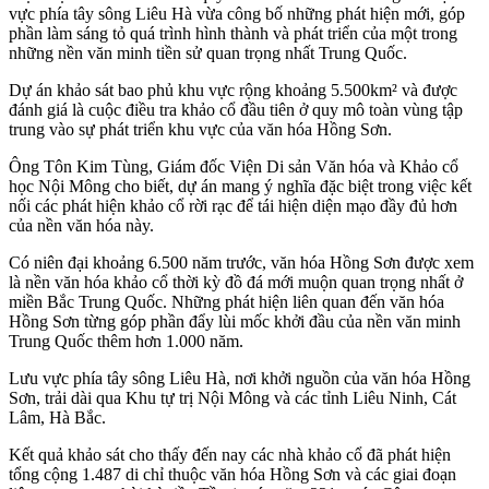
vực phía tây sông Liêu Hà vừa công bố những phát hiện mới, góp
phần làm sáng tỏ quá trình hình thành và phát triển của một trong
những nền văn minh tiền sử quan trọng nhất Trung Quốc.
Dự án khảo sát bao phủ khu vực rộng khoảng 5.500km² và được
đánh giá là cuộc điều tra khảo cổ đầu tiên ở quy mô toàn vùng tập
trung vào sự phát triển khu vực của văn hóa Hồng Sơn.
Ông Tôn Kim Tùng, Giám đốc Viện Di sản Văn hóa và Khảo cổ
học Nội Mông cho biết, dự án mang ý nghĩa đặc biệt trong việc kết
nối các phát hiện khảo cổ rời rạc để tái hiện diện mạo đầy đủ hơn
của nền văn hóa này.
Có niên đại khoảng 6.500 năm trước, văn hóa Hồng Sơn được xem
là nền văn hóa khảo cổ thời kỳ đồ đá mới muộn quan trọng nhất ở
miền Bắc Trung Quốc. Những phát hiện liên quan đến văn hóa
Hồng Sơn từng góp phần đẩy lùi mốc khởi đầu của nền văn minh
Trung Quốc thêm hơn 1.000 năm.
Lưu vực phía tây sông Liêu Hà, nơi khởi nguồn của văn hóa Hồng
Sơn, trải dài qua Khu tự trị Nội Mông và các tỉnh Liêu Ninh, Cát
Lâm, Hà Bắc.
Kết quả khảo sát cho thấy đến nay các nhà khảo cổ đã phát hiện
tổng cộng 1.487 di chỉ thuộc văn hóa Hồng Sơn và các giai đoạn