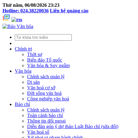
Thứ năm, 06/08/2026 23:23
Hotline: 024.38220036
Liên hệ quảng cáo
Chính trị
Thời sự
Biển đảo Tổ quốc
Văn hóa & Suy ngẫm
Văn hóa
Chính sách quản lý
Di sản
Văn hoá cơ sở
Đời sống văn hoá
Công nghiệp văn hoá
Báo chí
Chính sách quản lý
Toàn cảnh báo chí
Thông tin đối ngoại
Diễn đàn góp ý dự thảo Luật Báo chí (sửa đổi)
Văn hoá số
Xử phạt vi phạm hành chính