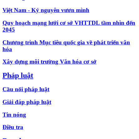
Việt Nam - Kỷ nguyên vươn mình
Quy hoạch mạng lưới cơ sở VHTTDL tầm nhìn đến
2045
Chương trình Mục tiêu quốc gia về phát triển văn
hóa
Xây dựng môi trường Văn hóa cơ sở
Pháp luật
Cầu nối pháp luật
Giải đáp pháp luật
Tin nóng
Điều tra