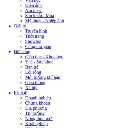
Văn học
Điện ảnh
Âm nhạc
Sân khấu - Múa
Mỹ thuật - Nhiếp ảnh
Giải trí
Truyền hình
Thời trang
Showbiz
Cùng thư giãn
Đời sống
Giáo dục - Khoa học
Y tế - Sức khoẻ
Bạn trẻ
Lối sống
Môi trường khí hậu
Giao thông
Xã hội
Kinh tế
Doanh nghiệp
Chứng khoán
Địa phương
Thị trường
Nông thôn mới
Khởi nghiệp