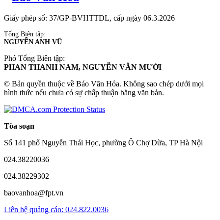
Giấy phép số: 37/GP-BVHTTDL, cấp ngày 06.3.2026
Tổng Biên tập:
NGUYỄN ANH VŨ
Phó Tổng Biên tập:
PHAN THANH NAM, NGUYỄN VĂN MƯỜI
© Bản quyền thuộc về Báo Văn Hóa. Không sao chép dưới mọi
hình thức nếu chưa có sự chấp thuận bằng văn bản.
Tòa soạn
Số 141 phố Nguyễn Thái Học, phường Ô Chợ Dừa, TP Hà Nội
024.38220036
024.38229302
baovanhoa@fpt.vn
Liên hệ quảng cáo: 024.822.0036