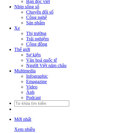
Bạn đọc viết
Nhịp sống số
Chuyển đổi số
Công nghệ
Sản phẩm
Xe
Thị trường
Trải nghiệm
Cộng đồng
Thế giới
Sự kiện
Văn hoá quốc tế
Người Việt năm châu
Multimedia
Infographic
Emagazine
Video
Ảnh
Podcast
Mới nhất
Xem nhiều