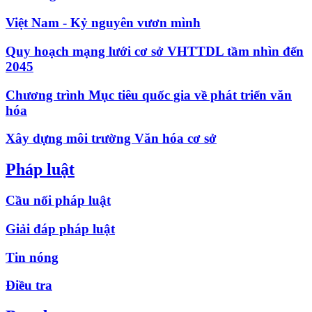
Việt Nam - Kỷ nguyên vươn mình
Quy hoạch mạng lưới cơ sở VHTTDL tầm nhìn đến
2045
Chương trình Mục tiêu quốc gia về phát triển văn
hóa
Xây dựng môi trường Văn hóa cơ sở
Pháp luật
Cầu nối pháp luật
Giải đáp pháp luật
Tin nóng
Điều tra