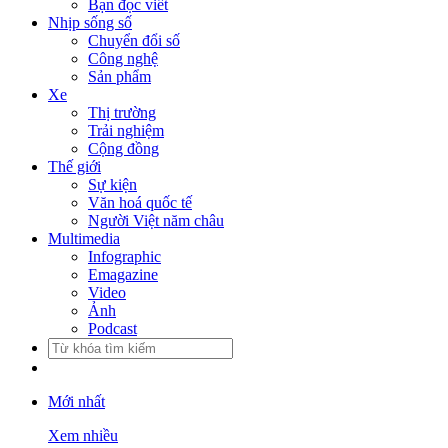
Bạn đọc viết
Nhịp sống số
Chuyển đổi số
Công nghệ
Sản phẩm
Xe
Thị trường
Trải nghiệm
Cộng đồng
Thế giới
Sự kiện
Văn hoá quốc tế
Người Việt năm châu
Multimedia
Infographic
Emagazine
Video
Ảnh
Podcast
Mới nhất
Xem nhiều