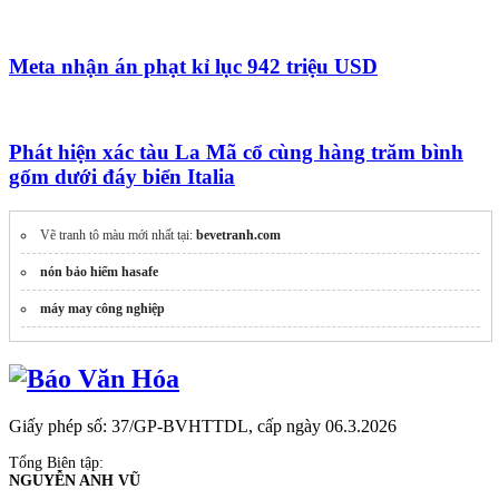
Meta nhận án phạt kỉ lục 942 triệu USD
Phát hiện xác tàu La Mã cổ cùng hàng trăm bình
gốm dưới đáy biển Italia
Vẽ tranh tô màu mới nhất tại:
bevetranh.com
nón bảo hiểm hasafe
máy may công nghiệp
Giấy phép số: 37/GP-BVHTTDL, cấp ngày 06.3.2026
Tổng Biên tập:
NGUYỄN ANH VŨ