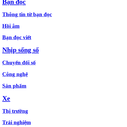
Bạn đọc
Thông tin từ bạn đọc
Hồi âm
Bạn đọc viết
Nhịp sống số
Chuyển đổi số
Công nghệ
Sản phẩm
Xe
Thị trường
Trải nghiệm