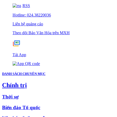
RSS
Hotline: 024.38220036
Liên hệ quảng cáo
Theo dõi Báo Văn Hóa trên MXH
Tải App
DANH SÁCH CHUYÊN MỤC
Chính trị
Thời sự
Biển đảo Tổ quốc