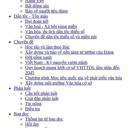
Hàng Việt
Bất động sản
Bảo vệ người tiêu dùng
Dân tộc - Tôn giáo
Đại đoàn kết
Văn hoá - Xã hội vùng miền
Văn hóa, du lịch dân tộc thiểu số
Chuyên đề dân tộc thiểu số và miền núi
Chuyên đề
Học tập và làm theo Bác
Xây dựng và bảo vệ nền tảng tư tưởng của Đảng
Đời sống xanh
Việt Nam - Kỷ nguyên vươn mình
Quy hoạch mạng lưới cơ sở VHTTDL tầm nhìn đến
2045
Chương trình Mục tiêu quốc gia về phát triển văn hóa
Xây dựng môi trường Văn hóa cơ sở
Pháp luật
Cầu nối pháp luật
Giải đáp pháp luật
Tin nóng
Điều tra
Bạn đọc
Thông tin từ bạn đọc
Hồi âm