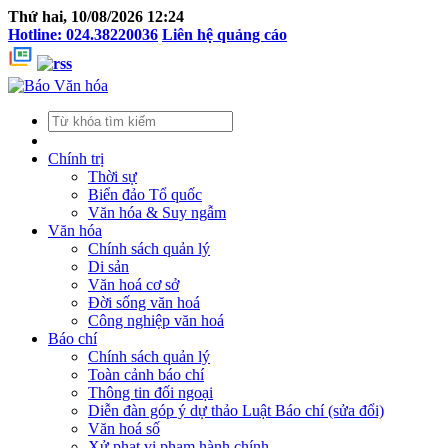
Thứ hai, 10/08/2026 12:24
Hotline: 024.38220036
Liên hệ quảng cáo
Chính trị
Thời sự
Biển đảo Tổ quốc
Văn hóa & Suy ngẫm
Văn hóa
Chính sách quản lý
Di sản
Văn hoá cơ sở
Đời sống văn hoá
Công nghiệp văn hoá
Báo chí
Chính sách quản lý
Toàn cảnh báo chí
Thông tin đối ngoại
Diễn đàn góp ý dự thảo Luật Báo chí (sửa đổi)
Văn hoá số
Xử phạt vi phạm hành chính