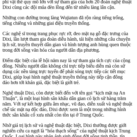
phi vật thể quy mô lớn với sự tham gia của hơn 20 đoàn nghệ thuật
Dixi cùng các đội múa đèn lồng đến từ nhiều làng lân cận.
Những con đường trong làng Wujiatun đã rộn ràng tiếng trống,
tiếng chiêng và những giai điệu truyền thống.
Các nghệ sĩ trong trang phục rực rỡ, đeo mặt nạ gỗ đặc trưng của
Dixi, lần lượt tham gia đoàn diễu hành, tái hiện những câu chuyện
lịch sử, truyền thuyết dân gian và hình tượng anh hùng quen thuộc
trong đời sống văn hóa của người dân địa phương.
Điểm đặc biệt của lễ hội năm nay là sự tham gia tích cực của cộng
đồng. Nhiều người dân
kh
ô
ng ch
ỉ
trực tiếp biểu diễn mà còn sử
dụng các nền tảng trực tuyến để phát sóng trực tiếp các tiết mục
Dixi, giúp loại hình nghệ thuật truyền thống này tiếp cận đông
đảo
hơn t
ới
khán giả, đặc biệt là giới trẻ.
Nghệ thuật
Dixi, còn được biết đến với tên gọi “kịch mặt nạ An
Thuận”, là một loại hình sân khấu dân gian có lịch sử hàng trăm
năm. Với sự kết hợp giữa âm nhạc, vũ đạo, diễn xuất và nghệ thuật
chế tác mặt nạ độc đáo, Dixi được xem là một trong những hình
thức sân khấu cổ xưa nhất còn tồn tại ở Trung Quốc.
Nhờ giá trị lịch sử và nghệ thuật đặc biệt, Dixi thường được giới
nghiên cứu ca ngợi là “hóa thạch sống” của nghệ thuật kịch Trung
Quốc. Loại hình này phản ánh sinh động đời sống tinh thần, tín