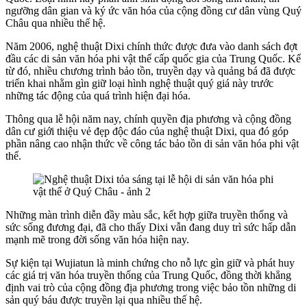
ngưỡng dân gian và ký ức văn hóa của cộng đồng cư dân vùng Quý
Châu qua nhiều thế hệ.
Năm 2006,
nghệ thuật
Dixi chính thức được đưa vào danh sách đợt
đầu các di sản văn hóa phi vật thể cấp quốc gia của Trung Quốc. Kể
từ đó, nhiều chương trình bảo tồn, truyền dạy và quảng bá đã được
triển khai nhằm gìn giữ loại hình nghệ thuật quý giá này trước
những tác động của quá trình hiện đại hóa.
Thông qua lễ hội năm nay, chính quyền địa phương và cộng đồng
dân cư giới thiệu vẻ đẹp độc đáo của nghệ thuật Dixi, qua
đ
ó
góp
phần nâng cao nhận thức về công tác bảo tồn di sản văn hóa phi vật
thể.
Những màn trình diễn đầy màu sắc, kết hợp giữa truyền thống và
sức sống đương đại, đã cho thấy Dixi vẫn đang duy trì sức hấp dẫn
mạnh mẽ trong đời sống văn hóa hiện nay.
Sự kiện tại Wujiatun là minh chứng cho nỗ lực gìn giữ và phát huy
các giá trị văn hóa truyền thống của Trung Quốc, đồng thời khẳng
định vai trò của cộng đồng địa phương trong việc bảo tồn những di
sản quý báu được truyền lại qua nhiều thế hệ.