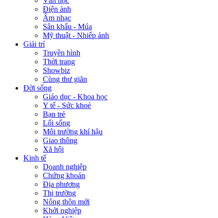
Văn học
Điện ảnh
Âm nhạc
Sân khấu - Múa
Mỹ thuật - Nhiếp ảnh
Giải trí
Truyền hình
Thời trang
Showbiz
Cùng thư giãn
Đời sống
Giáo dục - Khoa học
Y tế - Sức khoẻ
Bạn trẻ
Lối sống
Môi trường khí hậu
Giao thông
Xã hội
Kinh tế
Doanh nghiệp
Chứng khoán
Địa phương
Thị trường
Nông thôn mới
Khởi nghiệp