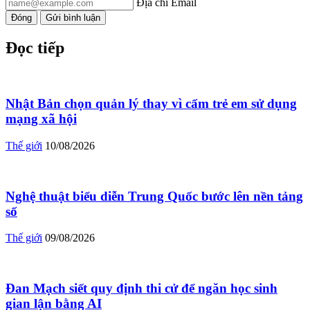
Địa chỉ Email
Đóng
Gửi bình luận
Đọc tiếp
Nhật Bản chọn quản lý thay vì cấm trẻ em sử dụng
mạng xã hội
Thế giới
10/08/2026
Nghệ thuật biểu diễn Trung Quốc bước lên nền tảng
số
Thế giới
09/08/2026
Đan Mạch siết quy định thi cử để ngăn học sinh
gian lận bằng AI