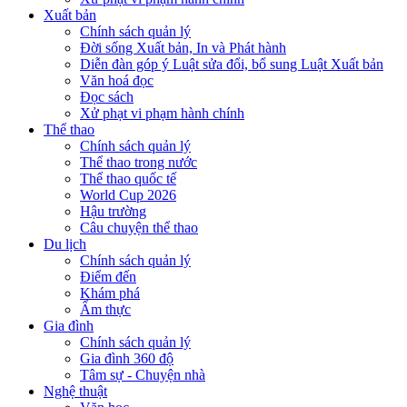
Xuất bản
Chính sách quản lý
Đời sống Xuất bản, In và Phát hành
Diễn đàn góp ý Luật sửa đổi, bổ sung Luật Xuất bản
Văn hoá đọc
Đọc sách
Xử phạt vi phạm hành chính
Thể thao
Chính sách quản lý
Thể thao trong nước
Thể thao quốc tế
World Cup 2026
Hậu trường
Câu chuyện thể thao
Du lịch
Chính sách quản lý
Điểm đến
Khám phá
Ẩm thực
Gia đình
Chính sách quản lý
Gia đình 360 độ
Tâm sự - Chuyện nhà
Nghệ thuật