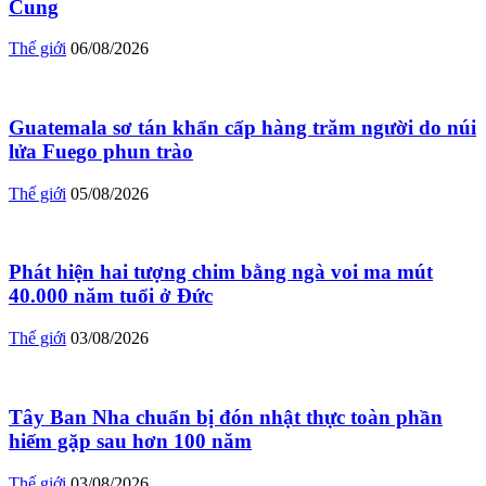
Cung
Thế giới
06/08/2026
Guatemala sơ tán khẩn cấp hàng trăm người do núi
lửa Fuego phun trào
Thế giới
05/08/2026
Phát hiện hai tượng chim bằng ngà voi ma mút
40.000 năm tuổi ở Đức
Thế giới
03/08/2026
Tây Ban Nha chuẩn bị đón nhật thực toàn phần
hiếm gặp sau hơn 100 năm
Thế giới
03/08/2026