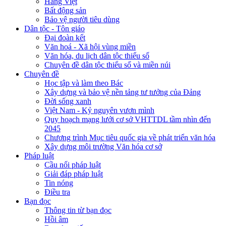
Hàng Việt
Bất động sản
Bảo vệ người tiêu dùng
Dân tộc - Tôn giáo
Đại đoàn kết
Văn hoá - Xã hội vùng miền
Văn hóa, du lịch dân tộc thiểu số
Chuyên đề dân tộc thiểu số và miền núi
Chuyên đề
Học tập và làm theo Bác
Xây dựng và bảo vệ nền tảng tư tưởng của Đảng
Đời sống xanh
Việt Nam - Kỷ nguyên vươn mình
Quy hoạch mạng lưới cơ sở VHTTDL tầm nhìn đến
2045
Chương trình Mục tiêu quốc gia về phát triển văn hóa
Xây dựng môi trường Văn hóa cơ sở
Pháp luật
Cầu nối pháp luật
Giải đáp pháp luật
Tin nóng
Điều tra
Bạn đọc
Thông tin từ bạn đọc
Hồi âm