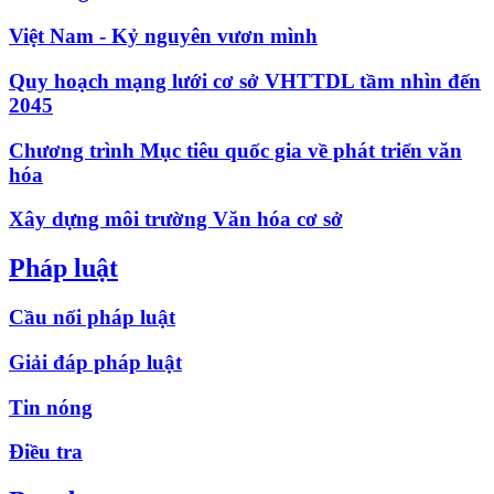
Việt Nam - Kỷ nguyên vươn mình
Quy hoạch mạng lưới cơ sở VHTTDL tầm nhìn đến
2045
Chương trình Mục tiêu quốc gia về phát triển văn
hóa
Xây dựng môi trường Văn hóa cơ sở
Pháp luật
Cầu nối pháp luật
Giải đáp pháp luật
Tin nóng
Điều tra