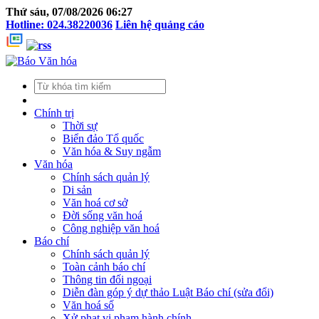
Thứ sáu, 07/08/2026 06:27
Hotline: 024.38220036
Liên hệ quảng cáo
Chính trị
Thời sự
Biển đảo Tổ quốc
Văn hóa & Suy ngẫm
Văn hóa
Chính sách quản lý
Di sản
Văn hoá cơ sở
Đời sống văn hoá
Công nghiệp văn hoá
Báo chí
Chính sách quản lý
Toàn cảnh báo chí
Thông tin đối ngoại
Diễn đàn góp ý dự thảo Luật Báo chí (sửa đổi)
Văn hoá số
Xử phạt vi phạm hành chính