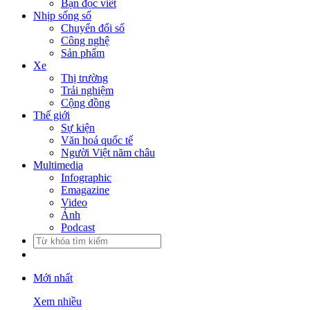
Bạn đọc viết
Nhịp sống số
Chuyển đổi số
Công nghệ
Sản phẩm
Xe
Thị trường
Trải nghiệm
Cộng đồng
Thế giới
Sự kiện
Văn hoá quốc tế
Người Việt năm châu
Multimedia
Infographic
Emagazine
Video
Ảnh
Podcast
Mới nhất
Xem nhiều