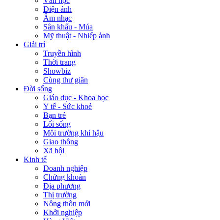
Văn học
Điện ảnh
Âm nhạc
Sân khấu - Múa
Mỹ thuật - Nhiếp ảnh
Giải trí
Truyền hình
Thời trang
Showbiz
Cùng thư giãn
Đời sống
Giáo dục - Khoa học
Y tế - Sức khoẻ
Bạn trẻ
Lối sống
Môi trường khí hậu
Giao thông
Xã hội
Kinh tế
Doanh nghiệp
Chứng khoán
Địa phương
Thị trường
Nông thôn mới
Khởi nghiệp