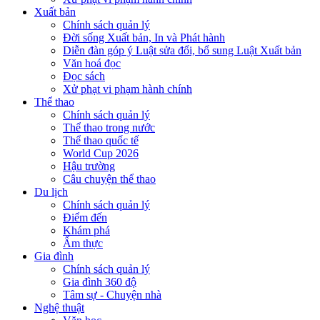
Xuất bản
Chính sách quản lý
Đời sống Xuất bản, In và Phát hành
Diễn đàn góp ý Luật sửa đổi, bổ sung Luật Xuất bản
Văn hoá đọc
Đọc sách
Xử phạt vi phạm hành chính
Thể thao
Chính sách quản lý
Thể thao trong nước
Thể thao quốc tế
World Cup 2026
Hậu trường
Câu chuyện thể thao
Du lịch
Chính sách quản lý
Điểm đến
Khám phá
Ẩm thực
Gia đình
Chính sách quản lý
Gia đình 360 độ
Tâm sự - Chuyện nhà
Nghệ thuật