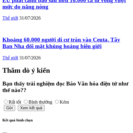
EU phát cảnh báo sau hơn 16.000 ca tử vong vượt
mức do nắng nóng
Thế giới
31/07/2026
Khoảng 60.000 người di cư tràn vào Ceuta, Tây
Ban Nha đối mặt khủng hoảng biên giới
Thế giới
31/07/2026
Thăm dò ý kiến
Bạn thấy trải nghiệm đọc Báo Văn hóa điện tử như
thế nào??
Rất tốt
Bình thường
Kém
Gửi
Xem kết quả
Kết quả bình chọn