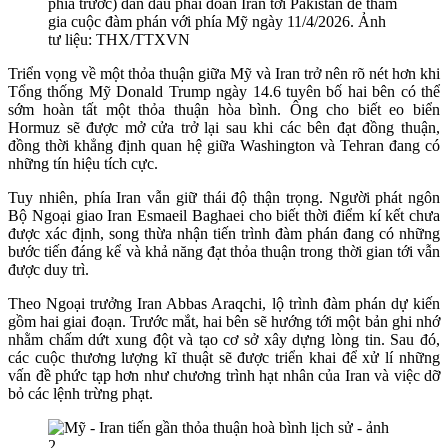
phía trước) dẫn đầu phái đoàn Iran tới Pakistan để tham
gia cuộc đàm phán với phía Mỹ ngày 11/4/2026. Ảnh
tư liệu: THX/TTXVN
Triển vọng về một thỏa thuận giữa Mỹ và Iran trở nên rõ nét hơn khi
Tổng thống Mỹ Donald Trump ngày 14.6 tuyên bố hai bên có thể
sớm hoàn tất một thỏa thuận hòa bình. Ông cho biết eo biển
Hormuz sẽ được mở cửa trở lại sau khi các bên đạt đồng thuận,
đồng thời khẳng định quan hệ giữa Washington và Tehran đang có
những tín hiệu tích cực.
Tuy nhiên, phía Iran vẫn giữ thái độ thận trọng. Người phát ngôn
Bộ Ngoại giao Iran Esmaeil Baghaei cho biết thời điểm kí kết chưa
được xác định, song thừa nhận tiến trình đàm phán đang có những
bước tiến đáng kể và khả năng đạt thỏa thuận trong thời gian tới vẫn
được duy trì.
Theo Ngoại trưởng Iran Abbas Araqchi, lộ trình đàm phán dự kiến
gồm hai giai đoạn. Trước mắt, hai bên sẽ hướng tới một bản ghi nhớ
nhằm chấm dứt xung đột và tạo cơ sở xây dựng lòng tin. Sau đó,
các cuộc thương lượng kĩ thuật sẽ được triển khai để xử lí những
vấn đề phức tạp hơn như chương trình hạt nhân của Iran và việc dỡ
bỏ các lệnh trừng phạt.