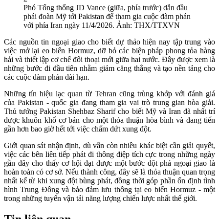
Phó Tổng thống JD Vance (giữa, phía trước) dẫn đầu
phái đoàn Mỹ tới Pakistan để tham gia cuộc đàm phán
với phía Iran ngày 11/4/2026. Ảnh: THX/TTXVN
Các nguồn tin ngoại giao cho biết dự thảo hiện nay tập trung vào
việc mở lại eo biển Hormuz, dỡ bỏ các biện pháp phong tỏa hàng
hải và thiết lập cơ chế đối thoại mới giữa hai nước. Đây được xem là
những bước đi đầu tiên nhằm giảm căng thẳng và tạo nền tảng cho
các cuộc đàm phán dài hạn.
Những tín hiệu lạc quan từ Tehran cũng trùng khớp với đánh giá
của Pakistan - quốc gia đang tham gia vai trò trung gian hòa giải.
Thủ tướng Pakistan Shehbaz Sharif cho biết Mỹ và Iran đã nhất trí
được khuôn khổ cơ bản cho một thỏa thuận hòa bình và đang tiến
gần hơn bao giờ hết tới việc chấm dứt xung đột.
Giới quan sát nhận định, dù vẫn còn nhiều khác biệt cần giải quyết,
việc các bên liên tiếp phát đi thông điệp tích cực trong những ngày
gần đây cho thấy cơ hội đạt được một bước đột phá ngoại giao là
hoàn toàn có cơ sở. Nếu thành công, đây sẽ là thỏa thuận quan trọng
nhất kể từ khi xung đột bùng phát, đồng thời góp phần ổn định tình
hình Trung Đông và bảo đảm lưu thông tại eo biển Hormuz - một
trong những tuyến vận tải năng lượng chiến lược nhất thế giới.
Tin liên quan