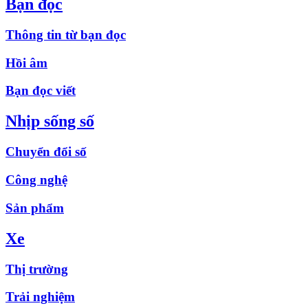
Bạn đọc
Thông tin từ bạn đọc
Hồi âm
Bạn đọc viết
Nhịp sống số
Chuyển đổi số
Công nghệ
Sản phẩm
Xe
Thị trường
Trải nghiệm