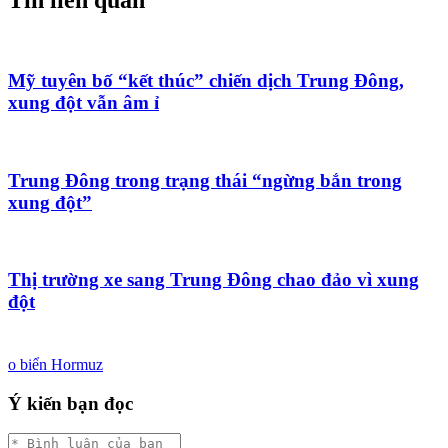
Mỹ tuyên bố “kết thúc” chiến dịch Trung Đông,
xung đột vẫn âm ỉ
Trung Đông trong trạng thái “ngừng bắn trong
xung đột”
Thị trường xe sang Trung Đông chao đảo vì xung
đột
o biển Hormuz
Ý kiến bạn đọc