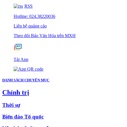
RSS
Hotline: 024.38220036
Liên hệ quảng cáo
Theo dõi Báo Văn Hóa trên MXH
Tải App
DANH SÁCH CHUYÊN MỤC
Chính trị
Thời sự
Biển đảo Tổ quốc