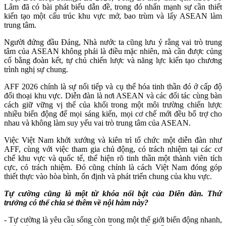
Lâm đã có bài phát biểu dẫn đề, trong đó nhấn mạnh sự cần thiết
kiến tạo một cấu trúc khu vực mở, bao trùm và lấy ASEAN làm
trung tâm.
Người đứng đầu Đảng, Nhà nước ta cũng lưu ý rằng vai trò trung
tâm của ASEAN không phải là điều mặc nhiên, mà cần được củng
cố bằng đoàn kết, tự chủ chiến lược và năng lực kiến tạo chương
trình nghị sự chung.
AFF 2026 chính là sự nối tiếp và cụ thể hóa tinh thần đó ở cấp độ
đối thoại khu vực. Diễn đàn là nơi ASEAN và các đối tác cùng bàn
cách giữ vững vị thế của khối trong một môi trường chiến lược
nhiều biến động để mọi sáng kiến, mọi cơ chế mới đều bổ trợ cho
nhau và không làm suy yếu vai trò trung tâm của ASEAN.
Việc Việt Nam khởi xướng và kiên trì tổ chức một diễn đàn như
AFF, cùng với việc tham gia chủ động, có trách nhiệm tại các cơ
chế khu vực và quốc tế, thể hiện rõ tinh thần một thành viên tích
cực, có trách nhiệm. Đó cũng chính là cách Việt Nam đóng góp
thiết thực vào hòa bình, ổn định và phát triển chung của khu vực.
T
ự cường cũng là một từ khóa nổi bật của Diễn đàn.
Thứ
trưởng
có thể chia sẻ thêm về nội hàm này?
- Tự cường là yêu cầu sống còn trong một thế giới biến động nhanh,