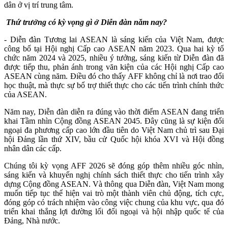
dân ở vị trí trung tâm.
Thứ trưởng có
kỳ vọng gì ở Diễn đàn năm nay?
-
Diễn đàn Tương lai ASEAN là sáng kiến của Việt Nam, được
công bố tại Hội nghị Cấp cao ASEAN năm 2023. Qua hai kỳ tổ
chức năm 2024 và 2025, nhiều ý tưởng, sáng kiến từ Diễn đàn đã
được tiếp thu, phản ánh trong văn kiện của các Hội nghị Cấp cao
ASEAN cùng năm. Điều đó cho thấy AFF không chỉ là nơi trao đổi
học thuật, mà thực sự bổ trợ thiết thực cho các tiến trình chính thức
của ASEAN.
Năm nay, Diễn đàn diễn ra đúng vào thời điểm ASEAN đang triển
khai Tầm nhìn Cộng đồng ASEAN 2045. Đây cũng là sự kiện đối
ngoại đa phương cấp cao lớn đầu tiên do Việt Nam chủ trì sau Đại
hội Đảng lần thứ XIV, bầu cử Quốc hội khóa XVI và Hội đồng
nhân dân các cấp.
Chúng tôi kỳ vọng AFF 2026 sẽ đóng góp thêm nhiều góc nhìn,
sáng kiến và khuyến nghị chính sách thiết thực cho tiến trình xây
dựng Cộng đồng ASEAN. Và thông qua Diễn đàn, Việt Nam mong
muốn tiếp tục thể hiện vai trò một thành viên chủ động, tích cực,
đóng góp có trách nhiệm vào công việc chung của khu vực, qua đó
triển khai thắng lợi đường lối đối ngoại và hội nhập quốc tế của
Đảng, Nhà nước.