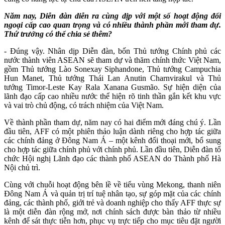
Năm nay, Diễn đàn diễn ra cùng dịp với một số hoạt động đối
ngoại cấp cao quan trọng và có nhiều thành phần mới tham dự.
Thứ trưởng có thể chia sẻ thêm?
- Đúng vậy. Nhân dịp Diễn đàn, bốn Thủ tướng Chính phủ các
nước thành viên ASEAN sẽ tham dự và thăm chính thức Việt Nam,
gồm Thủ tướng Lào Sonexay Siphandone, Thủ tướng Campuchia
Hun Manet, Thủ tướng Thái Lan Anutin Charnvirakul và Thủ
tướng Timor-Leste Kay Rala Xanana Gusmão. Sự hiện diện của
lãnh đạo cấp cao nhiều nước thể hiện rõ tinh thần gắn kết khu vực
và vai trò chủ động, có trách nhiệm của Việt Nam.
Về thành phần tham dự, năm nay có hai điểm mới đáng chú ý. Lần
đầu tiên, AFF có một phiên thảo luận dành riêng cho hợp tác giữa
các chính đảng ở Đông Nam Á – một kênh đối thoại mới, bổ sung
cho hợp tác giữa chính phủ với chính phủ.
Lần đầu tiên, Diễn đàn tổ
chức Hội nghị Lãnh đạo các thành phố ASEAN do Thành phố Hà
Nội chủ trì.
Cùng với chuỗi hoạt động bên lề về tiểu vùng Mekong, thanh niên
Đông Nam Á và quản trị trí tuệ nhân tạo, sự góp mặt của các chính
đảng, các thành phố, giới trẻ và doanh nghiệp cho thấy AFF thực sự
là một diễn đàn rộng mở, nơi chính sách được bàn thảo từ nhiều
kênh để sát thực tiễn hơn, phục vụ trực tiếp cho mục tiêu đặt người