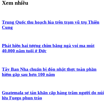
Xem nhiều
Trung Quốc thu hoạch lúa trên trạm vũ trụ Thiên
Cung
Phát hiện hai tượng chim bằng ngà voi ma mút
40.000 năm tuổi ở Đức
Tây Ban Nha chuẩn bị đón nhật thực toàn phần
hiếm gặp sau hơn 100 năm
Guatemala sơ tán khẩn cấp hàng trăm người do núi
lửa Fuego phun trào