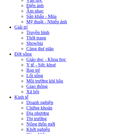
Văn học
Điện ảnh
Âm nhạc
Sân khấu - Múa
Mỹ thuật - Nhiếp ảnh
Giải trí
Truyền hình
Thời trang
Showbiz
Cùng thư giãn
Đời sống
Giáo dục - Khoa học
Y tế - Sức khoẻ
Bạn trẻ
Lối sống
Môi trường khí hậu
Giao thông
Xã hội
Kinh tế
Doanh nghiệp
Chứng khoán
Địa phương
Thị trường
Nông thôn mới
Khởi nghiệp