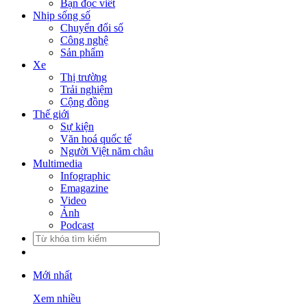
Bạn đọc viết
Nhịp sống số
Chuyển đổi số
Công nghệ
Sản phẩm
Xe
Thị trường
Trải nghiệm
Cộng đồng
Thế giới
Sự kiện
Văn hoá quốc tế
Người Việt năm châu
Multimedia
Infographic
Emagazine
Video
Ảnh
Podcast
Mới nhất
Xem nhiều