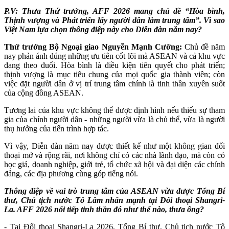
P.V:
Thưa Thứ trưởng, AFF 2026 mang chủ đề “Hòa bình,
Thịnh vượng và Phát triển lấy người dân làm trung tâm”. Vì sao
Việt Nam lựa chọn thông điệp này cho Diễn đàn năm nay?
Thứ trưởng Bộ Ngoại giao Nguyễn Mạnh Cường:
Chủ đề năm
nay phản ánh đúng những ưu tiên cốt lõi mà ASEAN và cả khu vực
đang theo đuổi. Hòa bình là điều kiện tiên quyết cho phát triển;
thịnh vượng là mục tiêu chung của mọi quốc gia thành viên; còn
việc đặt người dân ở vị trí trung tâm chính là tinh thần xuyên suốt
của cộng đồng ASEAN.
Tương lai của khu vực không thể được định hình nếu thiếu sự tham
gia của chính người dân - những người vừa là chủ thể, vừa là người
thụ hưởng của tiến trình hợp tác.
Vì vậy, Diễn đàn năm nay được thiết kế như một không gian đối
thoại mở và rộng rãi, nơi không chỉ có các nhà lãnh đạo, mà còn có
học giả, doanh nghiệp, giới trẻ, tổ chức xã hội và đại diện các chính
đảng, các địa phương cùng góp tiếng nói.
Thông điệp về vai trò trung tâm của ASEAN vừa được Tổng Bí
thư, Chủ tịch nước Tô Lâm nhấn mạnh tại Đối thoại Shangri-
La. AFF 2026 nối tiếp tinh thần đó như thế nào, thưa ông?
- Tại Đối thoại Shangri-La 2026, Tổng Bí thư, Chủ tịch nước Tô