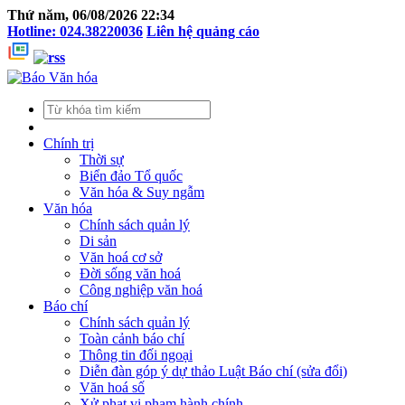
Thứ năm, 06/08/2026 22:34
Hotline: 024.38220036
Liên hệ quảng cáo
Chính trị
Thời sự
Biển đảo Tổ quốc
Văn hóa & Suy ngẫm
Văn hóa
Chính sách quản lý
Di sản
Văn hoá cơ sở
Đời sống văn hoá
Công nghiệp văn hoá
Báo chí
Chính sách quản lý
Toàn cảnh báo chí
Thông tin đối ngoại
Diễn đàn góp ý dự thảo Luật Báo chí (sửa đổi)
Văn hoá số
Xử phạt vi phạm hành chính