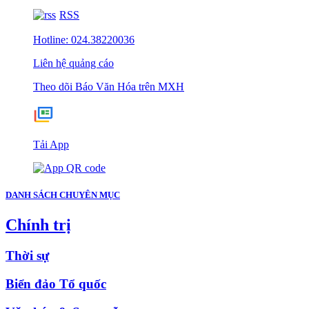
RSS
Hotline: 024.38220036
Liên hệ quảng cáo
Theo dõi Báo Văn Hóa trên MXH
Tải App
DANH SÁCH CHUYÊN MỤC
Chính trị
Thời sự
Biển đảo Tổ quốc