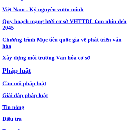
Việt Nam - Kỷ nguyên vươn mình
Quy hoạch mạng lưới cơ sở VHTTDL tầm nhìn đến
2045
Chương trình Mục tiêu quốc gia về phát triển văn
hóa
Xây dựng môi trường Văn hóa cơ sở
Pháp luật
Cầu nối pháp luật
Giải đáp pháp luật
Tin nóng
Điều tra