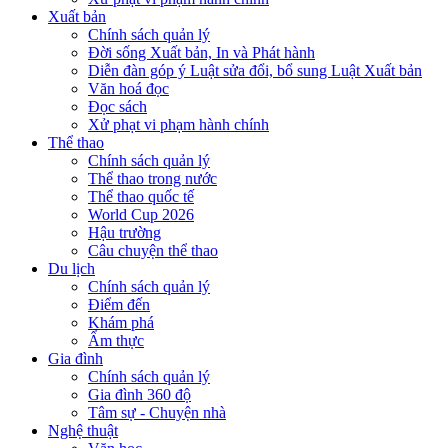
Xuất bản
Chính sách quản lý
Đời sống Xuất bản, In và Phát hành
Diễn đàn góp ý Luật sửa đổi, bổ sung Luật Xuất bản
Văn hoá đọc
Đọc sách
Xử phạt vi phạm hành chính
Thể thao
Chính sách quản lý
Thể thao trong nước
Thể thao quốc tế
World Cup 2026
Hậu trường
Câu chuyện thể thao
Du lịch
Chính sách quản lý
Điểm đến
Khám phá
Ẩm thực
Gia đình
Chính sách quản lý
Gia đình 360 độ
Tâm sự - Chuyện nhà
Nghệ thuật