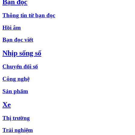
Bạn đọc
Thông tin từ bạn đọc
Hồi âm
Bạn đọc viết
Nhịp sống số
Chuyển đổi số
Công nghệ
Sản phẩm
Xe
Thị trường
Trải nghiệm