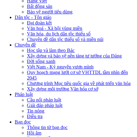
Hàng Việt
Bất động sản
Bảo vệ người tiêu dùng
Dân tộc - Tôn giáo
Đại đoàn kết
Văn hoá - Xã hội vùng miền
Văn hóa, du lịch dân tộc thiểu số
Chuyên đề dân tộc thiểu số và miền núi
Chuyên đề
Học tập và làm theo Bác
Xây dựng và bảo vệ nền tảng tư tưởng của Đảng
Đời sống xanh
Việt Nam - Kỷ nguyên vươn mình
Quy hoạch mạng lưới cơ sở VHTTDL tầm nhìn đến
2045
Chương trình Mục tiêu quốc gia về phát triển văn hóa
Xây dựng môi trường Văn hóa cơ sở
Pháp luật
Cầu nối pháp luật
Giải đáp pháp luật
Tin nóng
Điều tra
Bạn đọc
Thông tin từ bạn đọc
Hồi âm