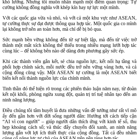
khó lường. Nhưng tôi muốn nhấn mạnh một điểm quan trọng: Tự
cường không đồng nghĩa với khép kín hay tự lực một mình.
Với các quốc gia vừa và nhỏ, và với cả một khu vực như ASEAN,
tự cường thực sự đạt được thông qua hợp tác. Một quốc gia co mình
lại không trở nên an toàn hơn, mà chỉ dễ bị bỏ qua.
Sức mạnh bền vững không đến từ sự biệt lập, mà đến từ việc trở
thành một mắt xích không thể thiếu trong nhiều mạng lưới hợp tác
cùng lúc – để không bên nào dễ dàng đơn phương gây sức ép.
Khi các thành viên gắn kết, sẻ chia nguồn lực, kết nối hạ tầng và
phối hợp chính sách, mỗi nước đều trở nên vững vàng hơn, và cả
cộng đồng cũng vậy. Một ASEAN tự cường là một ASEAN biết
biến kết nối thành nguồn lực của chính mình.
Tinh thần đó thể hiện rõ trong các phiên thảo luận năm nay, từ đoàn
kết nội khối, phòng ngừa xung đột, quản trị trí tuệ nhân tạo đến an
ninh năng lượng.
Điều chúng tôi tâm huyết là đưa những vấn đề tưởng như rất vĩ mô
ấy đến gần hơn với đời sống người dân: Hướng tới cách tiếp cận
“AI vì con người” – giúp người dân thích ứng với kinh tế số, thu
hẹp khoảng cách số; và thúc đẩy chuyển đổi xanh, an ninh năng
lượng gắn với lợi ích thiết thực của cộng đồng. Tất cả đều nhằm
củng cố năng lực tự chủ của ASEAN trên nền tảng hợp tác.