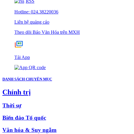
RSS
Hotline: 024.38220036
Liên hệ quảng cáo
Theo dõi Báo Văn Hóa trên MXH
Tải App
DANH SÁCH CHUYÊN MỤC
Chính trị
Thời sự
Biển đảo Tổ quốc
Văn hóa & Suy ngẫm