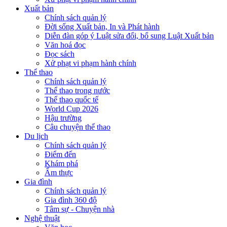
Xuất bản
Chính sách quản lý
Đời sống Xuất bản, In và Phát hành
Diễn đàn góp ý Luật sửa đổi, bổ sung Luật Xuất bản
Văn hoá đọc
Đọc sách
Xử phạt vi phạm hành chính
Thể thao
Chính sách quản lý
Thể thao trong nước
Thể thao quốc tế
World Cup 2026
Hậu trường
Câu chuyện thể thao
Du lịch
Chính sách quản lý
Điểm đến
Khám phá
Ẩm thực
Gia đình
Chính sách quản lý
Gia đình 360 độ
Tâm sự - Chuyện nhà
Nghệ thuật