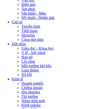
Văn học
Điện ảnh
Âm nhạc
Sân khấu - Múa
Mỹ thuật - Nhiếp ảnh
Giải trí
Truyền hình
Thời trang
Showbiz
Cùng thư giãn
Đời sống
Giáo dục - Khoa học
Y tế - Sức khoẻ
Bạn trẻ
Lối sống
Môi trường khí hậu
Giao thông
Xã hội
Kinh tế
Doanh nghiệp
Chứng khoán
Địa phương
Thị trường
Nông thôn mới
Khởi nghiệp