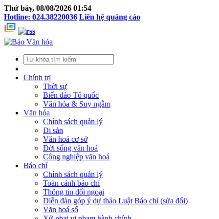
Thứ bảy, 08/08/2026 01:54
Hotline: 024.38220036
Liên hệ quảng cáo
Chính trị
Thời sự
Biển đảo Tổ quốc
Văn hóa & Suy ngẫm
Văn hóa
Chính sách quản lý
Di sản
Văn hoá cơ sở
Đời sống văn hoá
Công nghiệp văn hoá
Báo chí
Chính sách quản lý
Toàn cảnh báo chí
Thông tin đối ngoại
Diễn đàn góp ý dự thảo Luật Báo chí (sửa đổi)
Văn hoá số
Xử phạt vi phạm hành chính