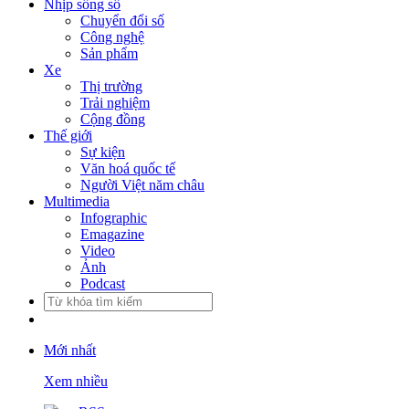
Nhịp sống số
Chuyển đổi số
Công nghệ
Sản phẩm
Xe
Thị trường
Trải nghiệm
Cộng đồng
Thế giới
Sự kiện
Văn hoá quốc tế
Người Việt năm châu
Multimedia
Infographic
Emagazine
Video
Ảnh
Podcast
Mới nhất
Xem nhiều