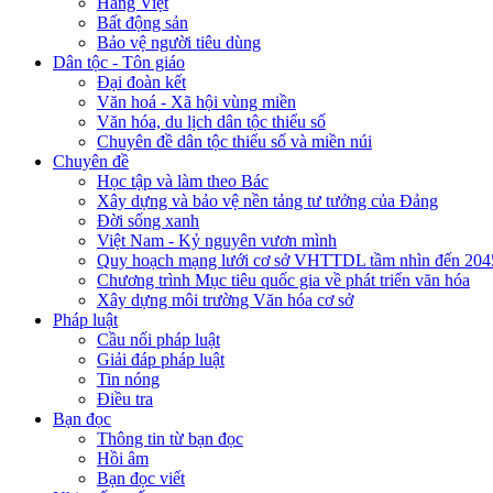
Hàng Việt
Bất động sản
Bảo vệ người tiêu dùng
Dân tộc - Tôn giáo
Đại đoàn kết
Văn hoá - Xã hội vùng miền
Văn hóa, du lịch dân tộc thiểu số
Chuyên đề dân tộc thiểu số và miền núi
Chuyên đề
Học tập và làm theo Bác
Xây dựng và bảo vệ nền tảng tư tưởng của Đảng
Đời sống xanh
Việt Nam - Kỷ nguyên vươn mình
Quy hoạch mạng lưới cơ sở VHTTDL tầm nhìn đến 204
Chương trình Mục tiêu quốc gia về phát triển văn hóa
Xây dựng môi trường Văn hóa cơ sở
Pháp luật
Cầu nối pháp luật
Giải đáp pháp luật
Tin nóng
Điều tra
Bạn đọc
Thông tin từ bạn đọc
Hồi âm
Bạn đọc viết