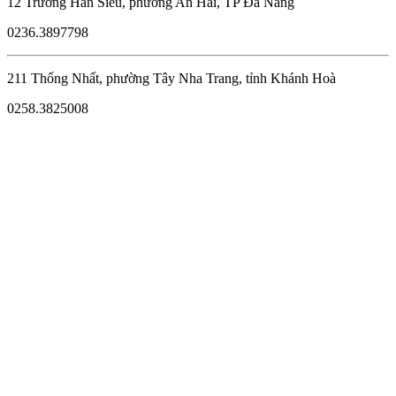
12 Trương Hán Siêu, phường An Hải, TP Đà Nẵng
0236.3897798
211 Thống Nhất, phường Tây Nha Trang, tỉnh Khánh Hoà
0258.3825008