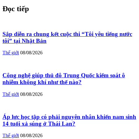
Đọc tiếp
Sắp diễn ra chung kết cuộc thi “Tôi yêu tiếng nước
tôi” tại Nhật Bản
Thế giới
08/08/2026
Công nghệ giúp thủ đô Trung Quốc kiểm soát ô
nhiễm không khí như thế nào?
Thế giới
08/08/2026
Áp lực học tập có phải nguyên nhân khiến nam sinh
14 tuổi xả súng ở Thái Lan?
Thế giới
08/08/2026