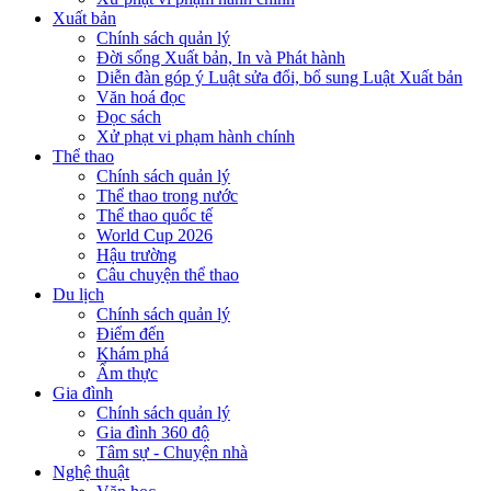
Xuất bản
Chính sách quản lý
Đời sống Xuất bản, In và Phát hành
Diễn đàn góp ý Luật sửa đổi, bổ sung Luật Xuất bản
Văn hoá đọc
Đọc sách
Xử phạt vi phạm hành chính
Thể thao
Chính sách quản lý
Thể thao trong nước
Thể thao quốc tế
World Cup 2026
Hậu trường
Câu chuyện thể thao
Du lịch
Chính sách quản lý
Điểm đến
Khám phá
Ẩm thực
Gia đình
Chính sách quản lý
Gia đình 360 độ
Tâm sự - Chuyện nhà
Nghệ thuật