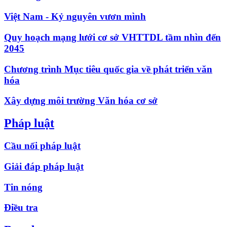
Việt Nam - Kỷ nguyên vươn mình
Quy hoạch mạng lưới cơ sở VHTTDL tầm nhìn đến
2045
Chương trình Mục tiêu quốc gia về phát triển văn
hóa
Xây dựng môi trường Văn hóa cơ sở
Pháp luật
Cầu nối pháp luật
Giải đáp pháp luật
Tin nóng
Điều tra