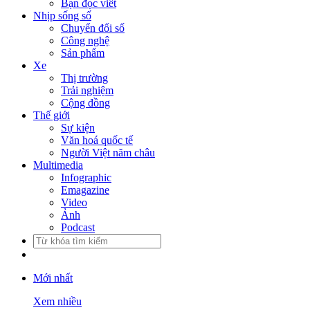
Bạn đọc viết
Nhịp sống số
Chuyển đổi số
Công nghệ
Sản phẩm
Xe
Thị trường
Trải nghiệm
Cộng đồng
Thế giới
Sự kiện
Văn hoá quốc tế
Người Việt năm châu
Multimedia
Infographic
Emagazine
Video
Ảnh
Podcast
Mới nhất
Xem nhiều