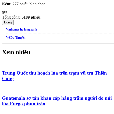
Kém:
277 phiếu bình chọn
5%
Tổng cộng:
5189
phiếu
Đóng
Vinhomes hạ long xanh
Vé Du Thuyền
Xem nhiều
Trung Quốc thu hoạch lúa trên trạm vũ trụ Thiên
Cung
Guatemala sơ tán khẩn cấp hàng trăm người do núi
lửa Fuego phun trào