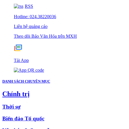
RSS
Hotline: 024.38220036
Liên hệ quảng cáo
Theo dõi Báo Văn Hóa trên MXH
Tải App
DANH SÁCH CHUYÊN MỤC
Chính trị
Thời sự
Biển đảo Tổ quốc