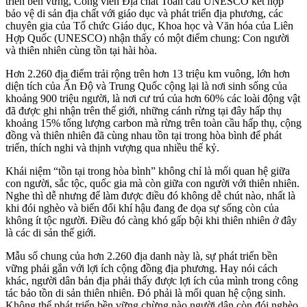
triển bền vững, Công viên Địa chất Toàn cầu UNESCO kết hợp
bảo vệ di sản địa chất với giáo dục và phát triển địa phương, các
chuyên gia của Tổ chức Giáo dục, Khoa học và Văn hóa của Liên
Hợp Quốc (UNESCO) nhận thấy có một điểm chung: Con người
và thiên nhiên cùng tồn tại hài hòa.
Hơn 2.260 địa điểm trải rộng trên hơn 13 triệu km vuông, lớn hơn
diện tích của Ấn Độ và Trung Quốc cộng lại là nơi sinh sống của
khoảng 900 triệu người, là nơi cư trú của hơn 60% các loài động vật
đã được ghi nhận trên thế giới, những cánh rừng tại đây hấp thụ
khoảng 15% tổng lượng carbon mà rừng trên toàn cầu hấp thụ, cộng
đồng và thiên nhiên đã cùng nhau tồn tại trong hòa bình để phát
triển, thích nghi và thịnh vượng qua nhiều thế kỷ.
Khái niệm “tồn tại trong hòa bình” không chỉ là mối quan hệ giữa
con người, sắc tộc, quốc gia mà còn giữa con người với thiên nhiên.
Nghe thì dễ nhưng để làm được điều đó không dễ chút nào, nhất là
khi đói nghèo và biến đổi khí hậu đang đe dọa sự sống còn của
không ít tộc người. Điều đó càng khó gấp bội khi thiên nhiên ở đây
là các di sản thế giới.
Mẫu số chung của hơn 2.260 địa danh này là, sự phát triển bền
vững phải gắn với lợi ích cộng đồng địa phương. Hay nói cách
khác, người dân bản địa phải thấy được lợi ích của mình trong công
tác bảo tồn di sản thiên nhiên. Đó phải là mối quan hệ cộng sinh.
Không thể phát triển bền vững chừng nào người dân còn đói nghèo