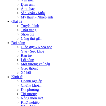
Văn học
Điện ảnh
Âm nhạc
Sân khấu - Múa
Mỹ thuật - Nhiếp ảnh
Giải trí
Truyền hình
Thời trang
Showbiz
Cùng thư giãn
Đời sống
Giáo dục - Khoa học
Y tế - Sức khoẻ
Bạn trẻ
Lối sống
Môi trường khí hậu
Giao thông
Xã hội
Kinh tế
Doanh nghiệp
Chứng khoán
Địa phương
Thị trường
Nông thôn mới
Khởi nghiệp