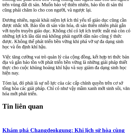
trên vùng đất di sản. Muốn bảo vệ thiên nhiên, bảo tồn di sản thì
cũng phải chăm lo cho con người, và ngược lại.
Đương nhiên, ngoài khái niệm lợi ích thì yếu tố giáo dục cũng cần
được nhắc tới. Bảo tồn di sản văn hóa, di sản thiên nhiên phải gắn
với tuyên truyền giáo dục. Không chỉ có lợi ích trước mắt mà còn có
những lợi ích lâu dài mà không phải người dân nào cũng ý thức
được. Không thể phát triển bền vững khi phá vỡ sự đa dạng sinh
học và ổn định khí hậu.
Việc tăng cường vai trò quản lý của cộng đồng, kết hợp tri thức bản
địa và gắn bảo tồn với phát triển bền vững là những giải pháp thiết
thực cho cuộc khủng hoảng khí hậu và suy giảm đa dạng sinh học
hiện nay.
Tóm lại, đó phải là sự nỗ lực của các cấp chính quyền trên cơ sở
tổng hòa các giải pháp. Chỉ có như vậy mầm xanh mới sinh sôi, văn
hóa mới phát triển.
Tin liên quan
Khám phá Changdeokgung: Khi lịch sử hòa cùng