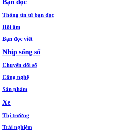
Bạn đọc
Thông tin từ bạn đọc
Hồi âm
Bạn đọc viết
Nhịp sống số
Chuyển đổi số
Công nghệ
Sản phẩm
Xe
Thị trường
Trải nghiệm