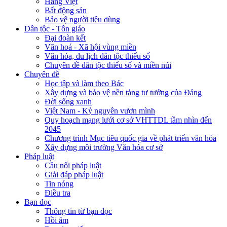
Hàng Việt
Bất động sản
Bảo vệ người tiêu dùng
Dân tộc - Tôn giáo
Đại đoàn kết
Văn hoá - Xã hội vùng miền
Văn hóa, du lịch dân tộc thiểu số
Chuyên đề dân tộc thiểu số và miền núi
Chuyên đề
Học tập và làm theo Bác
Xây dựng và bảo vệ nền tảng tư tưởng của Đảng
Đời sống xanh
Việt Nam - Kỷ nguyên vươn mình
Quy hoạch mạng lưới cơ sở VHTTDL tầm nhìn đến
2045
Chương trình Mục tiêu quốc gia về phát triển văn hóa
Xây dựng môi trường Văn hóa cơ sở
Pháp luật
Cầu nối pháp luật
Giải đáp pháp luật
Tin nóng
Điều tra
Bạn đọc
Thông tin từ bạn đọc
Hồi âm