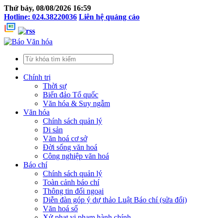
Thứ bảy, 08/08/2026 16:59
Hotline: 024.38220036
Liên hệ quảng cáo
Chính trị
Thời sự
Biển đảo Tổ quốc
Văn hóa & Suy ngẫm
Văn hóa
Chính sách quản lý
Di sản
Văn hoá cơ sở
Đời sống văn hoá
Công nghiệp văn hoá
Báo chí
Chính sách quản lý
Toàn cảnh báo chí
Thông tin đối ngoại
Diễn đàn góp ý dự thảo Luật Báo chí (sửa đổi)
Văn hoá số
Xử phạt vi phạm hành chính