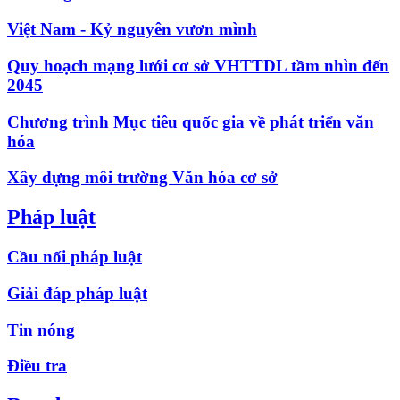
Việt Nam - Kỷ nguyên vươn mình
Quy hoạch mạng lưới cơ sở VHTTDL tầm nhìn đến
2045
Chương trình Mục tiêu quốc gia về phát triển văn
hóa
Xây dựng môi trường Văn hóa cơ sở
Pháp luật
Cầu nối pháp luật
Giải đáp pháp luật
Tin nóng
Điều tra