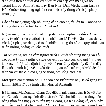
định dựa trên độ tuổi đối với việc trẻ em tiếp cận mạng xã hội.
Trong khi đó, Anh, Pháp, Tây Ban Nha, Đan Mạch, Thái Lan và
Hàn Quốc cũng đang nghiên cứu hoặc xây dựng các biện pháp
tương tự.
Các nền tảng cung cấp nội dung dành cho người lớn tại Canada sẽ
không được miễn trừ theo dự luật mới.
Ngoài mạng xã hội, dự luật cũng đặt ra các nghĩa vụ đối với các
công ty phát triển chatbot trí tuệ nhân tạo (AI), yêu cầu họ áp dụng
các biện pháp sử dụng có trách nhiệm, trong đó có các quy trình can
thiệp khủng hoảng khi cần thiết.
Tại Australia, nơi đã cấm người dưới 16 tuổi sử dụng mạng xã hội,
các công ty công nghệ đã xóa quyền truy cập của khoảng 4,7 triệu
tài khoản được xác định thuộc về trẻ em. Quy định này đã làm dấy
lên cuộc tranh luận về quyền riêng tư, an toàn trẻ em, sức khỏe tâm
thần và vai trò của công nghệ trong đời sống hiện đại.
Một quan chức chính phủ Canada cho biết nước này sẽ cố gắng rút
kinh nghiệm từ quá trình triển khai tại Australia.
Bà Lianna McDonald, Giám đốc điều hành Trung tâm Bảo vệ Trẻ
em Canada hoan nghênh đề xuất mới. Bà cho biết các vụ tống tiền
bằng hình ảnh nhạy cảm trên mạng đang gia tăng đáng kể, cho thấy
nhu cầu cấp thiết phải tăng cường các biện pháp bảo vệ trẻ em trong