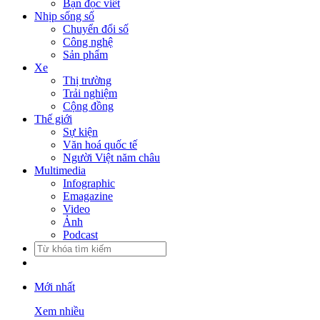
Bạn đọc viết
Nhịp sống số
Chuyển đổi số
Công nghệ
Sản phẩm
Xe
Thị trường
Trải nghiệm
Cộng đồng
Thế giới
Sự kiện
Văn hoá quốc tế
Người Việt năm châu
Multimedia
Infographic
Emagazine
Video
Ảnh
Podcast
Mới nhất
Xem nhiều