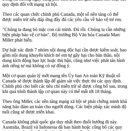
quy định đối với mạng xã hội.
Theo các quan chức chính phủ Canada, một số nền tảng có thể
được miễn trừ nếu đáp ứng đầy đủ các yêu cầu về bảo vệ trẻ em.
"Chúng ta đang bỏ mặc con cái mình. Đủ rồi.
Chúng ta cần những
biện pháp bảo vệ cơ bản
", Bộ trưởng Bộ Văn hóa Canada Marc
Miller phát biểu.
Dự luật xác định 7 nhóm nội dung độc hại cần được kiểm soát, bao
gồm nội dung khuyến khích trẻ em tự gây hại cho bản thân, nội
dung kích động bạo lực hoặc thù hận, cũng như việc phát tán hình
ảnh riêng tư mà không có sự đồng ý.
Một cơ quan quản lý mới mang tên Ủy ban An toàn Kỹ thuật số
Canada sẽ được thành lập để giám sát việc thực thi các quy định.
Chính phủ cho biết các tiêu chí miễn trừ sẽ được công bố sau, trong
khi quá trình thành lập cơ quan này có thể mất tới 18 tháng.
Theo ông Miller, các nền tảng mạng xã hội sẽ phải chứng minh khả
năng bảo đảm an toàn cho người dùng. Các biện pháp xác minh độ
tuổi cũng sẽ được triển khai.
Canada không phải quốc gia duy nhất theo đuổi hướng đi này.
Australia, Brazil và Indonesia đã ban hành hoặc công bố các quy