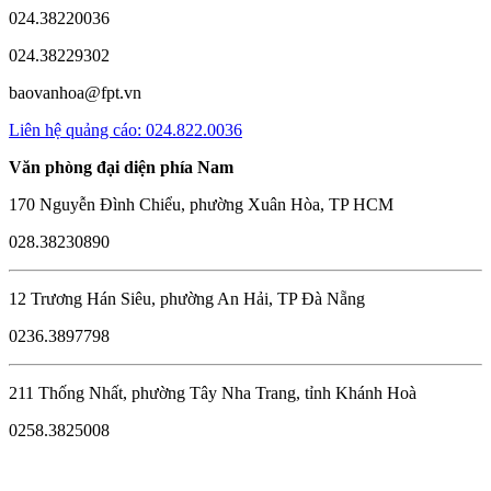
024.38220036
024.38229302
baovanhoa@fpt.vn
Liên hệ quảng cáo: 024.822.0036
Văn phòng đại diện phía Nam
170 Nguyễn Đình Chiểu, phường Xuân Hòa, TP HCM
028.38230890
12 Trương Hán Siêu, phường An Hải, TP Đà Nẵng
0236.3897798
211 Thống Nhất, phường Tây Nha Trang, tỉnh Khánh Hoà
0258.3825008