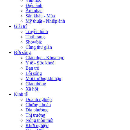
Văn học
Điện ảnh
Âm nhạc
Sân khấu - Múa
Mỹ thuật - Nhiếp ảnh
Giải trí
Truyền hình
Thời trang
Showbiz
Cùng thư giãn
Đời sống
Giáo dục - Khoa học
Y tế - Sức khoẻ
Bạn trẻ
Lối sống
Môi trường khí hậu
Giao thông
Xã hội
Kinh tế
Doanh nghiệp
Chứng khoán
Địa phương
Thị trường
Nông thôn mới
Khởi nghiệp