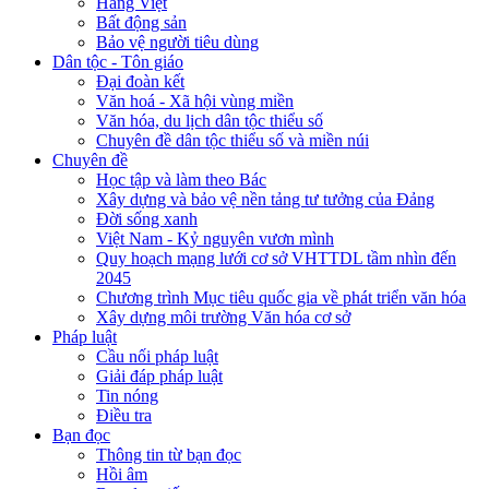
Hàng Việt
Bất động sản
Bảo vệ người tiêu dùng
Dân tộc - Tôn giáo
Đại đoàn kết
Văn hoá - Xã hội vùng miền
Văn hóa, du lịch dân tộc thiểu số
Chuyên đề dân tộc thiểu số và miền núi
Chuyên đề
Học tập và làm theo Bác
Xây dựng và bảo vệ nền tảng tư tưởng của Đảng
Đời sống xanh
Việt Nam - Kỷ nguyên vươn mình
Quy hoạch mạng lưới cơ sở VHTTDL tầm nhìn đến
2045
Chương trình Mục tiêu quốc gia về phát triển văn hóa
Xây dựng môi trường Văn hóa cơ sở
Pháp luật
Cầu nối pháp luật
Giải đáp pháp luật
Tin nóng
Điều tra
Bạn đọc
Thông tin từ bạn đọc
Hồi âm