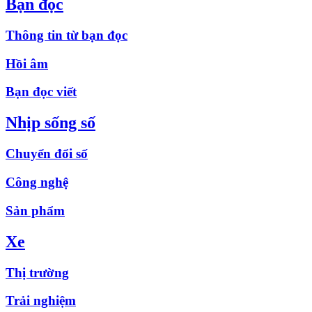
Bạn đọc
Thông tin từ bạn đọc
Hồi âm
Bạn đọc viết
Nhịp sống số
Chuyển đổi số
Công nghệ
Sản phẩm
Xe
Thị trường
Trải nghiệm