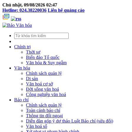
Chủ nhật, 09/08/2026 02:47
Hotline: 024.38220036
Liên hệ quảng cáo
Chính trị
Thời sự
Biển đảo Tổ quốc
Văn hóa & Suy ngẫm
Văn hóa
Chính sách quản lý
Di sản
Văn hoá cơ sở
Đời sống văn hoá
Công nghiệp văn hoá
Báo chí
Chính sách quản lý
Toàn cảnh báo chí
Thông tin đối ngoại
Diễn đàn góp ý dự thảo Luật Báo chí (sửa đổi)
Văn hoá số
Xử phạt vi phạm hành chính