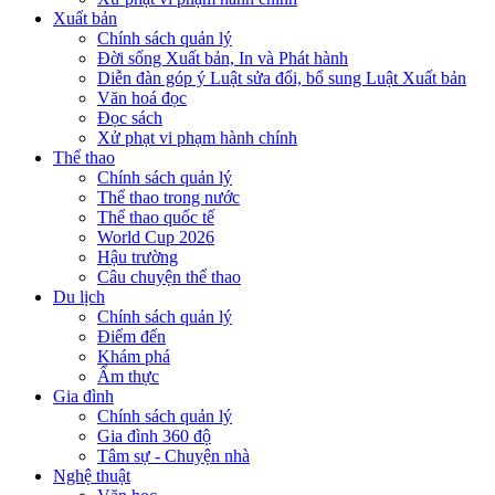
Xuất bản
Chính sách quản lý
Đời sống Xuất bản, In và Phát hành
Diễn đàn góp ý Luật sửa đổi, bổ sung Luật Xuất bản
Văn hoá đọc
Đọc sách
Xử phạt vi phạm hành chính
Thể thao
Chính sách quản lý
Thể thao trong nước
Thể thao quốc tế
World Cup 2026
Hậu trường
Câu chuyện thể thao
Du lịch
Chính sách quản lý
Điểm đến
Khám phá
Ẩm thực
Gia đình
Chính sách quản lý
Gia đình 360 độ
Tâm sự - Chuyện nhà
Nghệ thuật