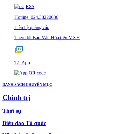
RSS
Hotline: 024.38220036
Liên hệ quảng cáo
Theo dõi Báo Văn Hóa trên MXH
Tải App
DANH SÁCH CHUYÊN MỤC
Chính trị
Thời sự
Biển đảo Tổ quốc