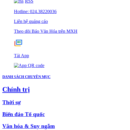
RSS
Hotline: 024.38220036
Liên hệ quảng cáo
Theo dõi Báo Văn Hóa trên MXH
Tải App
DANH SÁCH CHUYÊN MỤC
Chính trị
Thời sự
Biển đảo Tổ quốc
Văn hóa & Suy ngẫm