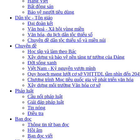
Hàng Việt
Bất động sản
Bảo vệ người tiêu dùng
Dân tộc - Tôn giáo
Đại đoàn kết
Văn hoá - Xã hội vùng miền
Văn hóa, du lịch dân tộc thiểu số
Chuyên đề dân tộc thiểu số và miền núi
Chuyên đề
Học tập và làm theo Bác
Xây dựng và bảo vệ nền tảng tư tưởng của Đảng
Đời sống xanh
Việt Nam - Kỷ nguyên vươn mình
Quy hoạch mạng lưới cơ sở VHTTDL tầm nhìn đến 204
Chương trình Mục tiêu quốc gia về phát triển văn hóa
Xây dựng môi trường Văn hóa cơ sở
Pháp luật
Cầu nối pháp luật
Giải đáp pháp luật
Tin nóng
Điều tra
Bạn đọc
Thông tin từ bạn đọc
Hồi âm
Bạn đọc viết