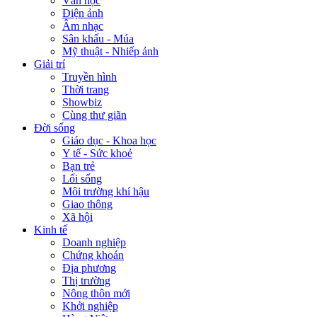
Văn học
Điện ảnh
Âm nhạc
Sân khấu - Múa
Mỹ thuật - Nhiếp ảnh
Giải trí
Truyền hình
Thời trang
Showbiz
Cùng thư giãn
Đời sống
Giáo dục - Khoa học
Y tế - Sức khoẻ
Bạn trẻ
Lối sống
Môi trường khí hậu
Giao thông
Xã hội
Kinh tế
Doanh nghiệp
Chứng khoán
Địa phương
Thị trường
Nông thôn mới
Khởi nghiệp