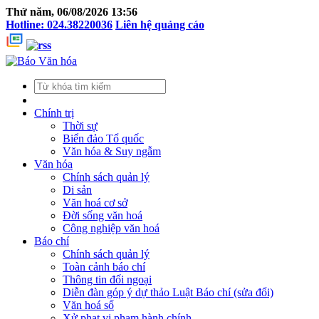
Thứ năm, 06/08/2026 13:56
Hotline: 024.38220036
Liên hệ quảng cáo
Chính trị
Thời sự
Biển đảo Tổ quốc
Văn hóa & Suy ngẫm
Văn hóa
Chính sách quản lý
Di sản
Văn hoá cơ sở
Đời sống văn hoá
Công nghiệp văn hoá
Báo chí
Chính sách quản lý
Toàn cảnh báo chí
Thông tin đối ngoại
Diễn đàn góp ý dự thảo Luật Báo chí (sửa đổi)
Văn hoá số
Xử phạt vi phạm hành chính