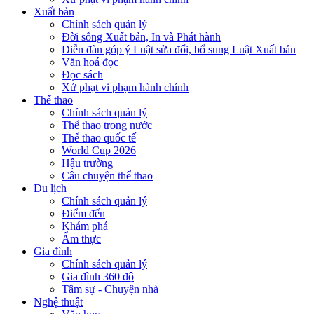
Xuất bản
Chính sách quản lý
Đời sống Xuất bản, In và Phát hành
Diễn đàn góp ý Luật sửa đổi, bổ sung Luật Xuất bản
Văn hoá đọc
Đọc sách
Xử phạt vi phạm hành chính
Thể thao
Chính sách quản lý
Thể thao trong nước
Thể thao quốc tế
World Cup 2026
Hậu trường
Câu chuyện thể thao
Du lịch
Chính sách quản lý
Điểm đến
Khám phá
Ẩm thực
Gia đình
Chính sách quản lý
Gia đình 360 độ
Tâm sự - Chuyện nhà
Nghệ thuật