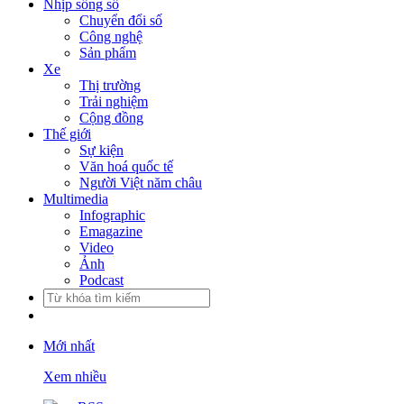
Nhịp sống số
Chuyển đổi số
Công nghệ
Sản phẩm
Xe
Thị trường
Trải nghiệm
Cộng đồng
Thế giới
Sự kiện
Văn hoá quốc tế
Người Việt năm châu
Multimedia
Infographic
Emagazine
Video
Ảnh
Podcast
Mới nhất
Xem nhiều