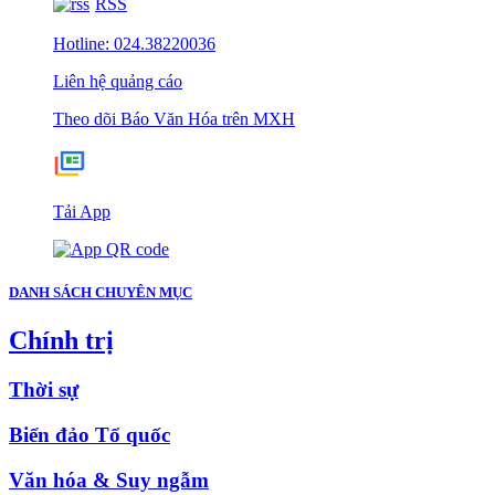
RSS
Hotline: 024.38220036
Liên hệ quảng cáo
Theo dõi Báo Văn Hóa trên MXH
Tải App
DANH SÁCH CHUYÊN MỤC
Chính trị
Thời sự
Biển đảo Tổ quốc
Văn hóa & Suy ngẫm