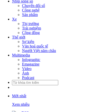
Nhịp sống số
Chuyển đổi số
Công nghệ
Sản phẩm
Xe
Thị trường
Trải nghiệm
Cộng đồng
Thế giới
Sự kiện
Văn hoá quốc tế
Người Việt năm châu
Multimedia
Infographic
Emagazine
Video
Ảnh
Podcast
Mới nhất
Xem nhiều