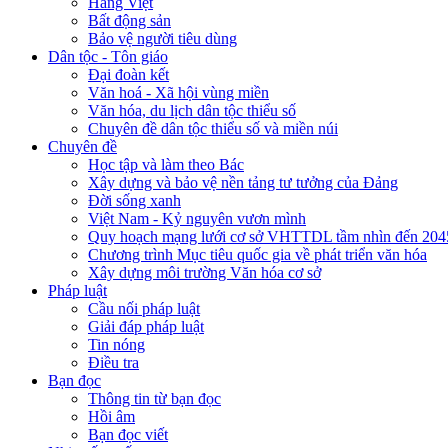
Hàng Việt
Bất động sản
Bảo vệ người tiêu dùng
Dân tộc - Tôn giáo
Đại đoàn kết
Văn hoá - Xã hội vùng miền
Văn hóa, du lịch dân tộc thiểu số
Chuyên đề dân tộc thiểu số và miền núi
Chuyên đề
Học tập và làm theo Bác
Xây dựng và bảo vệ nền tảng tư tưởng của Đảng
Đời sống xanh
Việt Nam - Kỷ nguyên vươn mình
Quy hoạch mạng lưới cơ sở VHTTDL tầm nhìn đến 204
Chương trình Mục tiêu quốc gia về phát triển văn hóa
Xây dựng môi trường Văn hóa cơ sở
Pháp luật
Cầu nối pháp luật
Giải đáp pháp luật
Tin nóng
Điều tra
Bạn đọc
Thông tin từ bạn đọc
Hồi âm
Bạn đọc viết