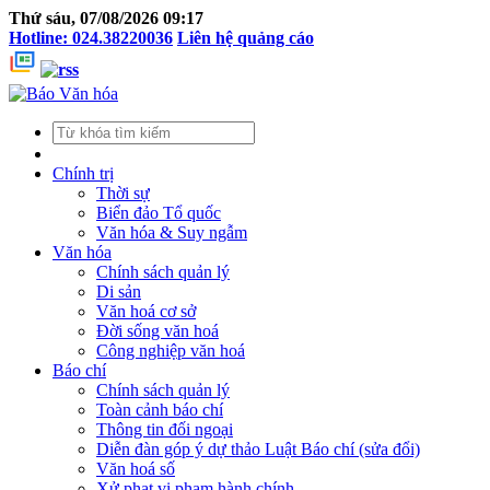
Thứ sáu, 07/08/2026 09:17
Hotline: 024.38220036
Liên hệ quảng cáo
Chính trị
Thời sự
Biển đảo Tổ quốc
Văn hóa & Suy ngẫm
Văn hóa
Chính sách quản lý
Di sản
Văn hoá cơ sở
Đời sống văn hoá
Công nghiệp văn hoá
Báo chí
Chính sách quản lý
Toàn cảnh báo chí
Thông tin đối ngoại
Diễn đàn góp ý dự thảo Luật Báo chí (sửa đổi)
Văn hoá số
Xử phạt vi phạm hành chính