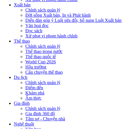
Xuất bản
Chính sách quản lý
Đời sống Xuất bản, In và Phát hành
Diễn đàn góp ý Luật sửa đổi, bổ sung Luật Xuất bản
Văn hoá đọc
Đọc sách
Xử phạt vi phạm hành chính
Thể thao
Chính sách quản lý
Thể thao trong nước
Thể thao quốc tế
World Cup 2026
Hậu trường
Câu chuyện thể thao
Du lịch
Chính sách quản lý
Điểm đến
Khám phá
Ẩm thực
Gia đình
Chính sách quản lý
Gia đình 360 độ
Tâm sự - Chuyện nhà
Nghệ thuật