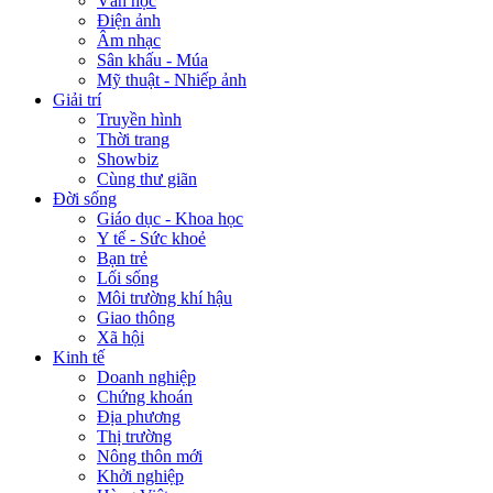
Văn học
Điện ảnh
Âm nhạc
Sân khấu - Múa
Mỹ thuật - Nhiếp ảnh
Giải trí
Truyền hình
Thời trang
Showbiz
Cùng thư giãn
Đời sống
Giáo dục - Khoa học
Y tế - Sức khoẻ
Bạn trẻ
Lối sống
Môi trường khí hậu
Giao thông
Xã hội
Kinh tế
Doanh nghiệp
Chứng khoán
Địa phương
Thị trường
Nông thôn mới
Khởi nghiệp