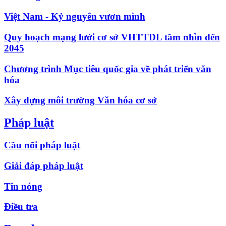
Việt Nam - Kỷ nguyên vươn mình
Quy hoạch mạng lưới cơ sở VHTTDL tầm nhìn đến
2045
Chương trình Mục tiêu quốc gia về phát triển văn
hóa
Xây dựng môi trường Văn hóa cơ sở
Pháp luật
Cầu nối pháp luật
Giải đáp pháp luật
Tin nóng
Điều tra