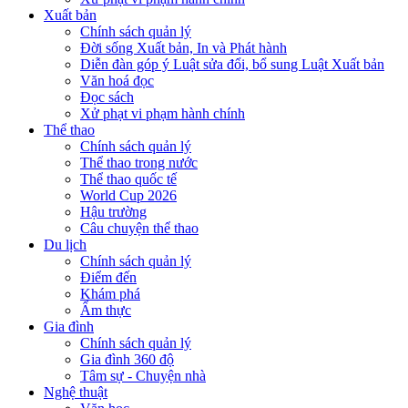
Xuất bản
Chính sách quản lý
Đời sống Xuất bản, In và Phát hành
Diễn đàn góp ý Luật sửa đổi, bổ sung Luật Xuất bản
Văn hoá đọc
Đọc sách
Xử phạt vi phạm hành chính
Thể thao
Chính sách quản lý
Thể thao trong nước
Thể thao quốc tế
World Cup 2026
Hậu trường
Câu chuyện thể thao
Du lịch
Chính sách quản lý
Điểm đến
Khám phá
Ẩm thực
Gia đình
Chính sách quản lý
Gia đình 360 độ
Tâm sự - Chuyện nhà
Nghệ thuật