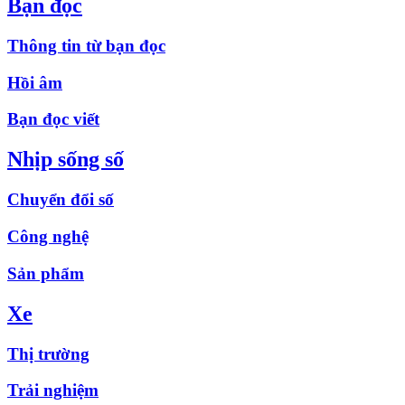
Bạn đọc
Thông tin từ bạn đọc
Hồi âm
Bạn đọc viết
Nhịp sống số
Chuyển đổi số
Công nghệ
Sản phẩm
Xe
Thị trường
Trải nghiệm