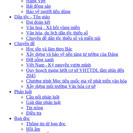
Hàng Việt
Bất động sản
Bảo vệ người tiêu dùng
Dân tộc - Tôn giáo
Đại đoàn kết
Văn hoá - Xã hội vùng miền
Văn hóa, du lịch dân tộc thiểu số
Chuyên đề dân tộc thiểu số và miền núi
Chuyên đề
Học tập và làm theo Bác
Xây dựng và bảo vệ nền tảng tư tưởng của Đảng
Đời sống xanh
Việt Nam - Kỷ nguyên vươn mình
Quy hoạch mạng lưới cơ sở VHTTDL tầm nhìn đến
2045
Chương trình Mục tiêu quốc gia về phát triển văn hóa
Xây dựng môi trường Văn hóa cơ sở
Pháp luật
Cầu nối pháp luật
Giải đáp pháp luật
Tin nóng
Điều tra
Bạn đọc
Thông tin từ bạn đọc
Hồi âm