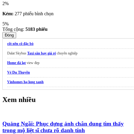
2%
Kém:
277 phiếu bình chọn
5%
Tổng cộng:
5183
phiếu
Đóng
cốt nền cô đặc bò
Dalat Skybus
Taxi sân bay giá rẻ
chuyên nghiệp
Home đà lạt
view đẹp
Vé Du Thuyền
Vinhomes hạ long xanh
mua vé máy bay
Xem nhiều
Quảng Ngãi: Phục dựng ảnh chân dung tìm thấy
trong mộ liệt sĩ chưa rõ danh tính