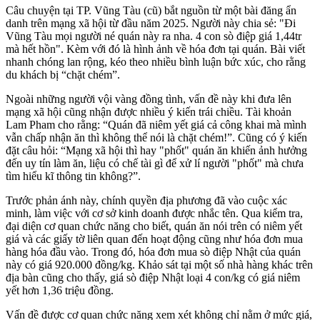
Câu chuyện tại TP. Vũng Tàu (cũ) bắt nguồn từ một bài đăng ẩn
danh trên mạng xã hội từ đầu năm 2025. Người này chia sẻ: "Đi
Vũng Tàu mọi người né quán này ra nha. 4 con sò điệp giá 1,44tr
mà hết hồn". Kèm với đó là hình ảnh về hóa đơn tại quán. Bài viết
nhanh chóng lan rộng, kéo theo nhiều bình luận bức xúc, cho rằng
du khách bị “chặt chém”.
Ngoài những người vội vàng đồng tình, vấn đề này khi đưa lên
mạng xã hội cũng nhận được nhiều ý kiến trái chiều. Tài khoản
Lam Pham cho rằng: “Quán đã niêm yết giá cả công khai mà mình
vẫn chấp nhận ăn thì không thể nói là chặt chém!”. Cũng có ý kiến
đặt câu hỏi: “Mạng xã hội thì hay "phốt" quán ăn khiến ảnh hưởng
đến uy tín làm ăn, liệu có chế tài gì để xử lí người "phốt" mà chưa
tìm hiểu kĩ thông tin không?”.
Trước phản ánh này, chính quyền địa phương đã vào cuộc xác
minh, làm việc với cơ sở kinh doanh được nhắc tên. Qua kiểm tra,
đại diện cơ quan chức năng cho biết, quán ăn nói trên có niêm yết
giá và các giấy tờ liên quan đến hoạt động cũng như hóa đơn mua
hàng hóa đầu vào. Trong đó, hóa đơn mua sò điệp Nhật của quán
này có giá 920.000 đồng/kg. Khảo sát tại một số nhà hàng khác trên
địa bàn cũng cho thấy, giá sò điệp Nhật loại 4 con/kg có giá niêm
yết hơn 1,36 triệu đồng.
Vấn đề được cơ quan chức năng xem xét không chỉ nằm ở mức giá,