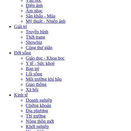
Văn học
Điện ảnh
Âm nhạc
Sân khấu - Múa
Mỹ thuật - Nhiếp ảnh
Giải trí
Truyền hình
Thời trang
Showbiz
Cùng thư giãn
Đời sống
Giáo dục - Khoa học
Y tế - Sức khoẻ
Bạn trẻ
Lối sống
Môi trường khí hậu
Giao thông
Xã hội
Kinh tế
Doanh nghiệp
Chứng khoán
Địa phương
Thị trường
Nông thôn mới
Khởi nghiệp