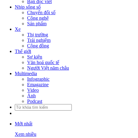
Bạn đọc viết
Nhịp sống số
Chuyển đổi số
Công nghệ
Sản phẩm
Xe
Thị trường
Trải nghiệm
Cộng đồng
Thế giới
Sự kiện
Văn hoá quốc tế
Người Việt năm châu
Multimedia
Infographic
Emagazine
Video
Ảnh
Podcast
Mới nhất
Xem nhiều