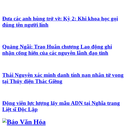
Đưa các anh hùng trở về: Kỳ 2: Khi khoa học gọi
đúng tên người lính
Quảng Ngãi: Trao Huân chương Lao động ghi
nhận cống hiến của các nguyên lãnh đạo tỉnh
Thái Nguyên xác minh danh tính nạn nhân tử vong
tại Thủy điện Thác Giềng
Động viên lực lượng lấy mẫu ADN tại Nghĩa trang
Liệt sĩ Độc Lập