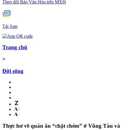
Theo dõi Báo Văn Hóa trên MXH
Tải App
Trang chủ
>
Đời sống
Thực hư về quán ăn “chặt chém” ở Vũng Tàu và