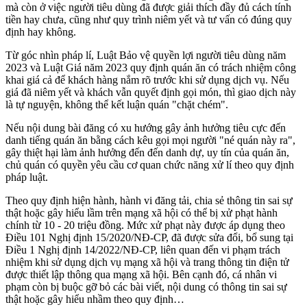
mà còn ở việc người tiêu dùng đã được giải thích đầy đủ cách tính
tiền hay chưa, cũng như quy trình niêm yết và tư vấn có đúng quy
định hay không.
Từ góc nhìn pháp lí, Luật Bảo vệ quyền lợi người tiêu dùng năm
2023 và Luật Giá năm 2023 quy định quán ăn có trách nhiệm công
khai giá cả để khách hàng nắm rõ trước khi sử dụng dịch vụ. Nếu
giá đã niêm yết và khách vẫn quyết định gọi món, thì giao dịch này
là tự nguyện, không thể kết luận quán "chặt chém".
Nếu nội dung bài đăng có xu hướng gây ảnh hưởng tiêu cực đến
danh tiếng quán ăn bằng cách kêu gọi mọi người "né quán này ra",
gây thiệt hại làm ảnh hưởng đến đến danh dự, uy tín của quán ăn,
chủ quán có quyền yêu cầu cơ quan chức năng xử lí theo quy định
pháp luật.
Theo quy định hiện hành, hành vi đăng tải, chia sẻ thông tin sai sự
thật hoặc gây hiểu lầm trên mạng xã hội có thể bị xử phạt hành
chính từ 10 - 20 triệu đồng. Mức xử phạt này được áp dụng theo
Điều 101 Nghị định 15/2020/NĐ-CP, đã được sửa đổi, bổ sung tại
Điều 1 Nghị định 14/2022/NĐ-CP, liên quan đến vi phạm trách
nhiệm khi sử dụng dịch vụ mạng xã hội và trang thông tin điện tử
được thiết lập thông qua mạng xã hội. Bên cạnh đó, cá nhân vi
phạm còn bị buộc gỡ bỏ các bài viết, nội dung có thông tin sai sự
thật hoặc gây hiểu nhầm theo quy định…