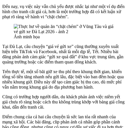
Đến nay, vụ việc này vẫn chủ yếu được nhắc lại như một ví dụ điển
hình cho tranh cãi giá cả, hơn là một trường hợp đã có kết luận xử
phạt rõ ràng về hành vi “chặt chém”.
Ảnh minh họa
Tại Đà Lạt, câu chuyện “giá vé gửi xe” cũng thường xuyên xuất
hiện trên TikTok và Facebook, nhất là mỗi dịp lễ, Tết. Nhiều bài
đăng phản ánh cảm giác “gửi xe quá đắt” ở khu vực trung tâm, gần
quảng trường hoặc các điểm tham quan đông khách.
Trên thực tế, một số bãi giữ xe thu phí theo khung thời gian, khiến
tổng số tiền tăng nhanh nếu gửi lâu, đặc biệt vào ban đêm hoặc qua
nhiều khung giờ. Điều này dễ tạo cảm giác bị thu cao, dù mức phí
vẫn nằm trong khung giá do địa phương ban hành.
Cũng có trường hợp người dân, du khách phản ánh việc niêm yết
giá chưa rõ ràng hoặc cách thu không trùng khớp với bảng giá công
khai, dẫn đến tranh cãi.
Điểm chung của cả hai câu chuyện là sức lan tỏa rất nhanh của
mạng xã hội. Các bài đăng, clip phản ánh cá nhân góp phần cảnh
báo cộng đồng, nhưng cũng có nguy cơ đẩy sự việc đi xa hơn thực