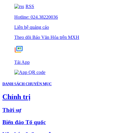
RSS
Hotline: 024.38220036
Liên hệ quảng cáo
Theo dõi Báo Văn Hóa trên MXH
Tải App
DANH SÁCH CHUYÊN MỤC
Chính trị
Thời sự
Biển đảo Tổ quốc