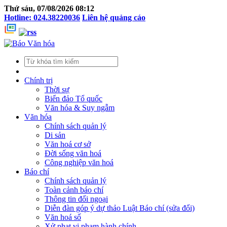
Thứ sáu, 07/08/2026 08:12
Hotline: 024.38220036
Liên hệ quảng cáo
Chính trị
Thời sự
Biển đảo Tổ quốc
Văn hóa & Suy ngẫm
Văn hóa
Chính sách quản lý
Di sản
Văn hoá cơ sở
Đời sống văn hoá
Công nghiệp văn hoá
Báo chí
Chính sách quản lý
Toàn cảnh báo chí
Thông tin đối ngoại
Diễn đàn góp ý dự thảo Luật Báo chí (sửa đổi)
Văn hoá số
Xử phạt vi phạm hành chính