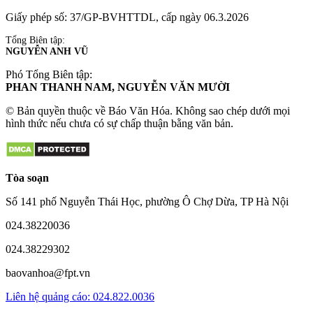
Giấy phép số: 37/GP-BVHTTDL, cấp ngày 06.3.2026
Tổng Biên tập:
NGUYỄN ANH VŨ
Phó Tổng Biên tập:
PHAN THANH NAM, NGUYỄN VĂN MƯỜI
© Bản quyền thuộc về Báo Văn Hóa. Không sao chép dưới mọi
hình thức nếu chưa có sự chấp thuận bằng văn bản.
Tòa soạn
Số 141 phố Nguyễn Thái Học, phường Ô Chợ Dừa, TP Hà Nội
024.38220036
024.38229302
baovanhoa@fpt.vn
Liên hệ quảng cáo: 024.822.0036