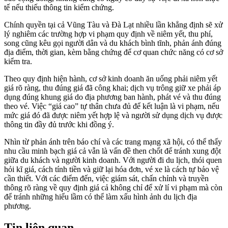
tế nếu thiếu thông tin kiểm chứng.
Chính quyền tại cả Vũng Tàu và Đà Lạt nhiều lần khẳng định sẽ xử
lý nghiêm các trường hợp vi phạm quy định về niêm yết, thu phí,
song cũng kêu gọi người dân và du khách bình tĩnh, phản ánh đúng
địa điểm, thời gian, kèm bằng chứng để cơ quan chức năng có cơ sở
kiểm tra.
Theo quy định hiện hành, cơ sở kinh doanh ăn uống phải niêm yết
giá rõ ràng, thu đúng giá đã công khai; dịch vụ trông giữ xe phải áp
dụng đúng khung giá do địa phương ban hành, phát vé và thu đúng
theo vé. Việc “giá cao” tự thân chưa đủ để kết luận là vi phạm, nếu
mức giá đó đã được niêm yết hợp lệ và người sử dụng dịch vụ được
thông tin đầy đủ trước khi đồng ý.
Nhìn từ phản ánh trên báo chí và các trang mạng xã hội, có thể thấy
nhu cầu minh bạch giá cả vẫn là vấn đề then chốt để tránh xung đột
giữa du khách và người kinh doanh. Với người đi du lịch, thói quen
hỏi kĩ giá, cách tính tiền và giữ lại hóa đơn, vé xe là cách tự bảo vệ
cần thiết. Với các điểm đến, việc giám sát, chấn chỉnh và truyền
thông rõ ràng về quy định giá cả không chỉ để xử lí vi phạm mà còn
để tránh những hiểu lầm có thể làm xấu hình ảnh du lịch địa
phương.
Tin liên quan