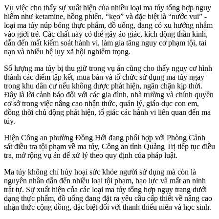
Vụ việc cho thấy sự xuất hiện của nhiều loại ma túy tổng hợp nguy
hiểm như ketamine, hồng phiến, “kẹo” và đặc biệt là “nước vui” -
loại ma túy núp bóng thực phẩm, đồ uống, đang có xu hướng nhắm
vào giới trẻ. Các chất này có thể gây ảo giác, kích động thần kinh,
dẫn đến mất kiểm soát hành vi, làm gia tăng nguy cơ phạm tội, tai
nạn và nhiều hệ lụy xã hội nghiêm trọng.
Số lượng ma túy bị thu giữ trong vụ án cũng cho thấy nguy cơ hình
thành các điểm tập kết, mua bán và tổ chức sử dụng ma túy ngay
trong khu dân cư nếu không được phát hiện, ngăn chặn kịp thời.
Đây là lời cảnh báo đối với các gia đình, nhà trường và chính quyền
cơ sở trong việc nâng cao nhận thức, quản lý, giáo dục con em,
đồng thời chủ động phát hiện, tố giác các hành vi liên quan đến ma
túy.
Hiện Công an phường Đồng Hới đang phối hợp với Phòng Cảnh
sát điều tra tội phạm về ma túy, Công an tỉnh Quảng Trị tiếp tục điều
tra, mở rộng vụ án để xử lý theo quy định của pháp luật.
Ma túy không chỉ hủy hoại sức khỏe người sử dụng mà còn là
nguyên nhân dẫn đến nhiều loại tội phạm, bạo lực và mất an ninh
trật tự. Sự xuất hiện của các loại ma túy tổng hợp ngụy trang dưới
dạng thực phẩm, đồ uống đang đặt ra yêu cầu cấp thiết về nâng cao
nhận thức cộng đồng, đặc biệt đối với thanh thiếu niên và học sinh.