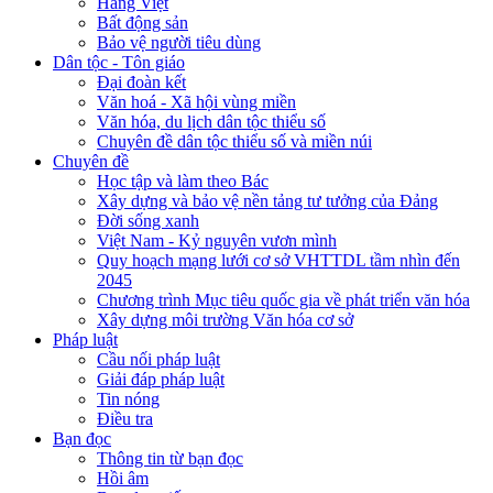
Hàng Việt
Bất động sản
Bảo vệ người tiêu dùng
Dân tộc - Tôn giáo
Đại đoàn kết
Văn hoá - Xã hội vùng miền
Văn hóa, du lịch dân tộc thiểu số
Chuyên đề dân tộc thiểu số và miền núi
Chuyên đề
Học tập và làm theo Bác
Xây dựng và bảo vệ nền tảng tư tưởng của Đảng
Đời sống xanh
Việt Nam - Kỷ nguyên vươn mình
Quy hoạch mạng lưới cơ sở VHTTDL tầm nhìn đến
2045
Chương trình Mục tiêu quốc gia về phát triển văn hóa
Xây dựng môi trường Văn hóa cơ sở
Pháp luật
Cầu nối pháp luật
Giải đáp pháp luật
Tin nóng
Điều tra
Bạn đọc
Thông tin từ bạn đọc
Hồi âm