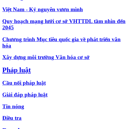
Việt Nam - Kỷ nguyên vươn mình
Quy hoạch mạng lưới cơ sở VHTTDL tầm nhìn đến
2045
Chương trình Mục tiêu quốc gia về phát triển văn
hóa
Xây dựng môi trường Văn hóa cơ sở
Pháp luật
Cầu nối pháp luật
Giải đáp pháp luật
Tin nóng
Điều tra