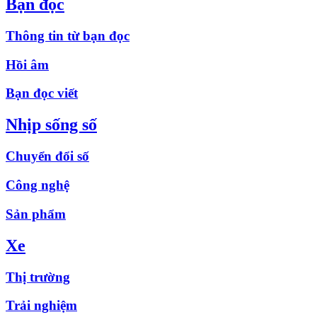
Bạn đọc
Thông tin từ bạn đọc
Hồi âm
Bạn đọc viết
Nhịp sống số
Chuyển đổi số
Công nghệ
Sản phẩm
Xe
Thị trường
Trải nghiệm