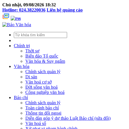
Chủ nhật, 09/08/2026 18:32
Hotline: 024.38220036
Liên hệ quảng cáo
Chính trị
Thời sự
Biển đảo Tổ quốc
Văn hóa & Suy ngẫm
Văn hóa
Chính sách quản lý
Di sản
Văn hoá cơ sở
Đời sống văn hoá
Công nghiệp văn hoá
Báo chí
Chính sách quản lý
Toàn cảnh báo chí
Thông tin đối ngoại
Diễn đàn góp ý dự thảo Luật Báo chí (sửa đổi)
Văn hoá số
Xử phạt vi phạm hành chính