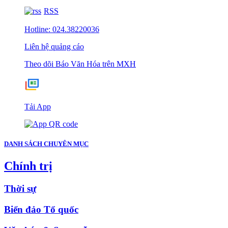
RSS
Hotline: 024.38220036
Liên hệ quảng cáo
Theo dõi Báo Văn Hóa trên MXH
Tải App
DANH SÁCH CHUYÊN MỤC
Chính trị
Thời sự
Biển đảo Tổ quốc