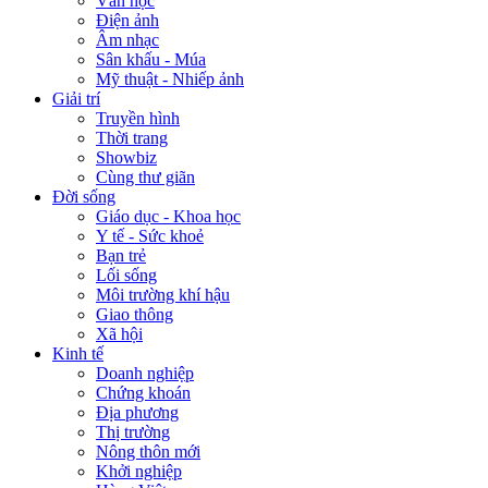
Văn học
Điện ảnh
Âm nhạc
Sân khấu - Múa
Mỹ thuật - Nhiếp ảnh
Giải trí
Truyền hình
Thời trang
Showbiz
Cùng thư giãn
Đời sống
Giáo dục - Khoa học
Y tế - Sức khoẻ
Bạn trẻ
Lối sống
Môi trường khí hậu
Giao thông
Xã hội
Kinh tế
Doanh nghiệp
Chứng khoán
Địa phương
Thị trường
Nông thôn mới
Khởi nghiệp