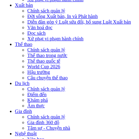
Xuất bản
Chính sách quản lý
Đời sống Xuất bản, In và Phát hành
Diễn đàn góp ý Luật sửa đổi, bổ sung Luật Xuất bản
Văn hoá đọc
Đọc sách
Xử phạt vi phạm hành chính
Thể thao
Chính sách quản lý
Thể thao trong nước
Thể thao quốc tế
World Cup 2026
Hậu trường
Câu chuyện thể thao
Du lịch
Chính sách quản lý
Điểm đến
Khám phá
Ẩm thực
Gia đình
Chính sách quản lý
Gia đình 360 độ
Tâm sự - Chuyện nhà
Nghệ thuật