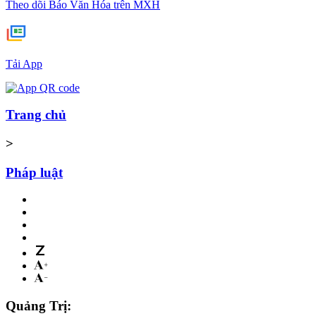
Theo dõi Báo Văn Hóa trên MXH
Tải App
Trang chủ
>
Pháp luật
Quảng Trị: