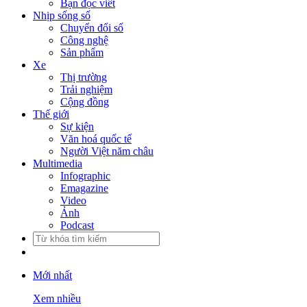
Bạn đọc viết
Nhịp sống số
Chuyển đổi số
Công nghệ
Sản phẩm
Xe
Thị trường
Trải nghiệm
Cộng đồng
Thế giới
Sự kiện
Văn hoá quốc tế
Người Việt năm châu
Multimedia
Infographic
Emagazine
Video
Ảnh
Podcast
Mới nhất
Xem nhiều