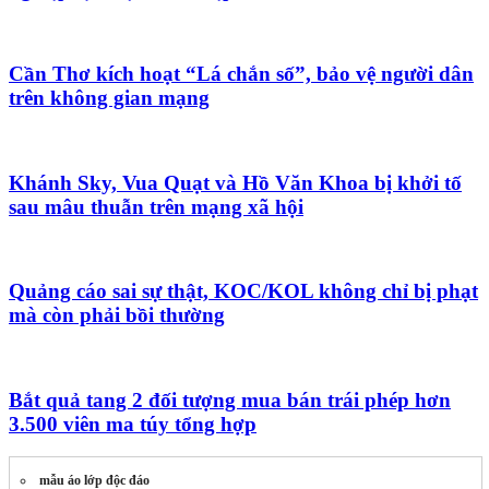
Cần Thơ kích hoạt “Lá chắn số”, bảo vệ người dân
trên không gian mạng
Khánh Sky, Vua Quạt và Hồ Văn Khoa bị khởi tố
sau mâu thuẫn trên mạng xã hội
Quảng cáo sai sự thật, KOC/KOL không chỉ bị phạt
mà còn phải bồi thường
Bắt quả tang 2 đối tượng mua bán trái phép hơn
3.500 viên ma túy tổng hợp
mẫu áo lớp độc đáo