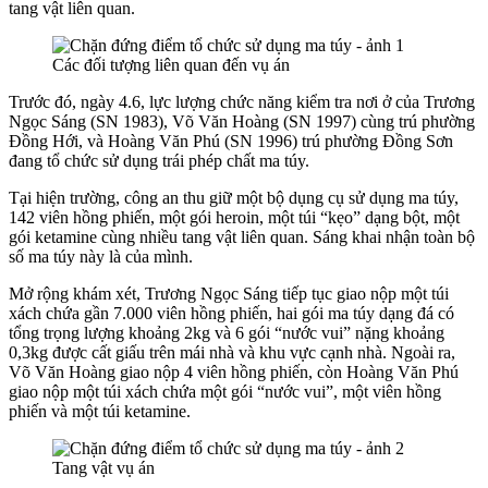
tang vật liên quan.
Các đối tượng liên quan đến vụ án
Trước đó, ngày 4.6, lực lượng chức năng kiểm tra nơi ở của Trương
Ngọc Sáng (SN 1983), Võ Văn Hoàng (SN 1997) cùng trú phường
Đồng Hới, và Hoàng Văn Phú (SN 1996) trú phường Đồng Sơn
đang tổ chức sử dụng trái phép chất ma túy.
Tại hiện trường, công an thu giữ một bộ dụng cụ sử dụng ma túy,
142 viên hồng phiến, một gói heroin, một túi “kẹo” dạng bột, một
gói ketamine cùng nhiều tang vật liên quan. Sáng khai nhận toàn bộ
số ma túy này là của mình.
Mở rộng khám xét, Trương Ngọc Sáng tiếp tục giao nộp một túi
xách chứa gần 7.000 viên hồng phiến, hai gói ma túy dạng đá có
tổng trọng lượng khoảng 2kg và 6 gói “nước vui” nặng khoảng
0,3kg được cất giấu trên mái nhà và khu vực cạnh nhà. Ngoài ra,
Võ Văn Hoàng giao nộp 4 viên hồng phiến, còn Hoàng Văn Phú
giao nộp một túi xách chứa một gói “nước vui”, một viên hồng
phiến và một túi ketamine.
Tang vật vụ án