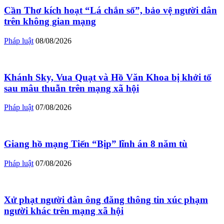
Cần Thơ kích hoạt “Lá chắn số”, bảo vệ người dân
trên không gian mạng
Pháp luật
08/08/2026
Khánh Sky, Vua Quạt và Hồ Văn Khoa bị khởi tố
sau mâu thuẫn trên mạng xã hội
Pháp luật
07/08/2026
Giang hồ mạng Tiến “Bịp” lĩnh án 8 năm tù
Pháp luật
07/08/2026
Xử phạt người đàn ông đăng thông tin xúc phạm
người khác trên mạng xã hội