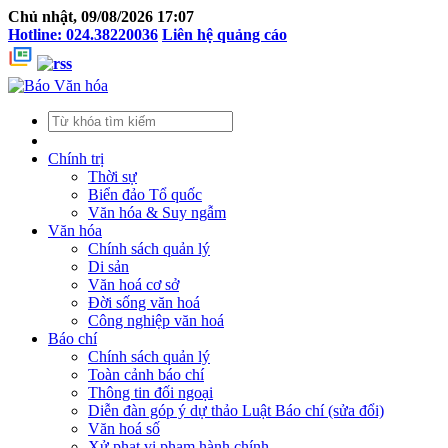
Chủ nhật, 09/08/2026 17:07
Hotline: 024.38220036
Liên hệ quảng cáo
Chính trị
Thời sự
Biển đảo Tổ quốc
Văn hóa & Suy ngẫm
Văn hóa
Chính sách quản lý
Di sản
Văn hoá cơ sở
Đời sống văn hoá
Công nghiệp văn hoá
Báo chí
Chính sách quản lý
Toàn cảnh báo chí
Thông tin đối ngoại
Diễn đàn góp ý dự thảo Luật Báo chí (sửa đổi)
Văn hoá số
Xử phạt vi phạm hành chính