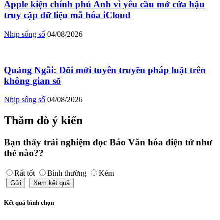
Apple kiện chính phủ Anh vì yêu cầu mở cửa hậu
truy cập dữ liệu mã hóa iCloud
Nhịp sống số
04/08/2026
Quảng Ngãi: Đổi mới tuyên truyền pháp luật trên
không gian số
Nhịp sống số
04/08/2026
Thăm dò ý kiến
Bạn thấy trải nghiệm đọc Báo Văn hóa điện tử như
thế nào??
Rất tốt
Bình thường
Kém
Gửi
Xem kết quả
Kết quả bình chọn