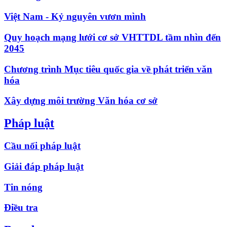
Việt Nam - Kỷ nguyên vươn mình
Quy hoạch mạng lưới cơ sở VHTTDL tầm nhìn đến
2045
Chương trình Mục tiêu quốc gia về phát triển văn
hóa
Xây dựng môi trường Văn hóa cơ sở
Pháp luật
Cầu nối pháp luật
Giải đáp pháp luật
Tin nóng
Điều tra