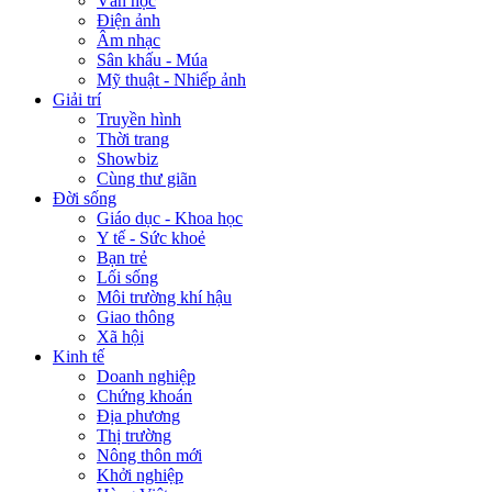
Văn học
Điện ảnh
Âm nhạc
Sân khấu - Múa
Mỹ thuật - Nhiếp ảnh
Giải trí
Truyền hình
Thời trang
Showbiz
Cùng thư giãn
Đời sống
Giáo dục - Khoa học
Y tế - Sức khoẻ
Bạn trẻ
Lối sống
Môi trường khí hậu
Giao thông
Xã hội
Kinh tế
Doanh nghiệp
Chứng khoán
Địa phương
Thị trường
Nông thôn mới
Khởi nghiệp