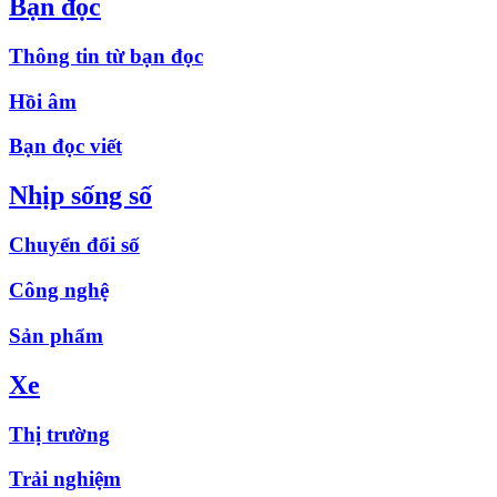
Bạn đọc
Thông tin từ bạn đọc
Hồi âm
Bạn đọc viết
Nhịp sống số
Chuyển đổi số
Công nghệ
Sản phẩm
Xe
Thị trường
Trải nghiệm