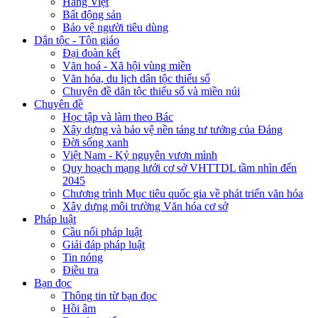
Hàng Việt
Bất động sản
Bảo vệ người tiêu dùng
Dân tộc - Tôn giáo
Đại đoàn kết
Văn hoá - Xã hội vùng miền
Văn hóa, du lịch dân tộc thiểu số
Chuyên đề dân tộc thiểu số và miền núi
Chuyên đề
Học tập và làm theo Bác
Xây dựng và bảo vệ nền tảng tư tưởng của Đảng
Đời sống xanh
Việt Nam - Kỷ nguyên vươn mình
Quy hoạch mạng lưới cơ sở VHTTDL tầm nhìn đến
2045
Chương trình Mục tiêu quốc gia về phát triển văn hóa
Xây dựng môi trường Văn hóa cơ sở
Pháp luật
Cầu nối pháp luật
Giải đáp pháp luật
Tin nóng
Điều tra
Bạn đọc
Thông tin từ bạn đọc
Hồi âm