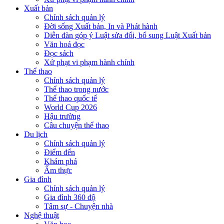
Xuất bản
Chính sách quản lý
Đời sống Xuất bản, In và Phát hành
Diễn đàn góp ý Luật sửa đổi, bổ sung Luật Xuất bản
Văn hoá đọc
Đọc sách
Xử phạt vi phạm hành chính
Thể thao
Chính sách quản lý
Thể thao trong nước
Thể thao quốc tế
World Cup 2026
Hậu trường
Câu chuyện thể thao
Du lịch
Chính sách quản lý
Điểm đến
Khám phá
Ẩm thực
Gia đình
Chính sách quản lý
Gia đình 360 độ
Tâm sự - Chuyện nhà
Nghệ thuật