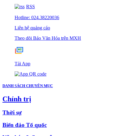
RSS
Hotline: 024.38220036
Liên hệ quảng cáo
Theo dõi Báo Văn Hóa trên MXH
Tải App
DANH SÁCH CHUYÊN MỤC
Chính trị
Thời sự
Biển đảo Tổ quốc