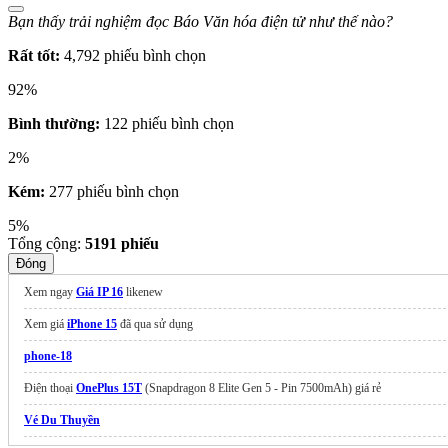
Bạn thấy trải nghiệm đọc Báo Văn hóa điện tử như thế nào?
Rất tốt:
4,792 phiếu bình chọn
92%
Bình thường:
122 phiếu bình chọn
2%
Kém:
277 phiếu bình chọn
5%
Tổng cộng:
5191
phiếu
Đóng
Xem ngay
Giá IP 16
likenew
Xem giá
iPhone 15
đã qua sử dụng
phone-18
Điện thoại
OnePlus 15T
(Snapdragon 8 Elite Gen 5 - Pin 7500mAh) giá rẻ
Vé Du Thuyền