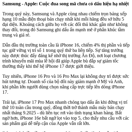
Samsung - Apple: Cuộc đua song mã chưa có dấu hiệu hạ nhiệt
Trong quý này, Samsung và Apple cùng nhau chiếm trọn bảng xếp
hạng 10 mẫu điện thoại bán chạy nhất khi mỗi hãng đều sở hữu 5
đại diện. Khoảng cách giữa họ với các đối thủ khác gần như không
thay đổi, trong đó Samsung ghi dấu ấn mạnh mẽ ở phân khúc tầm
trung và giá rẻ.
Dẫn đầu thị trường toàn cầu là iPhone 16, chiếm 4% thị phần và tiếp
tục giữ vững vị trí số 1 trong quý thứ ba liên tiếp. Sự tăng trưởng
này được thúc đẩy đáng kể nhờ thị trường Ấn Độ, nơi loạt chương
trình khuyến mãi mùa lễ hội đã giúp Apple bù đắp sự giảm tốc
thường thấy khi thế hệ iPhone 17 được giới thiệu.
Tuy nhiên, iPhone 16 Pro và 16 Pro Max lại không duy trì được sức
hút tương tự. Doanh số của bộ đôi này giảm mạnh ở Mỹ và Anh,
khi phần lớn người dùng chọn nâng cấp trực tiếp lên dòng iPhone
17.
Trái lại, iPhone 17 Pro Max nhanh chóng tạo dấu ấn khi đứng vị trí
thứ 10 toàn cầu trong quý, đồng thời trở thành mẫu máy bán chạy
nhất tháng 9.2025 - dù liên tục rơi vào tình trạng khan hàng. Bất
ngờ hơn, iPhone 16e bất ngờ lọt vào top 5, cho thấy nhu cầu với các
sản phẩm giá dễ tiếp cận của Apple vẫn rất lớn.