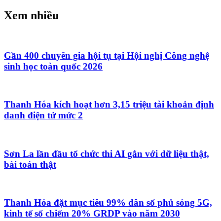
Vinhomes hạ long xanh
Xem nhiều
Xem ngay
macbook air m5
nhẹ bền tại MACONE
Dịch vụ
sửa máy tính bảng
uy tín tại TP HCM
Tong kho
sim luc quy 555555 khosim.com
gia sap san
Gần 400 chuyên gia hội tụ tại Hội nghị Công nghệ
sinh học toàn quốc 2026
Clickbuy
Hệ thống bán lẻ Điện Thoại
Thanh Hóa kích hoạt hơn 3,15 triệu tài khoản định
danh điện tử mức 2
Sơn La lần đầu tổ chức thi AI gắn với dữ liệu thật,
bài toán thật
Thanh Hóa đặt mục tiêu 99% dân số phủ sóng 5G,
kinh tế số chiếm 20% GRDP vào năm 2030