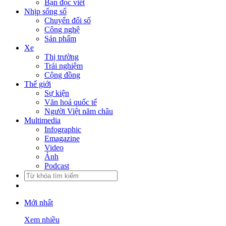
Bạn đọc viết
Nhịp sống số
Chuyển đổi số
Công nghệ
Sản phẩm
Xe
Thị trường
Trải nghiệm
Cộng đồng
Thế giới
Sự kiện
Văn hoá quốc tế
Người Việt năm châu
Multimedia
Infographic
Emagazine
Video
Ảnh
Podcast
Mới nhất
Xem nhiều