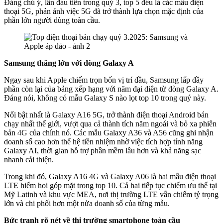
Đáng chú ý, lần đầu tiên trong quý 3, top 5 đều là các mẫu điện
thoại 5G, phản ánh việc 5G đã trở thành lựa chọn mặc định của
phần lớn người dùng toàn cầu.
Samsung thắng lớn với dòng Galaxy A
Ngay sau khi Apple chiếm trọn bốn vị trí đầu, Samsung lấp đầy
phần còn lại của bảng xếp hạng với năm đại diện từ dòng Galaxy A.
Đáng nói, không có mẫu Galaxy S nào lọt top 10 trong quý này.
Nổi bật nhất là Galaxy A16 5G, trở thành điện thoại Android bán
chạy nhất thế giới, vượt qua cả thành tích năm ngoái và bỏ xa phiên
bản 4G của chính nó. Các mẫu Galaxy A36 và A56 cũng ghi nhận
doanh số cao hơn thế hệ tiền nhiệm nhờ việc tích hợp tính năng
Galaxy AI, thời gian hỗ trợ phần mềm lâu hơn và khả năng sạc
nhanh cải thiện.
Trong khi đó, Galaxy A16 4G và Galaxy A06 là hai mẫu điện thoại
LTE hiếm hoi góp mặt trong top 10. Cả hai tiếp tục chiếm ưu thế tại
Mỹ Latinh và khu vực MEA, nơi thị trường LTE vẫn chiếm tỷ trọng
lớn và chi phối hơn một nửa doanh số của từng mẫu.
Bức tranh rõ nét về thị trường smartphone toàn cầu