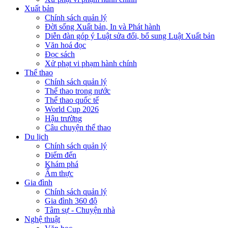
Xuất bản
Chính sách quản lý
Đời sống Xuất bản, In và Phát hành
Diễn đàn góp ý Luật sửa đổi, bổ sung Luật Xuất bản
Văn hoá đọc
Đọc sách
Xử phạt vi phạm hành chính
Thể thao
Chính sách quản lý
Thể thao trong nước
Thể thao quốc tế
World Cup 2026
Hậu trường
Câu chuyện thể thao
Du lịch
Chính sách quản lý
Điểm đến
Khám phá
Ẩm thực
Gia đình
Chính sách quản lý
Gia đình 360 độ
Tâm sự - Chuyện nhà
Nghệ thuật