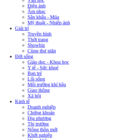
Văn học
Điện ảnh
Âm nhạc
Sân khấu - Múa
Mỹ thuật - Nhiếp ảnh
Giải trí
Truyền hình
Thời trang
Showbiz
Cùng thư giãn
Đời sống
Giáo dục - Khoa học
Y tế - Sức khoẻ
Bạn trẻ
Lối sống
Môi trường khí hậu
Giao thông
Xã hội
Kinh tế
Doanh nghiệp
Chứng khoán
Địa phương
Thị trường
Nông thôn mới
Khởi nghiệp