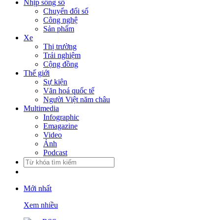
Nhịp sống số
Chuyển đổi số
Công nghệ
Sản phẩm
Xe
Thị trường
Trải nghiệm
Cộng đồng
Thế giới
Sự kiện
Văn hoá quốc tế
Người Việt năm châu
Multimedia
Infographic
Emagazine
Video
Ảnh
Podcast
Mới nhất
Xem nhiều