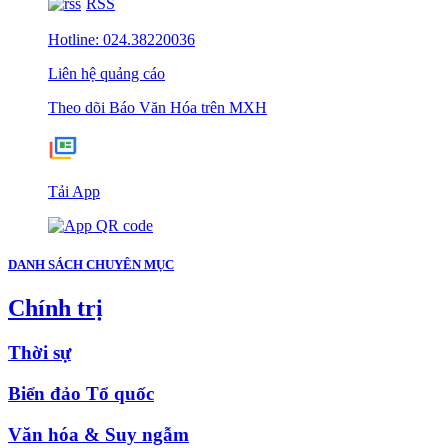
RSS
Hotline: 024.38220036
Liên hệ quảng cáo
Theo dõi Báo Văn Hóa trên MXH
Tải App
DANH SÁCH CHUYÊN MỤC
Chính trị
Thời sự
Biển đảo Tổ quốc
Văn hóa & Suy ngẫm