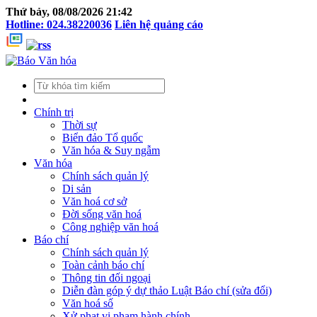
Thứ bảy, 08/08/2026 21:42
Hotline: 024.38220036
Liên hệ quảng cáo
Chính trị
Thời sự
Biển đảo Tổ quốc
Văn hóa & Suy ngẫm
Văn hóa
Chính sách quản lý
Di sản
Văn hoá cơ sở
Đời sống văn hoá
Công nghiệp văn hoá
Báo chí
Chính sách quản lý
Toàn cảnh báo chí
Thông tin đối ngoại
Diễn đàn góp ý dự thảo Luật Báo chí (sửa đổi)
Văn hoá số
Xử phạt vi phạm hành chính