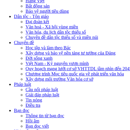
Hàng Việt
Bất động sản
Bảo vệ người tiêu dùng
Dân tộc - Tôn giáo
Đại đoàn kết
Văn hoá - Xã hội vùng miền
Văn hóa, du lịch dân tộc thiểu số
Chuyên đề dân tộc thiểu số và miền núi
Chuyên đề
Học tập và làm theo Bác
Xây dựng và bảo vệ nền tảng tư tưởng của Đảng
Đời sống xanh
Việt Nam - Kỷ nguyên vươn mình
Quy hoạch mạng lưới cơ sở VHTTDL tầm nhìn đến 204
Chương trình Mục tiêu quốc gia về phát triển văn hóa
Xây dựng môi trường Văn hóa cơ sở
Pháp luật
Cầu nối pháp luật
Giải đáp pháp luật
Tin nóng
Điều tra
Bạn đọc
Thông tin từ bạn đọc
Hồi âm
Bạn đọc viết