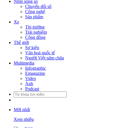
Nhịp sống số
Chuyển đổi số
Công nghệ
Sản phẩm
Xe
Thị trường
Trải nghiệm
Cộng đồng
Thế giới
Sự kiện
Văn hoá quốc tế
Người Việt năm châu
Multimedia
Infographic
Emagazine
Video
Ảnh
Podcast
Mới nhất
Xem nhiều