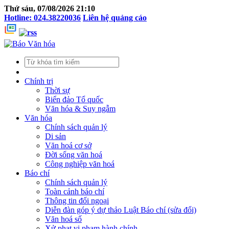
Thứ sáu, 07/08/2026 21:10
Hotline: 024.38220036
Liên hệ quảng cáo
Chính trị
Thời sự
Biển đảo Tổ quốc
Văn hóa & Suy ngẫm
Văn hóa
Chính sách quản lý
Di sản
Văn hoá cơ sở
Đời sống văn hoá
Công nghiệp văn hoá
Báo chí
Chính sách quản lý
Toàn cảnh báo chí
Thông tin đối ngoại
Diễn đàn góp ý dự thảo Luật Báo chí (sửa đổi)
Văn hoá số
Xử phạt vi phạm hành chính