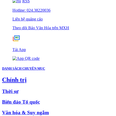
RSS
Hotline: 024.38220036
Liên hệ quảng cáo
Theo dõi Báo Văn Hóa trên MXH
Tải App
DANH SÁCH CHUYÊN MỤC
Chính trị
Thời sự
Biển đảo Tổ quốc
Văn hóa & Suy ngẫm