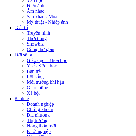
Văn học
Điện ảnh
Âm nhạc
Sân khấu - Múa
Mỹ thuật - Nhiếp ảnh
Giải trí
Truyền hình
Thời trang
Showbiz
Cùng thư giãn
Đời sống
Giáo dục - Khoa học
Y tế - Sức khoẻ
Bạn trẻ
Lối sống
Môi trường khí hậu
Giao thông
Xã hội
Kinh tế
Doanh nghiệp
Chứng khoán
Địa phương
Thị trường
Nông thôn mới
Khởi nghiệp