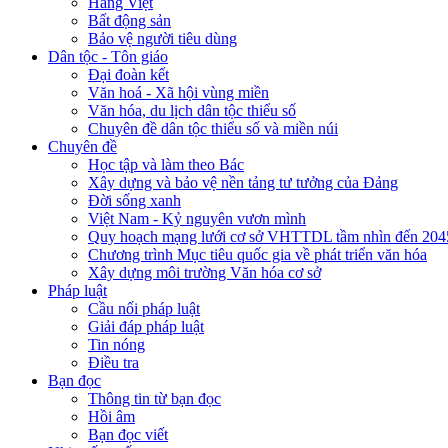
Hàng Việt
Bất động sản
Bảo vệ người tiêu dùng
Dân tộc - Tôn giáo
Đại đoàn kết
Văn hoá - Xã hội vùng miền
Văn hóa, du lịch dân tộc thiểu số
Chuyên đề dân tộc thiểu số và miền núi
Chuyên đề
Học tập và làm theo Bác
Xây dựng và bảo vệ nền tảng tư tưởng của Đảng
Đời sống xanh
Việt Nam - Kỷ nguyên vươn mình
Quy hoạch mạng lưới cơ sở VHTTDL tầm nhìn đến 204
Chương trình Mục tiêu quốc gia về phát triển văn hóa
Xây dựng môi trường Văn hóa cơ sở
Pháp luật
Cầu nối pháp luật
Giải đáp pháp luật
Tin nóng
Điều tra
Bạn đọc
Thông tin từ bạn đọc
Hồi âm
Bạn đọc viết