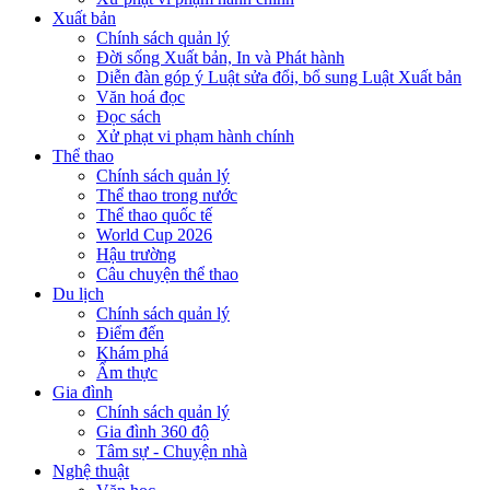
Xuất bản
Chính sách quản lý
Đời sống Xuất bản, In và Phát hành
Diễn đàn góp ý Luật sửa đổi, bổ sung Luật Xuất bản
Văn hoá đọc
Đọc sách
Xử phạt vi phạm hành chính
Thể thao
Chính sách quản lý
Thể thao trong nước
Thể thao quốc tế
World Cup 2026
Hậu trường
Câu chuyện thể thao
Du lịch
Chính sách quản lý
Điểm đến
Khám phá
Ẩm thực
Gia đình
Chính sách quản lý
Gia đình 360 độ
Tâm sự - Chuyện nhà
Nghệ thuật