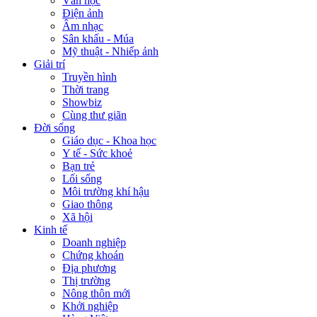
Văn học
Điện ảnh
Âm nhạc
Sân khấu - Múa
Mỹ thuật - Nhiếp ảnh
Giải trí
Truyền hình
Thời trang
Showbiz
Cùng thư giãn
Đời sống
Giáo dục - Khoa học
Y tế - Sức khoẻ
Bạn trẻ
Lối sống
Môi trường khí hậu
Giao thông
Xã hội
Kinh tế
Doanh nghiệp
Chứng khoán
Địa phương
Thị trường
Nông thôn mới
Khởi nghiệp