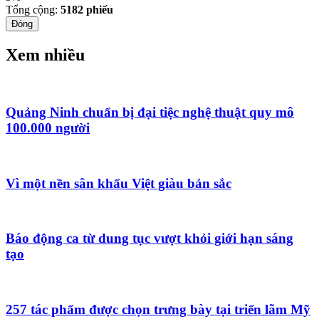
Tổng cộng:
5182
phiếu
Đóng
Xem nhiều
Quảng Ninh chuẩn bị đại tiệc nghệ thuật quy mô
100.000 người
Vì một nền sân khấu Việt giàu bản sắc
Báo động ca từ dung tục vượt khỏi giới hạn sáng
tạo
257 tác phẩm được chọn trưng bày tại triển lãm Mỹ