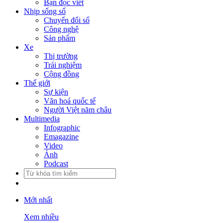
Bạn đọc viết
Nhịp sống số
Chuyển đổi số
Công nghệ
Sản phẩm
Xe
Thị trường
Trải nghiệm
Cộng đồng
Thế giới
Sự kiện
Văn hoá quốc tế
Người Việt năm châu
Multimedia
Infographic
Emagazine
Video
Ảnh
Podcast
Mới nhất
Xem nhiều