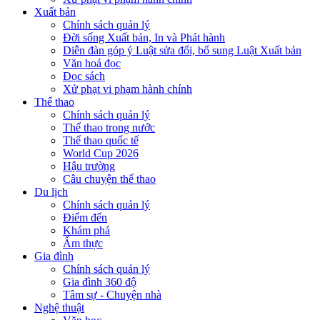
Xuất bản
Chính sách quản lý
Đời sống Xuất bản, In và Phát hành
Diễn đàn góp ý Luật sửa đổi, bổ sung Luật Xuất bản
Văn hoá đọc
Đọc sách
Xử phạt vi phạm hành chính
Thể thao
Chính sách quản lý
Thể thao trong nước
Thể thao quốc tế
World Cup 2026
Hậu trường
Câu chuyện thể thao
Du lịch
Chính sách quản lý
Điểm đến
Khám phá
Ẩm thực
Gia đình
Chính sách quản lý
Gia đình 360 độ
Tâm sự - Chuyện nhà
Nghệ thuật