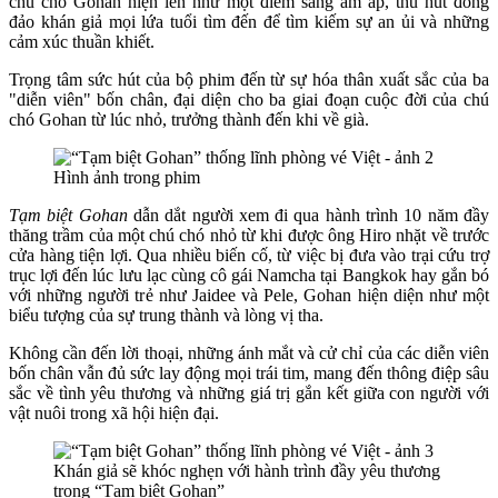
chú chó Gohan hiện lên như một điểm sáng ấm áp, thu hút đông
đảo khán giả mọi lứa tuổi tìm đến để tìm kiếm sự an ủi và những
cảm xúc thuần khiết.
Trọng tâm sức hút của bộ phim đến từ sự hóa thân xuất sắc của ba
"diễn viên" bốn chân, đại diện cho ba giai đoạn cuộc đời của chú
chó Gohan từ lúc nhỏ, trưởng thành đến khi về già.
Hình ảnh trong phim
Tạm biệt Gohan
dẫn dắt người xem đi qua hành trình 10 năm đầy
thăng trầm của một chú chó nhỏ từ khi được ông Hiro nhặt về trước
cửa hàng tiện lợi. Qua nhiều biến cố, từ việc bị đưa vào trại cứu trợ
trục lợi đến lúc lưu lạc cùng cô gái Namcha tại Bangkok hay gắn bó
với những người trẻ như Jaidee và Pele, Gohan hiện diện như một
biểu tượng của sự trung thành và lòng vị tha.
Không cần đến lời thoại, những ánh mắt và cử chỉ của các diễn viên
bốn chân vẫn đủ sức lay động mọi trái tim, mang đến thông điệp sâu
sắc về tình yêu thương và những giá trị gắn kết giữa con người với
vật nuôi trong xã hội hiện đại.
Khán giả sẽ khóc nghẹn với hành trình đầy yêu thương
trong “Tạm biệt Gohan”