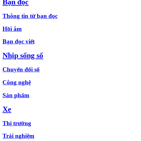
Bạn đọc
Thông tin từ bạn đọc
Hồi âm
Bạn đọc viết
Nhịp sống số
Chuyển đổi số
Công nghệ
Sản phẩm
Xe
Thị trường
Trải nghiệm