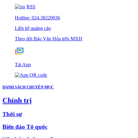
RSS
Hotline: 024.38220036
Liên hệ quảng cáo
Theo dõi Báo Văn Hóa trên MXH
Tải App
DANH SÁCH CHUYÊN MỤC
Chính trị
Thời sự
Biển đảo Tổ quốc