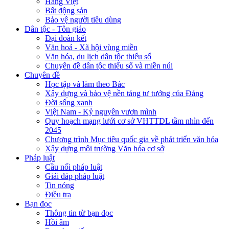
Hàng Việt
Bất động sản
Bảo vệ người tiêu dùng
Dân tộc - Tôn giáo
Đại đoàn kết
Văn hoá - Xã hội vùng miền
Văn hóa, du lịch dân tộc thiểu số
Chuyên đề dân tộc thiểu số và miền núi
Chuyên đề
Học tập và làm theo Bác
Xây dựng và bảo vệ nền tảng tư tưởng của Đảng
Đời sống xanh
Việt Nam - Kỷ nguyên vươn mình
Quy hoạch mạng lưới cơ sở VHTTDL tầm nhìn đến
2045
Chương trình Mục tiêu quốc gia về phát triển văn hóa
Xây dựng môi trường Văn hóa cơ sở
Pháp luật
Cầu nối pháp luật
Giải đáp pháp luật
Tin nóng
Điều tra
Bạn đọc
Thông tin từ bạn đọc
Hồi âm