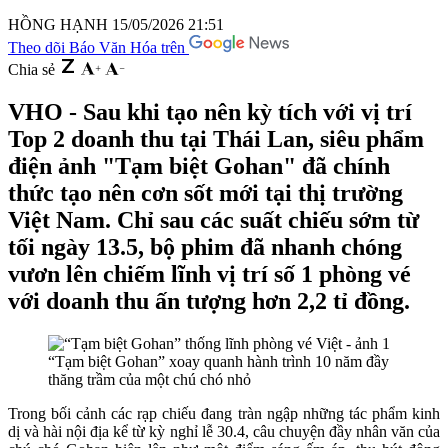
HỒNG HẠNH
15/05/2026 21:51
Theo dõi Báo Văn Hóa trên
Chia sẻ
VHO - Sau khi tạo nên kỳ tích với vị trí
Top 2 doanh thu tại Thái Lan, siêu phẩm
điện ảnh "Tạm biệt Gohan" đã chính
thức tạo nên cơn sốt mới tại thị trường
Việt Nam. Chỉ sau các suất chiếu sớm từ
tối ngày 13.5, bộ phim đã nhanh chóng
vươn lên chiếm lĩnh vị trí số 1 phòng vé
với doanh thu ấn tượng hơn 2,2 tỉ đồng.
“Tạm biệt Gohan” xoay quanh hành trình 10 năm đầy
thăng trầm của một chú chó nhỏ
Trong bối cảnh các rạp chiếu đang tràn ngập những tác phẩm kinh
dị và hài nội địa kể từ kỳ nghỉ lễ 30.4, câu chuyện đầy nhân văn của