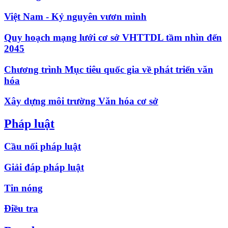
Việt Nam - Kỷ nguyên vươn mình
Quy hoạch mạng lưới cơ sở VHTTDL tầm nhìn đến
2045
Chương trình Mục tiêu quốc gia về phát triển văn
hóa
Xây dựng môi trường Văn hóa cơ sở
Pháp luật
Cầu nối pháp luật
Giải đáp pháp luật
Tin nóng
Điều tra