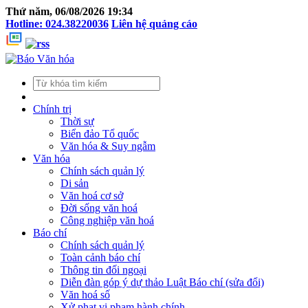
Thứ năm, 06/08/2026 19:34
Hotline: 024.38220036
Liên hệ quảng cáo
Chính trị
Thời sự
Biển đảo Tổ quốc
Văn hóa & Suy ngẫm
Văn hóa
Chính sách quản lý
Di sản
Văn hoá cơ sở
Đời sống văn hoá
Công nghiệp văn hoá
Báo chí
Chính sách quản lý
Toàn cảnh báo chí
Thông tin đối ngoại
Diễn đàn góp ý dự thảo Luật Báo chí (sửa đổi)
Văn hoá số
Xử phạt vi phạm hành chính