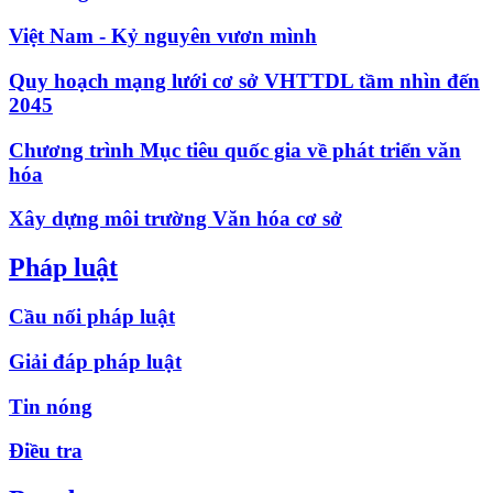
Việt Nam - Kỷ nguyên vươn mình
Quy hoạch mạng lưới cơ sở VHTTDL tầm nhìn đến
2045
Chương trình Mục tiêu quốc gia về phát triển văn
hóa
Xây dựng môi trường Văn hóa cơ sở
Pháp luật
Cầu nối pháp luật
Giải đáp pháp luật
Tin nóng
Điều tra