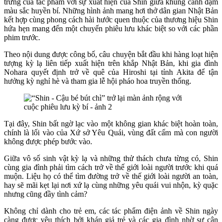
trưng của tác phẩm với sự xuất hiện của Shin giữa khung cảnh đậm
màu sắc huyền bí. Những hình ảnh mang hơi thở dân gian Nhật Bản
kết hợp cùng phong cách hài hước quen thuộc của thương hiệu Shin
hứa hẹn mang đến một chuyến phiêu lưu khác biệt so với các phần
phim trước.
Theo nội dung được công bố, câu chuyện bắt đầu khi hàng loạt hiện
tượng kỳ lạ liên tiếp xuất hiện trên khắp Nhật Bản, khi gia đình
Nohara quyết định trở về quê của Hiroshi tại tỉnh Akita để tận
hưởng kỳ nghỉ hè và tham gia lễ hội pháo hoa truyền thống.
Tại đây, Shin bất ngờ lạc vào một không gian khác biệt hoàn toàn,
chính là lối vào của Xứ sở Yêu Quái, vùng đất cấm mà con người
không được phép bước vào.
Giữa vô số sinh vật kỳ lạ và những thử thách chưa từng có, Shin
cùng gia đình phải tìm cách trở về thế giới loài người trước khi quá
muộn. Liệu họ có thể tìm đường trở về thế giới loài người an toàn,
hay sẽ mãi kẹt lại nơi xứ lạ cùng những yêu quái vui nhộn, kỳ quặc
nhưng cũng đầy tình cảm?
Không chỉ dành cho trẻ em, các tác phẩm điện ảnh về Shin ngày
càng được yêu thích bởi khán giả trẻ và các gia đình nhờ sự cân