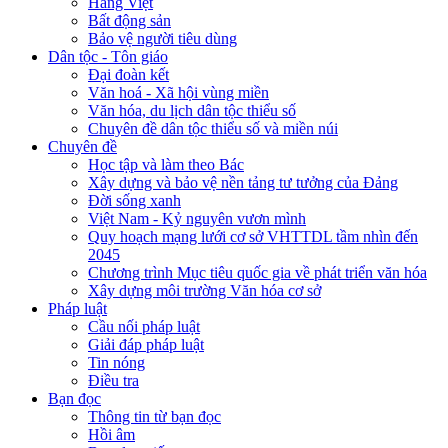
Hàng Việt
Bất động sản
Bảo vệ người tiêu dùng
Dân tộc - Tôn giáo
Đại đoàn kết
Văn hoá - Xã hội vùng miền
Văn hóa, du lịch dân tộc thiểu số
Chuyên đề dân tộc thiểu số và miền núi
Chuyên đề
Học tập và làm theo Bác
Xây dựng và bảo vệ nền tảng tư tưởng của Đảng
Đời sống xanh
Việt Nam - Kỷ nguyên vươn mình
Quy hoạch mạng lưới cơ sở VHTTDL tầm nhìn đến
2045
Chương trình Mục tiêu quốc gia về phát triển văn hóa
Xây dựng môi trường Văn hóa cơ sở
Pháp luật
Cầu nối pháp luật
Giải đáp pháp luật
Tin nóng
Điều tra
Bạn đọc
Thông tin từ bạn đọc
Hồi âm