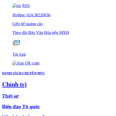
RSS
Hotline: 024.38220036
Liên hệ quảng cáo
Theo dõi Báo Văn Hóa trên MXH
Tải App
DANH SÁCH CHUYÊN MỤC
Chính trị
Thời sự
Biển đảo Tổ quốc