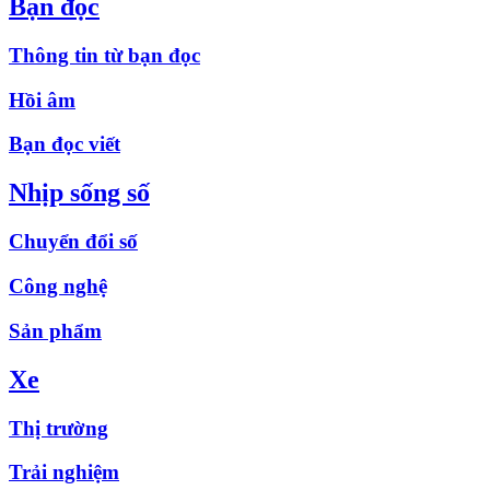
Bạn đọc
Thông tin từ bạn đọc
Hồi âm
Bạn đọc viết
Nhịp sống số
Chuyển đổi số
Công nghệ
Sản phẩm
Xe
Thị trường
Trải nghiệm