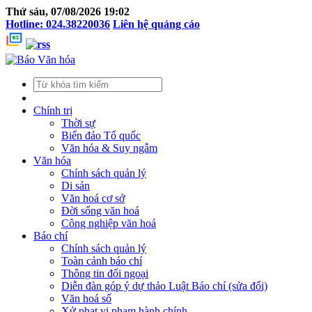
Thứ sáu, 07/08/2026 19:02
Hotline: 024.38220036
Liên hệ quảng cáo
Chính trị
Thời sự
Biển đảo Tổ quốc
Văn hóa & Suy ngẫm
Văn hóa
Chính sách quản lý
Di sản
Văn hoá cơ sở
Đời sống văn hoá
Công nghiệp văn hoá
Báo chí
Chính sách quản lý
Toàn cảnh báo chí
Thông tin đối ngoại
Diễn đàn góp ý dự thảo Luật Báo chí (sửa đổi)
Văn hoá số
Xử phạt vi phạm hành chính