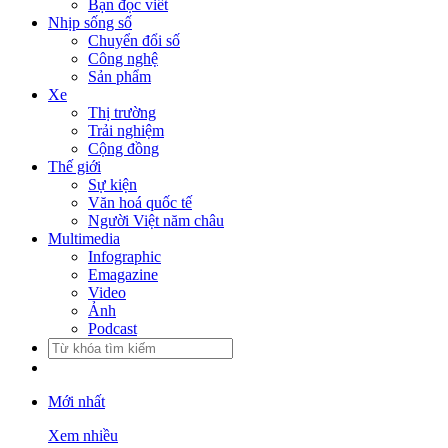
Bạn đọc viết
Nhịp sống số
Chuyển đổi số
Công nghệ
Sản phẩm
Xe
Thị trường
Trải nghiệm
Cộng đồng
Thế giới
Sự kiện
Văn hoá quốc tế
Người Việt năm châu
Multimedia
Infographic
Emagazine
Video
Ảnh
Podcast
Mới nhất
Xem nhiều