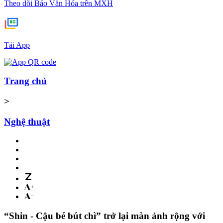
Theo dõi Báo Văn Hóa trên MXH
Tải App
Trang chủ
>
Nghệ thuật
“Shin - Cậu bé bút chì” trở lại màn ảnh rộng với