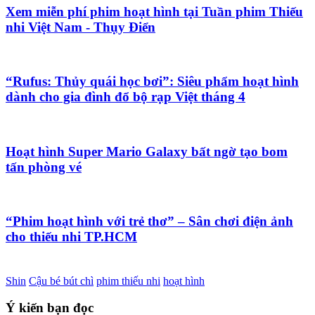
Xem miễn phí phim hoạt hình tại Tuần phim Thiếu
nhi Việt Nam - Thụy Điển
“Rufus: Thủy quái học bơi”: Siêu phẩm hoạt hình
dành cho gia đình đổ bộ rạp Việt tháng 4
Hoạt hình Super Mario Galaxy bất ngờ tạo bom
tấn phòng vé
“Phim hoạt hình với trẻ thơ” – Sân chơi điện ảnh
cho thiếu nhi TP.HCM
Shin
Cậu bé bút chì
phim thiếu nhi
hoạt hình
Ý kiến bạn đọc