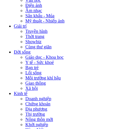
Văn học
Điện ảnh
Âm nhạc
Sân khấu - Múa
Mỹ thuật - Nhiếp ảnh
Giải trí
Truyền hình
Thời trang
Showbiz
Cùng thư giãn
Đời sống
Giáo dục - Khoa học
Y tế - Sức khoẻ
Bạn trẻ
Lối sống
Môi trường khí hậu
Giao thông
Xã hội
Kinh tế
Doanh nghiệp
Chứng khoán
Địa phương
Thị trường
Nông thôn mới
Khởi nghiệp