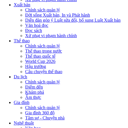
Xuất bản
Chính sách quản lý
Đời sống Xuất bản, In và Phát hành
Diễn đàn góp ý Luật sửa đổi, bổ sung Luật Xuất bản
Văn hoá đọc
Đọc sách
Xử phạt vi phạm hành chính
Thể thao
Chính sách quản lý
Thể thao trong nước
Thể thao quốc tế
World Cup 2026
Hậu trường
Câu chuyện thể thao
Du lịch
Chính sách quản lý
Điểm đến
Khám phá
Ẩm thực
Gia đình
Chính sách quản lý
Gia đình 360 độ
Tâm sự - Chuyện nhà
Nghệ thuật