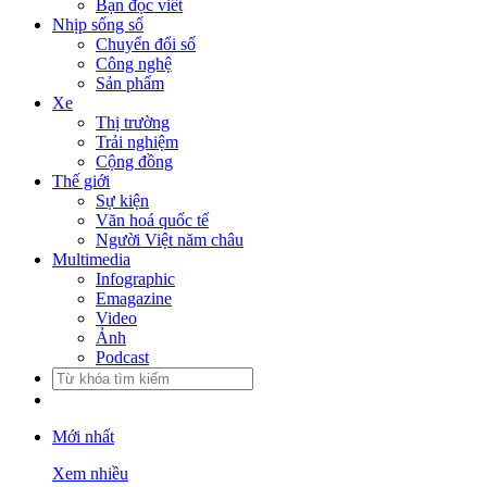
Bạn đọc viết
Nhịp sống số
Chuyển đổi số
Công nghệ
Sản phẩm
Xe
Thị trường
Trải nghiệm
Cộng đồng
Thế giới
Sự kiện
Văn hoá quốc tế
Người Việt năm châu
Multimedia
Infographic
Emagazine
Video
Ảnh
Podcast
Mới nhất
Xem nhiều