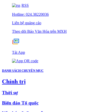
RSS
Hotline: 024.38220036
Liên hệ quảng cáo
Theo dõi Báo Văn Hóa trên MXH
Tải App
DANH SÁCH CHUYÊN MỤC
Chính trị
Thời sự
Biển đảo Tổ quốc