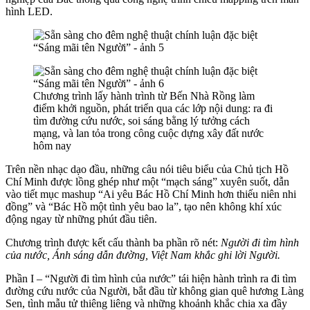
hình LED.
Chương trình lấy hành trình từ Bến Nhà Rồng làm
điểm khởi nguồn, phát triển qua các lớp nội dung: ra đi
tìm đường cứu nước, soi sáng bằng lý tưởng cách
mạng, và lan tỏa trong công cuộc dựng xây đất nước
hôm nay
Trên nền nhạc dạo đầu, những câu nói tiêu biểu của Chủ tịch Hồ
Chí Minh được lồng ghép như một “mạch sáng” xuyên suốt, dẫn
vào tiết mục mashup “Ai yêu Bác Hồ Chí Minh hơn thiếu niên nhi
đồng” và “Bác Hồ một tình yêu bao la”, tạo nên không khí xúc
động ngay từ những phút đầu tiên.
Chương trình được kết cấu thành ba phần rõ nét:
Người đi tìm hình
của nước, Ánh sáng dẫn đường, Việt Nam khắc ghi lời Người.
Phần I – “Người đi tìm hình của nước” tái hiện hành trình ra đi tìm
đường cứu nước của Người, bắt đầu từ không gian quê hương Làng
Sen, tình mẫu tử thiêng liêng và những khoảnh khắc chia xa đầy