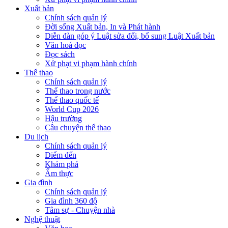
Xuất bản
Chính sách quản lý
Đời sống Xuất bản, In và Phát hành
Diễn đàn góp ý Luật sửa đổi, bổ sung Luật Xuất bản
Văn hoá đọc
Đọc sách
Xử phạt vi phạm hành chính
Thể thao
Chính sách quản lý
Thể thao trong nước
Thể thao quốc tế
World Cup 2026
Hậu trường
Câu chuyện thể thao
Du lịch
Chính sách quản lý
Điểm đến
Khám phá
Ẩm thực
Gia đình
Chính sách quản lý
Gia đình 360 độ
Tâm sự - Chuyện nhà
Nghệ thuật