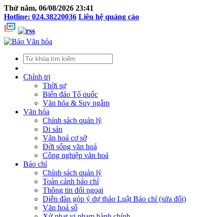
Thứ năm, 06/08/2026 23:41
Hotline: 024.38220036
Liên hệ quảng cáo
Chính trị
Thời sự
Biển đảo Tổ quốc
Văn hóa & Suy ngẫm
Văn hóa
Chính sách quản lý
Di sản
Văn hoá cơ sở
Đời sống văn hoá
Công nghiệp văn hoá
Báo chí
Chính sách quản lý
Toàn cảnh báo chí
Thông tin đối ngoại
Diễn đàn góp ý dự thảo Luật Báo chí (sửa đổi)
Văn hoá số
Xử phạt vi phạm hành chính