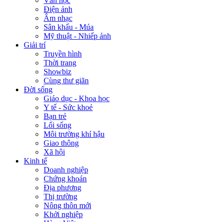
Văn học
Điện ảnh
Âm nhạc
Sân khấu - Múa
Mỹ thuật - Nhiếp ảnh
Giải trí
Truyền hình
Thời trang
Showbiz
Cùng thư giãn
Đời sống
Giáo dục - Khoa học
Y tế - Sức khoẻ
Bạn trẻ
Lối sống
Môi trường khí hậu
Giao thông
Xã hội
Kinh tế
Doanh nghiệp
Chứng khoán
Địa phương
Thị trường
Nông thôn mới
Khởi nghiệp