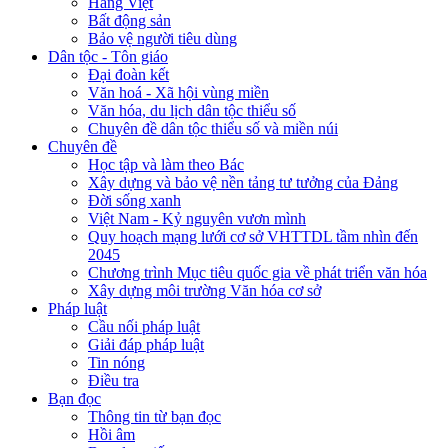
Hàng Việt
Bất động sản
Bảo vệ người tiêu dùng
Dân tộc - Tôn giáo
Đại đoàn kết
Văn hoá - Xã hội vùng miền
Văn hóa, du lịch dân tộc thiểu số
Chuyên đề dân tộc thiểu số và miền núi
Chuyên đề
Học tập và làm theo Bác
Xây dựng và bảo vệ nền tảng tư tưởng của Đảng
Đời sống xanh
Việt Nam - Kỷ nguyên vươn mình
Quy hoạch mạng lưới cơ sở VHTTDL tầm nhìn đến
2045
Chương trình Mục tiêu quốc gia về phát triển văn hóa
Xây dựng môi trường Văn hóa cơ sở
Pháp luật
Cầu nối pháp luật
Giải đáp pháp luật
Tin nóng
Điều tra
Bạn đọc
Thông tin từ bạn đọc
Hồi âm