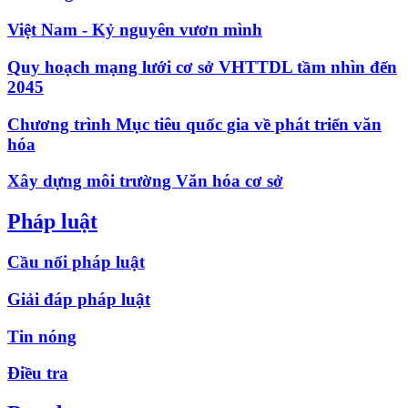
Việt Nam - Kỷ nguyên vươn mình
Quy hoạch mạng lưới cơ sở VHTTDL tầm nhìn đến
2045
Chương trình Mục tiêu quốc gia về phát triển văn
hóa
Xây dựng môi trường Văn hóa cơ sở
Pháp luật
Cầu nối pháp luật
Giải đáp pháp luật
Tin nóng
Điều tra