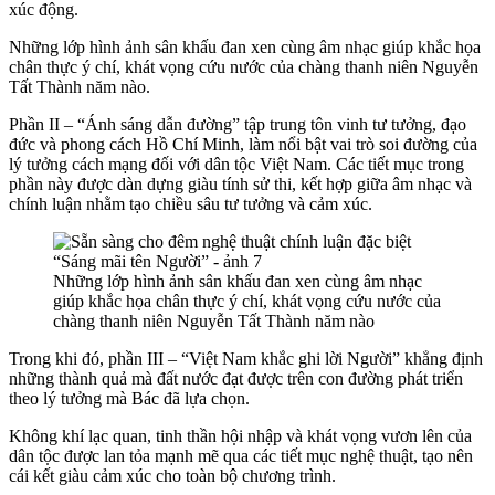
xúc động.
Những lớp hình ảnh sân khấu đan xen cùng âm nhạc giúp khắc họa
chân thực ý chí, khát vọng cứu nước của chàng thanh niên Nguyễn
Tất Thành năm nào.
Phần II – “Ánh sáng dẫn đường” tập trung tôn vinh tư tưởng, đạo
đức và phong cách Hồ Chí Minh, làm nổi bật vai trò soi đường của
lý tưởng cách mạng đối với dân tộc Việt Nam. Các tiết mục trong
phần này được dàn dựng giàu tính sử thi, kết hợp giữa âm nhạc và
chính luận nhằm tạo chiều sâu tư tưởng và cảm xúc.
Những lớp hình ảnh sân khấu đan xen cùng âm nhạc
giúp khắc họa chân thực ý chí, khát vọng cứu nước của
chàng thanh niên Nguyễn Tất Thành năm nào
Trong khi đó, phần III – “Việt Nam khắc ghi lời Người” khẳng định
những thành quả mà đất nước đạt được trên con đường phát triển
theo lý tưởng mà Bác đã lựa chọn.
Không khí lạc quan, tinh thần hội nhập và khát vọng vươn lên của
dân tộc được lan tỏa mạnh mẽ qua các tiết mục nghệ thuật, tạo nên
cái kết giàu cảm xúc cho toàn bộ chương trình.