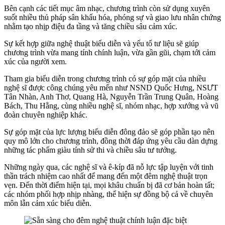
Bên cạnh các tiết mục âm nhạc, chương trình còn sử dụng xuyên
suốt nhiều thủ pháp sân khấu hóa, phóng sự và giao lưu nhân chứng
nhằm tạo nhịp điệu đa tầng và tăng chiều sâu cảm xúc.
Sự kết hợp giữa nghệ thuật biểu diễn và yếu tố tư liệu sẽ giúp
chương trình vừa mang tính chính luận, vừa gần gũi, chạm tới cảm
xúc của người xem.
Tham gia biểu diễn trong chương trình có sự góp mặt của nhiều
nghệ sĩ được công chúng yêu mến như NSND Quốc Hưng, NSƯT
Tân Nhàn, Anh Thơ, Quang Hà, Nguyễn Trần Trung Quân, Hoàng
Bách, Thu Hằng, cùng nhiều nghệ sĩ, nhóm nhạc, hợp xướng và vũ
đoàn chuyên nghiệp khác.
Sự góp mặt của lực lượng biểu diễn đông đảo sẽ góp phần tạo nên
quy mô lớn cho chương trình, đồng thời đáp ứng yêu cầu dàn dựng
những tác phẩm giàu tính sử thi và chiều sâu tư tưởng.
Những ngày qua, các nghệ sĩ và ê-kíp đã nỗ lực tập luyện với tinh
thần trách nhiệm cao nhất để mang đến một đêm nghệ thuật trọn
vẹn. Đến thời điểm hiện tại, mọi khâu chuẩn bị đã cơ bản hoàn tất;
các nhóm phối hợp nhịp nhàng, thể hiện sự đồng bộ cả về chuyên
môn lẫn cảm xúc biểu diễn.