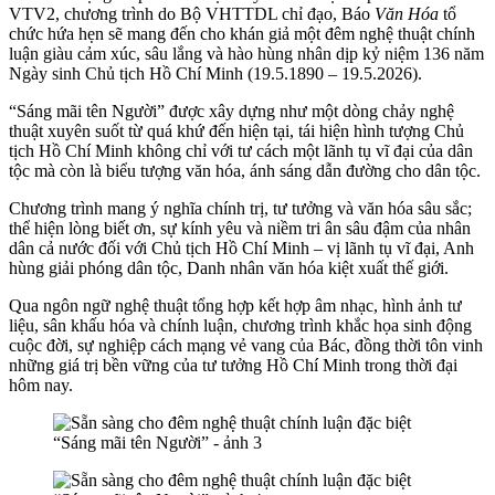
VTV2, chương trình do Bộ VHTTDL chỉ đạo,
Báo
Văn Hóa
tổ
chức hứa hẹn sẽ mang đến cho khán giả một đêm nghệ thuật chính
luận giàu cảm xúc, sâu lắng và hào hùng nhân dịp kỷ niệm 136 năm
Ngày sinh Chủ tịch Hồ Chí Minh (19.5.1890 – 19.5.2026).
“Sáng mãi tên Người” được xây dựng như một dòng chảy nghệ
thuật xuyên suốt từ quá khứ đến hiện tại, tái hiện hình tượng Chủ
tịch Hồ Chí Minh không chỉ với tư cách một lãnh tụ vĩ đại của dân
tộc mà còn là biểu tượng văn hóa, ánh sáng dẫn đường cho dân tộc.
Chương trình mang ý nghĩa chính trị, tư tưởng và văn hóa sâu sắc;
thể hiện lòng biết ơn, sự kính yêu và niềm tri ân sâu đậm của nhân
dân cả nước đối với Chủ tịch Hồ Chí Minh – vị lãnh tụ vĩ đại, Anh
hùng giải phóng dân tộc, Danh nhân văn hóa kiệt xuất thế giới.
Qua ngôn ngữ nghệ thuật tổng hợp kết hợp âm nhạc, hình ảnh tư
liệu, sân khấu hóa và chính luận, chương trình khắc họa sinh động
cuộc đời, sự nghiệp cách mạng vẻ vang của Bác, đồng thời tôn vinh
những giá trị bền vững của tư tưởng Hồ Chí Minh trong thời đại
hôm nay.