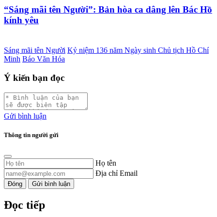
“Sáng mãi tên Người”: Bản hòa ca dâng lên Bác Hồ
kính yêu
Sáng mãi tên Người
Kỷ niệm 136 năm Ngày sinh Chủ tịch Hồ Chí
Minh
Báo Văn Hóa
Ý kiến bạn đọc
Gửi bình luận
Thông tin người gửi
Họ tên
Địa chỉ Email
Đóng
Gửi bình luận
Đọc tiếp