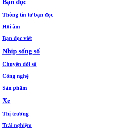
Bạn đọc
Thông tin từ bạn đọc
Hồi âm
Bạn đọc viết
Nhịp sống số
Chuyển đổi số
Công nghệ
Sản phẩm
Xe
Thị trường
Trải nghiệm