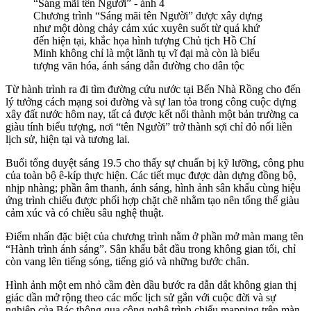
Chương trình “Sáng mãi tên Người” được xây dựng
như một dòng chảy cảm xúc xuyên suốt từ quá khứ
đến hiện tại, khắc họa hình tượng Chủ tịch Hồ Chí
Minh không chỉ là một lãnh tụ vĩ đại mà còn là biểu
tượng văn hóa, ánh sáng dẫn đường cho dân tộc
Từ hành trình ra đi tìm đường cứu nước tại Bến Nhà Rồng cho đến
lý tưởng cách mạng soi đường và sự lan tỏa trong công cuộc dựng
xây đất nước hôm nay, tất cả được kết nối thành một bản trường ca
giàu tính biểu tượng, nơi “tên Người” trở thành sợi chỉ đỏ nối liền
lịch sử, hiện tại và tương lai.
Buổi tổng duyệt sáng 19.5 cho thấy sự chuẩn bị kỹ lưỡng, công phu
của toàn bộ ê-kíp thực hiện. Các tiết mục được dàn dựng đồng bộ,
nhịp nhàng; phần âm thanh, ánh sáng, hình ảnh sân khấu cùng hiệu
ứng trình chiếu được phối hợp chặt chẽ nhằm tạo nên tổng thể giàu
cảm xúc và có chiều sâu nghệ thuật.
Điểm nhấn đặc biệt của chương trình nằm ở phần mở màn mang tên
“Hành trình ánh sáng”. Sân khấu bắt đầu trong không gian tối, chỉ
còn vang lên tiếng sóng, tiếng gió và những bước chân.
Hình ảnh một em nhỏ cầm đèn dầu bước ra dẫn dắt không gian thị
giác dần mở rộng theo các mốc lịch sử gắn với cuộc đời và sự
nghiệp của Bác thông qua công nghệ trình chiếu mapping trên màn