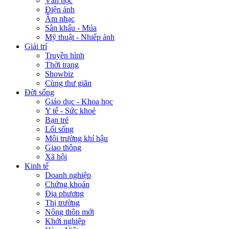
Văn học
Điện ảnh
Âm nhạc
Sân khấu - Múa
Mỹ thuật - Nhiếp ảnh
Giải trí
Truyền hình
Thời trang
Showbiz
Cùng thư giãn
Đời sống
Giáo dục - Khoa học
Y tế - Sức khoẻ
Bạn trẻ
Lối sống
Môi trường khí hậu
Giao thông
Xã hội
Kinh tế
Doanh nghiệp
Chứng khoán
Địa phương
Thị trường
Nông thôn mới
Khởi nghiệp