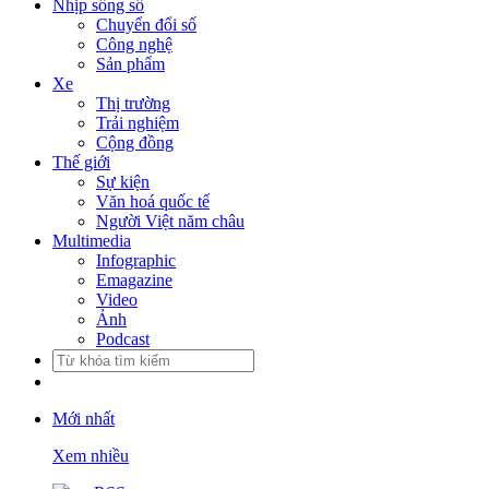
Nhịp sống số
Chuyển đổi số
Công nghệ
Sản phẩm
Xe
Thị trường
Trải nghiệm
Cộng đồng
Thế giới
Sự kiện
Văn hoá quốc tế
Người Việt năm châu
Multimedia
Infographic
Emagazine
Video
Ảnh
Podcast
Mới nhất
Xem nhiều