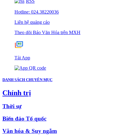
RSS
Hotline: 024.38220036
Liên hệ quảng cáo
Theo dõi Báo Văn Hóa trên MXH
Tải App
DANH SÁCH CHUYÊN MỤC
Chính trị
Thời sự
Biển đảo Tổ quốc
Văn hóa & Suy ngẫm