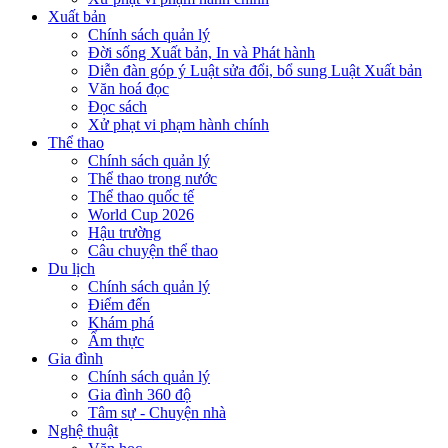
Xuất bản
Chính sách quản lý
Đời sống Xuất bản, In và Phát hành
Diễn đàn góp ý Luật sửa đổi, bổ sung Luật Xuất bản
Văn hoá đọc
Đọc sách
Xử phạt vi phạm hành chính
Thể thao
Chính sách quản lý
Thể thao trong nước
Thể thao quốc tế
World Cup 2026
Hậu trường
Câu chuyện thể thao
Du lịch
Chính sách quản lý
Điểm đến
Khám phá
Ẩm thực
Gia đình
Chính sách quản lý
Gia đình 360 độ
Tâm sự - Chuyện nhà
Nghệ thuật