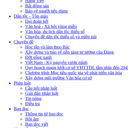
Hàng Việt
Bất động sản
Bảo vệ người tiêu dùng
Dân tộc - Tôn giáo
Đại đoàn kết
Văn hoá - Xã hội vùng miền
Văn hóa, du lịch dân tộc thiểu số
Chuyên đề dân tộc thiểu số và miền núi
Chuyên đề
Học tập và làm theo Bác
Xây dựng và bảo vệ nền tảng tư tưởng của Đảng
Đời sống xanh
Việt Nam - Kỷ nguyên vươn mình
Quy hoạch mạng lưới cơ sở VHTTDL tầm nhìn đến 204
Chương trình Mục tiêu quốc gia về phát triển văn hóa
Xây dựng môi trường Văn hóa cơ sở
Pháp luật
Cầu nối pháp luật
Giải đáp pháp luật
Tin nóng
Điều tra
Bạn đọc
Thông tin từ bạn đọc
Hồi âm
Bạn đọc viết