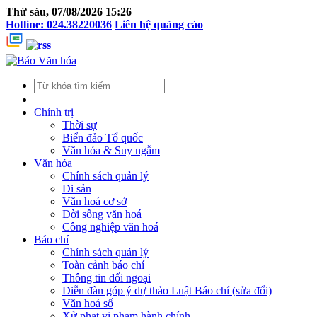
Thứ sáu, 07/08/2026 15:26
Hotline: 024.38220036
Liên hệ quảng cáo
Chính trị
Thời sự
Biển đảo Tổ quốc
Văn hóa & Suy ngẫm
Văn hóa
Chính sách quản lý
Di sản
Văn hoá cơ sở
Đời sống văn hoá
Công nghiệp văn hoá
Báo chí
Chính sách quản lý
Toàn cảnh báo chí
Thông tin đối ngoại
Diễn đàn góp ý dự thảo Luật Báo chí (sửa đổi)
Văn hoá số
Xử phạt vi phạm hành chính