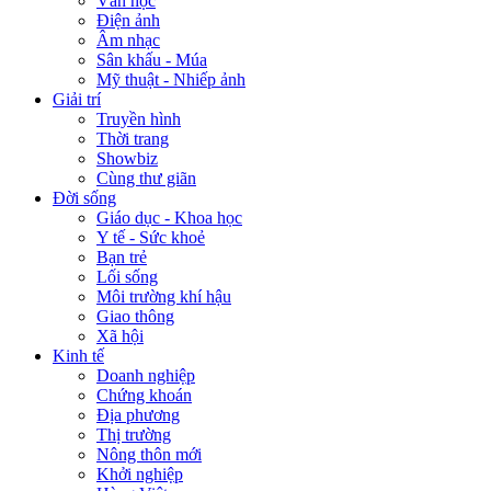
Văn học
Điện ảnh
Âm nhạc
Sân khấu - Múa
Mỹ thuật - Nhiếp ảnh
Giải trí
Truyền hình
Thời trang
Showbiz
Cùng thư giãn
Đời sống
Giáo dục - Khoa học
Y tế - Sức khoẻ
Bạn trẻ
Lối sống
Môi trường khí hậu
Giao thông
Xã hội
Kinh tế
Doanh nghiệp
Chứng khoán
Địa phương
Thị trường
Nông thôn mới
Khởi nghiệp