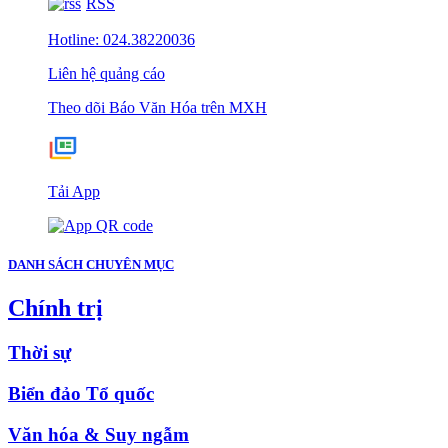
RSS
Hotline: 024.38220036
Liên hệ quảng cáo
Theo dõi Báo Văn Hóa trên MXH
Tải App
DANH SÁCH CHUYÊN MỤC
Chính trị
Thời sự
Biển đảo Tổ quốc
Văn hóa & Suy ngẫm