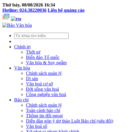
Thứ bảy, 08/08/2026 16:34
Hotline: 024.38220036
Liên hệ quảng cáo
Chính trị
Thời sự
Biển đảo Tổ quốc
Văn hóa & Suy ngẫm
Văn hóa
Chính sách quản lý
Di sản
Văn hoá cơ sở
Đời sống văn hoá
Công nghiệp văn hoá
Báo chí
Chính sách quản lý
Toàn cảnh báo chí
Thông tin đối ngoại
Diễn đàn góp ý dự thảo Luật Báo chí (sửa đổi)
Văn hoá số
Xử phạt vi phạm hành chính