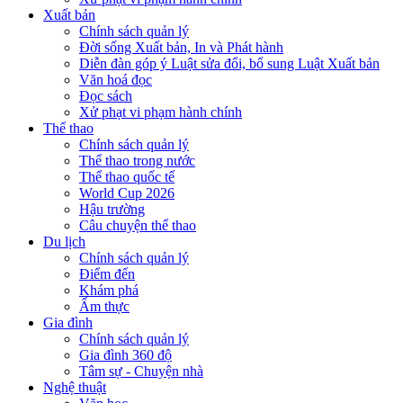
Xuất bản
Chính sách quản lý
Đời sống Xuất bản, In và Phát hành
Diễn đàn góp ý Luật sửa đổi, bổ sung Luật Xuất bản
Văn hoá đọc
Đọc sách
Xử phạt vi phạm hành chính
Thể thao
Chính sách quản lý
Thể thao trong nước
Thể thao quốc tế
World Cup 2026
Hậu trường
Câu chuyện thể thao
Du lịch
Chính sách quản lý
Điểm đến
Khám phá
Ẩm thực
Gia đình
Chính sách quản lý
Gia đình 360 độ
Tâm sự - Chuyện nhà
Nghệ thuật