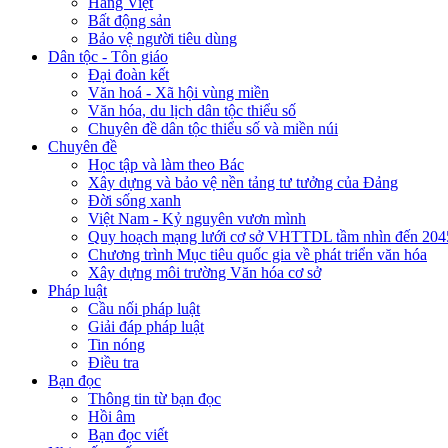
Hàng Việt
Bất động sản
Bảo vệ người tiêu dùng
Dân tộc - Tôn giáo
Đại đoàn kết
Văn hoá - Xã hội vùng miền
Văn hóa, du lịch dân tộc thiểu số
Chuyên đề dân tộc thiểu số và miền núi
Chuyên đề
Học tập và làm theo Bác
Xây dựng và bảo vệ nền tảng tư tưởng của Đảng
Đời sống xanh
Việt Nam - Kỷ nguyên vươn mình
Quy hoạch mạng lưới cơ sở VHTTDL tầm nhìn đến 204
Chương trình Mục tiêu quốc gia về phát triển văn hóa
Xây dựng môi trường Văn hóa cơ sở
Pháp luật
Cầu nối pháp luật
Giải đáp pháp luật
Tin nóng
Điều tra
Bạn đọc
Thông tin từ bạn đọc
Hồi âm
Bạn đọc viết