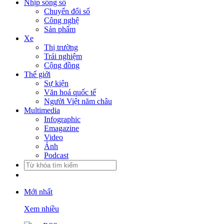
Nhịp sống số
Chuyển đổi số
Công nghệ
Sản phẩm
Xe
Thị trường
Trải nghiệm
Cộng đồng
Thế giới
Sự kiện
Văn hoá quốc tế
Người Việt năm châu
Multimedia
Infographic
Emagazine
Video
Ảnh
Podcast
Mới nhất
Xem nhiều