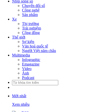
Nhịp sống số
Chuyển đổi số
Công nghệ
Sản phẩm
Xe
Thị trường
Trải nghiệm
Cộng đồng
Thế giới
Sự kiện
Văn hoá quốc tế
Người Việt năm châu
Multimedia
Infographic
Emagazine
Video
Ảnh
Podcast
Mới nhất
Xem nhiều