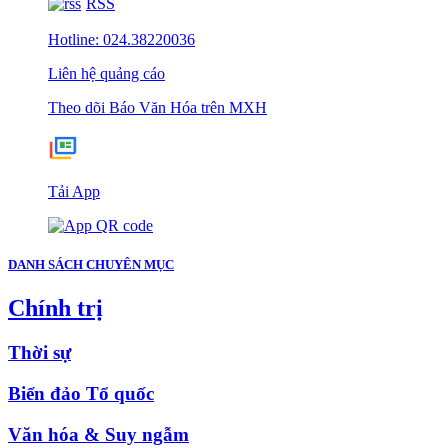
RSS
Hotline: 024.38220036
Liên hệ quảng cáo
Theo dõi Báo Văn Hóa trên MXH
Tải App
DANH SÁCH CHUYÊN MỤC
Chính trị
Thời sự
Biển đảo Tổ quốc
Văn hóa & Suy ngẫm