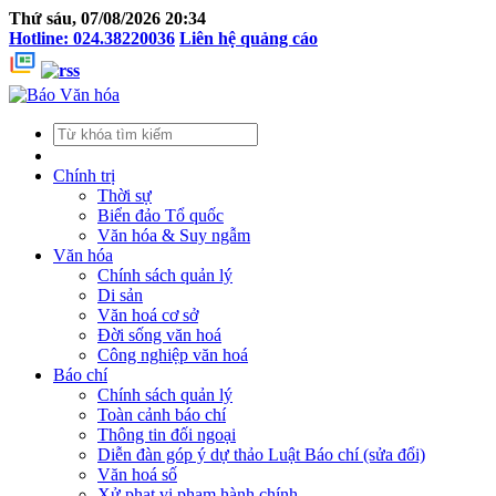
Thứ sáu, 07/08/2026 20:34
Hotline: 024.38220036
Liên hệ quảng cáo
Chính trị
Thời sự
Biển đảo Tổ quốc
Văn hóa & Suy ngẫm
Văn hóa
Chính sách quản lý
Di sản
Văn hoá cơ sở
Đời sống văn hoá
Công nghiệp văn hoá
Báo chí
Chính sách quản lý
Toàn cảnh báo chí
Thông tin đối ngoại
Diễn đàn góp ý dự thảo Luật Báo chí (sửa đổi)
Văn hoá số
Xử phạt vi phạm hành chính