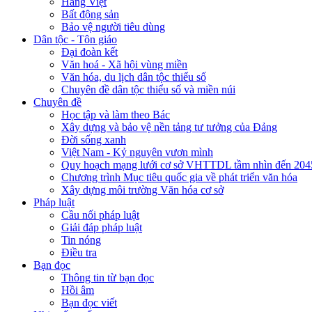
Hàng Việt
Bất động sản
Bảo vệ người tiêu dùng
Dân tộc - Tôn giáo
Đại đoàn kết
Văn hoá - Xã hội vùng miền
Văn hóa, du lịch dân tộc thiểu số
Chuyên đề dân tộc thiểu số và miền núi
Chuyên đề
Học tập và làm theo Bác
Xây dựng và bảo vệ nền tảng tư tưởng của Đảng
Đời sống xanh
Việt Nam - Kỷ nguyên vươn mình
Quy hoạch mạng lưới cơ sở VHTTDL tầm nhìn đến 204
Chương trình Mục tiêu quốc gia về phát triển văn hóa
Xây dựng môi trường Văn hóa cơ sở
Pháp luật
Cầu nối pháp luật
Giải đáp pháp luật
Tin nóng
Điều tra
Bạn đọc
Thông tin từ bạn đọc
Hồi âm
Bạn đọc viết