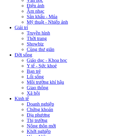
Văn học
Điện ảnh
Âm nhạc
Sân khấu - Múa
Mỹ thuật - Nhiếp ảnh
Giải trí
Truyền hình
Thời trang
Showbiz
Cùng thư giãn
Đời sống
Giáo dục - Khoa học
Y tế - Sức khoẻ
Bạn trẻ
Lối sống
Môi trường khí hậu
Giao thông
Xã hội
Kinh tế
Doanh nghiệp
Chứng khoán
Địa phương
Thị trường
Nông thôn mới
Khởi nghiệp