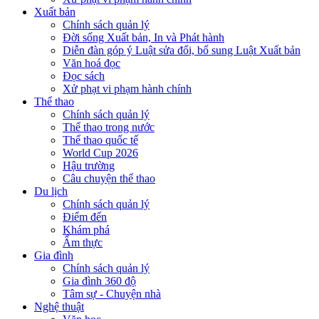
Xuất bản
Chính sách quản lý
Đời sống Xuất bản, In và Phát hành
Diễn đàn góp ý Luật sửa đổi, bổ sung Luật Xuất bản
Văn hoá đọc
Đọc sách
Xử phạt vi phạm hành chính
Thể thao
Chính sách quản lý
Thể thao trong nước
Thể thao quốc tế
World Cup 2026
Hậu trường
Câu chuyện thể thao
Du lịch
Chính sách quản lý
Điểm đến
Khám phá
Ẩm thực
Gia đình
Chính sách quản lý
Gia đình 360 độ
Tâm sự - Chuyện nhà
Nghệ thuật