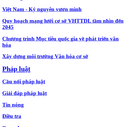
Việt Nam - Kỷ nguyên vươn mình
Quy hoạch mạng lưới cơ sở VHTTDL tầm nhìn đến
2045
Chương trình Mục tiêu quốc gia về phát triển văn
hóa
Xây dựng môi trường Văn hóa cơ sở
Pháp luật
Cầu nối pháp luật
Giải đáp pháp luật
Tin nóng
Điều tra