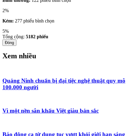
Bình thường:
122 phiếu bình chọn
2%
Kém:
277 phiếu bình chọn
5%
Tổng cộng:
5182
phiếu
Đóng
Xem nhiều
Quảng Ninh chuẩn bị đại tiệc nghệ thuật quy mô
100.000 người
Vì một nền sân khấu Việt giàu bản sắc
Báo động ca từ dung tục vượt khỏi giới hạn sáng