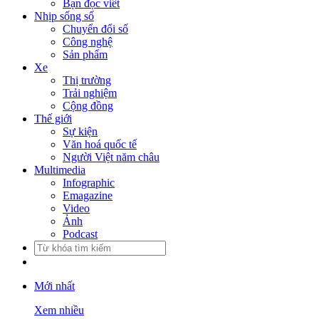
Bạn đọc viết
Nhịp sống số
Chuyển đổi số
Công nghệ
Sản phẩm
Xe
Thị trường
Trải nghiệm
Cộng đồng
Thế giới
Sự kiện
Văn hoá quốc tế
Người Việt năm châu
Multimedia
Infographic
Emagazine
Video
Ảnh
Podcast
Mới nhất
Xem nhiều