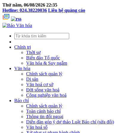
Thứ năm, 06/08/2026 22:35
Hotline: 024.38220036
Liên hệ quảng cáo
Chính trị
Thời sự
Biển đảo Tổ quốc
Văn hóa & Suy ngẫm
Văn hóa
Chính sách quản lý
Di sản
Văn hoá cơ sở
Đời sống văn hoá
Công nghiệp văn hoá
Báo chí
Chính sách quản lý
Toàn cảnh báo chí
Thông tin đối ngoại
Diễn đàn góp ý dự thảo Luật Báo chí (sửa đổi)
Văn hoá số
Xử phạt vi phạm hành chính