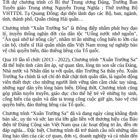
Tới dự chương trình có Bí thư Trung ương Đảng, Trưởng Ban
Tuyên giáo Trung ương Nguyễn Trọng Nghĩa ; Thứ trưởng Bộ
VHTTDL Tạ Quang Đông; đại diện lãnh đạo các Bộ, ban, ngành,
tỉnh, thành phố, Quân chủng Hải quân…
Chương trình “Xuân Trường Sa” là thông điệp nhằm phát huy đạo
lý, truyền thống nghìn đời của dân tộc “Uống nước nhớ nguồn",
"Ăn quả nhớ kẻ trồng cây", nhằm tri ân những cống hiến to lớn của
cán bộ, chiến sĩ Hải quân nhân dân Việt Nam trong sự nghiệp bảo
vệ chủ quyền biển, đảo thiêng liêng của Tổ quốc.
Qua 10 lần tổ chức (2013 - 2022), Chương trình “Xuân Trường Sa”
đã thể hiện tình cảm ấm áp, sự quan tâm, lòng tin son sắt của Đảng,
Nhà nước và Nhân dân ta với quân, dân Trường Sa thân yêu. Xuân
Trường Sa chính là sợi chỉ đỏ thắt chặt tình quân dân, là nguồn động
viên thiết thực cho những người lính vững tâm cầm chắc tay súng,
những ngư dân yên lòng bám biển. Đồng thời, Chương trình cũng
góp phần tuyên truyền, giáo dục cho thế hệ trẻ về những hy sinh,
cống hiến của quân và dân ta trong công cuộc giữ gìn, bảo vệ chủ
quyền biển, đảo thiêng liêng của Tổ quốc.
Chương trình “Xuân Trường Sa” đã và đang ngày càng khẳng định
bản sắc, uy tín và sức lan tỏa lớn gắn liền với thương hiệu của Báo
điện tử Đảng Cộng sản Việt Nam qua các hoạt động tri ân, đền ơn
đáp nghĩa... Đặc biệt, Chương trình đã trở thành cầu nối những tấm
lòng hảo tâm của các cơ quan, đơn vị, doanh nghiệp và cá nhân đến