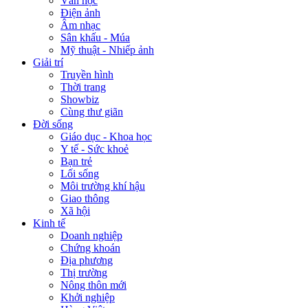
Văn học
Điện ảnh
Âm nhạc
Sân khấu - Múa
Mỹ thuật - Nhiếp ảnh
Giải trí
Truyền hình
Thời trang
Showbiz
Cùng thư giãn
Đời sống
Giáo dục - Khoa học
Y tế - Sức khoẻ
Bạn trẻ
Lối sống
Môi trường khí hậu
Giao thông
Xã hội
Kinh tế
Doanh nghiệp
Chứng khoán
Địa phương
Thị trường
Nông thôn mới
Khởi nghiệp