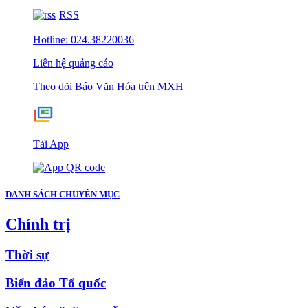
RSS
Hotline: 024.38220036
Liên hệ quảng cáo
Theo dõi Báo Văn Hóa trên MXH
Tải App
DANH SÁCH CHUYÊN MỤC
Chính trị
Thời sự
Biển đảo Tổ quốc