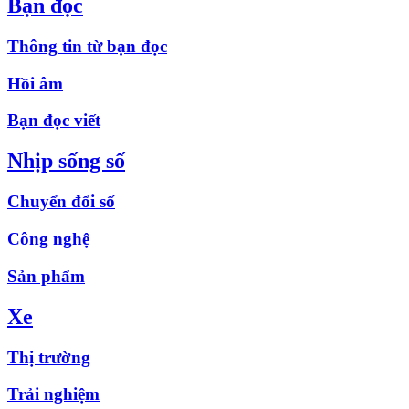
Bạn đọc
Thông tin từ bạn đọc
Hồi âm
Bạn đọc viết
Nhịp sống số
Chuyển đổi số
Công nghệ
Sản phẩm
Xe
Thị trường
Trải nghiệm