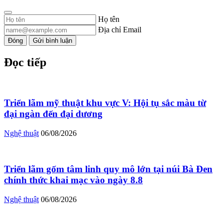
Họ tên
Địa chỉ Email
Đóng
Gửi bình luận
Đọc tiếp
Triển lãm mỹ thuật khu vực V: Hội tụ sắc màu từ
đại ngàn đến đại dương
Nghệ thuật
06/08/2026
Triển lãm gốm tâm linh quy mô lớn tại núi Bà Đen
chính thức khai mạc vào ngày 8.8
Nghệ thuật
06/08/2026