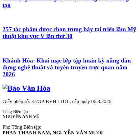
tạo
257 tác phẩm được chọn trưng bày tại triển lãm Mỹ
thuật khu vực V lần thứ 30
Khánh Hòa: Khai mạc lớp tập huấn kỹ năng dàn
dựng nghệ thuật và tuyên truyền trực quan năm
2026
Giấy phép số: 37/GP-BVHTTDL, cấp ngày 06.3.2026
Tổng Biên tập:
NGUYỄN ANH VŨ
Phó Tổng Biên tập:
PHAN THANH NAM, NGUYỄN VĂN MƯỜI