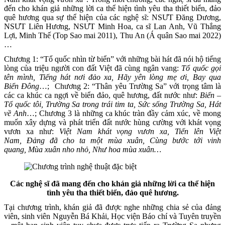
đến cho khán giả những lời ca thể hiện tình yêu tha thiết biển, đảo
quê hương qua sự thể hiện của các nghệ sĩ: NSƯT Đăng Dương,
NSƯT Liên Hương, NSƯT Minh Hoa, ca sĩ Lan Anh, Vũ Thắng
Lợi, Minh Thế (Top Sao mai 2011), Thu An (Á quân Sao mai 2022)
…
Chương 1: “Tổ quốc nhìn từ biển” với những bài hát đã nói hộ tiếng
lòng của triệu người con đất Việt đã cùng ngân vang:
Tổ quốc gọi
tên mình, Tiếng hát nơi đảo xa, Hãy yên lòng mẹ ơi, Bay qua
Biển Đông
…; Chương 2: “Thân yêu Trường Sa” với trọng tâm là
các ca khúc ca ngợi về biển đảo, quê hương, đất nước như:
Biển –
Tổ quốc tôi, Trường Sa trong trái tim ta, Sức sống Trường Sa, Hát
về Anh
…; Chương 3 là những ca khúc tràn đầy cảm xúc, về mong
muốn xây dựng và phát triển đất nước hùng cường với khát vọng
vươn xa như:
Việt Nam khát vọng vươn xa, Tiến lên Việt
Nam, Đảng đã cho ta một mùa xuân, Cùng bước tới vinh
quang, Mùa xuân nho nhỏ, Như hoa mùa xuân…
Các nghệ sĩ đã mang đến cho khán giả những lời ca thể hiện
tình yêu tha thiết biển, đảo quê hương.
Tại chương trình, khán giả đã được nghe những chia sẻ của đảng
viên, sinh viên Nguyễn Bá Khải, Học viện Báo chí và Tuyên truyền