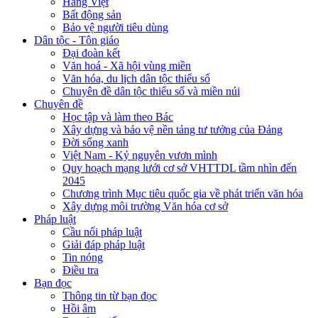
Hàng Việt
Bất động sản
Bảo vệ người tiêu dùng
Dân tộc - Tôn giáo
Đại đoàn kết
Văn hoá - Xã hội vùng miền
Văn hóa, du lịch dân tộc thiểu số
Chuyên đề dân tộc thiểu số và miền núi
Chuyên đề
Học tập và làm theo Bác
Xây dựng và bảo vệ nền tảng tư tưởng của Đảng
Đời sống xanh
Việt Nam - Kỷ nguyên vươn mình
Quy hoạch mạng lưới cơ sở VHTTDL tầm nhìn đến
2045
Chương trình Mục tiêu quốc gia về phát triển văn hóa
Xây dựng môi trường Văn hóa cơ sở
Pháp luật
Cầu nối pháp luật
Giải đáp pháp luật
Tin nóng
Điều tra
Bạn đọc
Thông tin từ bạn đọc
Hồi âm