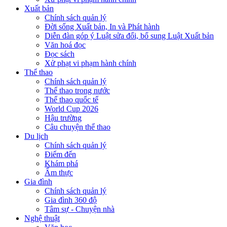
Xuất bản
Chính sách quản lý
Đời sống Xuất bản, In và Phát hành
Diễn đàn góp ý Luật sửa đổi, bổ sung Luật Xuất bản
Văn hoá đọc
Đọc sách
Xử phạt vi phạm hành chính
Thể thao
Chính sách quản lý
Thể thao trong nước
Thể thao quốc tế
World Cup 2026
Hậu trường
Câu chuyện thể thao
Du lịch
Chính sách quản lý
Điểm đến
Khám phá
Ẩm thực
Gia đình
Chính sách quản lý
Gia đình 360 độ
Tâm sự - Chuyện nhà
Nghệ thuật