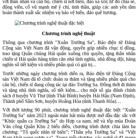
với thân nhân và cán bộ, chiến sĩ nơi biển, đảo xa xôi; từ đó chia sẻ,
động viên, cổ vũ mạnh mẽ ý chí, tinh thần, giúp các anh yên tâm
hoàn thành xuất sắc nhiệm vụ bảo vệ biển, đảo quê hương.
Chương trình nghệ thuật
Thông qua chương trình "Xuân Trường Sa", Báo điện tử Đảng
Cộng sản Việt Nam đã vận động, quyên góp nhiều chục tỉ đồng,
trao tặng Quân chủng Hải quân xuồng chủ quyền, tặng thân nhân
chiến sĩ Hải quân hàng trăm căn nhà tình nghĩa, nhà đồng đội, hàng
nghìn sổ tiết kiệm và nhiều phần quà có giá trị...
Trước những ngày chương trình diễn ra, Báo điện tử Đảng Cộng
sản Việt Nam đã tổ chức đoàn ra thăm và tặng nhiều phần quà cho
cán bộ, chiến sĩ đang công tác tại đảo Trường Sa. Đồng thời đi thăm
và tặng nhà tình nghĩa, sổ tiết kiệm... cho một số gia điình chính
sách ở huyện Vũ Thư (tỉnh Thái Bình) huyện Hải Hậu (Nam Định),
Thành phố Sầm Sơn, huyện Hoằng Hóa (tỉnh Thanh Hóa)…
Với thời lượng 90 phút, chương trình nghệ thuật đặc biệt “Xuân
Trường Sa" năm 2023 ngoài màn hát múa được mở đầu đặc sắc với
“Khúc quân ca Trường Sa” do Hợp ca nam, nữ và tốp múa Đoàn
Văn công Quân Khu 2 biểu diễn, chương trình được chia làm ba
chương: “Tổ quốc nhìn từ biển”; “Thân yêu Trường Sa” và “Việt
Nam khát vọng vươn xa”. Trong mỗi chương, các nghệ sĩ đã mang