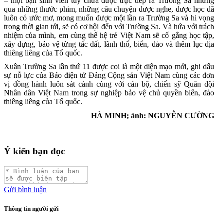
– một bạn sinh viên tuy chưa được trực tiếp ra Trường Sa nhưng
qua những thước phim, những câu chuyện được nghe, được học đã
luôn có ước mơ, mong muốn được một lần ra Trường Sa và hi vọng
trong thời gian tới, sẽ có cơ hội đến với Trường Sa. Và hứa với trách
nhiệm của mình, em cùng thế hệ trẻ Việt Nam sẽ cố gắng học tập,
xây dựng, bảo vệ từng tấc đất, lãnh thổ, biển, đảo và thêm lục địa
thiêng liêng của Tổ quốc.
Xuân Trường Sa lần thứ 11 được coi là một diện mạo mới, ghi dấu
sự nỗ lực của Báo điện tử Đảng Cộng sản Việt Nam cùng các đơn
vị đồng hành luôn sát cánh cùng với cán bộ, chiến sỹ Quân đội
Nhân dân Việt Nam trong sự nghiệp bảo vệ chủ quyền biển, đảo
thiêng liêng của Tổ quốc.
HÀ MINH; ảnh: NGUYỄN CƯỜNG
Ý kiến bạn đọc
Gửi bình luận
Thông tin người gửi