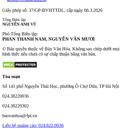
Giấy phép số: 37/GP-BVHTTDL, cấp ngày 06.3.2026
Tổng Biên tập:
NGUYỄN ANH VŨ
Phó Tổng Biên tập:
PHAN THANH NAM, NGUYỄN VĂN MƯỜI
© Bản quyền thuộc về Báo Văn Hóa. Không sao chép dưới mọi
hình thức nếu chưa có sự chấp thuận bằng văn bản.
Tòa soạn
Số 141 phố Nguyễn Thái Học, phường Ô Chợ Dừa, TP Hà Nội
024.38220036
024.38229302
baovanhoa@fpt.vn
Liên hệ quảng cáo: 024.822.0036