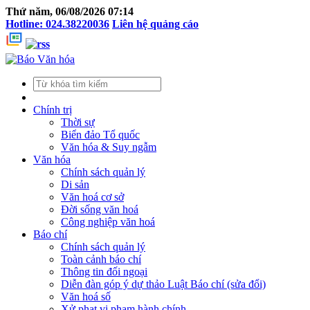
Thứ năm, 06/08/2026 07:14
Hotline: 024.38220036
Liên hệ quảng cáo
Chính trị
Thời sự
Biển đảo Tổ quốc
Văn hóa & Suy ngẫm
Văn hóa
Chính sách quản lý
Di sản
Văn hoá cơ sở
Đời sống văn hoá
Công nghiệp văn hoá
Báo chí
Chính sách quản lý
Toàn cảnh báo chí
Thông tin đối ngoại
Diễn đàn góp ý dự thảo Luật Báo chí (sửa đổi)
Văn hoá số
Xử phạt vi phạm hành chính