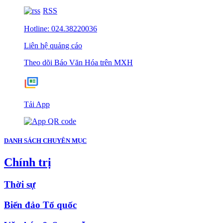
RSS
Hotline: 024.38220036
Liên hệ quảng cáo
Theo dõi Báo Văn Hóa trên MXH
Tải App
DANH SÁCH CHUYÊN MỤC
Chính trị
Thời sự
Biển đảo Tổ quốc