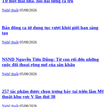
Từ một mái nhà, nối dài tiếng ca trù
Nghệ thuật
05/08/2026
Báo động ca từ dung tục vượt khỏi giới hạn sáng
tạo
Nghệ thuật
05/08/2026
NSND Nguyễn Tiến Dũng: Từ con rối đến những
cuộc đối thoại rộng mở của sân khấu
Nghệ thuật
05/08/2026
257 tác phẩm được chọn trưng bày tại triển lãm Mỹ
thuật khu vực V lần thứ 30
Nghệ thuật
05/08/2026