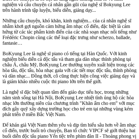
nghiệm và câu chuyện cá nhân gần gũi của nghệ sĩ Bokyung Lee
trên hành trình tập luyện, biểu diễn, giảng dạy...
Những câu chuyện, khó khăn, kinh nghiệm... của cá nhân nghệ sĩ
nhằm khơi gợi nguồn cảm hứng âm nhạc cổ điển, đặc biệt là cảm
hứng từ các tác phẩm kinh điển của các nhà soạn nhạc nổi tiếng như
Frédéric Chopin cùng các thể loại đặc trưng như scherzo, ballade,
fantasie…
BoKyung Lee là nghệ sĩ piano có tiếng tại Hàn Quốc. Với kinh
nghiệm biểu diễn cả độc tấu và tham gia dàn nhạc thính phòng tại
châu Á, châu Mỹ, BoKyung Lee thường xuyên xuất hiện trong các
hòa tấu, độc tấu, hòa nhạc gala với các tiết mục độc tấu, thính phòng
và dàn nhạc... Đồng thời, cô cũng thực hiện công việc giảng dạy và
là giám khảo nhiều cuộc thi piano lớn trên thế giới.
Là nghệ sĩ đặc biệt quan tâm đến giáo dục tiểu học, trong những
năm sinh sống tại Hà Nội, BoKyung Lee nhiệt tình ủng hộ các hòa
nhạc lớn thường niên của chương trình "Khăn ấm cho em” với mục
đích gây quỹ xây dựng trường học cho trẻ em tại những vùng kém
phát triển ở miền Bắc Việt Nam.
Để khán giả Việt Nam thêm yêu và dịp tìm hiểu sâu hơn về âm nhạc
cổ điển, trước buổi trò chuyện, Ban tổ chức VIPCF sẽ giới thiệu hai
buổi diễn độc tấu piano Yến tiệc trên phím đàn II - Thoảng phong vị