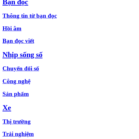
Bạn đọc
Thông tin từ bạn đọc
Hồi âm
Bạn đọc viết
Nhịp sống số
Chuyển đổi số
Công nghệ
Sản phẩm
Xe
Thị trường
Trải nghiệm