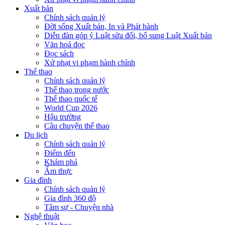
Xuất bản
Chính sách quản lý
Đời sống Xuất bản, In và Phát hành
Diễn đàn góp ý Luật sửa đổi, bổ sung Luật Xuất bản
Văn hoá đọc
Đọc sách
Xử phạt vi phạm hành chính
Thể thao
Chính sách quản lý
Thể thao trong nước
Thể thao quốc tế
World Cup 2026
Hậu trường
Câu chuyện thể thao
Du lịch
Chính sách quản lý
Điểm đến
Khám phá
Ẩm thực
Gia đình
Chính sách quản lý
Gia đình 360 độ
Tâm sự - Chuyện nhà
Nghệ thuật