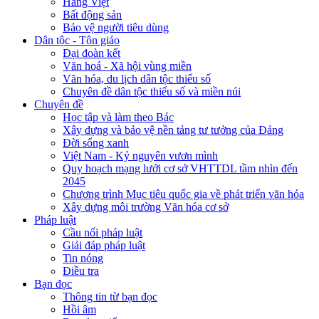
Hàng Việt
Bất động sản
Bảo vệ người tiêu dùng
Dân tộc - Tôn giáo
Đại đoàn kết
Văn hoá - Xã hội vùng miền
Văn hóa, du lịch dân tộc thiểu số
Chuyên đề dân tộc thiểu số và miền núi
Chuyên đề
Học tập và làm theo Bác
Xây dựng và bảo vệ nền tảng tư tưởng của Đảng
Đời sống xanh
Việt Nam - Kỷ nguyên vươn mình
Quy hoạch mạng lưới cơ sở VHTTDL tầm nhìn đến
2045
Chương trình Mục tiêu quốc gia về phát triển văn hóa
Xây dựng môi trường Văn hóa cơ sở
Pháp luật
Cầu nối pháp luật
Giải đáp pháp luật
Tin nóng
Điều tra
Bạn đọc
Thông tin từ bạn đọc
Hồi âm