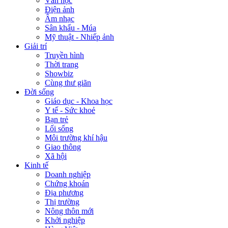
Văn học
Điện ảnh
Âm nhạc
Sân khấu - Múa
Mỹ thuật - Nhiếp ảnh
Giải trí
Truyền hình
Thời trang
Showbiz
Cùng thư giãn
Đời sống
Giáo dục - Khoa học
Y tế - Sức khoẻ
Bạn trẻ
Lối sống
Môi trường khí hậu
Giao thông
Xã hội
Kinh tế
Doanh nghiệp
Chứng khoán
Địa phương
Thị trường
Nông thôn mới
Khởi nghiệp