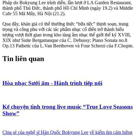
Pháp do Bokyung Lee trình diễn, lần lượt ở LA Garden Restaurant,
thành phố Thủ Đức, thành phố Hồ Chí Minh (ngày 19.2) và Middle
Cafe 55 Mã Mây, Hà Nội (21.2).
Qua đây, khán giả có thể thưởng thức “bữa tiệc” thịnh soạn, trang
trọng và công phu với các tác phẩm nhạc cổ điển trở thành biểu
tượng vượt thời gian trong kho tàng âm nhạc thế giới thế kỷ XVIII,
XIX như Suite Bergamasque của C. Debussy; Piano Sonata no.8
Op.13 Pathetic của L.Van Beethoven và Four Scherzi của F.Chopin.
Tin liên quan
Hòa nhạc Sưởi ấm - Hành trình tiếp nối
Kể chuyện tình trong live music “True Love Seasons
Show”
Chia sẻ của nghệ sĩ Hàn Quốc Bokyung Lee
về kiếm tìm cảm hứng