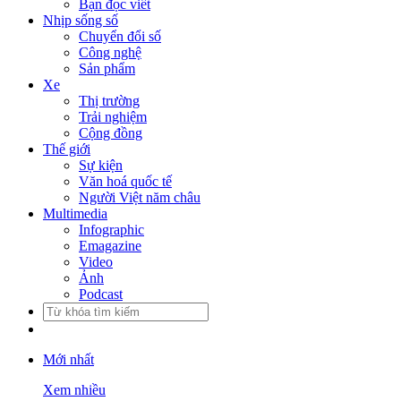
Bạn đọc viết
Nhịp sống số
Chuyển đổi số
Công nghệ
Sản phẩm
Xe
Thị trường
Trải nghiệm
Cộng đồng
Thế giới
Sự kiện
Văn hoá quốc tế
Người Việt năm châu
Multimedia
Infographic
Emagazine
Video
Ảnh
Podcast
Mới nhất
Xem nhiều