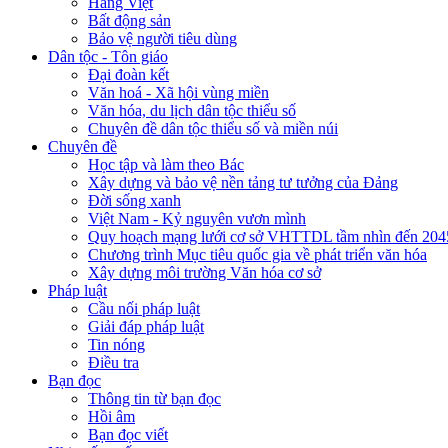
Hàng Việt
Bất động sản
Bảo vệ người tiêu dùng
Dân tộc - Tôn giáo
Đại đoàn kết
Văn hoá - Xã hội vùng miền
Văn hóa, du lịch dân tộc thiểu số
Chuyên đề dân tộc thiểu số và miền núi
Chuyên đề
Học tập và làm theo Bác
Xây dựng và bảo vệ nền tảng tư tưởng của Đảng
Đời sống xanh
Việt Nam - Kỷ nguyên vươn mình
Quy hoạch mạng lưới cơ sở VHTTDL tầm nhìn đến 204
Chương trình Mục tiêu quốc gia về phát triển văn hóa
Xây dựng môi trường Văn hóa cơ sở
Pháp luật
Cầu nối pháp luật
Giải đáp pháp luật
Tin nóng
Điều tra
Bạn đọc
Thông tin từ bạn đọc
Hồi âm
Bạn đọc viết