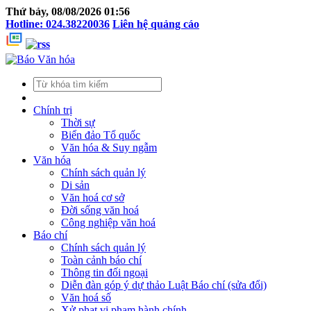
Thứ bảy, 08/08/2026 01:56
Hotline: 024.38220036
Liên hệ quảng cáo
Chính trị
Thời sự
Biển đảo Tổ quốc
Văn hóa & Suy ngẫm
Văn hóa
Chính sách quản lý
Di sản
Văn hoá cơ sở
Đời sống văn hoá
Công nghiệp văn hoá
Báo chí
Chính sách quản lý
Toàn cảnh báo chí
Thông tin đối ngoại
Diễn đàn góp ý dự thảo Luật Báo chí (sửa đổi)
Văn hoá số
Xử phạt vi phạm hành chính