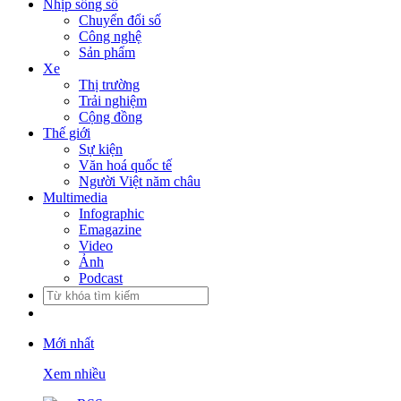
Nhịp sống số
Chuyển đổi số
Công nghệ
Sản phẩm
Xe
Thị trường
Trải nghiệm
Cộng đồng
Thế giới
Sự kiện
Văn hoá quốc tế
Người Việt năm châu
Multimedia
Infographic
Emagazine
Video
Ảnh
Podcast
Mới nhất
Xem nhiều