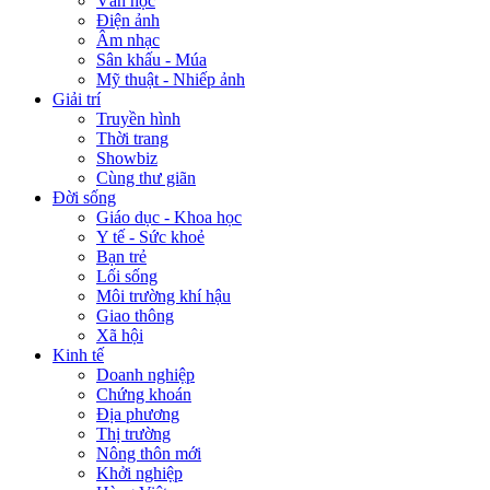
Văn học
Điện ảnh
Âm nhạc
Sân khấu - Múa
Mỹ thuật - Nhiếp ảnh
Giải trí
Truyền hình
Thời trang
Showbiz
Cùng thư giãn
Đời sống
Giáo dục - Khoa học
Y tế - Sức khoẻ
Bạn trẻ
Lối sống
Môi trường khí hậu
Giao thông
Xã hội
Kinh tế
Doanh nghiệp
Chứng khoán
Địa phương
Thị trường
Nông thôn mới
Khởi nghiệp