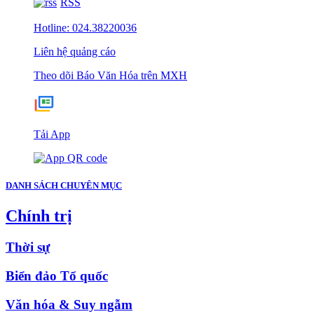
RSS
Hotline: 024.38220036
Liên hệ quảng cáo
Theo dõi Báo Văn Hóa trên MXH
Tải App
DANH SÁCH CHUYÊN MỤC
Chính trị
Thời sự
Biển đảo Tổ quốc
Văn hóa & Suy ngẫm