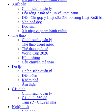
Xuất bản
Chính sách quản lý
Đời sống Xuất bản, In và Phát hành
Diễn đàn góp ý Luật sửa đổi, bổ sung Luật Xuất bản
Văn hoá đọc
Đọc sách
Xử phạt vi phạm hành chính
Thể thao
Chính sách quản lý
Thể thao trong nước
Thể thao quốc tế
World Cup 2026
Hậu trường
Câu chuyện thể thao
Du lịch
Chính sách quản lý
Điểm đến
Khám phá
Ẩm thực
Gia đình
Chính sách quản lý
Gia đình 360 độ
Tâm sự - Chuyện nhà
Nghệ thuật