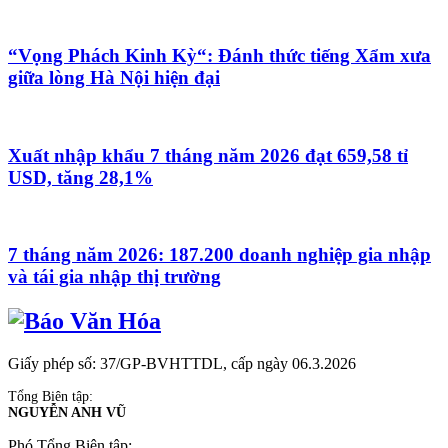
“Vọng Phách Kinh Kỳ“: Đánh thức tiếng Xẩm xưa
giữa lòng Hà Nội hiện đại
Xuất nhập khẩu 7 tháng năm 2026 đạt 659,58 tỉ
USD, tăng 28,1%
7 tháng năm 2026: 187.200 doanh nghiệp gia nhập
và tái gia nhập thị trường
Giấy phép số: 37/GP-BVHTTDL, cấp ngày 06.3.2026
Tổng Biên tập:
NGUYỄN ANH VŨ
Phó Tổng Biên tập: