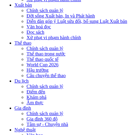
Xuất bản
Chính sách quản lý
Đời sống Xuất bản, In và Phát hành
Diễn đàn góp ý Luật sửa đổi, bổ sung Luật Xuất bản
Văn hoá đọc
Đọc sách
Xử phạt vi phạm hành chính
Thể thao
Chính sách quản lý
Thể thao trong nước
Thể thao quốc tế
World Cup 2026
Hậu trường
Câu chuyện thể thao
Du lịch
Chính sách quản lý
Điểm đến
Khám phá
Ẩm thực
Gia đình
Chính sách quản lý
Gia đình 360 độ
Tâm sự - Chuyện nhà
Nghệ thuật