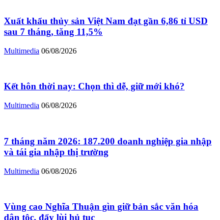
Xuất khẩu thủy sản Việt Nam đạt gần 6,86 tỉ USD
sau 7 tháng, tăng 11,5%
Multimedia
06/08/2026
Kết hôn thời nay: Chọn thì dễ, giữ mới khó?
Multimedia
06/08/2026
7 tháng năm 2026: 187.200 doanh nghiệp gia nhập
và tái gia nhập thị trường
Multimedia
06/08/2026
Vùng cao Nghĩa Thuận gìn giữ bản sắc văn hóa
dân tộc, đẩy lùi hủ tục