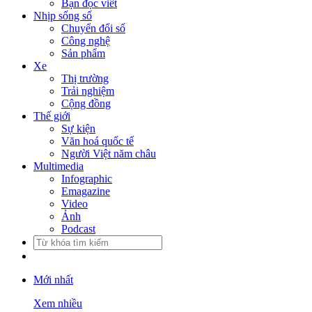
Bạn đọc viết
Nhịp sống số
Chuyển đổi số
Công nghệ
Sản phẩm
Xe
Thị trường
Trải nghiệm
Cộng đồng
Thế giới
Sự kiện
Văn hoá quốc tế
Người Việt năm châu
Multimedia
Infographic
Emagazine
Video
Ảnh
Podcast
Mới nhất
Xem nhiều