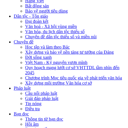
Hàng Việt
Bất động sản
Bảo vệ người tiêu dùng
Dân tộc - Tôn giáo
Đại đoàn kết
Văn hoá - Xã hội vùng miền
Văn hóa, du lịch dân tộc thiểu số
Chuyên đề dân tộc thiểu số và miền núi
Chuyên đề
Học tập và làm theo Bác
Xây dựng và bảo vệ nền tảng tư tưởng của Đảng
Đời sống xanh
Việt Nam - Kỷ nguyên vươn mình
Quy hoạch mạng lưới cơ sở VHTTDL tầm nhìn đến
2045
Chương trình Mục tiêu quốc gia về phát triển văn hóa
Xây dựng môi trường Văn hóa cơ sở
Pháp luật
Cầu nối pháp luật
Giải đáp pháp luật
Tin nóng
Điều tra
Bạn đọc
Thông tin từ bạn đọc
Hồi âm