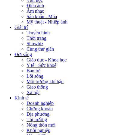
Văn học
Điện ảnh
Âm nhạc
Sân khấu - Múa
Mỹ thuật - Nhiếp ảnh
Giải trí
Truyền hình
Thời trang
Showbiz
Cùng thư giãn
Đời sống
Giáo dục - Khoa học
Y tế - Sức khoẻ
Bạn trẻ
Lối sống
Môi trường khí hậu
Giao thông
Xã hội
Kinh tế
Doanh nghiệp
Chứng khoán
Địa phương
Thị trường
Nông thôn mới
Khởi nghiệp