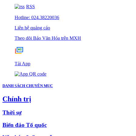
RSS
Hotline: 024.38220036
Liên hệ quảng cáo
Theo dõi Báo Văn Hóa trên MXH
Tải App
DANH SÁCH CHUYÊN MỤC
Chính trị
Thời sự
Biển đảo Tổ quốc