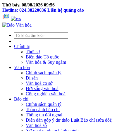
Thứ bảy, 08/08/2026 09:56
Hotline: 024.38220036
Liên hệ quảng cáo
Chính trị
Thời sự
Biển đảo Tổ quốc
Văn hóa & Suy ngẫm
Văn hóa
Chính sách quản lý
Di sản
Văn hoá cơ sở
Đời sống văn hoá
Công nghiệp văn hoá
Báo chí
Chính sách quản lý
Toàn cảnh báo chí
Thông tin đối ngoại
Diễn đàn góp ý dự thảo Luật Báo chí (sửa đổi)
Văn hoá số
Xử phạt vi phạm hành chính