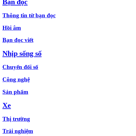
Bạn đọc
Thông tin từ bạn đọc
Hồi âm
Bạn đọc viết
Nhịp sống số
Chuyển đổi số
Công nghệ
Sản phẩm
Xe
Thị trường
Trải nghiệm