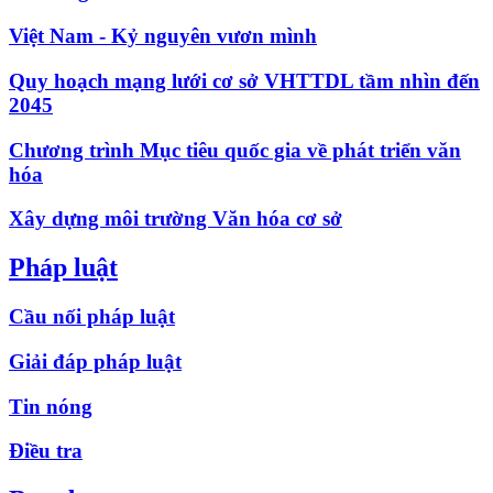
Việt Nam - Kỷ nguyên vươn mình
Quy hoạch mạng lưới cơ sở VHTTDL tầm nhìn đến
2045
Chương trình Mục tiêu quốc gia về phát triển văn
hóa
Xây dựng môi trường Văn hóa cơ sở
Pháp luật
Cầu nối pháp luật
Giải đáp pháp luật
Tin nóng
Điều tra