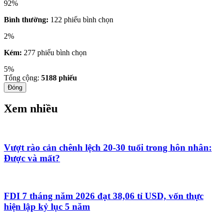
92%
Bình thường:
122 phiếu bình chọn
2%
Kém:
277 phiếu bình chọn
5%
Tổng cộng:
5188
phiếu
Đóng
Xem nhiều
Vượt rào cản chênh lệch 20-30 tuổi trong hôn nhân:
Được và mất?
FDI 7 tháng năm 2026 đạt 38,06 tỉ USD, vốn thực
hiện lập kỷ lục 5 năm