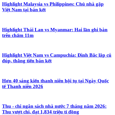
Highlight Malaysia vs Philippines: Chủ nhà gặp
Việt Nam tại bán kết
Highlight Thái Lan vs Myanmar: Hai lần ghi bàn
trên chấm 11m
Highlight Việt Nam vs Campuchia: Đình Bắc lập cú
đúp, thẳng tiến bán kết
Hơn 40 sáng kiến thanh niên hội tụ tại Ngày Quốc
tế Thanh niên 2026
Thu - chi ngân sách nhà nước 7 tháng năm 2026:
Thu vượt chi, đạt 1,834 triệu tỉ đồng