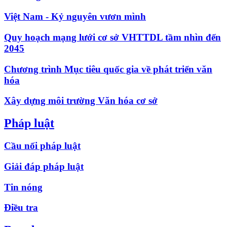
Việt Nam - Kỷ nguyên vươn mình
Quy hoạch mạng lưới cơ sở VHTTDL tầm nhìn đến
2045
Chương trình Mục tiêu quốc gia về phát triển văn
hóa
Xây dựng môi trường Văn hóa cơ sở
Pháp luật
Cầu nối pháp luật
Giải đáp pháp luật
Tin nóng
Điều tra