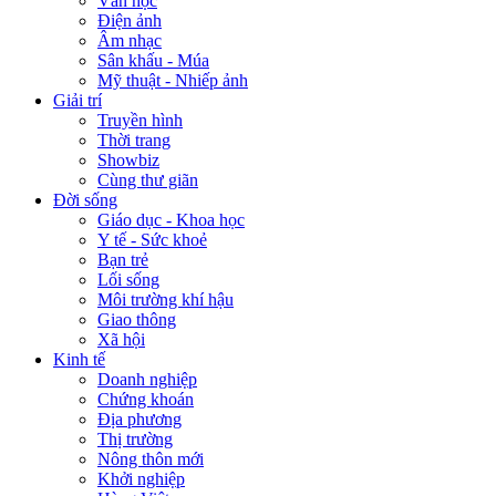
Văn học
Điện ảnh
Âm nhạc
Sân khấu - Múa
Mỹ thuật - Nhiếp ảnh
Giải trí
Truyền hình
Thời trang
Showbiz
Cùng thư giãn
Đời sống
Giáo dục - Khoa học
Y tế - Sức khoẻ
Bạn trẻ
Lối sống
Môi trường khí hậu
Giao thông
Xã hội
Kinh tế
Doanh nghiệp
Chứng khoán
Địa phương
Thị trường
Nông thôn mới
Khởi nghiệp