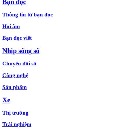
Bạn đọc
Thông tin từ bạn đọc
Hồi âm
Bạn đọc viết
Nhịp sống số
Chuyển đổi số
Công nghệ
Sản phẩm
Xe
Thị trường
Trải nghiệm