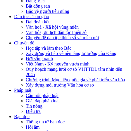
Hàng Việt
Bất động sản
Bảo vệ người tiêu dùng
Dân tộc - Tôn giáo
Đại đoàn kết
Văn hoá - Xã hội vùng miền
Văn hóa, du lịch dân tộc thiểu số
Chuyên đề dân tộc thiểu số và miền núi
Chuyên đề
Học tập và làm theo Bác
Xây dựng và bảo vệ nền tảng tư tưởng của Đảng
Đời sống xanh
Việt Nam - Kỷ nguyên vươn mình
Quy hoạch mạng lưới cơ sở VHTTDL tầm nhìn đến
2045
Chương trình Mục tiêu quốc gia về phát triển văn hóa
Xây dựng môi trường Văn hóa cơ sở
Pháp luật
Cầu nối pháp luật
Giải đáp pháp luật
Tin nóng
Điều tra
Bạn đọc
Thông tin từ bạn đọc
Hồi âm