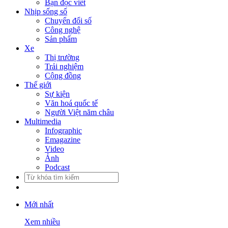
Bạn đọc viết
Nhịp sống số
Chuyển đổi số
Công nghệ
Sản phẩm
Xe
Thị trường
Trải nghiệm
Cộng đồng
Thế giới
Sự kiện
Văn hoá quốc tế
Người Việt năm châu
Multimedia
Infographic
Emagazine
Video
Ảnh
Podcast
Mới nhất
Xem nhiều