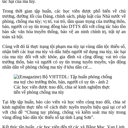
tác hại của ma túy.
Trong thời gian tập huấn, c
ác học viên được phổ biến về c
hủ
trương, đường lối của Đảng, chính sách, pháp luật của Nhà nước về
phòng, chống ma túy; vị trí, vai trò, tầm quan trọng của trưởng thôn,
bản, người có uy tín trong đồng bào DTTS đối với công tác bảo tồn
bản sắc văn hóa truyền thống, bảo vệ an ninh chính trị, trật tự an
toàn xã hội.
Cùng với đó là t
hực trạng tội phạm ma túy tại vùng dân tộc thiểu số,
nhận biết các loại ma túy và dấu hiệu người sử dụng ma túy, tác hại
của ma túy đối với sức khỏe, gia đình và cộng đồng; vai trò của
trưởng thôn, bản và người có uy tín trong tuyên truyền, vận động
nhân dân
về phòng chống ma túy ở khu dân cư....
Các học viên được trao đổi, chia sẻ kinh nghiệm thực
tiễn về phòng chống ma túy
Tại lớp tập huấn,
báo cáo viên và
học viên cùng trao đổi, c
hia sẻ
kinh nghiệm thực tiễn về cách thức tuyên truyền hiệu quả tại cơ sở
với chủ đề “Chung tay phòng, chống và kiểm soát ma túy trong
vùng đồng bào dân tộc thiểu số tại tỉnh Lạng Sơn”.
Kết thúc tập huấn, các học viên đến từ
các xã Bằng Mạc, Vạn Linh,