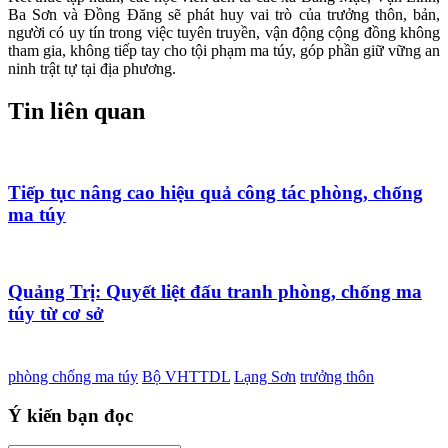
Ba Sơn và Đồng Đăng sẽ
phát huy vai trò của trưởng thôn, bản,
người có uy tín trong việc tuyên truyền, vận động cộng đồng không
tham gia, không tiếp tay cho tội phạm ma túy, góp phần giữ vững an
ninh trật tự tại địa phương.
Tin liên quan
Tiếp tục nâng cao hiệu quả công tác phòng, chống
ma túy
Quảng Trị: Quyết liệt đấu tranh phòng, chống ma
túy từ cơ sở
phòng chống ma túy
Bộ VHTTDL
Lạng Sơn
trưởng thôn
Ý kiến bạn đọc