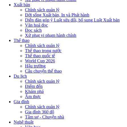
Xuất bản
Chính sách quản lý
Đời sống Xuất bản, In và Phát hành
Diễn đàn góp ý Luật sửa đổi, bổ sung Luật Xuất bản
Văn hoá đọc
Đọc sách
Xử phạt vi phạm hành chính
Thể thao
Chính sách quản lý
Thể thao trong nước
Thể thao quốc tế
World Cup 2026
Hậu trường
Câu chuyện thể thao
Du lịch
Chính sách quản lý
Điểm đến
Khám phá
Ẩm thực
Gia đình
Chính sách quản lý
Gia đình 360 độ
Tâm sự - Chuyện nhà
Nghệ thuật