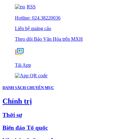
RSS
Hotline: 024.38220036
Liên hệ quảng cáo
Theo dõi Báo Văn Hóa trên MXH
Tải App
DANH SÁCH CHUYÊN MỤC
Chính trị
Thời sự
Biển đảo Tổ quốc