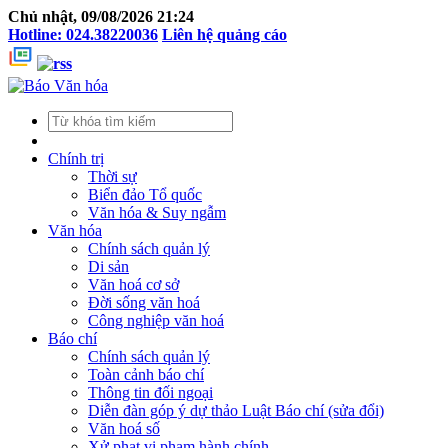
Chủ nhật, 09/08/2026 21:24
Hotline: 024.38220036
Liên hệ quảng cáo
Chính trị
Thời sự
Biển đảo Tổ quốc
Văn hóa & Suy ngẫm
Văn hóa
Chính sách quản lý
Di sản
Văn hoá cơ sở
Đời sống văn hoá
Công nghiệp văn hoá
Báo chí
Chính sách quản lý
Toàn cảnh báo chí
Thông tin đối ngoại
Diễn đàn góp ý dự thảo Luật Báo chí (sửa đổi)
Văn hoá số
Xử phạt vi phạm hành chính