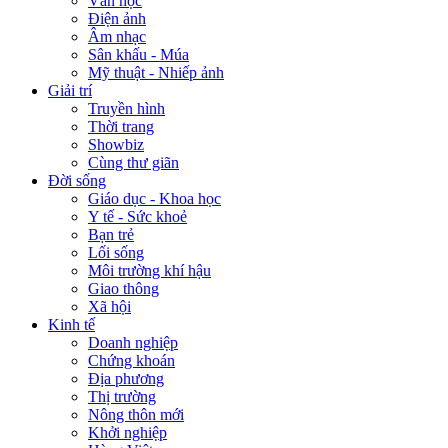
Văn học
Điện ảnh
Âm nhạc
Sân khấu - Múa
Mỹ thuật - Nhiếp ảnh
Giải trí
Truyền hình
Thời trang
Showbiz
Cùng thư giãn
Đời sống
Giáo dục - Khoa học
Y tế - Sức khoẻ
Bạn trẻ
Lối sống
Môi trường khí hậu
Giao thông
Xã hội
Kinh tế
Doanh nghiệp
Chứng khoán
Địa phương
Thị trường
Nông thôn mới
Khởi nghiệp