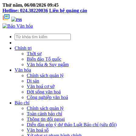
Thứ năm, 06/08/2026 09:45
Hotline: 024.38220036
Liên hệ quảng cáo
Chính trị
Thời sự
Biển đảo Tổ quốc
Văn hóa & Suy ngẫm
Văn hóa
Chính sách quản lý
Di sản
Văn hoá cơ sở
Đời sống văn hoá
Công nghiệp văn hoá
Báo chí
Chính sách quản lý
Toàn cảnh báo chí
Thông tin đối ngoại
Diễn đàn góp ý dự thảo Luật Báo chí (sửa đổi)
Văn hoá số
Xử phạt vi phạm hành chính