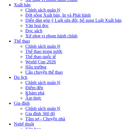
Xuất bản
Chính sách quản lý
Đời sống Xuất bản, In và Phát hành
Diễn đàn góp ý Luật sửa đổi, bổ sung Luật Xuất bản
Văn hoá đọc
Đọc sách
Xử phạt vi phạm hành chính
Thể thao
Chính sách quản lý
Thể thao trong nước
Thể thao quốc tế
World Cup 2026
Hậu trường
Câu chuyện thể thao
Du lịch
Chính sách quản lý
Điểm đến
Khám phá
Ẩm thực
Gia đình
Chính sách quản lý
Gia đình 360 độ
Tâm sự - Chuyện nhà
Nghệ thuật