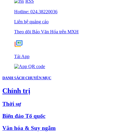
RSS
Hotline: 024.38220036
Liên hệ quảng cáo
Theo dõi Báo Văn Hóa trên MXH
Tải App
DANH SÁCH CHUYÊN MỤC
Chính trị
Thời sự
Biển đảo Tổ quốc
Văn hóa & Suy ngẫm