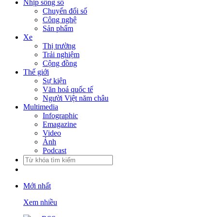
Nhịp sống số
Chuyển đổi số
Công nghệ
Sản phẩm
Xe
Thị trường
Trải nghiệm
Cộng đồng
Thế giới
Sự kiện
Văn hoá quốc tế
Người Việt năm châu
Multimedia
Infographic
Emagazine
Video
Ảnh
Podcast
Mới nhất
Xem nhiều