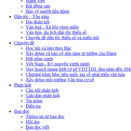
Hàng Việt
Bất động sản
Bảo vệ người tiêu dùng
Dân tộc - Tôn giáo
Đại đoàn kết
Văn hoá - Xã hội vùng miền
Văn hóa, du lịch dân tộc thiểu số
Chuyên đề dân tộc thiểu số và miền núi
Chuyên đề
Học tập và làm theo Bác
Xây dựng và bảo vệ nền tảng tư tưởng của Đảng
Đời sống xanh
Việt Nam - Kỷ nguyên vươn mình
Quy hoạch mạng lưới cơ sở VHTTDL tầm nhìn đến 204
Chương trình Mục tiêu quốc gia về phát triển văn hóa
Xây dựng môi trường Văn hóa cơ sở
Pháp luật
Cầu nối pháp luật
Giải đáp pháp luật
Tin nóng
Điều tra
Bạn đọc
Thông tin từ bạn đọc
Hồi âm
Bạn đọc viết