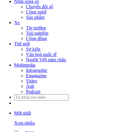
Nhịp sống số
Chuyển đổi số
Công nghệ
Sản phẩm
Xe
Thị trường
Trải nghiệm
Cộng đồng
Thế giới
Sự kiện
Văn hoá quốc tế
Người Việt năm châu
Multimedia
Infographic
Emagazine
Video
Ảnh
Podcast
Mới nhất
Xem nhiều