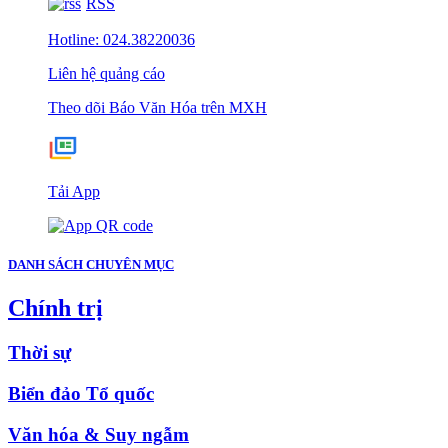
RSS
Hotline: 024.38220036
Liên hệ quảng cáo
Theo dõi Báo Văn Hóa trên MXH
Tải App
DANH SÁCH CHUYÊN MỤC
Chính trị
Thời sự
Biển đảo Tổ quốc
Văn hóa & Suy ngẫm