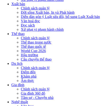
Xuất bản
Chính sách quản lý
Đời sống Xuất bản, In và Phát hành
Diễn đàn góp ý Luật sửa đổi, bổ sung Luật Xuất bản
Văn hoá đọc
Đọc sách
Xử phạt vi phạm hành chính
Thể thao
Chính sách quản lý
Thể thao trong nước
Thể thao quốc tế
World Cup 2026
Hậu trường
Câu chuyện thể thao
Du lịch
Chính sách quản lý
Điểm đến
Khám phá
Ẩm thực
Gia đình
Chính sách quản lý
Gia đình 360 độ
Tâm sự - Chuyện nhà
Nghệ thuật