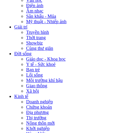
Văn học
Điện ảnh
Âm nhạc
Sân khấu - Múa
Mỹ thuật - Nhiếp ảnh
Giải trí
Truyền hình
Thời trang
Showbiz
Cùng thư giãn
Đời sống
Giáo dục - Khoa học
Y tế - Sức khoẻ
Bạn trẻ
Lối sống
Môi trường khí hậu
Giao thông
Xã hội
Kinh tế
Doanh nghiệp
Chứng khoán
Địa phương
Thị trường
Nông thôn mới
Khởi nghiệp