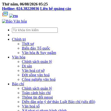
Thứ năm, 06/08/2026 05:25
Hotline: 024.38220036
Liên hệ quảng cáo
Chính trị
Thời sự
Biển đảo Tổ quốc
Văn hóa & Suy ngẫm
Văn hóa
Chính sách quản lý
Di sản
Văn hoá cơ sở
Đời sống văn hoá
Công nghiệp văn hoá
Báo chí
Chính sách quản lý
Toàn cảnh báo chí
Thông tin đối ngoại
Diễn đàn góp ý dự thảo Luật Báo chí (sửa đổi)
Văn hoá số
Xử phạt vi phạm hành chính