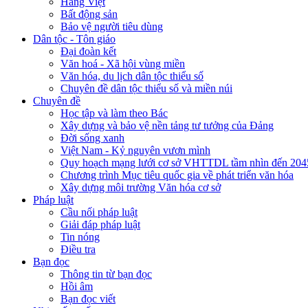
Hàng Việt
Bất động sản
Bảo vệ người tiêu dùng
Dân tộc - Tôn giáo
Đại đoàn kết
Văn hoá - Xã hội vùng miền
Văn hóa, du lịch dân tộc thiểu số
Chuyên đề dân tộc thiểu số và miền núi
Chuyên đề
Học tập và làm theo Bác
Xây dựng và bảo vệ nền tảng tư tưởng của Đảng
Đời sống xanh
Việt Nam - Kỷ nguyên vươn mình
Quy hoạch mạng lưới cơ sở VHTTDL tầm nhìn đến 204
Chương trình Mục tiêu quốc gia về phát triển văn hóa
Xây dựng môi trường Văn hóa cơ sở
Pháp luật
Cầu nối pháp luật
Giải đáp pháp luật
Tin nóng
Điều tra
Bạn đọc
Thông tin từ bạn đọc
Hồi âm
Bạn đọc viết