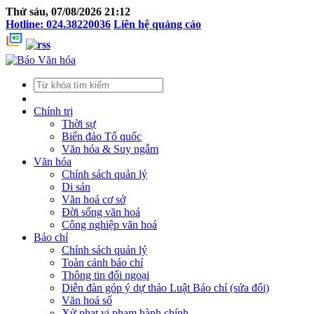
Thứ sáu, 07/08/2026 21:12
Hotline: 024.38220036
Liên hệ quảng cáo
Chính trị
Thời sự
Biển đảo Tổ quốc
Văn hóa & Suy ngẫm
Văn hóa
Chính sách quản lý
Di sản
Văn hoá cơ sở
Đời sống văn hoá
Công nghiệp văn hoá
Báo chí
Chính sách quản lý
Toàn cảnh báo chí
Thông tin đối ngoại
Diễn đàn góp ý dự thảo Luật Báo chí (sửa đổi)
Văn hoá số
Xử phạt vi phạm hành chính