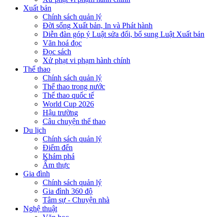
Xuất bản
Chính sách quản lý
Đời sống Xuất bản, In và Phát hành
Diễn đàn góp ý Luật sửa đổi, bổ sung Luật Xuất bản
Văn hoá đọc
Đọc sách
Xử phạt vi phạm hành chính
Thể thao
Chính sách quản lý
Thể thao trong nước
Thể thao quốc tế
World Cup 2026
Hậu trường
Câu chuyện thể thao
Du lịch
Chính sách quản lý
Điểm đến
Khám phá
Ẩm thực
Gia đình
Chính sách quản lý
Gia đình 360 độ
Tâm sự - Chuyện nhà
Nghệ thuật