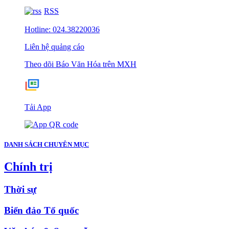
RSS
Hotline: 024.38220036
Liên hệ quảng cáo
Theo dõi Báo Văn Hóa trên MXH
Tải App
DANH SÁCH CHUYÊN MỤC
Chính trị
Thời sự
Biển đảo Tổ quốc