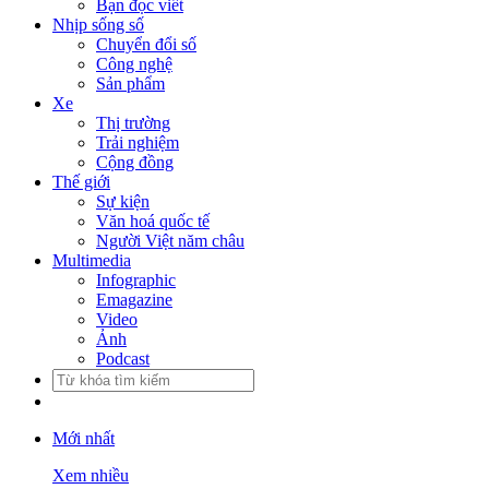
Bạn đọc viết
Nhịp sống số
Chuyển đổi số
Công nghệ
Sản phẩm
Xe
Thị trường
Trải nghiệm
Cộng đồng
Thế giới
Sự kiện
Văn hoá quốc tế
Người Việt năm châu
Multimedia
Infographic
Emagazine
Video
Ảnh
Podcast
Mới nhất
Xem nhiều