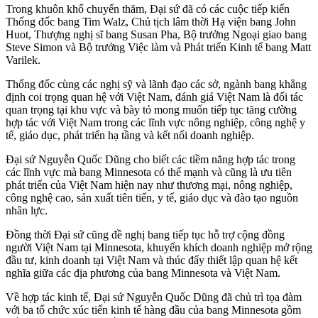
Trong khuôn khổ chuyến thăm, Đại sứ đã có các cuộc tiếp kiến
Thống đốc bang Tim Walz, Chủ tịch lâm thời Hạ viện bang John
Huot, Thượng nghị sĩ bang Susan Pha, Bộ trưởng Ngoại giao bang
Steve Simon và Bộ trưởng Việc làm và Phát triển Kinh tế bang Matt
Varilek.
Thống đốc cùng các nghị sỹ và lãnh đạo các sở, ngành bang khẳng
định coi trọng quan hệ với Việt Nam, đánh giá Việt Nam là đối tác
quan trọng tại khu vực và bày tỏ mong muốn tiếp tục tăng cường
hợp tác với Việt Nam trong các lĩnh vực nông nghiệp, công nghệ y
tế, giáo dục, phát triển hạ tầng và kết nối doanh nghiệp.
Đại sứ Nguyễn Quốc Dũng cho biết các tiềm năng hợp tác trong
các lĩnh vực mà bang Minnesota có thế mạnh và cũng là ưu tiên
phát triển của Việt Nam hiện nay như thương mại, nông nghiệp,
công nghệ cao, sản xuất tiên tiến, y tế, giáo dục và đào tạo nguồn
nhân lực.
Đồng thời Đại sứ cũng đề nghị bang tiếp tục hỗ trợ cộng đồng
người Việt Nam tại Minnesota, khuyến khích doanh nghiệp mở rộng
đầu tư, kinh doanh tại Việt Nam và thúc đẩy thiết lập quan hệ kết
nghĩa giữa các địa phương của bang Minnesota và Việt Nam.
Về hợp tác kinh tế, Đại sứ Nguyễn Quốc Dũng đã chủ trì tọa đàm
với ba tổ chức xúc tiến kinh tế hàng đầu của bang Minnesota gồm