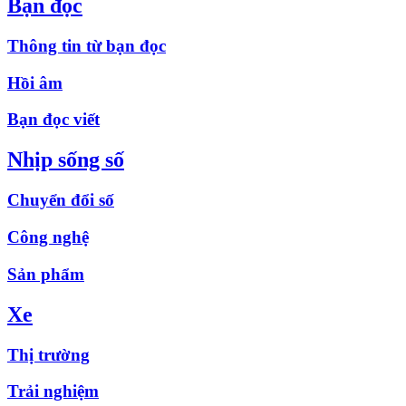
Bạn đọc
Thông tin từ bạn đọc
Hồi âm
Bạn đọc viết
Nhịp sống số
Chuyển đổi số
Công nghệ
Sản phẩm
Xe
Thị trường
Trải nghiệm