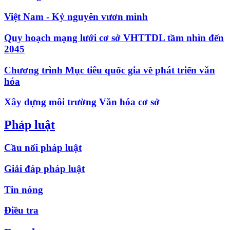
Việt Nam - Kỷ nguyên vươn mình
Quy hoạch mạng lưới cơ sở VHTTDL tầm nhìn đến
2045
Chương trình Mục tiêu quốc gia về phát triển văn
hóa
Xây dựng môi trường Văn hóa cơ sở
Pháp luật
Cầu nối pháp luật
Giải đáp pháp luật
Tin nóng
Điều tra