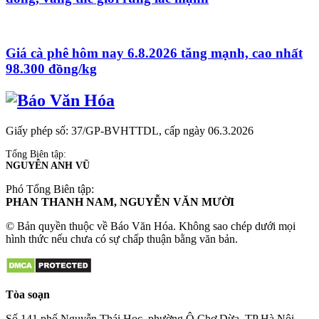
Giá cà phê hôm nay 6.8.2026 tăng mạnh, cao nhất
98.300 đồng/kg
Giấy phép số: 37/GP-BVHTTDL, cấp ngày 06.3.2026
Tổng Biên tập:
NGUYỄN ANH VŨ
Phó Tổng Biên tập:
PHAN THANH NAM, NGUYỄN VĂN MƯỜI
© Bản quyền thuộc về Báo Văn Hóa. Không sao chép dưới mọi
hình thức nếu chưa có sự chấp thuận bằng văn bản.
Tòa soạn
Số 141 phố Nguyễn Thái Học, phường Ô Chợ Dừa, TP Hà Nội