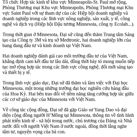
Tổ chức Hợp tác kinh tế khu vực Minneapolis-St. Paul mở rộng,
Phòng Thương mại Khu vực Minneapolis, Phòng Thương mại Khu
vực Saint Paul với sự tham dự của các Hiệp hội doanh nghiệp và
doanh nghiệp trong các lĩnh vực nông nghiệp, sản xuất, y tế, công
nghệ và dịch vụ (Hiệp hội Đậu tương Minnesota, công ty Ecolab...).
Trong thời gian ở Minnesota, Đại sứ cũng đến thăm Trung tâm Sáng
tạo của Công ty 3M và trụ sở Medtronic, hai doanh nghiệp lớn của
bang đang đầu tư và kinh doanh tại Việt Nam.
Hai doanh nghiệp đánh giá cao môi trường đầu tư của Việt Nam,
khẳng định cam kết đầu tư lâu dài, đồng thời bày tỏ mong muốn tiếp
tục mở rộng hợp tác trong các lĩnh vực công nghệ, đổi mới sáng tạo
và thiết bị y tế.
Trong lĩnh vực giáo dục, Đại sứ đã thăm và làm việc với Đại học
Minnesota, một trong những trường đại học nghiên cứu hàng đầu
của Hoa Kỳ. Hai bên trao đổi về tiềm năng tăng cường hợp tác giữa
các cơ sở giáo dục của Minnesota với Việt Nam.
Về công tác cộng đồng, Đại sứ đã gặp Giáo sư Yang Dao và đại
diện cộng đồng người H’Mông tại Minnesota, thông tin về tình hình
phát triển kinh tế - xã hội trong nước, chủ trương của Đảng và Nhà
nước đối với người Việt Nam ở nước ngoài, đồng thời lắng nghe
tâm tư, nguyện vọng của bà con.