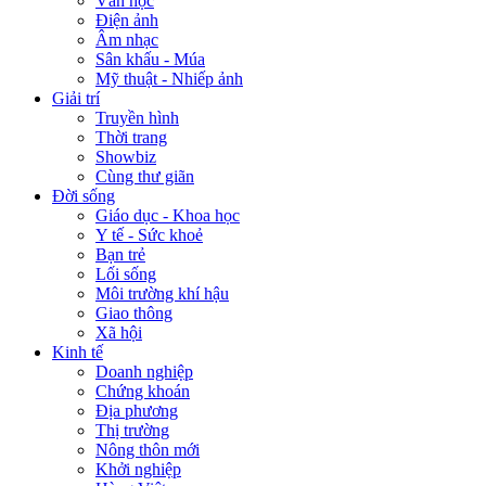
Văn học
Điện ảnh
Âm nhạc
Sân khấu - Múa
Mỹ thuật - Nhiếp ảnh
Giải trí
Truyền hình
Thời trang
Showbiz
Cùng thư giãn
Đời sống
Giáo dục - Khoa học
Y tế - Sức khoẻ
Bạn trẻ
Lối sống
Môi trường khí hậu
Giao thông
Xã hội
Kinh tế
Doanh nghiệp
Chứng khoán
Địa phương
Thị trường
Nông thôn mới
Khởi nghiệp