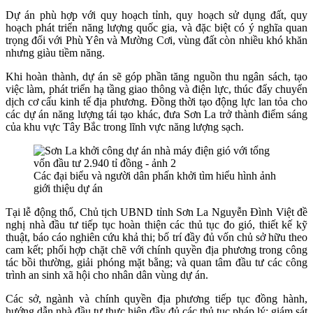
Dự án phù hợp với quy hoạch tỉnh, quy hoạch sử dụng đất, quy
hoạch phát triển năng lượng quốc gia, và đặc biệt có ý nghĩa quan
trọng đối với
Phù Yên và Mường Cơi
, vùng đất còn nhiều khó khăn
nhưng giàu tiềm năng.
Khi hoàn thành, dự án sẽ góp phần tăng nguồn thu ngân sách, tạo
việc làm, phát triển hạ tầng giao thông và điện lực, thúc đẩy chuyển
dịch cơ cấu kinh tế địa phương. Đồng thời tạo động lực lan tỏa cho
các dự án năng lượng tái tạo khác, đưa Sơn La trở thành điểm sáng
của khu vực Tây Bắc trong lĩnh vực năng lượng sạch.
Các đại biểu và người dân phấn khởi tìm hiểu hình ảnh
giới thiệu dự án
Tại lễ động thổ, Chủ tịch UBND tỉnh Sơn La
Nguyễn Đình Việt
đề
nghị nhà đầu tư tiếp tục hoàn thiện các thủ tục đo gió, thiết kế kỹ
thuật, báo cáo nghiên cứu khả thi; bố trí đầy đủ vốn chủ sở hữu theo
cam kết; phối hợp chặt chẽ với chính quyền địa phương trong công
tác bồi thường, giải phóng mặt bằng; và quan tâm đầu tư các công
trình an sinh xã hội cho nhân dân vùng dự án.
Các sở, ngành và chính quyền địa phương tiếp tục đồng hành,
hướng dẫn nhà đầu tư thực hiện đầy đủ các thủ tục pháp lý; giám sát