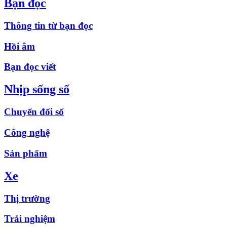
Bạn đọc
Thông tin từ bạn đọc
Hồi âm
Bạn đọc viết
Nhịp sống số
Chuyển đổi số
Công nghệ
Sản phẩm
Xe
Thị trường
Trải nghiệm