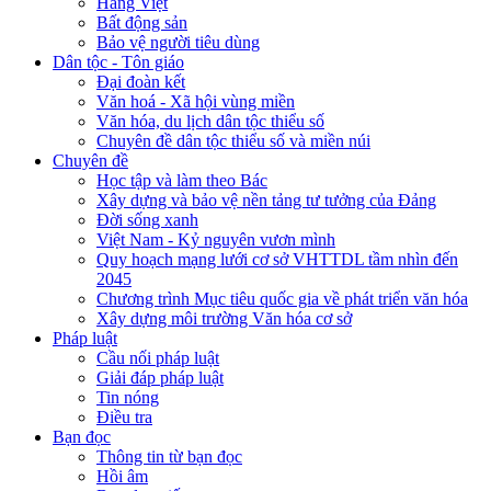
Hàng Việt
Bất động sản
Bảo vệ người tiêu dùng
Dân tộc - Tôn giáo
Đại đoàn kết
Văn hoá - Xã hội vùng miền
Văn hóa, du lịch dân tộc thiểu số
Chuyên đề dân tộc thiểu số và miền núi
Chuyên đề
Học tập và làm theo Bác
Xây dựng và bảo vệ nền tảng tư tưởng của Đảng
Đời sống xanh
Việt Nam - Kỷ nguyên vươn mình
Quy hoạch mạng lưới cơ sở VHTTDL tầm nhìn đến
2045
Chương trình Mục tiêu quốc gia về phát triển văn hóa
Xây dựng môi trường Văn hóa cơ sở
Pháp luật
Cầu nối pháp luật
Giải đáp pháp luật
Tin nóng
Điều tra
Bạn đọc
Thông tin từ bạn đọc
Hồi âm