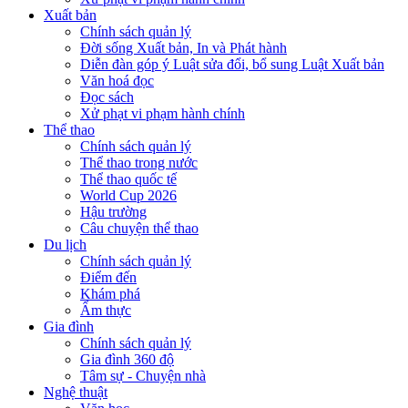
Xuất bản
Chính sách quản lý
Đời sống Xuất bản, In và Phát hành
Diễn đàn góp ý Luật sửa đổi, bổ sung Luật Xuất bản
Văn hoá đọc
Đọc sách
Xử phạt vi phạm hành chính
Thể thao
Chính sách quản lý
Thể thao trong nước
Thể thao quốc tế
World Cup 2026
Hậu trường
Câu chuyện thể thao
Du lịch
Chính sách quản lý
Điểm đến
Khám phá
Ẩm thực
Gia đình
Chính sách quản lý
Gia đình 360 độ
Tâm sự - Chuyện nhà
Nghệ thuật