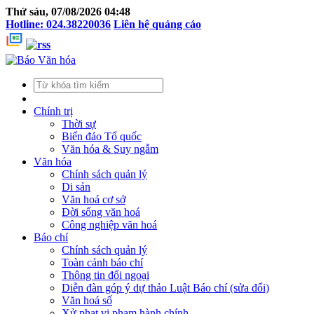
Thứ sáu, 07/08/2026 04:48
Hotline: 024.38220036
Liên hệ quảng cáo
Chính trị
Thời sự
Biển đảo Tổ quốc
Văn hóa & Suy ngẫm
Văn hóa
Chính sách quản lý
Di sản
Văn hoá cơ sở
Đời sống văn hoá
Công nghiệp văn hoá
Báo chí
Chính sách quản lý
Toàn cảnh báo chí
Thông tin đối ngoại
Diễn đàn góp ý dự thảo Luật Báo chí (sửa đổi)
Văn hoá số
Xử phạt vi phạm hành chính