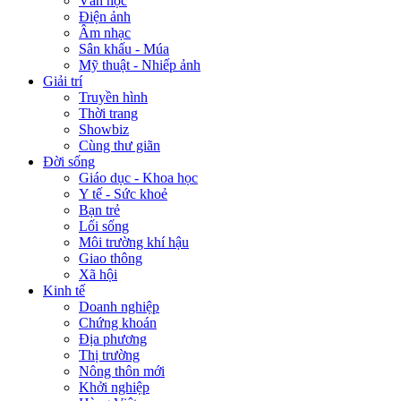
Văn học
Điện ảnh
Âm nhạc
Sân khấu - Múa
Mỹ thuật - Nhiếp ảnh
Giải trí
Truyền hình
Thời trang
Showbiz
Cùng thư giãn
Đời sống
Giáo dục - Khoa học
Y tế - Sức khoẻ
Bạn trẻ
Lối sống
Môi trường khí hậu
Giao thông
Xã hội
Kinh tế
Doanh nghiệp
Chứng khoán
Địa phương
Thị trường
Nông thôn mới
Khởi nghiệp