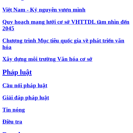
Việt Nam - Kỷ nguyên vươn mình
Quy hoạch mạng lưới cơ sở VHTTDL tầm nhìn đến
2045
Chương trình Mục tiêu quốc gia về phát triển văn
hóa
Xây dựng môi trường Văn hóa cơ sở
Pháp luật
Cầu nối pháp luật
Giải đáp pháp luật
Tin nóng
Điều tra