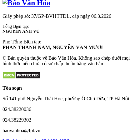
Dự án
bcons central park tam hiệp
thiết kế thi công văn phòng tân phú
Giấy phép số: 37/GP-BVHTTDL, cấp ngày 06.3.2026
Dự án
norton park
ra mắt
Tổng Biên tập:
NGUYỄN ANH VŨ
Mua bán đất Hòa Lạc
https://dienminhlands.com/
Phó Tổng Biên tập:
Dự án
Imperia Sensa Park
PHAN THANH NAM, NGUYỄN VĂN MƯỜI
Website Chính Thức
https://theemerald-gardenview.com/
© Bản quyền thuộc về Báo Văn Hóa. Không sao chép dưới mọi
hình thức nếu chưa có sự chấp thuận bằng văn bản.
Thông tin dự án
Imperia Ocean City
chủ đầu tư
Tòa soạn
Số 141 phố Nguyễn Thái Học, phường Ô Chợ Dừa, TP Hà Nội
024.38220036
024.38229302
baovanhoa@fpt.vn