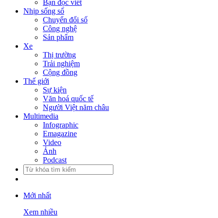
Bạn đọc viết
Nhịp sống số
Chuyển đổi số
Công nghệ
Sản phẩm
Xe
Thị trường
Trải nghiệm
Cộng đồng
Thế giới
Sự kiện
Văn hoá quốc tế
Người Việt năm châu
Multimedia
Infographic
Emagazine
Video
Ảnh
Podcast
Mới nhất
Xem nhiều