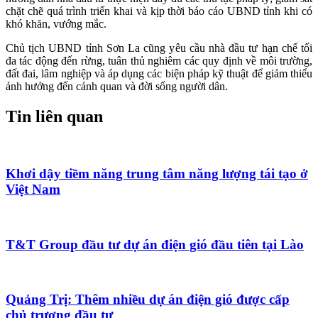
chặt chẽ quá trình triển khai và kịp thời báo cáo UBND tỉnh khi có
khó khăn, vướng mắc.
Chủ tịch UBND tỉnh Sơn La cũng y
êu cầu nhà đầu tư hạn chế tối
đa tác động đến rừng, tuân thủ nghiêm các quy định về môi trường,
đất đai, lâm nghiệp và áp dụng các biện pháp kỹ thuật để giảm thiểu
ảnh hưởng đến cảnh quan và đời sống người dân.
Tin liên quan
Khơi dậy tiềm năng trung tâm năng lượng tái tạo ở
Việt Nam
T&T Group đầu tư dự án điện gió đầu tiên tại Lào
Quảng Trị: Thêm nhiều dự án điện gió được cấp
chủ trương đầu tư