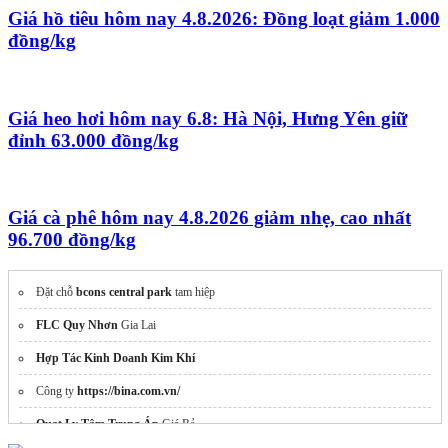
Giá hồ tiêu hôm nay 4.8.2026: Đồng loạt giảm 1.000
đồng/kg
Giá heo hơi hôm nay 6.8: Hà Nội, Hưng Yên giữ
đỉnh 63.000 đồng/kg
Giá cà phê hôm nay 4.8.2026 giảm nhẹ, cao nhất
96.700 đồng/kg
Đặt chỗ
bcons central park
tam hiệp
FLC Quy Nhơn
Gia Lai
Hợp Tác Kinh Doanh Kim Khí
Công ty
https://bina.com.vn/
Quạt Ly Tâm Trung Áp
Giá Rẻ