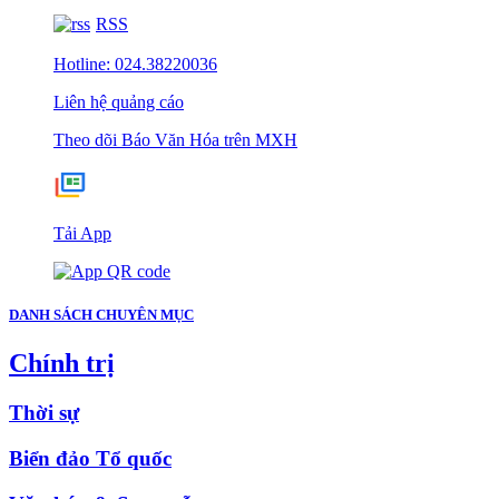
RSS
Hotline: 024.38220036
Liên hệ quảng cáo
Theo dõi Báo Văn Hóa trên MXH
Tải App
DANH SÁCH CHUYÊN MỤC
Chính trị
Thời sự
Biển đảo Tổ quốc