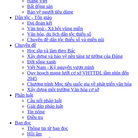
Hàng Việt
Bất động sản
Bảo vệ người tiêu dùng
Dân tộc - Tôn giáo
Đại đoàn kết
Văn hoá - Xã hội vùng miền
Văn hóa, du lịch dân tộc thiểu số
Chuyên đề dân tộc thiểu số và miền núi
Chuyên đề
Học tập và làm theo Bác
Xây dựng và bảo vệ nền tảng tư tưởng của Đảng
Đời sống xanh
Việt Nam - Kỷ nguyên vươn mình
Quy hoạch mạng lưới cơ sở VHTTDL tầm nhìn đến
2045
Chương trình Mục tiêu quốc gia về phát triển văn hóa
Xây dựng môi trường Văn hóa cơ sở
Pháp luật
Cầu nối pháp luật
Giải đáp pháp luật
Tin nóng
Điều tra
Bạn đọc
Thông tin từ bạn đọc
Hồi âm