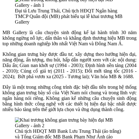
Đại tá Lưu Trung Thái, Chủ tịch HĐQT Ngân hàng
TMCP Quân đội (MB) phát biểu tại lễ khai trương MB
Gallery
MB Gallery là câu chuyện sinh động kể lại hành trình 30 năm
không ngừng nỗ lực, dấn thân và khẳng định thương hiệu MB trong
top những doanh nghiệp lớn nhất Việt Nam và Đông Nam Á.
Không gian trưng bày được đầu tư, xây dựng theo hướng hiện đại,
năng động, ấn tượng, thu hút, hấp dẫn người xem với các nội dung:
Dấu ấn; Gian nan khởi sự (1994 - 2003); Định hình nền tảng (2004
- 2010); Củng cố giá trị (2011 - 2015); Đổi mới tăng tốc (2016 -
2024); Bứt phá vươn xa (2025 - Tương lai); Văn hóa MB & 1688.
Đây là một trong những công trình đặc biệt đầu tiên trong hệ thống
không gian trưng bày số của Việt Nam nói chung và trong lĩnh vực
ngân hàng nói riêng. Không gian kể những câu chuyện sinh động
bằng hình thức công nghệ với các thiết bị hiện đại bậc nhất được
nhiều bảo tàng trên thế giới lựa chọn và ứng dụng thành công.
Chủ tịch HĐQT MB Bank Lưu Trung Thái (áo trắng)
và Tổng Giám đốc MB Bank Phạm Như Ánh (áo