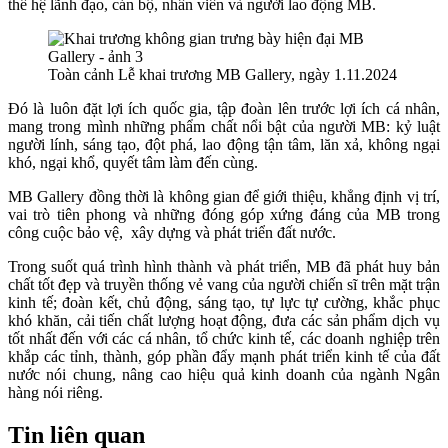
thế hệ lãnh đạo, cán bộ, nhân viên và người lao động MB.
Toàn cảnh Lễ khai trương MB Gallery, ngày 1.11.2024
Đó là luôn đặt lợi ích quốc gia, tập đoàn lên trước lợi ích cá nhân,
mang trong mình những phẩm chất nổi bật của người MB: kỷ luật
người lính, sáng tạo, đột phá, lao động tận tâm, lăn xả, không ngại
khó, ngại khổ, quyết tâm làm đến cùng.
MB Gallery đồng thời là không gian để giới thiệu, khẳng định vị trí,
vai trò tiên phong và những đóng góp xứng đáng của MB trong
công cuộc bảo vệ, xây dựng và phát triển đất nước.
Trong suốt quá trình hình thành và phát triển, MB đã phát huy bản
chất tốt đẹp và truyền thống vẻ vang của người chiến sĩ trên mặt trận
kinh tế; đoàn kết, chủ động, sáng tạo, tự lực tự cường, khắc phục
khó khăn, cải tiến chất lượng hoạt động, đưa các sản phẩm dịch vụ
tốt nhất đến với các cá nhân, tổ chức kinh tế, các doanh nghiệp trên
khắp các tỉnh, thành, góp phần đẩy mạnh phát triển kinh tế của đất
nước nói chung, nâng cao hiệu quả kinh doanh của ngành Ngân
hàng nói riêng.
Tin liên quan