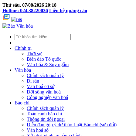
Thứ sáu, 07/08/2026 20:18
Hotline: 024.38220036
Liên hệ quảng cáo
Chính trị
Thời sự
Biển đảo Tổ quốc
Văn hóa & Suy ngẫm
Văn hóa
Chính sách quản lý
Di sản
Văn hoá cơ sở
Đời sống văn hoá
Công nghiệp văn hoá
Báo chí
Chính sách quản lý
Toàn cảnh báo chí
Thông tin đối ngoại
Diễn đàn góp ý dự thảo Luật Báo chí (sửa đổi)
Văn hoá số
Xử phạt vi phạm hành chính