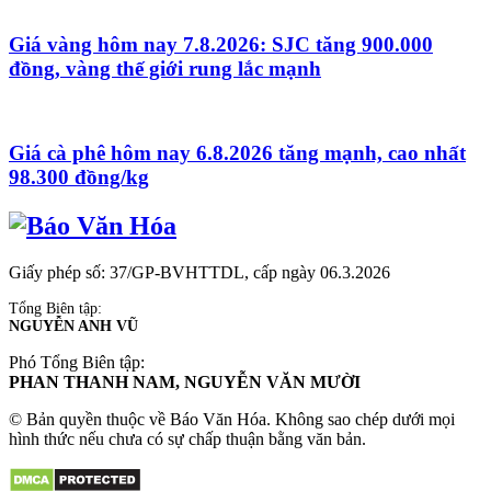
Giá vàng hôm nay 7.8.2026: SJC tăng 900.000
đồng, vàng thế giới rung lắc mạnh
Giá cà phê hôm nay 6.8.2026 tăng mạnh, cao nhất
98.300 đồng/kg
Giấy phép số: 37/GP-BVHTTDL, cấp ngày 06.3.2026
Tổng Biên tập:
NGUYỄN ANH VŨ
Phó Tổng Biên tập:
PHAN THANH NAM, NGUYỄN VĂN MƯỜI
© Bản quyền thuộc về Báo Văn Hóa. Không sao chép dưới mọi
hình thức nếu chưa có sự chấp thuận bằng văn bản.