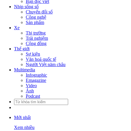
Bạn đọc viết
Nhịp sống số
Chuyển đổi số
Công nghệ
Sản phẩm
Xe
Thị trường
Trải nghiệm
Cộng đồng
Thế giới
Sự kiện
Văn hoá quốc tế
Người Việt năm châu
Multimedia
Infographic
Emagazine
Video
Ảnh
Podcast
Mới nhất
Xem nhiều