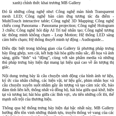
xanh) chính thức khai trương MB Gallery
Đó là những công nghệ như: Công nghệ màn hình Transparent
mesh LED; Công nghệ bàn cảm ứng tương tác đa điểm -
MultiTouch interactive table; Công nghệ 3D Mapping; Công nghệ
chiếu cong Panorama - Panorama projection; Công nghệ Hologram
3 chiều; Công nghệ hỏi đáp AI Trí tuệ nhân tạo; Công nghệ tương
tác thông minh không chạm - Leap Motion; Hệ thống LED sáng
cảm biến chạm; Hệ thống thuyết minh tự động - Audioguide...
Điều đặc biệt trong không gian của Gallery là phương pháp trưng
bày lồng ghép, xen cài, kết hợp hài hòa giữa mầu sắc, đồ họa và ánh
sáng, giữa “tĩnh” và “động”, cùng với sản phẩm media và những
thủ pháp trưng bày hiện đại mang lại hiệu quả cao về ấn tượng thị
giác.
Nội dung trưng bày là câu chuyện sinh động của hình ảnh tư liệu,
ký ức của nhân chứng, các hiện vật, tư liệu gốc, phim nhân học và
câu chuyện xuyên suốt nhằm gây ấn tượng và tạo cảm xúc tốt, bảo
đảm tính liên kết, thống nhất và đồng bộ, hài hòa giữa quá khứ, hiện
tại và tương lai; hài hòa giữa các lĩnh vực, ưu tiên những cốt lõi, thế
mạnh nổi trội của thương hiệu.
Thông qua hệ thống trưng bày hiện đại bậc nhất này, MB Gallery
hướng đến tôn vinh những thành tựu, truyền thống vẻ vang của các