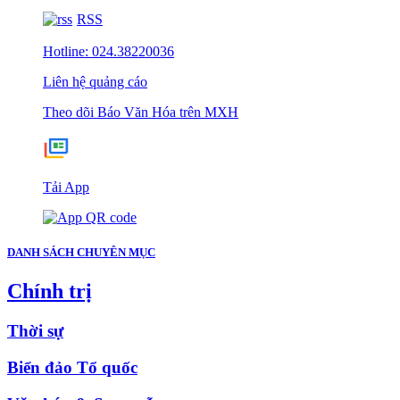
RSS
Hotline: 024.38220036
Liên hệ quảng cáo
Theo dõi Báo Văn Hóa trên MXH
Tải App
DANH SÁCH CHUYÊN MỤC
Chính trị
Thời sự
Biển đảo Tổ quốc