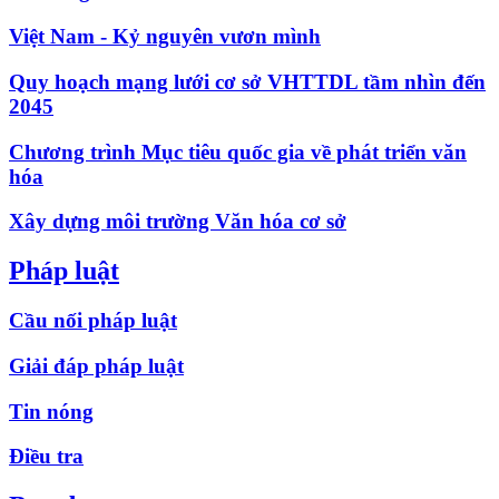
Việt Nam - Kỷ nguyên vươn mình
Quy hoạch mạng lưới cơ sở VHTTDL tầm nhìn đến
2045
Chương trình Mục tiêu quốc gia về phát triển văn
hóa
Xây dựng môi trường Văn hóa cơ sở
Pháp luật
Cầu nối pháp luật
Giải đáp pháp luật
Tin nóng
Điều tra