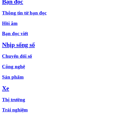
Bạn đọc
Thông tin từ bạn đọc
Hồi âm
Bạn đọc viết
Nhịp sống số
Chuyển đổi số
Công nghệ
Sản phẩm
Xe
Thị trường
Trải nghiệm