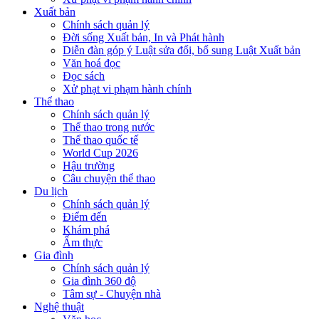
Xuất bản
Chính sách quản lý
Đời sống Xuất bản, In và Phát hành
Diễn đàn góp ý Luật sửa đổi, bổ sung Luật Xuất bản
Văn hoá đọc
Đọc sách
Xử phạt vi phạm hành chính
Thể thao
Chính sách quản lý
Thể thao trong nước
Thể thao quốc tế
World Cup 2026
Hậu trường
Câu chuyện thể thao
Du lịch
Chính sách quản lý
Điểm đến
Khám phá
Ẩm thực
Gia đình
Chính sách quản lý
Gia đình 360 độ
Tâm sự - Chuyện nhà
Nghệ thuật