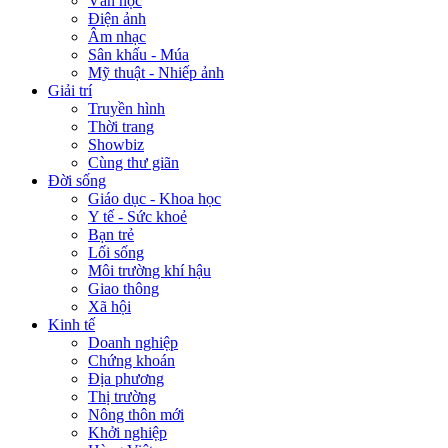
Văn học
Điện ảnh
Âm nhạc
Sân khấu - Múa
Mỹ thuật - Nhiếp ảnh
Giải trí
Truyền hình
Thời trang
Showbiz
Cùng thư giãn
Đời sống
Giáo dục - Khoa học
Y tế - Sức khoẻ
Bạn trẻ
Lối sống
Môi trường khí hậu
Giao thông
Xã hội
Kinh tế
Doanh nghiệp
Chứng khoán
Địa phương
Thị trường
Nông thôn mới
Khởi nghiệp