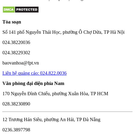
Tòa soạn
Số 141 phố Nguyễn Thái Học, phường Ô Chợ Dừa, TP Hà Nội
024.38220036
024.38229302
baovanhoa@fpt.vn
Liên hệ quảng cáo: 024.822.0036
Văn phòng đại diện phía Nam
170 Nguyễn Đình Chiểu, phường Xuân Hòa, TP HCM
028.38230890
12 Trương Hán Siêu, phường An Hải, TP Đà Nẵng
0236.3897798