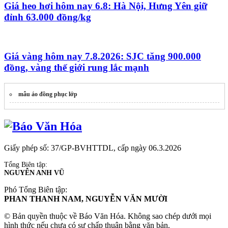
Giá heo hơi hôm nay 6.8: Hà Nội, Hưng Yên giữ
đỉnh 63.000 đồng/kg
Giá vàng hôm nay 7.8.2026: SJC tăng 900.000
đồng, vàng thế giới rung lắc mạnh
mẫu áo đồng phục lớp
Giấy phép số: 37/GP-BVHTTDL, cấp ngày 06.3.2026
Tổng Biên tập:
NGUYỄN ANH VŨ
Phó Tổng Biên tập:
PHAN THANH NAM, NGUYỄN VĂN MƯỜI
© Bản quyền thuộc về Báo Văn Hóa. Không sao chép dưới mọi
hình thức nếu chưa có sự chấp thuận bằng văn bản.