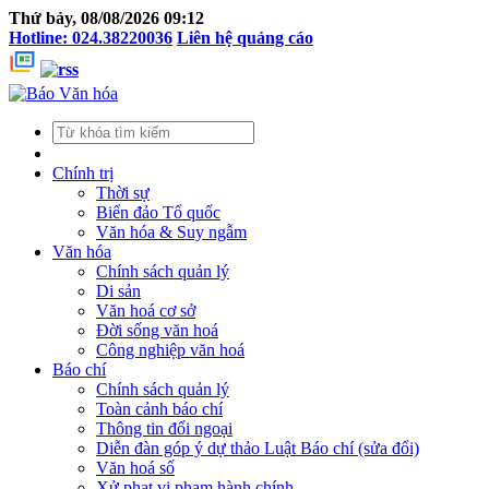
Thứ bảy, 08/08/2026 09:12
Hotline: 024.38220036
Liên hệ quảng cáo
Chính trị
Thời sự
Biển đảo Tổ quốc
Văn hóa & Suy ngẫm
Văn hóa
Chính sách quản lý
Di sản
Văn hoá cơ sở
Đời sống văn hoá
Công nghiệp văn hoá
Báo chí
Chính sách quản lý
Toàn cảnh báo chí
Thông tin đối ngoại
Diễn đàn góp ý dự thảo Luật Báo chí (sửa đổi)
Văn hoá số
Xử phạt vi phạm hành chính