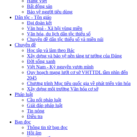
Hàng Việt
Bất động sản
Bảo vệ người tiêu dùng
Dân tộc - Tôn giáo
Đại đoàn kết
Văn hoá - Xã hội vùng miền
Văn hóa, du lịch dân tộc thiểu số
Chuyên đề dân tộc thiểu số và miền núi
Chuyên đề
Học tập và làm theo Bác
Xây dựng và bảo vệ nền tảng tư tưởng của Đảng
Đời sống xanh
Việt Nam - Kỷ nguyên vươn mình
Quy hoạch mạng lưới cơ sở VHTTDL tầm nhìn đến
2045
Chương trình Mục tiêu quốc gia về phát triển văn hóa
Xây dựng môi trường Văn hóa cơ sở
Pháp luật
Cầu nối pháp luật
Giải đáp pháp luật
Tin nóng
Điều tra
Bạn đọc
Thông tin từ bạn đọc
Hồi âm