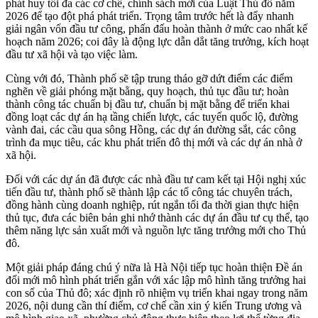
phát huy tối đa các cơ chế, chính sách mới của Luật Thủ đô năm
2026 để tạo đột phá phát triển. Trọng tâm trước hết là đẩy nhanh
giải ngân vốn đầu tư công, phấn đấu hoàn thành ở mức cao nhất kế
hoạch năm 2026; coi đây là động lực dẫn dắt tăng trưởng, kích hoạt
đầu tư xã hội và tạo việc làm.
Cùng với đó, Thành phố sẽ tập trung tháo gỡ dứt điểm các điểm
nghẽn về giải phóng mặt bằng, quy hoạch, thủ tục đầu tư; hoàn
thành công tác chuẩn bị đầu tư, chuẩn bị mặt bằng để triển khai
đồng loạt các dự án hạ tầng chiến lược, các tuyến quốc lộ, đường
vành đai, các cầu qua sông Hồng, các dự án đường sắt, các công
trình đa mục tiêu, các khu phát triển đô thị mới và các dự án nhà ở
xã hội.
Đối với các dự án đã được các nhà đầu tư cam kết tại Hội nghị xúc
tiến đầu tư, thành phố sẽ thành lập các tổ công tác chuyên trách,
đồng hành cùng doanh nghiệp, rút ngắn tối đa thời gian thực hiện
thủ tục, đưa các biên bản ghi nhớ thành các dự án đầu tư cụ thể, tạo
thêm năng lực sản xuất mới và nguồn lực tăng trưởng mới cho Thủ
đô.
Một giải pháp đáng chú ý nữa là Hà Nội tiếp tục hoàn thiện Đề án
đổi mới mô hình phát triển gắn với xác lập mô hình tăng trưởng hai
con số của Thủ đô; xác định rõ nhiệm vụ triển khai ngay trong năm
2026, nội dung cần thí điểm, cơ chế cần xin ý kiến Trung ương và