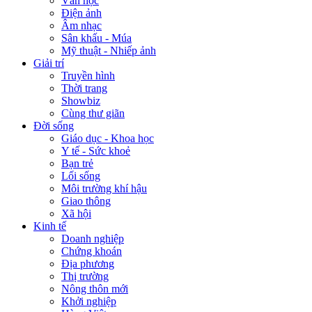
Văn học
Điện ảnh
Âm nhạc
Sân khấu - Múa
Mỹ thuật - Nhiếp ảnh
Giải trí
Truyền hình
Thời trang
Showbiz
Cùng thư giãn
Đời sống
Giáo dục - Khoa học
Y tế - Sức khoẻ
Bạn trẻ
Lối sống
Môi trường khí hậu
Giao thông
Xã hội
Kinh tế
Doanh nghiệp
Chứng khoán
Địa phương
Thị trường
Nông thôn mới
Khởi nghiệp