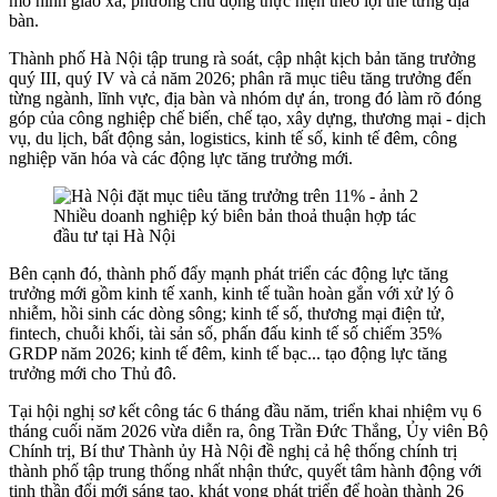
mô hình giao xã, phường chủ động thực hiện theo lợi thế từng địa
bàn.
Thành phố Hà Nội tập trung rà soát, cập nhật kịch bản tăng trưởng
quý III, quý IV và cả năm 2026; phân rã mục tiêu tăng trưởng đến
từng ngành, lĩnh vực, địa bàn và nhóm dự án, trong đó làm rõ đóng
góp của công nghiệp chế biến, chế tạo, xây dựng, thương mại - dịch
vụ, du lịch, bất động sản, logistics, kinh tế số, kinh tế đêm, công
nghiệp văn hóa và các động lực tăng trưởng mới.
Nhiều doanh nghiệp ký biên bản thoả thuận hợp tác
đầu tư tại Hà Nội
Bên cạnh đó, thành phố đẩy mạnh phát triển các động lực tăng
trưởng mới gồm kinh tế xanh, kinh tế tuần hoàn gắn với xử lý ô
nhiễm, hồi sinh các dòng sông; kinh tế số, thương mại điện tử,
fintech, chuỗi khối, tài sản số, phấn đấu kinh tế số chiếm 35%
GRDP năm 2026; kinh tế đêm, kinh tế bạc... tạo động lực tăng
trưởng mới cho Thủ đô.
Tại hội nghị sơ kết công tác 6 tháng đầu năm, triển khai nhiệm vụ 6
tháng cuối năm 2026 vừa diễn ra, ông
Trần Đức Thắng,
Ủy viên Bộ
Chính trị, Bí thư Thành ủy Hà Nội đề nghị cả hệ thống chính trị
thành phố tập trung thống nhất nhận thức, quyết tâm hành động với
tinh thần đổi mới sáng tạo, khát vọng phát triển để hoàn thành 26