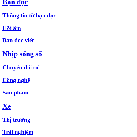
Bạn đọc
Thông tin từ bạn đọc
Hồi âm
Bạn đọc viết
Nhịp sống số
Chuyển đổi số
Công nghệ
Sản phẩm
Xe
Thị trường
Trải nghiệm