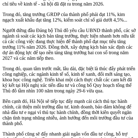
chỉ tiêu về kinh tế - xã hội đã đặt ra trong năm 2026.
Trong đó, tăng trưởng GRDP của thành phố phải đạt 11%, kim
ngạch xuất khẩu đạt tăng 12%, kiểm soát chỉ số giá dưới 4,5%...
Người đứng đầu Đảng bộ Thủ đô yêu cầu UBND thành phố, các sở
ngành rà soát các kịch bản tăng trưởng, thực hiện nhanh hơn nữa tất
cả các công việc đang thực hiện để thành phố đạt mục tiêu tăng
trưởng 11% năm 2026. Đồng thời, xây dựng kịch bản xác định các
dự án động lực để tạo nền tảng tăng trưởng hai con số trong năm
2027 và các năm tiếp theo.
Trong đó, quan tâm trước mắt, lâu dài, đặc biệt là thúc đẩy phát triển
công nghiệp, các ngành kinh tế số, kinh tế xanh, đổi mới sáng tạo,
khoa học công nghệ. Triển khai một cách thực chất các cam kết đã
ký kết tại Hội nghị xúc tiến đầu tư và công bố Quy hoạch tổng thể
Thủ đô tầm nhìn 100 năm trong ngày 29-6 vừa qua.
Bên cạnh đó, Hà Nội sẽ tiếp tục đẩy mạnh cải cách thủ tục hành
chính, cải thiện môi trường đầu tư, kinh doanh, bảo đảm không để
nhà đầu tư e ngại vì thủ tục hành chính, đồng thời kiên quyết ngăn
chặn tình trạng nhũng nhiễu, ảnh hưởng đến môi trường đầu tư của
thành phố.
Thành phố cũng sẽ đẩy nhanh giải ngân vốn đầu tư công, hỗ trợ