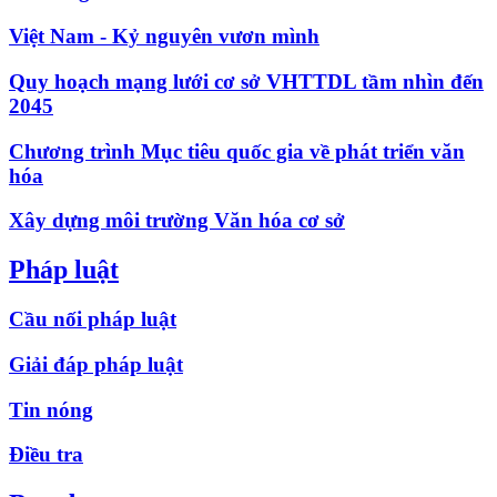
Việt Nam - Kỷ nguyên vươn mình
Quy hoạch mạng lưới cơ sở VHTTDL tầm nhìn đến
2045
Chương trình Mục tiêu quốc gia về phát triển văn
hóa
Xây dựng môi trường Văn hóa cơ sở
Pháp luật
Cầu nối pháp luật
Giải đáp pháp luật
Tin nóng
Điều tra