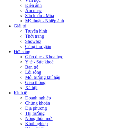
Văn học
Điện ảnh
Âm nhạc
Sân khấu - Múa
Mỹ thuật - Nhiếp ảnh
Giải trí
Truyền hình
Thời trang
Showbiz
Cùng thư giãn
Đời sống
Giáo dục - Khoa học
Y tế - Sức khoẻ
Bạn trẻ
Lối sống
Môi trường khí hậu
Giao thông
Xã hội
Kinh tế
Doanh nghiệp
Chứng khoán
Địa phương
Thị trường
Nông thôn mới
Khởi nghiệp