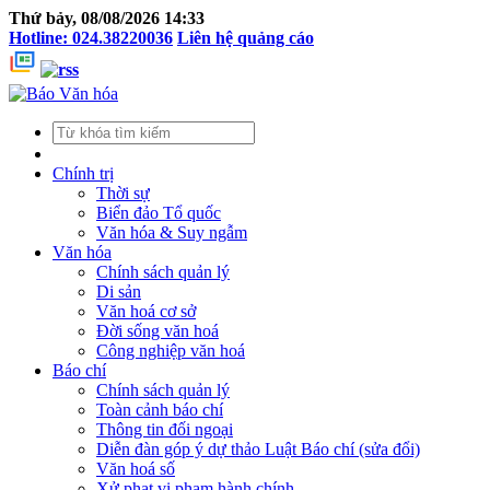
Thứ bảy, 08/08/2026 14:33
Hotline: 024.38220036
Liên hệ quảng cáo
Chính trị
Thời sự
Biển đảo Tổ quốc
Văn hóa & Suy ngẫm
Văn hóa
Chính sách quản lý
Di sản
Văn hoá cơ sở
Đời sống văn hoá
Công nghiệp văn hoá
Báo chí
Chính sách quản lý
Toàn cảnh báo chí
Thông tin đối ngoại
Diễn đàn góp ý dự thảo Luật Báo chí (sửa đổi)
Văn hoá số
Xử phạt vi phạm hành chính