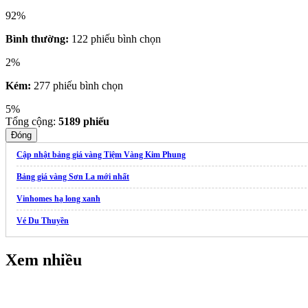
92%
Bình thường:
122 phiếu bình chọn
2%
Kém:
277 phiếu bình chọn
5%
Tổng cộng:
5189
phiếu
Đóng
Cập nhật bảng giá vàng Tiệm Vàng Kim Phung
Bảng giá vàng Sơn La mới nhất
Vinhomes hạ long xanh
Vé Du Thuyền
Xem nhiều