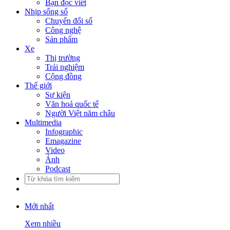
Bạn đọc viết
Nhịp sống số
Chuyển đổi số
Công nghệ
Sản phẩm
Xe
Thị trường
Trải nghiệm
Cộng đồng
Thế giới
Sự kiện
Văn hoá quốc tế
Người Việt năm châu
Multimedia
Infographic
Emagazine
Video
Ảnh
Podcast
Mới nhất
Xem nhiều