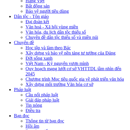
Hàng Việt
Bất động sản
Bảo vệ người tiêu dùng
Dân tộc - Tôn giáo
Đại đoàn kết
Văn hoá - Xã hội vùng miền
Văn hóa, du lịch dân tộc thiểu số
Chuyên đề dân tộc thiểu số và miền núi
Chuyên đề
Học tập và làm theo Bác
Xây dựng và bảo vệ nền tảng tư tưởng của Đảng
Đời sống xanh
Việt Nam - Kỷ nguyên vươn mình
Quy hoạch mạng lưới cơ sở VHTTDL tầm nhìn đến
2045
Chương trình Mục tiêu quốc gia về phát triển văn hóa
Xây dựng môi trường Văn hóa cơ sở
Pháp luật
Cầu nối pháp luật
Giải đáp pháp luật
Tin nóng
Điều tra
Bạn đọc
Thông tin từ bạn đọc
Hồi âm