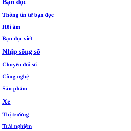
Bạn đọc
Thông tin từ bạn đọc
Hồi âm
Bạn đọc viết
Nhịp sống số
Chuyển đổi số
Công nghệ
Sản phẩm
Xe
Thị trường
Trải nghiệm