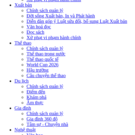
Xuất bản
Chính sách quản lý
Đời sống Xuất bản, In và Phát hành
Diễn đàn góp ý Luật sửa đổi, bổ sung Luật Xuất bản
Văn hoá đọc
Đọc sách
Xử phạt vi phạm hành chính
Thể thao
Chính sách quản lý
Thể thao trong nước
Thể thao quốc tế
World Cup 2026
Hậu trường
Câu chuyện thể thao
Du lịch
Chính sách quản lý
Điểm đến
Khám phá
Ẩm thực
Gia đình
Chính sách quản lý
Gia đình 360 độ
Tâm sự - Chuyện nhà
Nghệ thuật