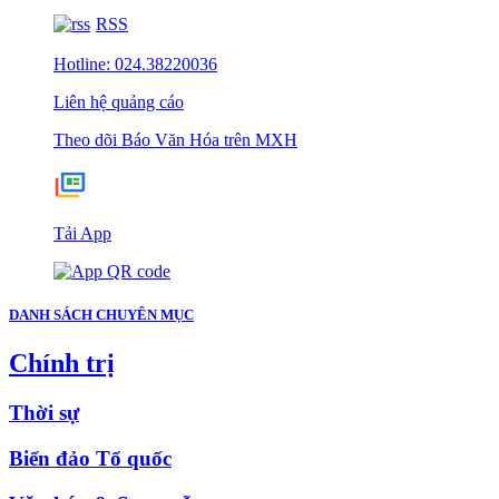
RSS
Hotline: 024.38220036
Liên hệ quảng cáo
Theo dõi Báo Văn Hóa trên MXH
Tải App
DANH SÁCH CHUYÊN MỤC
Chính trị
Thời sự
Biển đảo Tổ quốc