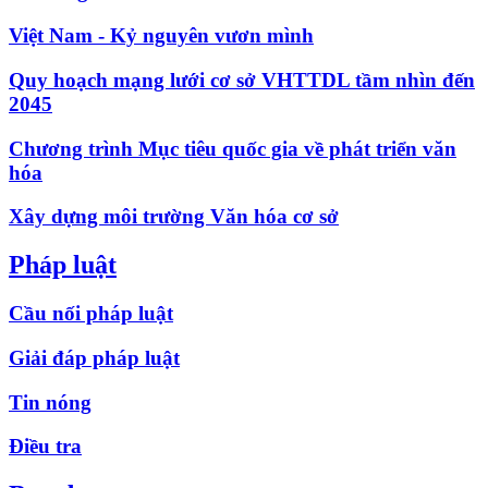
Việt Nam - Kỷ nguyên vươn mình
Quy hoạch mạng lưới cơ sở VHTTDL tầm nhìn đến
2045
Chương trình Mục tiêu quốc gia về phát triển văn
hóa
Xây dựng môi trường Văn hóa cơ sở
Pháp luật
Cầu nối pháp luật
Giải đáp pháp luật
Tin nóng
Điều tra