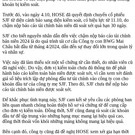
khoán bị kiểm soát.
Trước đó, vào ngày 4.10, HOSE đã quyết định chuyển cổ phiếu
SJF từ diện cảnh báo sang diện kiểm soát, có hiệu lực từ 11.10, do
chậm nộp báo cáo tài chính bán niên đã soát xét quá hạn 30 ngày.
SJF cho biết nguyên nhân dẫn đến việc chậm nộp báo cáo tài chính
bán niên 2024 là do quá trình tái cơ cấu Công ty con BWG Mai
Châu bắt đầu từ tháng 4/2024, dẫn đến sự thay đổi lớn trong quản lý
và nhân sự.
Việc này đã làm thiếu sót một số chứng từ cần thiết, do nhân viên cũ
đã nghỉ việc. Do vậy, đơn vị kiểm toán chưa đủ thông tin để phát
hành báo cáo kiểm toán bán niên được soát xét, vì cần xem xét đánh
giá số liệu trích lập dự phòng đầu tư tài chính vào công ty con cho
khoản đầu tư của công ty mẹ SJF. Theo đó, SJF chưa thể nộp báo
cáo tài chính bán niên được soát xét.
Để khắc phục tình trạng này, SJF cam kết sẽ yêu cầu các phòng ban
liên quan nhanh chóng hoàn thiện hồ sơ và chứng từ để cung cấp
cho đơn vị kiểm toán. Đồng thời, SJF cũng đang rà soát các khoản
đầu tư để tập trung vào những hạng mục mang lại hiệu quả cao,
đồng thời thoái vốn khỏi những mảng không mang lại hiệu quả.
Bên cạnh đó, công ty cũng đã đề nghị HOSE xem xét gia hạn thời