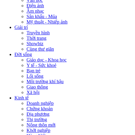
Văn học
Điện ảnh
Âm nhạc
Sân khấu - Múa
Mỹ thuật - Nhiếp ảnh
Giải trí
Truyền hình
Thời trang
Showbiz
Cùng thư giãn
Đời sống
Giáo dục - Khoa học
Y tế - Sức khoẻ
Bạn trẻ
Lối sống
Môi trường khí hậu
Giao thông
Xã hội
Kinh tế
Doanh nghiệp
Chứng khoán
Địa phương
Thị trường
Nông thôn mới
Khởi nghiệp