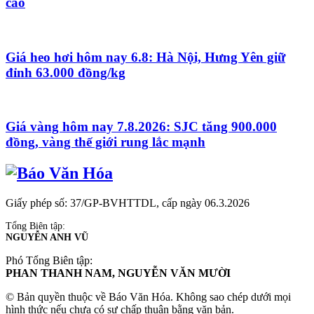
cao
Giá heo hơi hôm nay 6.8: Hà Nội, Hưng Yên giữ
đỉnh 63.000 đồng/kg
Giá vàng hôm nay 7.8.2026: SJC tăng 900.000
đồng, vàng thế giới rung lắc mạnh
Giấy phép số: 37/GP-BVHTTDL, cấp ngày 06.3.2026
Tổng Biên tập:
NGUYỄN ANH VŨ
Phó Tổng Biên tập:
PHAN THANH NAM, NGUYỄN VĂN MƯỜI
© Bản quyền thuộc về Báo Văn Hóa. Không sao chép dưới mọi
hình thức nếu chưa có sự chấp thuận bằng văn bản.