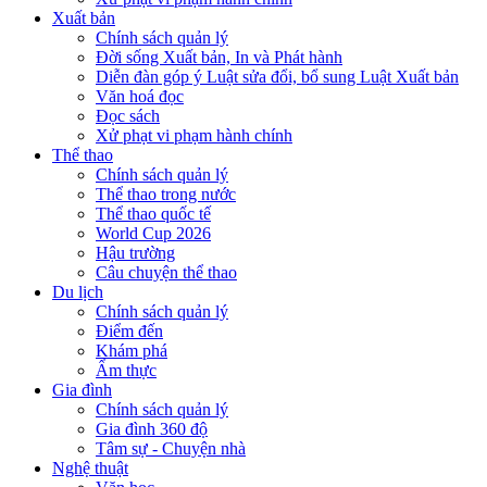
Xuất bản
Chính sách quản lý
Đời sống Xuất bản, In và Phát hành
Diễn đàn góp ý Luật sửa đổi, bổ sung Luật Xuất bản
Văn hoá đọc
Đọc sách
Xử phạt vi phạm hành chính
Thể thao
Chính sách quản lý
Thể thao trong nước
Thể thao quốc tế
World Cup 2026
Hậu trường
Câu chuyện thể thao
Du lịch
Chính sách quản lý
Điểm đến
Khám phá
Ẩm thực
Gia đình
Chính sách quản lý
Gia đình 360 độ
Tâm sự - Chuyện nhà
Nghệ thuật