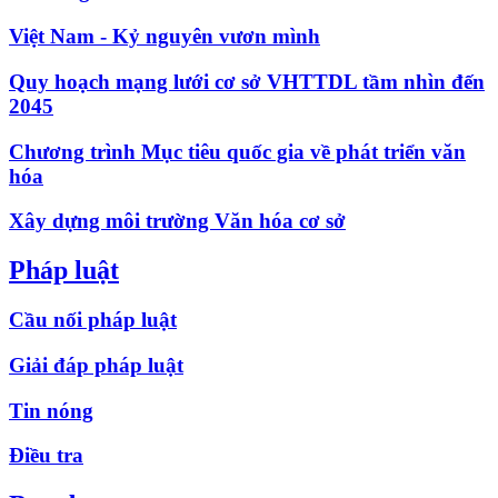
Việt Nam - Kỷ nguyên vươn mình
Quy hoạch mạng lưới cơ sở VHTTDL tầm nhìn đến
2045
Chương trình Mục tiêu quốc gia về phát triển văn
hóa
Xây dựng môi trường Văn hóa cơ sở
Pháp luật
Cầu nối pháp luật
Giải đáp pháp luật
Tin nóng
Điều tra