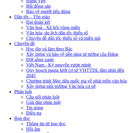
Hàng Việt
Bất động sản
Bảo vệ người tiêu dùng
Dân tộc - Tôn giáo
Đại đoàn kết
Văn hoá - Xã hội vùng miền
Văn hóa, du lịch dân tộc thiểu số
Chuyên đề dân tộc thiểu số và miền núi
Chuyên đề
Học tập và làm theo Bác
Xây dựng và bảo vệ nền tảng tư tưởng của Đảng
Đời sống xanh
Việt Nam - Kỷ nguyên vươn mình
Quy hoạch mạng lưới cơ sở VHTTDL tầm nhìn đến
2045
Chương trình Mục tiêu quốc gia về phát triển văn hóa
Xây dựng môi trường Văn hóa cơ sở
Pháp luật
Cầu nối pháp luật
Giải đáp pháp luật
Tin nóng
Điều tra
Bạn đọc
Thông tin từ bạn đọc
Hồi âm