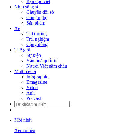
Bạn đọc viết
Nhịp sống số
Chuyển đổi số
Công nghệ
Sản phẩm
Xe
Thị trường
Trải nghiệm
Cộng đồng
Thế giới
Sự kiện
Văn hoá quốc tế
Người Việt năm châu
Multimedia
Infographic
Emagazine
Video
Ảnh
Podcast
Mới nhất
Xem nhiều