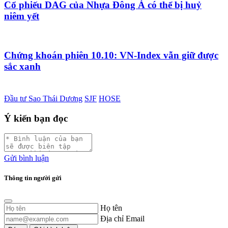
Cổ phiếu DAG của Nhựa Đông Á có thể bị huỷ
niêm yết
Chứng khoán phiên 10.10: VN-Index vẫn giữ được
sắc xanh
Đầu tư Sao Thái Dương
SJF
HOSE
Ý kiến bạn đọc
Gửi bình luận
Thông tin người gửi
Họ tên
Địa chỉ Email