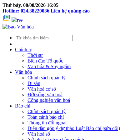
Thứ bảy, 08/08/2026 16:05
Hotline: 024.38220036
Liên hệ quảng cáo
Chính trị
Thời sự
Biển đảo Tổ quốc
Văn hóa & Suy ngẫm
Văn hóa
Chính sách quản lý
Di sản
Văn hoá cơ sở
Đời sống văn hoá
Công nghiệp văn hoá
Báo chí
Chính sách quản lý
Toàn cảnh báo chí
Thông tin đối ngoại
Diễn đàn góp ý dự thảo Luật Báo chí (sửa đổi)
Văn hoá số
Xử phạt vi phạm hành chính