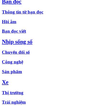
Bạn đọc
Thông tin từ bạn đọc
Hồi âm
Bạn đọc viết
Nhịp sống số
Chuyển đổi số
Công nghệ
Sản phẩm
Xe
Thị trường
Trải nghiệm