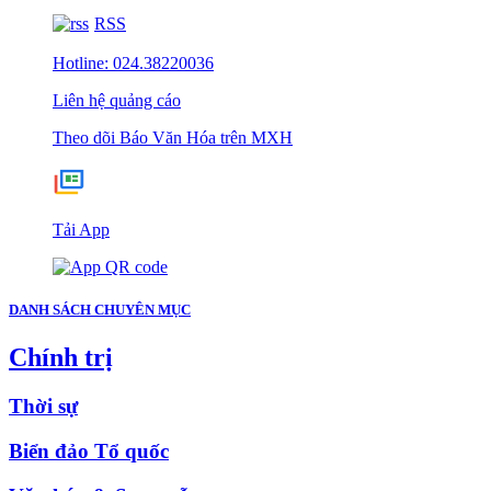
RSS
Hotline: 024.38220036
Liên hệ quảng cáo
Theo dõi Báo Văn Hóa trên MXH
Tải App
DANH SÁCH CHUYÊN MỤC
Chính trị
Thời sự
Biển đảo Tổ quốc