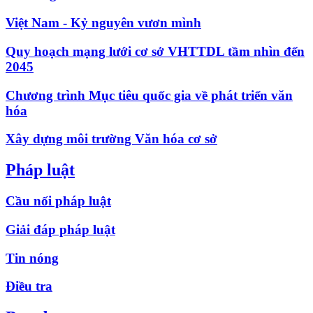
Việt Nam - Kỷ nguyên vươn mình
Quy hoạch mạng lưới cơ sở VHTTDL tầm nhìn đến
2045
Chương trình Mục tiêu quốc gia về phát triển văn
hóa
Xây dựng môi trường Văn hóa cơ sở
Pháp luật
Cầu nối pháp luật
Giải đáp pháp luật
Tin nóng
Điều tra