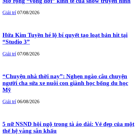
Mở rộng “vòng đời” kinh tế của show truyền hình
Giải trí
07/08/2026
Hứa Kim Tuyền hé lộ bí quyết tạo loạt bản hit tại
“Studio 3”
Giải trí
07/08/2026
“Chuyện nhà thời nay”: Nghẹn ngào câu chuyện
người cha sửa xe nuôi con giành học bổng du học
Mỹ
Giải trí
06/08/2026
5 nữ NSND hội ngộ trong tà áo dài: Vẻ đẹp của một
thế hệ vàng sân khấu