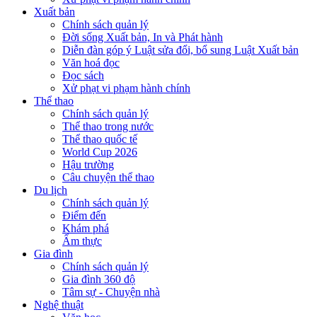
Xuất bản
Chính sách quản lý
Đời sống Xuất bản, In và Phát hành
Diễn đàn góp ý Luật sửa đổi, bổ sung Luật Xuất bản
Văn hoá đọc
Đọc sách
Xử phạt vi phạm hành chính
Thể thao
Chính sách quản lý
Thể thao trong nước
Thể thao quốc tế
World Cup 2026
Hậu trường
Câu chuyện thể thao
Du lịch
Chính sách quản lý
Điểm đến
Khám phá
Ẩm thực
Gia đình
Chính sách quản lý
Gia đình 360 độ
Tâm sự - Chuyện nhà
Nghệ thuật