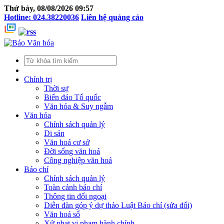
Thứ bảy, 08/08/2026 09:57
Hotline: 024.38220036
Liên hệ quảng cáo
Chính trị
Thời sự
Biển đảo Tổ quốc
Văn hóa & Suy ngẫm
Văn hóa
Chính sách quản lý
Di sản
Văn hoá cơ sở
Đời sống văn hoá
Công nghiệp văn hoá
Báo chí
Chính sách quản lý
Toàn cảnh báo chí
Thông tin đối ngoại
Diễn đàn góp ý dự thảo Luật Báo chí (sửa đổi)
Văn hoá số
Xử phạt vi phạm hành chính