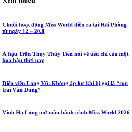
Xem nhiều
Chuỗi hoạt động Miss World diễn ra tại Hải Phòng
từ ngày 12 – 20.8
Á hậu Trần Thụy Thúy Tiên nói về tiêu chí của một
hoa hậu thời nay
Diễn viên Long Vũ: Không áp lực khi bị gọi là “con
trai Vân Dung”
Vịnh Hạ Long mở màn hành trình Miss World 2026