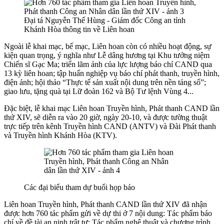
Đại tá Nguyễn Thế Hùng - Giám đốc Công an tỉnh
Khánh Hòa thông tin về Liên hoan
Ngoài lễ khai mạc, bế mạc, Liên hoan còn có nhiều hoạt động, sự
kiện quan trọng, ý nghĩa như Lễ dâng hương tại Khu tưởng niệm
Chiến sĩ Gạc Ma; triển lãm ảnh của lực lượng báo chí CAND qua
13 kỳ liên hoan; tập huấn nghiệp vụ báo chí phát thanh, truyền hình,
điện ảnh; hội thảo “Thực tế sản xuất nội dung trên nền tảng số”;
giao lưu, tặng quà tại Lữ đoàn 162 và Bộ Tư lệnh Vùng 4...
Đặc biệt, lễ khai mạc Liên hoan Truyền hình, Phát thanh CAND lần
thứ XIV, sẽ diễn ra vào 20 giờ, ngày 20-10, và được tường thuật
trực tiếp trên kênh Truyền hình CAND (ANTV) và Đài Phát thanh
và Truyền hình Khánh Hòa (KTV).
Các đại biểu tham dự buổi họp báo
Liên hoan Truyền hình, Phát thanh CAND lần thứ XIV đã nhận
được hơn 760 tác phẩm gửi về dự thi ở 7 nội dung: Tác phẩm báo
chí về đề tài an ninh trật tự; Tác phẩm nghệ thuật và chương trình