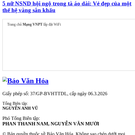
5 nữ NSND hội ngộ trong tà áo dài: Vẻ đẹp của một
thế hệ vàng sân khấu
Trang chủ
Mạng VNPT
lắp đặt WiFi
Giấy phép số: 37/GP-BVHTTDL, cấp ngày 06.3.2026
Tổng Biên tập:
NGUYỄN ANH VŨ
Phó Tổng Biên tập:
PHAN THANH NAM, NGUYỄN VĂN MƯỜI
© Bản quyền thuộc về Báo Văn Hóa. Không sao chép dưới mọi