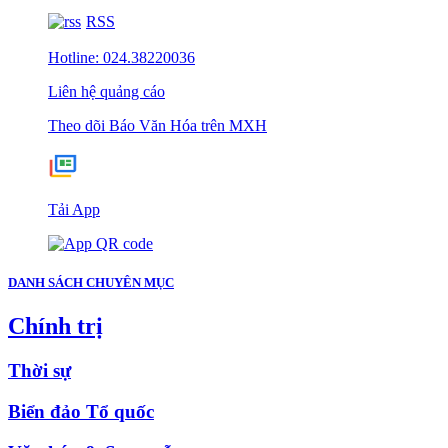
RSS
Hotline: 024.38220036
Liên hệ quảng cáo
Theo dõi Báo Văn Hóa trên MXH
Tải App
DANH SÁCH CHUYÊN MỤC
Chính trị
Thời sự
Biển đảo Tổ quốc