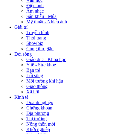
Văn học
Điện ảnh
Âm nhạc
Sân khấu - Múa
Mỹ thuật - Nhiếp ảnh
Giải trí
Truyền hình
Thời trang
Showbiz
Cùng thư giãn
Đời sống
Giáo dục - Khoa học
Y tế - Sức khoẻ
Bạn trẻ
Lối sống
Môi trường khí hậu
Giao thông
Xã hội
Kinh tế
Doanh nghiệp
Chứng khoán
Địa phương
Thị trường
Nông thôn mới
Khởi nghiệp