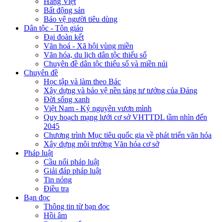
Hàng Việt
Bất động sản
Bảo vệ người tiêu dùng
Dân tộc - Tôn giáo
Đại đoàn kết
Văn hoá - Xã hội vùng miền
Văn hóa, du lịch dân tộc thiểu số
Chuyên đề dân tộc thiểu số và miền núi
Chuyên đề
Học tập và làm theo Bác
Xây dựng và bảo vệ nền tảng tư tưởng của Đảng
Đời sống xanh
Việt Nam - Kỷ nguyên vươn mình
Quy hoạch mạng lưới cơ sở VHTTDL tầm nhìn đến
2045
Chương trình Mục tiêu quốc gia về phát triển văn hóa
Xây dựng môi trường Văn hóa cơ sở
Pháp luật
Cầu nối pháp luật
Giải đáp pháp luật
Tin nóng
Điều tra
Bạn đọc
Thông tin từ bạn đọc
Hồi âm