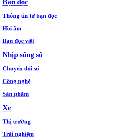
Bạn đọc
Thông tin từ bạn đọc
Hồi âm
Bạn đọc viết
Nhịp sống số
Chuyển đổi số
Công nghệ
Sản phẩm
Xe
Thị trường
Trải nghiệm