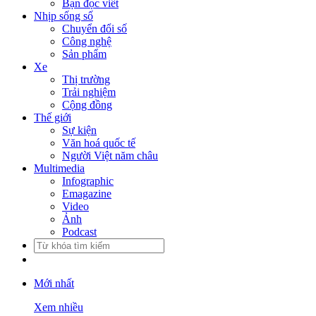
Bạn đọc viết
Nhịp sống số
Chuyển đổi số
Công nghệ
Sản phẩm
Xe
Thị trường
Trải nghiệm
Cộng đồng
Thế giới
Sự kiện
Văn hoá quốc tế
Người Việt năm châu
Multimedia
Infographic
Emagazine
Video
Ảnh
Podcast
Mới nhất
Xem nhiều