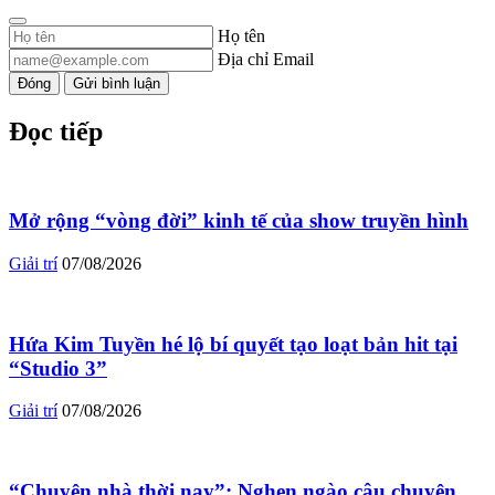
Họ tên
Địa chỉ Email
Đóng
Gửi bình luận
Đọc tiếp
Mở rộng “vòng đời” kinh tế của show truyền hình
Giải trí
07/08/2026
Hứa Kim Tuyền hé lộ bí quyết tạo loạt bản hit tại
“Studio 3”
Giải trí
07/08/2026
“Chuyện nhà thời nay”: Nghẹn ngào câu chuyện