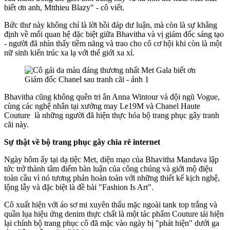
biết ơn anh, Mtthieu Blazy"
-
cô viết.
Bức thư này không chỉ là lời hồi đáp dư luận, mà còn là sự khẳng
định về mối quan hệ đặc biệt giữa Bhavitha và vị giám đốc sáng tạo
- người đã nhìn thấy tiềm năng và trao cho cô cơ hội khi còn là một
nữ sinh kiến trúc xa lạ với thế giới xa xỉ.
Bhavitha cũng không quên tri ân Anna Wintour và đội ngũ Vogue,
cùng các nghệ nhân tại xưởng may Le19M và Chanel Haute
Couture là những người đã hiện thực hóa bộ trang phục gây tranh
cãi này.
Sự thật về bộ trang phục gây chia rẽ internet
Ngày hôm ấy tại dạ tiệc Met, diện mạo của Bhavitha Mandava lập
tức trở thành tâm điểm bàn luận của công chúng và giới mộ điệu
toàn cầu vì nó tương phản hoàn toàn với những thiết kế kịch nghệ,
lộng lẫy và đặc biệt là đề bài "Fashion Is Art".
Cô xuất hiện với
áo sơ mi xuyên thấu mặc ngoài tank top trắng và
quần lụa hiệu ứng denim thực chất là một tác phẩm Couture tái hiện
lại chính bộ trang phục cô đã mặc vào ngày bị "phát hiện" dưới ga