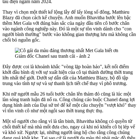
tàu điện ngầm năm 2024.
Thay vì chọn một thiết kế lộng lẫy để lấy lòng số đông, Matthieu
Blazy đã chọn cách kể chuyện. Anh muốn Bhavitha bước lên bậc
thềm Met Gala với đúng bản sắc của ngày đầu tiên cô bước chân
vào ngành công nghiệp này. Đó là một sự tôn vinh dành cho "con
người bình thường" bước vào không gian thượng lưu mà không cần
chối bỏ nguồn gốc.
Đây được coi là khoảnh khắc "vòng lặp hoàn hảo", kết nối điểm
khởi đầu bình dị với sự xuất hiện của cô tại thánh đường thời trang
lớn nhất thế giới. Dưới sự dẫn dắt của Matthieu Blazy, bộ đồ tập
trung vào tính tự sự và sự thanh lịch tiết chế thay vì phô trương.
Khi nữ người mẫu 26 tuổi bước chân lên thảm đỏ cũng là lúc một
làn sóng tranh luận đã nổ ra. Công chúng
cáo buộc Chanel đang lợi
dụng hình ảnh của Đại sứ trẻ để kể một câu chuyện "vượt khó" thay
vì tôn vinh cô như một ngôi sao thời trang thực thụ.
Một số người cho rằng vì là tân binh, Bhavitha không có quyền từ
chối thiết kế mà nhà mốt đưa cho, ngay cả khi nó khiến cô bị lép vế
và khó xử. Ngược lại, những người ủng hộ cho rằng công chúng
đang quá khắt khe. Tại sao cứ là người da màu thì phải mặc đồ thêu