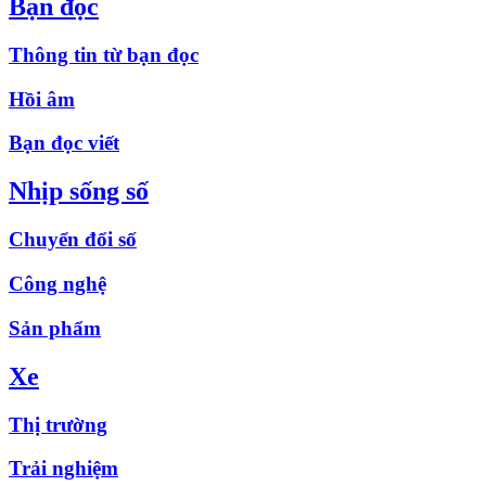
Bạn đọc
Thông tin từ bạn đọc
Hồi âm
Bạn đọc viết
Nhịp sống số
Chuyển đổi số
Công nghệ
Sản phẩm
Xe
Thị trường
Trải nghiệm