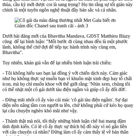
thùa, cầu kỳ mới được coi là sang trọng? Họ tin rằng sự tối giản này
chính là một tuyên ngôn nghệ thuật đầy bản sắc và cá nhân.
Dưới bài đăng mới của Bhavitha Mandava, GĐST Matthieu Blazy
cũng để lại bình luận:
"Mỗi bước đi cùng nhau đều là một phước
lành, không thể chờ đợi để tiếp tục hành trình này cùng em,
Bhavitha".
Tuy nhiên, khán giả vẫn để lại nhiều bình luận trái chiều:
- Tôi không hiểu sao bạn lại đồng ý với chiến dịch này. Cảm giác
như họ không thực sự muốn bạn vì khuôn mặt xinh đẹp hay tố chất
icon, mà họ chỉ muốn khoe với thế giới rằng: 'Nhìn xem, chúng tôi
có thể nhặt một cô gái dưới tàu điện ngầm và giúp cô ấy đổi đời'.
- Đừng mãi nhốt cô ấy vào cái mác 'cô gái tàu điện ngầm'. Sự đại
diện nên nâng tầm con người ta lên, chứ không phải cứ kéo họ quay
lại câu chuyện nghèo khó mãi như vậy.
- Thành thật mà nói, tôi thấy những bình luận chê bai mang đậm
tính định kiến. Có lẽ cô ấy thực sự thích bộ đồ này vì nó gắn liền
với câu chuyện cá nhân? Đừng làm cô ấy cảm thấy tệ về bản thân