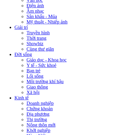
Văn học
Điện ảnh
Âm nhạc
Sân khấu - Múa
Mỹ thuật - Nhiếp ảnh
Giải trí
Truyền hình
Thời trang
Showbiz
Cùng thư giãn
Đời sống
Giáo dục - Khoa học
Y tế - Sức khoẻ
Bạn trẻ
Lối sống
Môi trường khí hậu
Giao thông
Xã hội
Kinh tế
Doanh nghiệp
Chứng khoán
Địa phương
Thị trường
Nông thôn mới
Khởi nghiệp