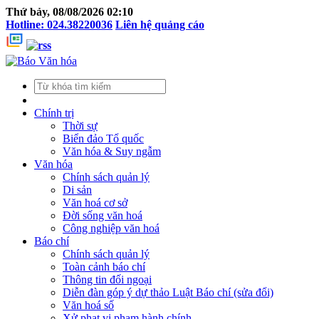
Thứ bảy, 08/08/2026 02:10
Hotline: 024.38220036
Liên hệ quảng cáo
Chính trị
Thời sự
Biển đảo Tổ quốc
Văn hóa & Suy ngẫm
Văn hóa
Chính sách quản lý
Di sản
Văn hoá cơ sở
Đời sống văn hoá
Công nghiệp văn hoá
Báo chí
Chính sách quản lý
Toàn cảnh báo chí
Thông tin đối ngoại
Diễn đàn góp ý dự thảo Luật Báo chí (sửa đổi)
Văn hoá số
Xử phạt vi phạm hành chính