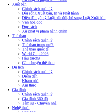
Xuất bản
Chính sách quản lý
Đời sống Xuất bản, In và Phát hành
Diễn đàn góp ý Luật sửa đổi, bổ sung Luật Xuất bản
Văn hoá đọc
Đọc sách
Xử phạt vi phạm hành chính
Thể thao
Chính sách quản lý
Thể thao trong nước
Thể thao quốc tế
World Cup 2026
Hậu trường
Câu chuyện thể thao
Du lịch
Chính sách quản lý
Điểm đến
Khám phá
Ẩm thực
Gia đình
Chính sách quản lý
Gia đình 360 độ
Tâm sự - Chuyện nhà
Nghệ thuật