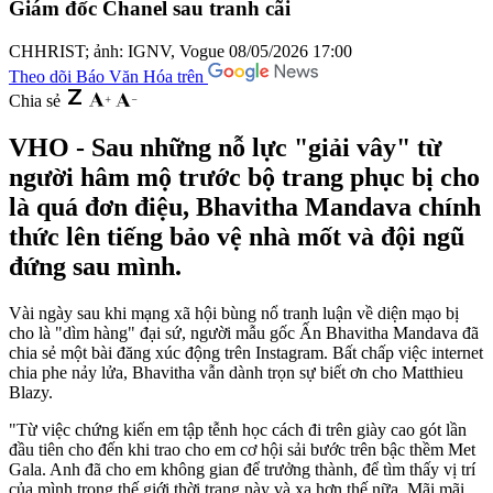
Giám đốc Chanel sau tranh cãi
CHHRIST; ảnh: IGNV, Vogue
08/05/2026 17:00
Theo dõi Báo Văn Hóa trên
Chia sẻ
VHO - Sau những nỗ lực "giải vây" từ
người hâm mộ trước bộ trang phục bị cho
là quá đơn điệu, Bhavitha Mandava chính
thức lên tiếng bảo vệ nhà mốt và đội ngũ
đứng sau mình.
Vài ngày sau khi mạng xã hội bùng nổ tranh luận về diện mạo bị
cho là "dìm hàng" đại sứ, người mẫu gốc Ấn Bhavitha Mandava đã
chia sẻ một bài đăng xúc động trên Instagram. Bất chấp việc internet
chia phe nảy lửa, Bhavitha vẫn dành trọn sự biết ơn cho Matthieu
Blazy.
"Từ việc chứng kiến em tập tễnh học cách đi trên giày cao gót lần
đầu tiên cho đến khi trao cho em cơ hội sải bước trên bậc thềm Met
Gala. Anh đã cho em không gian để trưởng thành, để tìm thấy vị trí
của mình trong thế giới thời trang này và xa hơn thế nữa.
Mãi mãi