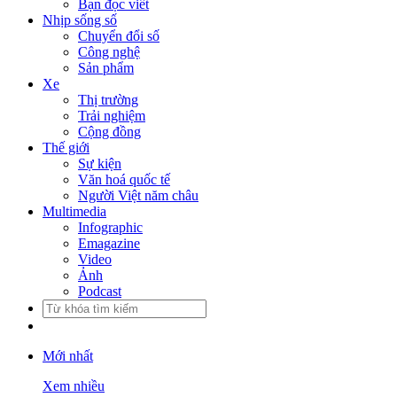
Bạn đọc viết
Nhịp sống số
Chuyển đổi số
Công nghệ
Sản phẩm
Xe
Thị trường
Trải nghiệm
Cộng đồng
Thế giới
Sự kiện
Văn hoá quốc tế
Người Việt năm châu
Multimedia
Infographic
Emagazine
Video
Ảnh
Podcast
Mới nhất
Xem nhiều