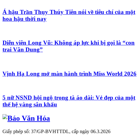
Á hậu Trần Thụy Thúy Tiên nói về tiêu chí của một
hoa hậu thời nay
Diễn viên Long Vũ: Không áp lực khi bị gọi là “con
trai Vân Dung”
Vịnh Hạ Long mở màn hành trình Miss World 2026
5 nữ NSND hội ngộ trong tà áo dài: Vẻ đẹp của một
thế hệ vàng sân khấu
Giấy phép số: 37/GP-BVHTTDL, cấp ngày 06.3.2026