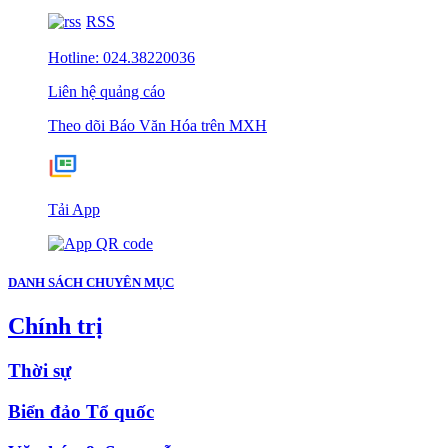
RSS
Hotline: 024.38220036
Liên hệ quảng cáo
Theo dõi Báo Văn Hóa trên MXH
Tải App
DANH SÁCH CHUYÊN MỤC
Chính trị
Thời sự
Biển đảo Tổ quốc