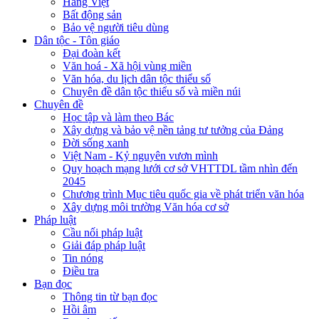
Hàng Việt
Bất động sản
Bảo vệ người tiêu dùng
Dân tộc - Tôn giáo
Đại đoàn kết
Văn hoá - Xã hội vùng miền
Văn hóa, du lịch dân tộc thiểu số
Chuyên đề dân tộc thiểu số và miền núi
Chuyên đề
Học tập và làm theo Bác
Xây dựng và bảo vệ nền tảng tư tưởng của Đảng
Đời sống xanh
Việt Nam - Kỷ nguyên vươn mình
Quy hoạch mạng lưới cơ sở VHTTDL tầm nhìn đến
2045
Chương trình Mục tiêu quốc gia về phát triển văn hóa
Xây dựng môi trường Văn hóa cơ sở
Pháp luật
Cầu nối pháp luật
Giải đáp pháp luật
Tin nóng
Điều tra
Bạn đọc
Thông tin từ bạn đọc
Hồi âm