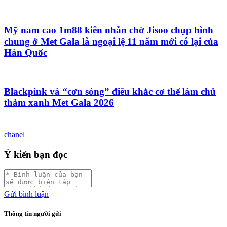
Mỹ nam cao 1m88 kiên nhẫn chờ Jisoo chụp hình
chung ở Met Gala là ngoại lệ 11 năm mới có lại của
Hàn Quốc
Blackpink và “cơn sóng” điêu khắc cơ thể làm chủ
thảm xanh Met Gala 2026
chanel
Ý kiến bạn đọc
Gửi bình luận
Thông tin người gửi