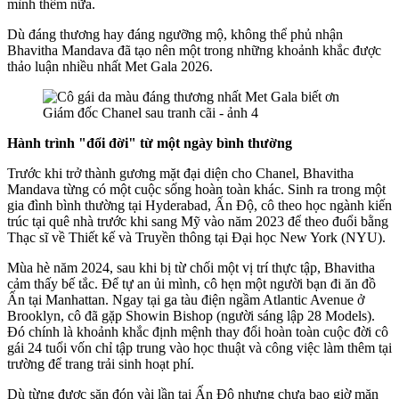
mình thêm nữa.
Dù đáng thương hay đáng ngưỡng mộ, không thể phủ nhận
Bhavitha Mandava đã tạo nên một trong những khoảnh khắc được
thảo luận nhiều nhất Met Gala 2026.
Hành trình "đổi đời" từ một ngày bình thường
Trước khi trở thành gương mặt đại diện cho Chanel, Bhavitha
Mandava từng có một cuộc sống hoàn toàn khác. Sinh ra trong một
gia đình bình thường tại Hyderabad, Ấn Độ, cô theo học ngành kiến
trúc tại quê nhà trước khi sang Mỹ vào năm 2023 để theo đuổi bằng
Thạc sĩ về Thiết kế và Truyền thông tại Đại học New York (NYU).
Mùa hè năm 2024, sau khi bị từ chối một vị trí thực tập, Bhavitha
cảm thấy bế tắc. Để tự an ủi mình, cô hẹn một người bạn đi ăn đồ
Ấn tại Manhattan. Ngay tại ga tàu điện ngầm Atlantic Avenue ở
Brooklyn, cô đã gặp Showin Bishop (người sáng lập 28 Models).
Đó chính là khoảnh khắc định mệnh thay đổi hoàn toàn cuộc đời cô
gái 24 tuổi vốn chỉ tập trung vào học thuật và công việc làm thêm tại
trường để trang trải sinh hoạt phí.
Dù từng được săn đón vài lần tại Ấn Độ nhưng chưa bao giờ mặn