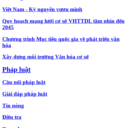
Việt Nam - Kỷ nguyên vươn mình
Quy hoạch mạng lưới cơ sở VHTTDL tầm nhìn đến
2045
Chương trình Mục tiêu quốc gia về phát triển văn
hóa
Xây dựng môi trường Văn hóa cơ sở
Pháp luật
Cầu nối pháp luật
Giải đáp pháp luật
Tin nóng
Điều tra