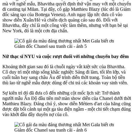
mà với nghề mẫu, Bhavitha quyết định thử vận may với một chuyến
đi casting tại Milan. Tại đây, cô gặp Matthieu Blazy (lúc đó là Giám
đốc sáng tạo của Bottega Veneta). Anh ngay lập tức đưa cô vào
show diễn Xuân/Hè và chiến dịch quảng cáo sau đó. Đối với
Bhavitha, đây chỉ là một công việc làm thêm, nhưng với bạn bè tại
New York, đó là một cơn địa chấn.
Nữ thạc sĩ NYU và cuộc rượt đuổi với những chuyến bay đêm
Khoảng thời gian sau đó là chuỗi ngày vắt kiệt sức của Bhavitha.
Cô duy trì một nhịp sống khắc nghiệt: Sáng đi làm, tối lên lớp, và
cuối tuần bay sang châu Âu để trình diễn thời trang. Toàn bộ tiền
thù lao từ nghề mẫu được dùng để chi trả các khoản vay sinh viên.
Sự kiên trì đó đã đưa cô đến những cột mốc lịch sử: Trở thành
người mẫu Ấn Độ đầu tiên mở màn show diễn của Chanel dưới thời
Matthieu Blazy. Đáng chú ý, show diễn Métiers d'art của hãng cũng
được đặt bối cảnh tại một ga tàu điện ngầm - một chi tiết chạm đúng
vào khởi đầu đầy duyên nợ của cô.