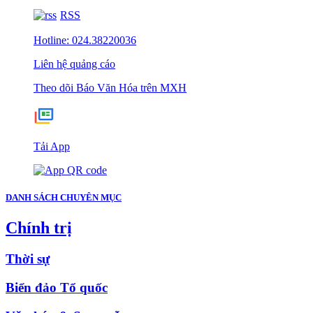
RSS
Hotline: 024.38220036
Liên hệ quảng cáo
Theo dõi Báo Văn Hóa trên MXH
Tải App
DANH SÁCH CHUYÊN MỤC
Chính trị
Thời sự
Biển đảo Tổ quốc