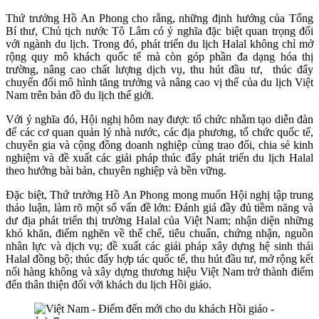
Thứ trưởng Hồ An Phong cho rằng, những định hướng của Tổng
Bí thư, Chủ tịch nước Tô Lâm có ý nghĩa đặc biệt quan trọng
đối
với ngành du lịch. Trong đó, p
hát triển du lịch Halal không chỉ mở
rộng quy mô khách quốc tế mà còn góp phần đa dạng hóa thị
trường, nâng cao chất lượng dịch vụ, thu hút đầu tư, thúc đẩy
chuyển đổi mô hình tăng trưởng và nâng cao vị thế của du lịch Việt
Nam trên bản đồ du lịch thế giới.
Với ý nghĩa đó, Hội nghị hôm nay được tổ chức nhằm tạo diễn đàn
để các cơ quan quản lý nhà nước, các địa phương, tổ chức quốc tế,
chuyên gia và cộng đồng doanh nghiệp cùng trao đổi, chia sẻ kinh
nghiệm và đề xuất các giải pháp thúc đẩy phát triển du lịch Halal
theo hướng bài bản, chuyên nghiệp và bền vững.
Đặc biệt, Thứ trưởng Hồ An Phong mong muốn Hội nghị tập trung
thảo luận, làm rõ một số vấn đề lớn: Đánh giá đầy đủ tiềm năng và
dư địa phát triển thị trường Halal của Việt Nam; nhận diện những
khó khăn, điểm nghẽn về thể chế, tiêu chuẩn, chứng nhận, nguồn
nhân lực và dịch vụ; đề xuất các giải pháp xây dựng hệ sinh thái
Halal đồng bộ; thúc đẩy hợp tác quốc tế, thu hút đầu tư, mở rộng kết
nối hàng không và xây dựng thương hiệu Việt Nam trở thành điểm
đến thân thiện đối với khách du lịch Hồi giáo.