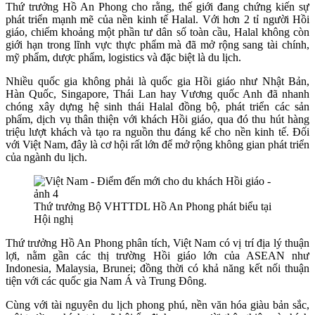
Thứ trưởng Hồ An Phong cho rằng, thế giới đang chứng kiến sự
phát triển mạnh mẽ của nền kinh tế Halal. Với hơn 2 tỉ người Hồi
giáo, chiếm khoảng một phần tư dân số toàn cầu, Halal không còn
giới hạn trong lĩnh vực thực phẩm mà đã mở rộng sang tài chính,
mỹ phẩm, dược phẩm, logistics và đặc biệt là du lịch.
Nhiều quốc gia không phải là quốc gia Hồi giáo như Nhật Bản,
Hàn Quốc, Singapore, Thái Lan hay Vương quốc Anh đã nhanh
chóng xây dựng hệ sinh thái Halal đồng bộ, phát triển các sản
phẩm, dịch vụ thân thiện với khách Hồi giáo, qua đó thu hút hàng
triệu lượt khách và tạo ra nguồn thu đáng kể cho nền kinh tế. Đối
với Việt Nam, đây là cơ hội rất lớn để mở rộng không gian phát triển
của ngành du lịch.
Thứ trưởng Bộ VHTTDL Hồ An Phong phát biểu tại
Hội nghị
Thứ trưởng Hồ An Phong phân tích, Việt Nam có vị trí địa lý thuận
lợi, nằm gần các thị trường Hồi giáo lớn của ASEAN như
Indonesia, Malaysia, Brunei; đồng thời có khả năng kết nối thuận
tiện với các quốc gia Nam Á và Trung Đông.
Cùng với tài nguyên du lịch phong phú, nền văn hóa giàu bản sắc,