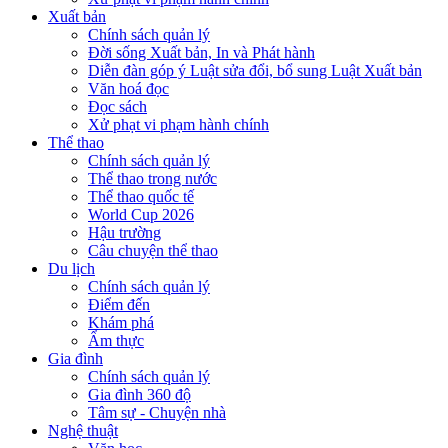
Xuất bản
Chính sách quản lý
Đời sống Xuất bản, In và Phát hành
Diễn đàn góp ý Luật sửa đổi, bổ sung Luật Xuất bản
Văn hoá đọc
Đọc sách
Xử phạt vi phạm hành chính
Thể thao
Chính sách quản lý
Thể thao trong nước
Thể thao quốc tế
World Cup 2026
Hậu trường
Câu chuyện thể thao
Du lịch
Chính sách quản lý
Điểm đến
Khám phá
Ẩm thực
Gia đình
Chính sách quản lý
Gia đình 360 độ
Tâm sự - Chuyện nhà
Nghệ thuật