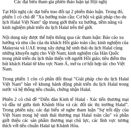
Các đại biểu tham gia phiên thảo luận tại Hội nghị
Tại Hội nghị các đại biểu trao đổi tại 2 phiên thảo luận. Trong đó,
phiên 1 có chủ đề "Xu hướng toàn cầu: Cơ hội và giải pháp cho du
lịch Halal Việt Nam" tập trung giới thiệu xu hướng, tiềm năng và
kinh nghiệm phát triển du lịch Halal trên thế giới.
Nội dung này được thể hiện thông qua các tham luận: Báo cáo xu
hướng và nhu cầu của du khách Hồi giáo toàn cầu; kinh nghiệm của
Malaysia và UAE trong xây dựng hệ sinh thái du lịch Halal cùng
những khuyến nghị cho Việt Nam; kinh nghiệm của Hàn Quốc
trong phát triển du lịch thân thiện với người Hồi giáo; tiêu điểm thu
hút khách Halal từ khu vực Nam Á, mở ra cơ hội hợp tác cho Việt
Nam.
Trong phiên 1 còn có phần đối thoại "Giải pháp cho du lịch Halal
Việt Nam" bàn về khung hành động phát triển du lịch Halal trong
nước và hệ thống tiêu chuẩn, chứng nhận Halal.
Phiên 2 có chủ đề “Diễn đàn Kinh tế Halal - Xúc tiến thương mại
và đầu tư giữa tỉnh Khánh Hòa và các đối tác thị trường Halal”.
Trong phiên này, các đại biểu sẽ nghe tham luận "Sự trỗi dậy của
Việt Nam trong hệ sinh thái thương mại Halal toàn cầu" và phần
giới thiệu các sản phẩm thương mại chủ lực, các lĩnh vực tương
thích với tiêu chuẩn Halal tại Khánh Hòa.