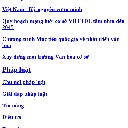
Việt Nam - Kỷ nguyên vươn mình
Quy hoạch mạng lưới cơ sở VHTTDL tầm nhìn đến
2045
Chương trình Mục tiêu quốc gia về phát triển văn
hóa
Xây dựng môi trường Văn hóa cơ sở
Pháp luật
Cầu nối pháp luật
Giải đáp pháp luật
Tin nóng
Điều tra