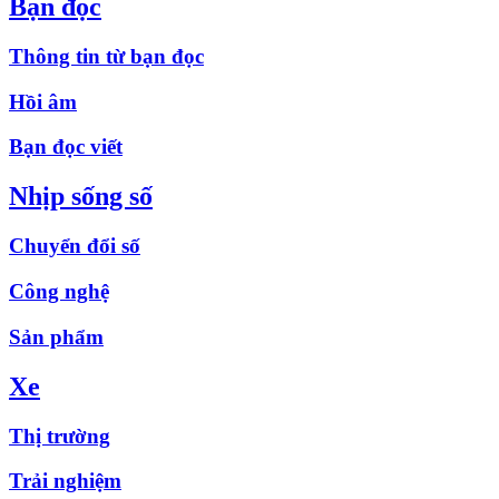
Bạn đọc
Thông tin từ bạn đọc
Hồi âm
Bạn đọc viết
Nhịp sống số
Chuyển đổi số
Công nghệ
Sản phẩm
Xe
Thị trường
Trải nghiệm