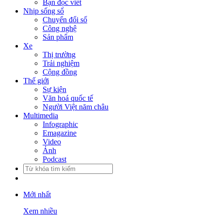
Bạn đọc viết
Nhịp sống số
Chuyển đổi số
Công nghệ
Sản phẩm
Xe
Thị trường
Trải nghiệm
Cộng đồng
Thế giới
Sự kiện
Văn hoá quốc tế
Người Việt năm châu
Multimedia
Infographic
Emagazine
Video
Ảnh
Podcast
Mới nhất
Xem nhiều