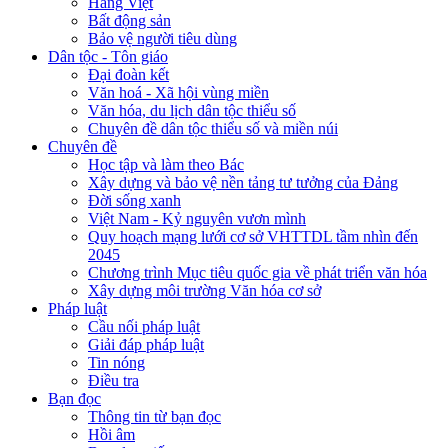
Hàng Việt
Bất động sản
Bảo vệ người tiêu dùng
Dân tộc - Tôn giáo
Đại đoàn kết
Văn hoá - Xã hội vùng miền
Văn hóa, du lịch dân tộc thiểu số
Chuyên đề dân tộc thiểu số và miền núi
Chuyên đề
Học tập và làm theo Bác
Xây dựng và bảo vệ nền tảng tư tưởng của Đảng
Đời sống xanh
Việt Nam - Kỷ nguyên vươn mình
Quy hoạch mạng lưới cơ sở VHTTDL tầm nhìn đến
2045
Chương trình Mục tiêu quốc gia về phát triển văn hóa
Xây dựng môi trường Văn hóa cơ sở
Pháp luật
Cầu nối pháp luật
Giải đáp pháp luật
Tin nóng
Điều tra
Bạn đọc
Thông tin từ bạn đọc
Hồi âm