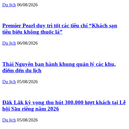
Du lịch
06/08/2026
Premier Pearl duy trì tốt các tiêu chí “Khách sạn
tiêu biểu không thuốc lá”
Du lịch
06/08/2026
Thái Nguyên ban hành khung quản lý các khu,
điểm đến du lịch
Du lịch
05/08/2026
Đắk Lắk kỳ vọng thu hút 300.000 lượt khách tại Lễ
hội Sầu riêng năm 2026
Du lịch
05/08/2026