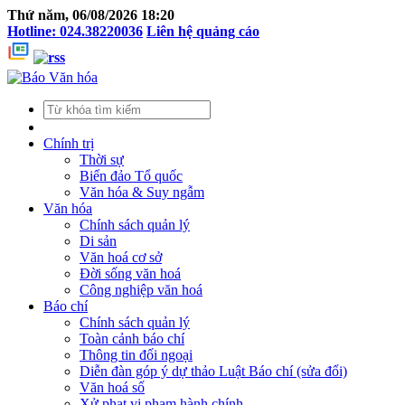
Thứ năm, 06/08/2026 18:20
Hotline: 024.38220036
Liên hệ quảng cáo
Chính trị
Thời sự
Biển đảo Tổ quốc
Văn hóa & Suy ngẫm
Văn hóa
Chính sách quản lý
Di sản
Văn hoá cơ sở
Đời sống văn hoá
Công nghiệp văn hoá
Báo chí
Chính sách quản lý
Toàn cảnh báo chí
Thông tin đối ngoại
Diễn đàn góp ý dự thảo Luật Báo chí (sửa đổi)
Văn hoá số
Xử phạt vi phạm hành chính