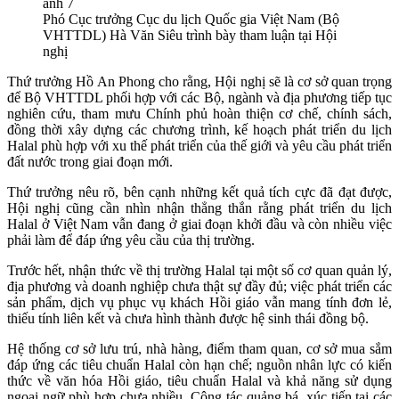
Phó Cục trưởng Cục du lịch Quốc gia Việt Nam (Bộ
VHTTDL) Hà Văn Siêu trình bày tham luận tại Hội
nghị
Thứ trưởng Hồ An Phong cho rằng, Hội nghị sẽ là cơ sở quan trọng
để Bộ VHTTDL phối hợp với các Bộ, ngành và địa phương tiếp tục
nghiên cứu, tham mưu Chính phủ hoàn thiện cơ chế, chính sách,
đồng thời xây dựng các chương trình, kế hoạch phát triển du lịch
Halal phù hợp với xu thế phát triển của thế giới và yêu cầu phát triển
đất nước trong giai đoạn mới.
Thứ trưởng nêu rõ, bên cạnh những kết quả tích cực đã đạt được,
Hội nghị cũng cần nhìn nhận thẳng thắn rằng phát triển du lịch
Halal ở Việt Nam vẫn đang ở giai đoạn khởi đầu và còn nhiều việc
phải làm để đáp ứng yêu cầu của thị trường.
Trước hết, nhận thức về thị trường Halal tại một số cơ quan quản lý,
địa phương và doanh nghiệp chưa thật sự đầy đủ; việc phát triển các
sản phẩm, dịch vụ phục vụ khách Hồi giáo vẫn mang tính đơn lẻ,
thiếu tính liên kết và chưa hình thành được hệ sinh thái đồng bộ.
Hệ thống cơ sở lưu trú, nhà hàng, điểm tham quan, cơ sở mua sắm
đáp ứng các tiêu chuẩn Halal còn hạn chế; nguồn nhân lực có kiến
thức về văn hóa Hồi giáo, tiêu chuẩn Halal và khả năng sử dụng
ngoại ngữ phù hợp chưa nhiều. Công tác quảng bá, xúc tiến tại các