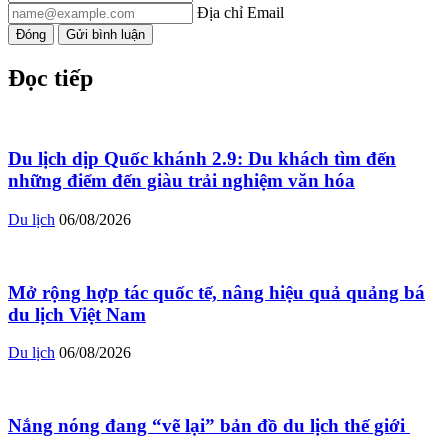
Địa chỉ Email
Đóng
Gửi bình luận
Đọc tiếp
Du lịch dịp Quốc khánh 2.9: Du khách tìm đến
những điểm đến giàu trải nghiệm văn hóa
Du lịch
06/08/2026
Mở rộng hợp tác quốc tế, nâng hiệu quả quảng bá
du lịch Việt Nam
Du lịch
06/08/2026
Nắng nóng đang “vẽ lại” bản đồ du lịch thế giới ​