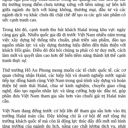
thị trường trọng điểm chưa tương xứng với tiềm năng; sự liên kết
giữa ngành du lịch với hàng không, thương mại, đầu tư và các
ngành dịch vụ khác chưa đủ chặt chẽ để tạo ra các gói sản phẩm có
sức cạnh tranh cao.
Trong khi đó, cạnh tranh thu hút khách Halal trong khu vực ngày
càng gay gắt. Nhiều quốc gia đã đi trước Việt Nam nhiều năm trong
việc xây dựng hệ thống tiêu chuẩn, phát triển sản phẩm, đào tạo
nguồn nhân lực và xây dựng thương hiệu điểm đến thân thiện với
khách Hồi giáo. Điều đó đòi hỏi chúng ta phải có tư duy mới, cách
làm mới và quyết tâm cao hơn để biến tiềm năng thành lợi thế cạnh
tranh thực sự.
Thứ trưởng Hồ An Phong mong muốn các tổ chức quốc tế, các cơ
quan chứng nhận Halal, các hiệp hội và doanh nghiệp nước ngoài
tiếp tục đồng hành cùng Việt Nam trong quá trình xây dựng và hoàn
thiện hệ sinh thái Halal, chia sẻ kinh nghiệm, chuyển giao công
nghệ, đào tạo nguồn nhân lực và tăng cường hợp tác đầu tư, góp
phần đưa Việt Nam tham gia sâu hơn vào chuỗi giá trị Halal toàn
cầu.
Việt Nam đang đứng trước cơ hội lớn để tham gia sâu hơn vào thị
trường Halal toàn cầu. Đây không chỉ là cơ hội để mở rộng thị
trường khách quốc tế mà còn là động lực thúc đẩy đổi mới mô hình
tăng trưởng của ngành du lịch, nâng cao chất lượng dịch vụ, phát