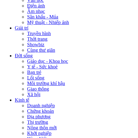
Văn học
Điện ảnh
Âm nhạc
Sân khấu - Múa
Mỹ thuật - Nhiếp ảnh
Giải trí
Truyền hình
Thời trang
Showbiz
Cùng thư giãn
Đời sống
Giáo dục - Khoa học
Y tế - Sức khoẻ
Bạn trẻ
Lối sống
Môi trường khí hậu
Giao thông
Xã hội
Kinh tế
Doanh nghiệp
Chứng khoán
Địa phương
Thị trường
Nông thôn mới
Khởi nghiệp