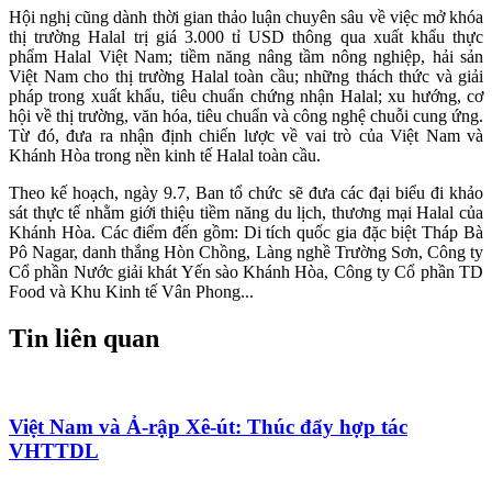
Hội nghị cũng dành thời gian thảo luận chuyên sâu về việc mở khóa
thị trường Halal trị giá 3.000 tỉ USD thông qua xuất khẩu thực
phẩm Halal Việt Nam; tiềm năng nâng tầm nông nghiệp, hải sản
Việt Nam cho thị trường Halal toàn cầu; những thách thức và giải
pháp trong xuất khẩu, tiêu chuẩn chứng nhận Halal; xu hướng, cơ
hội về thị trường, văn hóa, tiêu chuẩn và công nghệ chuỗi cung ứng.
Từ đó, đưa ra nhận định chiến lược về vai trò của Việt Nam và
Khánh Hòa trong nền kinh tế Halal toàn cầu.
Theo kế hoạch, ngày 9.7, Ban tổ chức sẽ đưa các đại biểu đi khảo
sát thực tế nhằm giới thiệu tiềm năng du lịch, thương mại Halal của
Khánh Hòa. Các điểm đến gồm: Di tích quốc gia đặc biệt Tháp Bà
Pô Nagar, danh thắng Hòn Chồng, Làng nghề Trường Sơn, Công ty
Cổ phần Nước giải khát Yến sào Khánh Hòa, Công ty Cổ phần TD
Food và Khu Kinh tế Vân Phong...
Tin liên quan
Việt Nam và Ả-rập Xê-út: Thúc đẩy hợp tác
VHTTDL