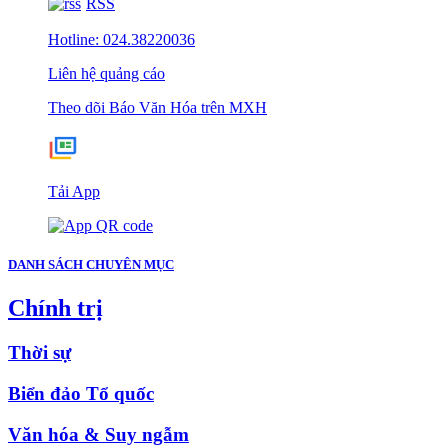
RSS
Hotline: 024.38220036
Liên hệ quảng cáo
Theo dõi Báo Văn Hóa trên MXH
Tải App
DANH SÁCH CHUYÊN MỤC
Chính trị
Thời sự
Biển đảo Tổ quốc
Văn hóa & Suy ngẫm