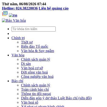
Thứ năm, 06/08/2026 07:44
Hotline: 024.38220036
Liên hệ quảng cáo
Chính trị
Thời sự
Biển đảo Tổ quốc
Văn hóa & Suy ngẫm
Văn hóa
Chính sách quản lý
Di sản
Văn hoá cơ sở
Đời sống văn hoá
Công nghiệp văn hoá
Báo chí
Chính sách quản lý
Toàn cảnh báo chí
Thông tin đối ngoại
Diễn đàn góp ý dự thảo Luật Báo chí (sửa đổi)
Văn hoá số
Xử phạt vi phạm hành chính