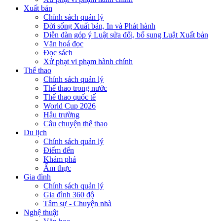
Xuất bản
Chính sách quản lý
Đời sống Xuất bản, In và Phát hành
Diễn đàn góp ý Luật sửa đổi, bổ sung Luật Xuất bản
Văn hoá đọc
Đọc sách
Xử phạt vi phạm hành chính
Thể thao
Chính sách quản lý
Thể thao trong nước
Thể thao quốc tế
World Cup 2026
Hậu trường
Câu chuyện thể thao
Du lịch
Chính sách quản lý
Điểm đến
Khám phá
Ẩm thực
Gia đình
Chính sách quản lý
Gia đình 360 độ
Tâm sự - Chuyện nhà
Nghệ thuật