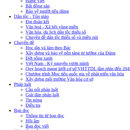
Hàng Việt
Bất động sản
Bảo vệ người tiêu dùng
Dân tộc - Tôn giáo
Đại đoàn kết
Văn hoá - Xã hội vùng miền
Văn hóa, du lịch dân tộc thiểu số
Chuyên đề dân tộc thiểu số và miền núi
Chuyên đề
Học tập và làm theo Bác
Xây dựng và bảo vệ nền tảng tư tưởng của Đảng
Đời sống xanh
Việt Nam - Kỷ nguyên vươn mình
Quy hoạch mạng lưới cơ sở VHTTDL tầm nhìn đến 204
Chương trình Mục tiêu quốc gia về phát triển văn hóa
Xây dựng môi trường Văn hóa cơ sở
Pháp luật
Cầu nối pháp luật
Giải đáp pháp luật
Tin nóng
Điều tra
Bạn đọc
Thông tin từ bạn đọc
Hồi âm
Bạn đọc viết