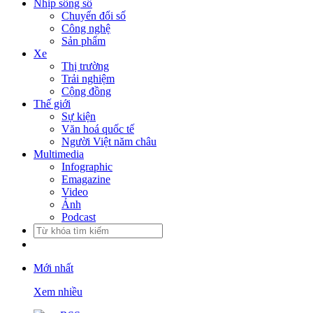
Nhịp sống số
Chuyển đổi số
Công nghệ
Sản phẩm
Xe
Thị trường
Trải nghiệm
Cộng đồng
Thế giới
Sự kiện
Văn hoá quốc tế
Người Việt năm châu
Multimedia
Infographic
Emagazine
Video
Ảnh
Podcast
Mới nhất
Xem nhiều