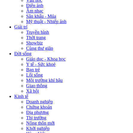
Văn học
Điện ảnh
Âm nhạc
Sân khấu - Múa
Mỹ thuật - Nhiếp ảnh
Giải trí
Truyền hình
Thời trang
Showbiz
Cùng thư giãn
Đời sống
Giáo dục - Khoa học
Y tế - Sức khoẻ
Bạn trẻ
Lối sống
Môi trường khí hậu
Giao thông
Xã hội
Kinh tế
Doanh nghiệp
Chứng khoán
Địa phương
Thị trường
Nông thôn mới
Khởi nghiệp