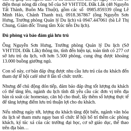
điện thoại nóng đã công bố của Sở VHTTDL Đắk Lắk (48 Nguyễn
Tất Thành, Buôn Ma Thuột), gồm các số 0985.859339 (ông Lê
Minh Hảo, Chánh Thanh tra), 0918.367867 (ông Nguyễn Sơn
Hưng, Trưởng phòng Quản lý Du lịch) và 0947.447061 (bà Lê Thị
Chung, Giám đốc Trung tâm Xúc tiến Du lịch).
Đủ phòng và bảo đảm giá lưu trú
Ông Nguyễn Sơn Hưng, Trưởng phòng Quản lý Du lịch (Sở
VHTTDL Đắk Lắk) thông tin, tính đến hiện tại, toàn tỉnh có 277 cơ
sở lưu trú du lịch, với hơn 5.500 phòng, cung ứng được khoảng
13.000 buồng giường ngủ.
Con số này, cơ bản đáp ứng được nhu cầu lưu trú của du khách đến
tham dự lễ hội café như 8 lần tổ chức trước.
Nhưng để chủ động đón tiếp, đảm bảo đáp ứng tốt lượng du khách
có thể tăng lên, ngành du lịch tỉnh đã yêu cầu các đơn vị trên địa
bàn rà soát các homestay, căn hộ cho thuê, lấy thêm số lượng thực tế
để tăng lượng điểm lưu trú thuận lợi cho du khách.
Nếu những ngày tới, lượng du khách tăng đột biến, ngành văn hóa
du lịch sẽ tham mưu ngay ban tổ chức lễ hội bố trí thêm các phòng
khách, ký túc xá của các trường đại học, cơ sở giáo dục, thể thao
trên địa bàn…