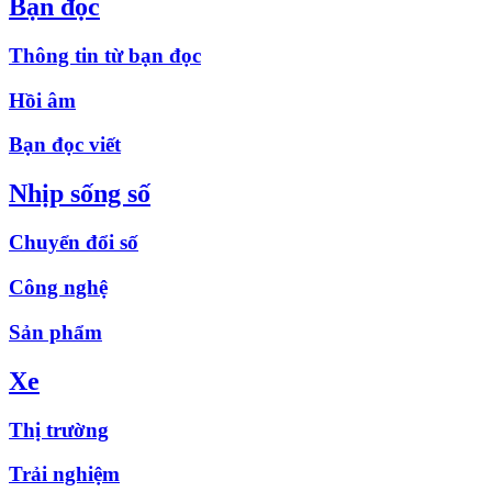
Bạn đọc
Thông tin từ bạn đọc
Hồi âm
Bạn đọc viết
Nhịp sống số
Chuyển đổi số
Công nghệ
Sản phẩm
Xe
Thị trường
Trải nghiệm