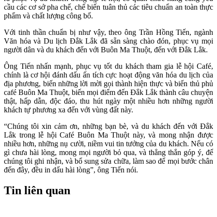
cầu các cơ sở pha chế, chế biến tuân thủ các tiêu chuẩn an toàn thực
phẩm và chất lượng công bố.
Với tinh thần chuẩn bị như vậy, theo ông Trần Hồng Tiến, ngành
Văn hóa và Du lịch Đắk Lắk đã sẵn sàng chào đón, phục vụ mọi
người dân và du khách đến với Buôn Ma Thuột, đến với Đắk Lắk.
Ông Tiến nhấn mạnh, phục vụ tốt du khách tham gia lễ hội Café,
chính là cơ hội đánh dấu ấn tích cực hoạt động văn hóa du lịch của
địa phương, biến những lời mời gọi thành hiện thực và biến thủ phủ
café Buôn Ma Thuột, biến mọi điểm đến Đắk Lắk thành câu chuyện
thật, hấp dẫn, độc đáo, thu hút ngày một nhiều hơn những người
khách tự phương xa đến với vùng đất này.
“Chúng tôi xin cảm ơn, những bạn bè, và du khách đến với Đắk
Lắk trong lễ hội Café Buôn Ma Thuột này, và mong nhận được
nhiều hơn, những nụ cười, niềm vui tin tưởng của du khách. Nếu có
gì chưa hài lòng, mong mọi người bỏ qua, và thẳng thắn góp ý, để
chúng tôi ghi nhận, và bổ sung sửa chữa, làm sao để mọi bước chân
đến đây, đều in dấu hài lòng”, ông Tiến nói.
Tin liên quan