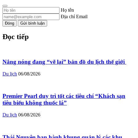
Họ tên
Địa chỉ Email
Đóng
Gửi bình luận
Đọc tiếp
Nắng nóng đang “vẽ lại” bản đồ du lịch thế giới ​
Du lịch
06/08/2026
Premier Pearl duy trì tốt các tiêu chí “Khách sạn
tiêu biểu không thuốc lá”
Du lịch
06/08/2026
Thái Nguyên ban hành khung quản lý các khu,