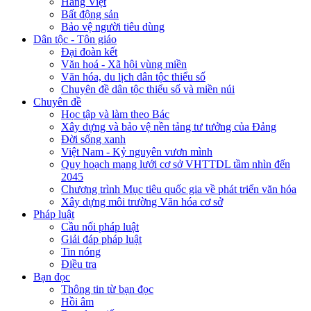
Hàng Việt
Bất động sản
Bảo vệ người tiêu dùng
Dân tộc - Tôn giáo
Đại đoàn kết
Văn hoá - Xã hội vùng miền
Văn hóa, du lịch dân tộc thiểu số
Chuyên đề dân tộc thiểu số và miền núi
Chuyên đề
Học tập và làm theo Bác
Xây dựng và bảo vệ nền tảng tư tưởng của Đảng
Đời sống xanh
Việt Nam - Kỷ nguyên vươn mình
Quy hoạch mạng lưới cơ sở VHTTDL tầm nhìn đến
2045
Chương trình Mục tiêu quốc gia về phát triển văn hóa
Xây dựng môi trường Văn hóa cơ sở
Pháp luật
Cầu nối pháp luật
Giải đáp pháp luật
Tin nóng
Điều tra
Bạn đọc
Thông tin từ bạn đọc
Hồi âm