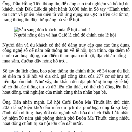
Ông Trần Hồng Tiến thông tin, để nâng cao trải nghiệm và hỗ trợ du
khách, tỉnh Đắk Lắk đã phát hành 3.000 bản in Sổ tay “Hành trình
du lịch” và phiên bản điện tử với ứng dụng mã QR in trên các tờ rơi,
trang thông tin điện tử quảng bá về lễ hội.
Người nông dân và hạt Café là chủ đề chính của lễ hội
Người dân và du khách có thể dễ dàng truy cập qua các ứng dụng
công nghệ số để nắm bắt thông tin về lễ hội, lịch trình, địa điểm tổ
chức các hoạt động, các điểm tham quan nổi bật, địa chỉ ăn uống –
mua sắm, đường dây nóng hỗ trợ…
Sổ tay du lịch cũng bao gồm thông tin chính thức về 34 tour du lịch
sẽ diễn ra ở lễ hội và địa chỉ, giá công khai của 277 cơ sở lưu trú
trên địa bàn tỉnh. Như vậy, du khách đến địa phương trong kỳ lễ hội
sẽ có đủ các thông tin và dữ liệu cần thiết, có thể chủ động lên lịch
hoạt động, trải nghiệm của mình cùng thân nhân bạn bè.
Ông Tiến nhấn mạnh, Lễ hội Café Buôn Ma Thuột lần thứ chín
2025 là sự kiện khởi đầu mùa du lịch địa phương, cũng là sự kiện
đánh dấu những thay đổi của ngành văn hóa du lịch Đắk Lắk nhân
kỷ niệm 50 năm giải phóng thành phố Buôn Ma Thuột, cùng nhiều
hoạt động chính trị xã hội lớn của đất nước.