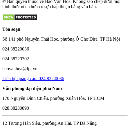
© Bản quyền thuộc về Báo Văn Hóa. Không sao chép dưới mọi
hình thức nếu chưa có sự chấp thuận bằng văn bản.
Tòa soạn
Số 141 phố Nguyễn Thái Học, phường Ô Chợ Dừa, TP Hà Nội
024.38220036
024.38229302
baovanhoa@fpt.vn
Liên hệ quảng cáo: 024.822.0036
Văn phòng đại diện phía Nam
170 Nguyễn Đình Chiểu, phường Xuân Hòa, TP HCM
028.38230890
12 Trương Hán Siêu, phường An Hải, TP Đà Nẵng