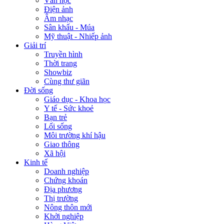
Văn học
Điện ảnh
Âm nhạc
Sân khấu - Múa
Mỹ thuật - Nhiếp ảnh
Giải trí
Truyền hình
Thời trang
Showbiz
Cùng thư giãn
Đời sống
Giáo dục - Khoa học
Y tế - Sức khoẻ
Bạn trẻ
Lối sống
Môi trường khí hậu
Giao thông
Xã hội
Kinh tế
Doanh nghiệp
Chứng khoán
Địa phương
Thị trường
Nông thôn mới
Khởi nghiệp