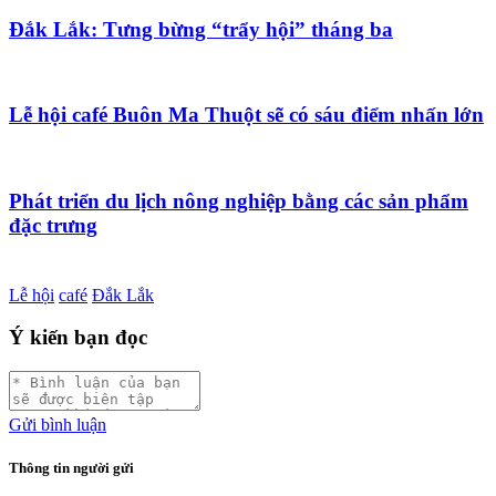
Đắk Lắk: Tưng bừng “trẩy hội” tháng ba
Lễ hội café Buôn Ma Thuột sẽ có sáu điểm nhấn lớn
Phát triển du lịch nông nghiệp bằng các sản phẩm
đặc trưng
Lễ hội
café
Đắk Lắk
Ý kiến bạn đọc
Gửi bình luận
Thông tin người gửi