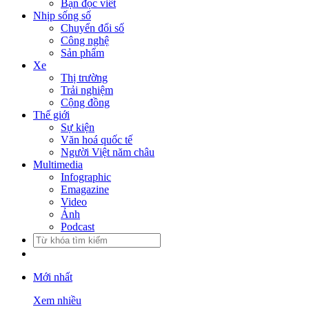
Bạn đọc viết
Nhịp sống số
Chuyển đổi số
Công nghệ
Sản phẩm
Xe
Thị trường
Trải nghiệm
Cộng đồng
Thế giới
Sự kiện
Văn hoá quốc tế
Người Việt năm châu
Multimedia
Infographic
Emagazine
Video
Ảnh
Podcast
Mới nhất
Xem nhiều