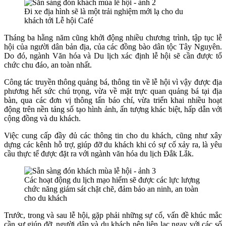
Đi xe địa hình sẽ là một trải nghiệm mới lạ cho du
khách tới Lễ hội Café
Tháng ba hằng năm cũng khởi động nhiều chương trình, tập tục lễ
hội của người dân bản địa, của các đồng bào dân tộc Tây Nguyên.
Do đó, ngành Văn hóa và Du lịch xác định lễ hội sẽ cần được tổ
chức chu đáo, an toàn nhất.
Công tác truyền thông quảng bá, thông tin về lễ hội vì vậy được địa
phương hết sức chú trọng, vừa về mặt trực quan quảng bá tại địa
bàn, qua các đơn vị thông tấn báo chí, vừa triển khai nhiều hoạt
động trên nền tảng số tạo hình ảnh, ấn tượng khác biệt, hấp dẫn với
cộng đồng và du khách.
Việc cung cấp đầy đủ các thông tin cho du khách, cũng như xây
dựng các kênh hỗ trợ, giúp đỡ du khách khi có sự cố xảy ra, là yêu
cầu thực tế được đặt ra với ngành văn hóa du lịch Đắk Lắk.
Các hoạt động du lịch mạo hiểm sẽ được các lực lượng
chức năng giám sát chặt chẽ, đảm bảo an ninh, an toàn
cho du khách
Trước, trong và sau lễ hội, gặp phải những sự cố, vấn đề khúc mắc
cần sự giúp đỡ, người dân và du khách nên liên lạc ngay với các số