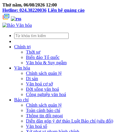
Thứ năm, 06/08/2026 12:00
Hotline: 024.38220036
Liên hệ quảng cáo
Chính trị
Thời sự
Biển đảo Tổ quốc
Văn hóa & Suy ngẫm
Văn hóa
Chính sách quản lý
Di sản
Văn hoá cơ sở
Đời sống văn hoá
Công nghiệp văn hoá
Báo chí
Chính sách quản lý
Toàn cảnh báo chí
Thông tin đối ngoại
Diễn đàn góp ý dự thảo Luật Báo chí (sửa đổi)
Văn hoá số
Xử phạt vi phạm hành chính