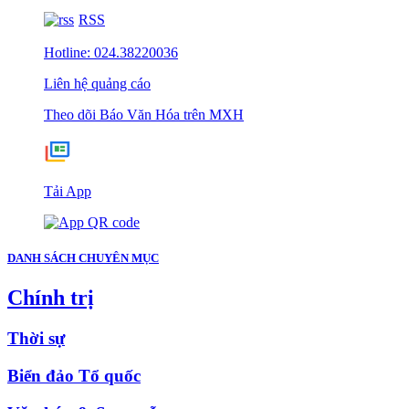
RSS
Hotline: 024.38220036
Liên hệ quảng cáo
Theo dõi Báo Văn Hóa trên MXH
Tải App
DANH SÁCH CHUYÊN MỤC
Chính trị
Thời sự
Biển đảo Tổ quốc