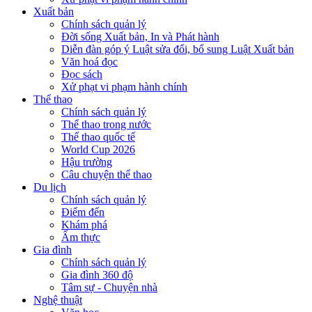
Xuất bản
Chính sách quản lý
Đời sống Xuất bản, In và Phát hành
Diễn đàn góp ý Luật sửa đổi, bổ sung Luật Xuất bản
Văn hoá đọc
Đọc sách
Xử phạt vi phạm hành chính
Thể thao
Chính sách quản lý
Thể thao trong nước
Thể thao quốc tế
World Cup 2026
Hậu trường
Câu chuyện thể thao
Du lịch
Chính sách quản lý
Điểm đến
Khám phá
Ẩm thực
Gia đình
Chính sách quản lý
Gia đình 360 độ
Tâm sự - Chuyện nhà
Nghệ thuật