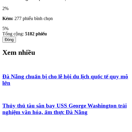
2%
Kém:
277 phiếu bình chọn
5%
Tổng cộng:
5182
phiếu
Đóng
Xem nhiều
Đà Nẵng chuẩn bị cho lễ hội du lịch quốc tế quy mô
lớn
Thủy thủ tàu sân bay USS George Washington trải
nghiệm văn hóa, ẩm thực Đà Nẵng