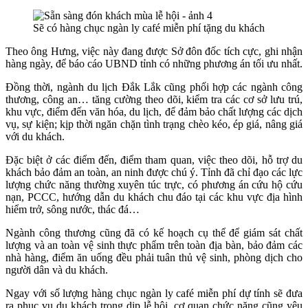
Sẽ có hàng chục ngàn ly café miễn phí tặng du khách
Theo ông Hưng, việc này đang được Sở đôn đốc tích cực, ghi nhận
hàng ngày, để báo cáo UBND tỉnh có những phương án tối ưu nhất.
Đồng thời, ngành du lịch Đắk Lắk cũng phối hợp các ngành công
thương, công an… tăng cường theo dõi, kiểm tra các cơ sở lưu trú,
khu vực, điểm đến văn hóa, du lịch, để đảm bảo chất lượng các dịch
vụ, sự kiện; kịp thời ngăn chặn tình trạng chèo kéo, ép giá, nâng giá
với du khách.
Đặc biệt ở các điểm đến, điểm tham quan, việc theo dõi, hỗ trợ du
khách bảo đảm an toàn, an ninh được chú ý. Tỉnh đã chỉ đạo các lực
lượng chức năng thường xuyên túc trực, có phương án cứu hộ cứu
nạn, PCCC, hướng dẫn du khách chu đáo tại các khu vực địa hình
hiểm trở, sông nước, thác đá…
Ngành công thương cũng đã có kế hoạch cụ thể để giám sát chất
lượng và an toàn vệ sinh thực phẩm trên toàn địa bàn, bảo đảm các
nhà hàng, điểm ăn uống đều phải tuân thủ vệ sinh, phòng dịch cho
người dân và du khách.
Ngay với số lượng hàng chục ngàn ly café miễn phí dự tính sẽ đưa
ra phục vụ du khách trong dịp lễ hội, cơ quan chức năng cũng yêu