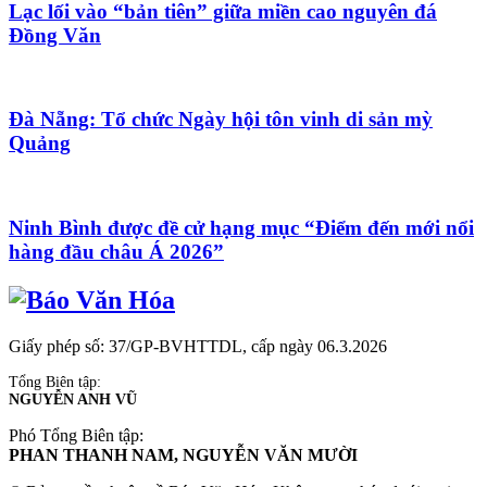
Lạc lối vào “bản tiên” giữa miền cao nguyên đá
Đồng Văn
Đà Nẵng: Tổ chức Ngày hội tôn vinh di sản mỳ
Quảng
Ninh Bình được đề cử hạng mục “Điểm đến mới nổi
hàng đầu châu Á 2026”
Giấy phép số: 37/GP-BVHTTDL, cấp ngày 06.3.2026
Tổng Biên tập:
NGUYỄN ANH VŨ
Phó Tổng Biên tập:
PHAN THANH NAM, NGUYỄN VĂN MƯỜI