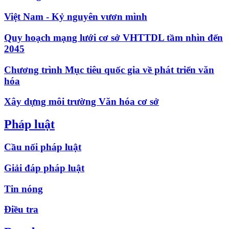
Việt Nam - Kỷ nguyên vươn mình
Quy hoạch mạng lưới cơ sở VHTTDL tầm nhìn đến
2045
Chương trình Mục tiêu quốc gia về phát triển văn
hóa
Xây dựng môi trường Văn hóa cơ sở
Pháp luật
Cầu nối pháp luật
Giải đáp pháp luật
Tin nóng
Điều tra