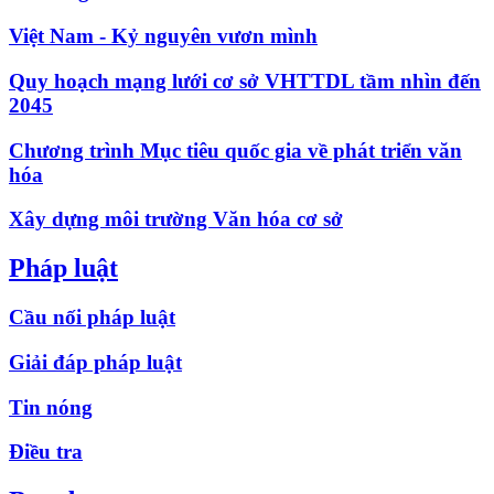
Việt Nam - Kỷ nguyên vươn mình
Quy hoạch mạng lưới cơ sở VHTTDL tầm nhìn đến
2045
Chương trình Mục tiêu quốc gia về phát triển văn
hóa
Xây dựng môi trường Văn hóa cơ sở
Pháp luật
Cầu nối pháp luật
Giải đáp pháp luật
Tin nóng
Điều tra