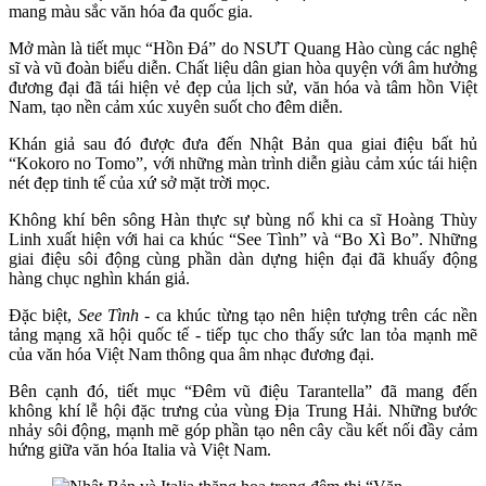
mang màu sắc văn hóa đa quốc gia.
Mở màn là tiết mục “Hồn Đá” do NSƯT Quang Hào cùng các nghệ
sĩ và vũ đoàn biểu diễn. Chất liệu dân gian hòa quyện với âm hưởng
đương đại đã tái hiện vẻ đẹp của lịch sử, văn hóa và tâm hồn Việt
Nam, tạo nền cảm xúc xuyên suốt cho đêm diễn.
Khán giả sau đó được đưa đến Nhật Bản qua giai điệu bất hủ
“Kokoro no Tomo”, với những màn trình diễn giàu cảm xúc tái hiện
nét đẹp tinh tế của xứ sở mặt trời mọc.
Không khí bên sông Hàn thực sự bùng nổ khi ca sĩ Hoàng Thùy
Linh xuất hiện với hai ca khúc “See Tình” và “Bo Xì Bo”. Những
giai điệu sôi động cùng phần dàn dựng hiện đại đã khuấy động
hàng chục nghìn khán giả.
Đặc biệt,
See Tình
- ca khúc từng tạo nên hiện tượng trên các nền
tảng mạng xã hội quốc tế - tiếp tục cho thấy sức lan tỏa mạnh mẽ
của văn hóa Việt Nam thông qua âm nhạc đương đại.
Bên cạnh đó, tiết mục “Đêm vũ điệu Tarantella” đã mang đến
không khí lễ hội đặc trưng của vùng Địa Trung Hải. Những bước
nhảy sôi động, mạnh mẽ góp phần tạo nên cây cầu kết nối đầy cảm
hứng giữa văn hóa Italia và Việt Nam.