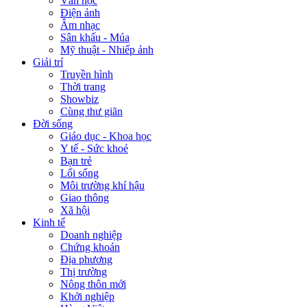
Văn học
Điện ảnh
Âm nhạc
Sân khấu - Múa
Mỹ thuật - Nhiếp ảnh
Giải trí
Truyền hình
Thời trang
Showbiz
Cùng thư giãn
Đời sống
Giáo dục - Khoa học
Y tế - Sức khoẻ
Bạn trẻ
Lối sống
Môi trường khí hậu
Giao thông
Xã hội
Kinh tế
Doanh nghiệp
Chứng khoán
Địa phương
Thị trường
Nông thôn mới
Khởi nghiệp