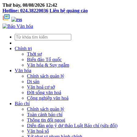
Thứ bảy, 08/08/2026 12:42
Hotline: 024.38220036
Liên hệ quảng cáo
Chính trị
Thời sự
Biển đảo Tổ quốc
Văn hóa & Suy ngẫm
Văn hóa
Chính sách quản lý
Di sản
Văn hoá cơ sở
Đời sống văn hoá
Công nghiệp văn hoá
Báo chí
Chính sách quản lý
Toàn cảnh báo chí
Thông tin đối ngoại
Diễn đàn góp ý dự thảo Luật Báo chí (sửa đổi)
Văn hoá số
Xử phạt vi phạm hành chính