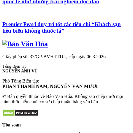
quốc tế nhờ những trải nghiệm độc đáo
Premier Pearl duy trì tốt các tiêu chí “Khách sạn
tiêu biểu không thuốc lá”
Giấy phép số: 37/GP-BVHTTDL, cấp ngày 06.3.2026
Tổng Biên tập:
NGUYỄN ANH VŨ
Phó Tổng Biên tập:
PHAN THANH NAM, NGUYỄN VĂN MƯỜI
© Bản quyền thuộc về Báo Văn Hóa. Không sao chép dưới mọi
hình thức nếu chưa có sự chấp thuận bằng văn bản.
Tòa soạn