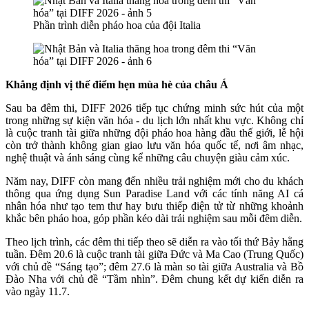
Phần trình diễn pháo hoa của đội Italia
Khẳng định vị thế điểm hẹn mùa hè của châu Á
Sau ba đêm thi, DIFF 2026 tiếp tục chứng minh sức hút của một
trong những sự kiện văn hóa - du lịch lớn nhất khu vực. Không chỉ
là cuộc tranh tài giữa những đội pháo hoa hàng đầu thế giới, lễ hội
còn trở thành không gian giao lưu văn hóa quốc tế, nơi âm nhạc,
nghệ thuật và ánh sáng cùng kể những câu chuyện giàu cảm xúc.
Năm nay, DIFF còn mang đến nhiều trải nghiệm mới cho du khách
thông qua ứng dụng Sun Paradise Land với các tính năng AI cá
nhân hóa như tạo tem thư hay bưu thiếp điện tử từ những khoảnh
khắc bên pháo hoa, góp phần kéo dài trải nghiệm sau mỗi đêm diễn.
Theo lịch trình, các đêm thi tiếp theo sẽ diễn ra vào tối thứ Bảy hằng
tuần. Đêm 20.6 là cuộc tranh tài giữa Đức và Ma Cao (Trung Quốc)
với chủ đề “Sáng tạo”; đêm 27.6 là màn so tài giữa Australia và Bồ
Đào Nha với chủ đề “Tầm nhìn”. Đêm chung kết dự kiến diễn ra
vào ngày 11.7.