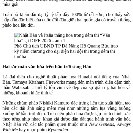
mùa giải.
Toàn bộ khán đài đạt tỷ lệ lấp đầy 100% từ rất sớm, cho thấy sức
hấp dẫn đặc biệt của cuộc đối đầu giữa hai quốc gia có truyền thống
pháo hoa lâu đời.
Phó Chủ tịch UBND TP Đà Nẵng Hồ Quang Bửu trao
kỷ niệm chương cho đại diện hai đội thi trong đêm thi
thứ ba
Hai sắc màu văn hóa trên bầu trời sông Hàn
Là đại diện cho nghệ thuật pháo hoa Hanabi nổi tiếng của Nhật
Bản, Tamaya Kitahara Fireworks mang đến màn trình diễn đậm tinh
thần Wabi-sabi - triết lý tôn vinh vẻ đẹp của sự giản dị, hài hòa và
những khoảnh khắc tinh tế.
Những chùm pháo Nishiki Kamuro đặc trưng liên tục xuất hiện, tạo
nên các dải ánh sáng mềm mại như những tấm lụa vàng buông
xuống từ bầu trời đêm. Trên nền pháo hoa được lập trình chính xác
theo từng nhịp nhạc, khán giả được dẫn dắt qua hành trình văn hóa
Nhật Bản với các tác phẩm quen thuộc như
New Genesis
,
Always
With Me
hay nhạc phim
Ryomaden
.