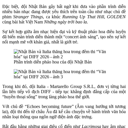
Đặc biệt, đội Nhật Bản gây bất ngờ khi đưa vào phần trình diễn
nhiều bản nhạc đang được yêu thích trên toàn cầu như nhạc chủ đề
phim
Stranger Things
, ca khúc
Running Up That Hill
,
GOLDEN
cùng bài hát Việt Nam
Những ngày trời bao la
.
Sự kết hợp giữa âm nhạc hiện đại và kỹ thuật pháo hoa điêu luyện
đã biến màn trình diễn thành một “concert ánh sáng”, tạo nên sự kết
nối mạnh mẽ với khán giả, nhất là giới trẻ.
Phần trình diễn pháo hoa của đội Nhật Bản
Trong khi đó, đội Italia - Martarello Group S.R.L, đơn vị từng hai
lần liên tiếp vô địch DIFF - tiếp tục khẳng định đẳng cấp của một
“huyền thoại sống” trong làng pháo hoa thế giới.
Với chủ đề “Echoes becoming future” (Âm vang hướng tới tương
lai), đội thi đến từ châu Âu đã kể câu chuyện về hành trình văn hóa
nhân loại thông qua ngôn ngữ điện ảnh đặc trưng.
Bắt đầu bằng những giai điệu cổ điển như
Lacrimosa
hay âm nhạc