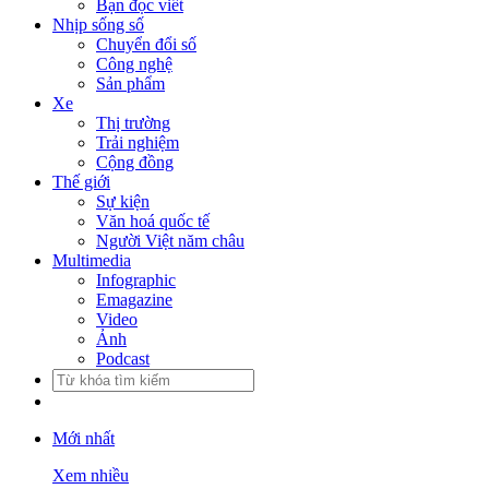
Bạn đọc viết
Nhịp sống số
Chuyển đổi số
Công nghệ
Sản phẩm
Xe
Thị trường
Trải nghiệm
Cộng đồng
Thế giới
Sự kiện
Văn hoá quốc tế
Người Việt năm châu
Multimedia
Infographic
Emagazine
Video
Ảnh
Podcast
Mới nhất
Xem nhiều