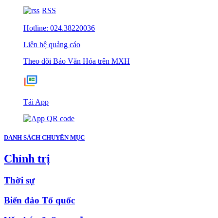
RSS
Hotline: 024.38220036
Liên hệ quảng cáo
Theo dõi Báo Văn Hóa trên MXH
Tải App
DANH SÁCH CHUYÊN MỤC
Chính trị
Thời sự
Biển đảo Tổ quốc