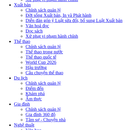
Xuất bản
Chính sách quản lý
Đời sống Xuất bản, In và Phát hành
Diễn đàn góp ý Luật sửa đổi, bổ sung Luật Xuất bản
Văn hoá đọc
Đọc sách
Xử phạt vi phạm hành chính
Thể thao
Chính sách quản lý
Thể thao trong nước
Thể thao quốc tế
World Cup 2026
Hậu trường
Câu chuyện thể thao
Du lịch
Chính sách quản lý
Điểm đến
Khám phá
Ẩm thực
Gia đình
Chính sách quản lý
Gia đình 360 độ
Tâm sự - Chuyện nhà
Nghệ thuật