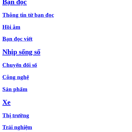
Bạn đọc
Thông tin từ bạn đọc
Hồi âm
Bạn đọc viết
Nhịp sống số
Chuyển đổi số
Công nghệ
Sản phẩm
Xe
Thị trường
Trải nghiệm