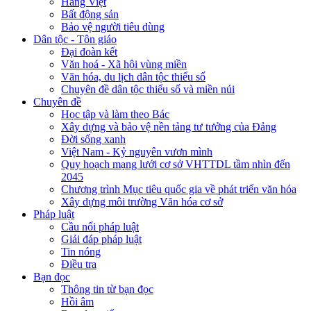
Hàng Việt
Bất động sản
Bảo vệ người tiêu dùng
Dân tộc - Tôn giáo
Đại đoàn kết
Văn hoá - Xã hội vùng miền
Văn hóa, du lịch dân tộc thiểu số
Chuyên đề dân tộc thiểu số và miền núi
Chuyên đề
Học tập và làm theo Bác
Xây dựng và bảo vệ nền tảng tư tưởng của Đảng
Đời sống xanh
Việt Nam - Kỷ nguyên vươn mình
Quy hoạch mạng lưới cơ sở VHTTDL tầm nhìn đến
2045
Chương trình Mục tiêu quốc gia về phát triển văn hóa
Xây dựng môi trường Văn hóa cơ sở
Pháp luật
Cầu nối pháp luật
Giải đáp pháp luật
Tin nóng
Điều tra
Bạn đọc
Thông tin từ bạn đọc
Hồi âm