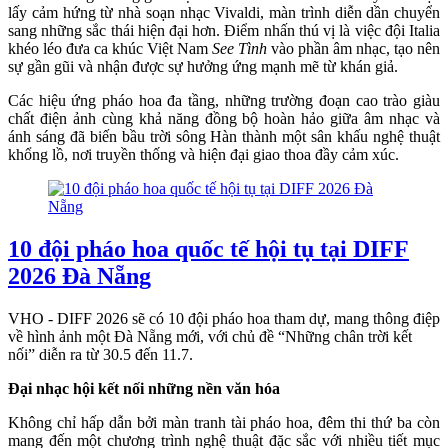
lấy cảm hứng từ nhà soạn nhạc Vivaldi, màn trình diễn dần chuyển
sang những sắc thái hiện đại hơn. Điểm nhấn thú vị là việc đội Italia
khéo léo đưa ca khúc Việt Nam
See Tình
vào phần âm nhạc, tạo nên
sự gần gũi và nhận được sự hưởng ứng mạnh mẽ từ khán giả.
Các hiệu ứng pháo hoa đa tầng, những trường đoạn cao trào giàu
chất điện ảnh cùng khả năng đồng bộ hoàn hảo giữa âm nhạc và
ánh sáng đã biến bầu trời sông Hàn thành một sân khấu nghệ thuật
khổng lồ, nơi truyền thống và hiện đại giao thoa đầy cảm xúc.
10 đội pháo hoa quốc tế hội tụ tại DIFF
2026 Đà Nẵng
VHO - DIFF 2026 sẽ có 10 đội pháo hoa tham dự, mang thông điệp
về hình ảnh một Đà Nẵng mới, với chủ đề “Những chân trời kết
nối” diễn ra từ 30.5 đến 11.7.
Đại nhạc hội kết nối những nền văn hóa
Không chỉ hấp dẫn bởi màn tranh tài pháo hoa, đêm thi thứ ba còn
mang đến một chương trình nghệ thuật đặc sắc với nhiều tiết mục