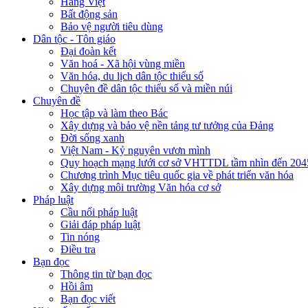
Hàng Việt
Bất động sản
Bảo vệ người tiêu dùng
Dân tộc - Tôn giáo
Đại đoàn kết
Văn hoá - Xã hội vùng miền
Văn hóa, du lịch dân tộc thiểu số
Chuyên đề dân tộc thiểu số và miền núi
Chuyên đề
Học tập và làm theo Bác
Xây dựng và bảo vệ nền tảng tư tưởng của Đảng
Đời sống xanh
Việt Nam - Kỷ nguyên vươn mình
Quy hoạch mạng lưới cơ sở VHTTDL tầm nhìn đến 204
Chương trình Mục tiêu quốc gia về phát triển văn hóa
Xây dựng môi trường Văn hóa cơ sở
Pháp luật
Cầu nối pháp luật
Giải đáp pháp luật
Tin nóng
Điều tra
Bạn đọc
Thông tin từ bạn đọc
Hồi âm
Bạn đọc viết