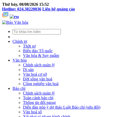
Thứ bảy, 08/08/2026 15:52
Hotline: 024.38220036
Liên hệ quảng cáo
Chính trị
Thời sự
Biển đảo Tổ quốc
Văn hóa & Suy ngẫm
Văn hóa
Chính sách quản lý
Di sản
Văn hoá cơ sở
Đời sống văn hoá
Công nghiệp văn hoá
Báo chí
Chính sách quản lý
Toàn cảnh báo chí
Thông tin đối ngoại
Diễn đàn góp ý dự thảo Luật Báo chí (sửa đổi)
Văn hoá số
Xử phạt vi phạm hành chính