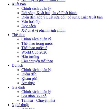
Xuất bản
Chính sách quản lý
Đời sống Xuất bản, In và Phát hành
Diễn đàn góp ý Luật sửa đổi, bổ sung Luật Xuất bản
Văn hoá đọc
Đọc sách
Xử phạt vi phạm hành chính
Thể thao
Chính sách quản lý
Thể thao trong nước
Thể thao quốc tế
World Cup 2026
Hậu trường
Câu chuyện thể thao
Du lịch
Chính sách quản lý
Điểm đến
Khám phá
Ẩm thực
Gia đình
Chính sách quản lý
Gia đình 360 độ
Tâm sự - Chuyện nhà
Nghệ thuật