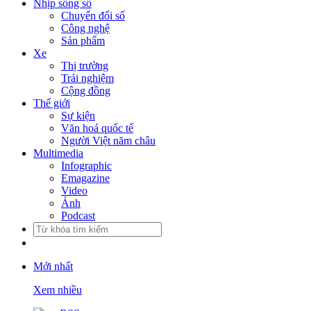
Nhịp sống số
Chuyển đổi số
Công nghệ
Sản phẩm
Xe
Thị trường
Trải nghiệm
Cộng đồng
Thế giới
Sự kiện
Văn hoá quốc tế
Người Việt năm châu
Multimedia
Infographic
Emagazine
Video
Ảnh
Podcast
Mới nhất
Xem nhiều