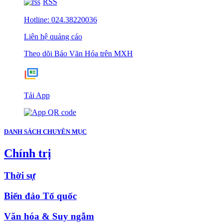
RSS
Hotline: 024.38220036
Liên hệ quảng cáo
Theo dõi Báo Văn Hóa trên MXH
Tải App
DANH SÁCH CHUYÊN MỤC
Chính trị
Thời sự
Biển đảo Tổ quốc
Văn hóa & Suy ngẫm