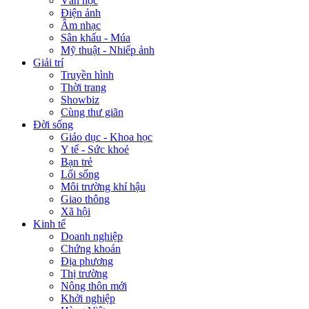
Văn học
Điện ảnh
Âm nhạc
Sân khấu - Múa
Mỹ thuật - Nhiếp ảnh
Giải trí
Truyền hình
Thời trang
Showbiz
Cùng thư giãn
Đời sống
Giáo dục - Khoa học
Y tế - Sức khoẻ
Bạn trẻ
Lối sống
Môi trường khí hậu
Giao thông
Xã hội
Kinh tế
Doanh nghiệp
Chứng khoán
Địa phương
Thị trường
Nông thôn mới
Khởi nghiệp