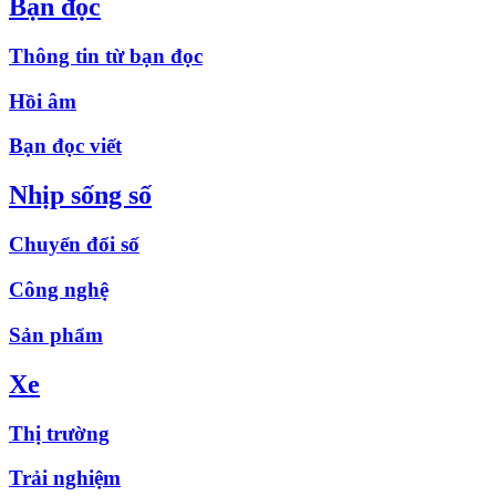
Bạn đọc
Thông tin từ bạn đọc
Hồi âm
Bạn đọc viết
Nhịp sống số
Chuyển đổi số
Công nghệ
Sản phẩm
Xe
Thị trường
Trải nghiệm