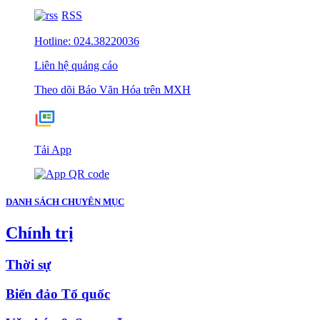
RSS
Hotline: 024.38220036
Liên hệ quảng cáo
Theo dõi Báo Văn Hóa trên MXH
Tải App
DANH SÁCH CHUYÊN MỤC
Chính trị
Thời sự
Biển đảo Tổ quốc