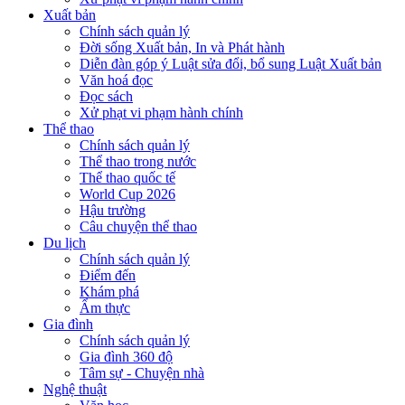
Xuất bản
Chính sách quản lý
Đời sống Xuất bản, In và Phát hành
Diễn đàn góp ý Luật sửa đổi, bổ sung Luật Xuất bản
Văn hoá đọc
Đọc sách
Xử phạt vi phạm hành chính
Thể thao
Chính sách quản lý
Thể thao trong nước
Thể thao quốc tế
World Cup 2026
Hậu trường
Câu chuyện thể thao
Du lịch
Chính sách quản lý
Điểm đến
Khám phá
Ẩm thực
Gia đình
Chính sách quản lý
Gia đình 360 độ
Tâm sự - Chuyện nhà
Nghệ thuật