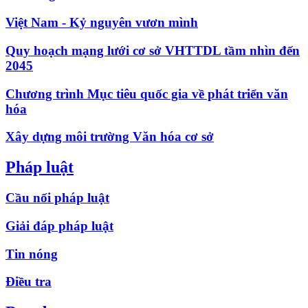
Việt Nam - Kỷ nguyên vươn mình
Quy hoạch mạng lưới cơ sở VHTTDL tầm nhìn đến
2045
Chương trình Mục tiêu quốc gia về phát triển văn
hóa
Xây dựng môi trường Văn hóa cơ sở
Pháp luật
Cầu nối pháp luật
Giải đáp pháp luật
Tin nóng
Điều tra