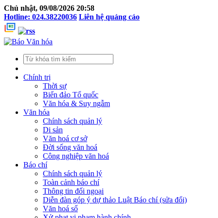
Chủ nhật, 09/08/2026 20:58
Hotline: 024.38220036
Liên hệ quảng cáo
Chính trị
Thời sự
Biển đảo Tổ quốc
Văn hóa & Suy ngẫm
Văn hóa
Chính sách quản lý
Di sản
Văn hoá cơ sở
Đời sống văn hoá
Công nghiệp văn hoá
Báo chí
Chính sách quản lý
Toàn cảnh báo chí
Thông tin đối ngoại
Diễn đàn góp ý dự thảo Luật Báo chí (sửa đổi)
Văn hoá số
Xử phạt vi phạm hành chính