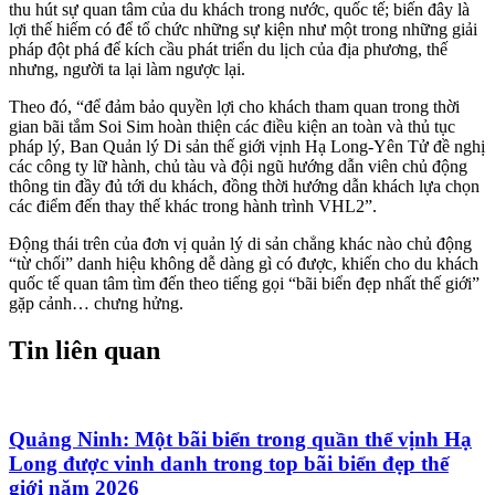
thu hút sự quan tâm của du khách trong nước, quốc tế; biến đây là
lợi thế hiếm có để tổ chức những sự kiện như một trong những giải
pháp đột phá để kích cầu phát triển du lịch của địa phương, thế
nhưng, người ta lại làm ngược lại.
Theo đó, “để đảm bảo quyền lợi cho khách tham quan trong thời
gian bãi tắm Soi Sim hoàn thiện các điều kiện an toàn và thủ tục
pháp lý, Ban Quản lý Di sản thế giới vịnh Hạ Long-Yên Tử đề nghị
các công ty lữ hành, chủ tàu và đội ngũ hướng dẫn viên chủ động
thông tin đầy đủ tới du khách, đồng thời hướng dẫn khách lựa chọn
các điểm đến thay thế khác trong hành trình VHL2”.
Động thái trên của đơn vị quản lý di sản chẳng khác nào chủ động
“từ chối” danh hiệu không dễ dàng gì có được, khiến cho du khách
quốc tế quan tâm tìm đến theo tiếng gọi “bãi biển đẹp nhất thế giới”
gặp cảnh… chưng hửng.
Tin liên quan
Quảng Ninh: Một bãi biển trong quần thể vịnh Hạ
Long được vinh danh trong top bãi biển đẹp thế
giới năm 2026