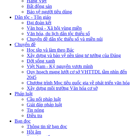
Hàng Việt
Bất động sản
Bảo vệ người tiêu dùng
Dân tộc - Tôn giáo
Đại đoàn kết
Văn hoá - Xã hội vùng miền
Văn hóa, du lịch dân tộc thiểu số
Chuyên đề dân tộc thiểu số và miền núi
Chuyên đề
Học tập và làm theo Bác
Xây dựng và bảo vệ nền tảng tư tưởng của Đảng
Đời sống xanh
Việt Nam - Kỷ nguyên vươn mình
Quy hoạch mạng lưới cơ sở VHTTDL tầm nhìn đến
2045
Chương trình Mục tiêu quốc gia về phát triển văn hóa
Xây dựng môi trường Văn hóa cơ sở
Pháp luật
Cầu nối pháp luật
Giải đáp pháp luật
Tin nóng
Điều tra
Bạn đọc
Thông tin từ bạn đọc
Hồi âm