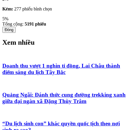
Kém:
277 phiếu bình chọn
5%
Tổng cộng:
5191
phiếu
Đóng
Xem nhiều
Doanh thu vượt 1 nghìn tỉ đồng, Lai Châu thành
điểm sáng du lịch Tây Bắc
Quảng Ngãi: Đánh thức cung đường trekking xanh
giữa đại ngàn xã Đặng Thùy Trâm
“Du lịch sinh con” khác quyền quốc tịch theo nơi
sinh ra sao?