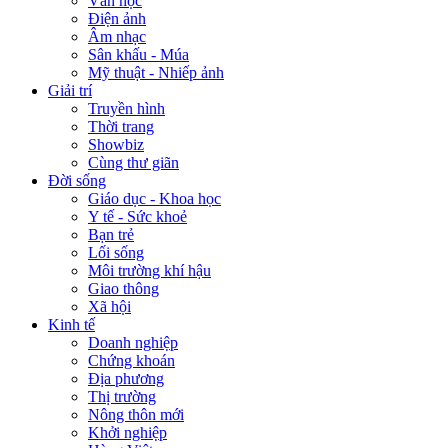
Văn học
Điện ảnh
Âm nhạc
Sân khấu - Múa
Mỹ thuật - Nhiếp ảnh
Giải trí
Truyền hình
Thời trang
Showbiz
Cùng thư giãn
Đời sống
Giáo dục - Khoa học
Y tế - Sức khoẻ
Bạn trẻ
Lối sống
Môi trường khí hậu
Giao thông
Xã hội
Kinh tế
Doanh nghiệp
Chứng khoán
Địa phương
Thị trường
Nông thôn mới
Khởi nghiệp