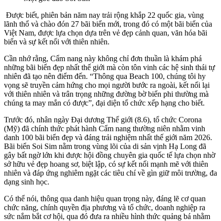
Được biết, phiên bản năm nay trải rộng khắp 22 quốc gia, vùng
lãnh thổ và chào đón 27 bãi biển mới, trong đó có một bãi biển của
Việt Nam, được lựa chọn dựa trên vẻ đẹp cảnh quan, văn hóa bãi
biển và sự kết nối với thiên nhiên.
Cần nhớ rằng, Cẩm nang này không chỉ đơn thuần là khám phá
những bãi biển đẹp nhất thế giới mà còn tôn vinh các hệ sinh thái tự
nhiên đã tạo nên điểm đến. “Thông qua Beach 100, chúng tôi hy
vọng sẽ truyền cảm hứng cho mọi người bước ra ngoài, kết nối lại
với thiên nhiên và trân trọng những đường bờ biển phi thường mà
chúng ta may mắn có được”, đại diện tổ chức xếp hạng cho biết.
Trước đó, nhân ngày Đại dương Thế giới (8.6), tổ chức Corona
(Mỹ) đã chính thức phát hành Cẩm nang thường niên nhằm vinh
danh 100 bãi biển đẹp và đáng trải nghiệm nhất thế giới năm 2026.
Bãi biển Soi Sim nằm trong vùng lõi của di sản vịnh Hạ Long đã
gây bất ngờ lớn khi được hội đồng chuyên gia quốc tế lựa chọn nhờ
sở hữu vẻ đẹp hoang sơ, biệt lập, có sự kết nối mạnh mẽ với thiên
nhiên và đáp ứng nghiêm ngặt các tiêu chí về gìn giữ môi trường, đa
dạng sinh học.
Có thể nói, thông qua danh hiệu quan trọng này, đáng lẽ cơ quan
chức năng, chính quyền địa phương và tổ chức, doanh nghiệp ra
sức nắm bắt cơ hội, qua đó đưa ra nhiều hình thức quảng bá nhằm