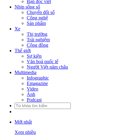
Bạn đọc viết
Nhịp sống số
Chuyển đổi số
Công nghệ
Sản phẩm
Xe
Thị trường
Trải nghiệm
Cộng đồng
Thế giới
Sự kiện
Văn hoá quốc tế
Người Việt năm châu
Multimedia
Infographic
Emagazine
Video
Ảnh
Podcast
Mới nhất
Xem nhiều