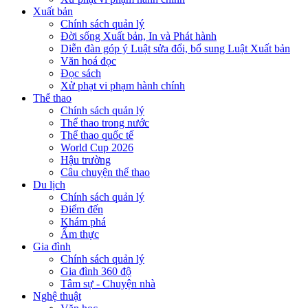
Xuất bản
Chính sách quản lý
Đời sống Xuất bản, In và Phát hành
Diễn đàn góp ý Luật sửa đổi, bổ sung Luật Xuất bản
Văn hoá đọc
Đọc sách
Xử phạt vi phạm hành chính
Thể thao
Chính sách quản lý
Thể thao trong nước
Thể thao quốc tế
World Cup 2026
Hậu trường
Câu chuyện thể thao
Du lịch
Chính sách quản lý
Điểm đến
Khám phá
Ẩm thực
Gia đình
Chính sách quản lý
Gia đình 360 độ
Tâm sự - Chuyện nhà
Nghệ thuật