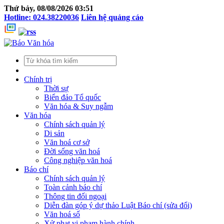
Thứ bảy, 08/08/2026 03:51
Hotline: 024.38220036
Liên hệ quảng cáo
Chính trị
Thời sự
Biển đảo Tổ quốc
Văn hóa & Suy ngẫm
Văn hóa
Chính sách quản lý
Di sản
Văn hoá cơ sở
Đời sống văn hoá
Công nghiệp văn hoá
Báo chí
Chính sách quản lý
Toàn cảnh báo chí
Thông tin đối ngoại
Diễn đàn góp ý dự thảo Luật Báo chí (sửa đổi)
Văn hoá số
Xử phạt vi phạm hành chính