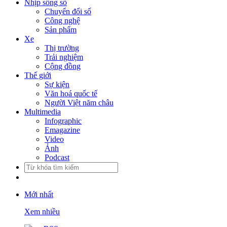
Nhịp sống số
Chuyển đổi số
Công nghệ
Sản phẩm
Xe
Thị trường
Trải nghiệm
Cộng đồng
Thế giới
Sự kiện
Văn hoá quốc tế
Người Việt năm châu
Multimedia
Infographic
Emagazine
Video
Ảnh
Podcast
Mới nhất
Xem nhiều