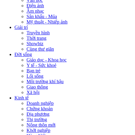
Văn học
Điện ảnh
Âm nhạc
Sân khấu - Múa
Mỹ thuật - Nhiếp ảnh
Giải trí
Truyền hình
Thời trang
Showbiz
Cùng thư giãn
Đời sống
Giáo dục - Khoa học
Y tế - Sức khoẻ
Bạn trẻ
Lối sống
Môi trường khí hậu
Giao thông
Xã hội
Kinh tế
Doanh nghiệp
Chứng khoán
Địa phương
Thị trường
Nông thôn mới
Khởi nghiệp