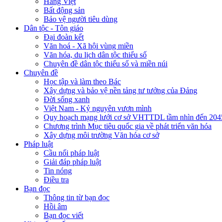
Hàng Việt
Bất động sản
Bảo vệ người tiêu dùng
Dân tộc - Tôn giáo
Đại đoàn kết
Văn hoá - Xã hội vùng miền
Văn hóa, du lịch dân tộc thiểu số
Chuyên đề dân tộc thiểu số và miền núi
Chuyên đề
Học tập và làm theo Bác
Xây dựng và bảo vệ nền tảng tư tưởng của Đảng
Đời sống xanh
Việt Nam - Kỷ nguyên vươn mình
Quy hoạch mạng lưới cơ sở VHTTDL tầm nhìn đến 204
Chương trình Mục tiêu quốc gia về phát triển văn hóa
Xây dựng môi trường Văn hóa cơ sở
Pháp luật
Cầu nối pháp luật
Giải đáp pháp luật
Tin nóng
Điều tra
Bạn đọc
Thông tin từ bạn đọc
Hồi âm
Bạn đọc viết