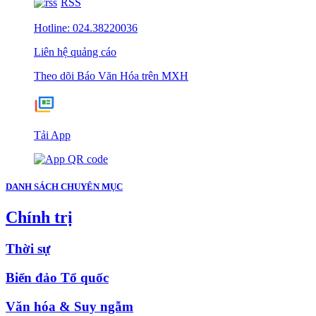
RSS
Hotline: 024.38220036
Liên hệ quảng cáo
Theo dõi Báo Văn Hóa trên MXH
Tải App
DANH SÁCH CHUYÊN MỤC
Chính trị
Thời sự
Biển đảo Tổ quốc
Văn hóa & Suy ngẫm