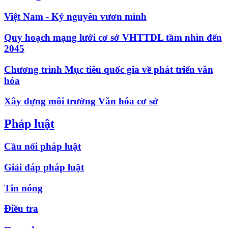
Việt Nam - Kỷ nguyên vươn mình
Quy hoạch mạng lưới cơ sở VHTTDL tầm nhìn đến
2045
Chương trình Mục tiêu quốc gia về phát triển văn
hóa
Xây dựng môi trường Văn hóa cơ sở
Pháp luật
Cầu nối pháp luật
Giải đáp pháp luật
Tin nóng
Điều tra