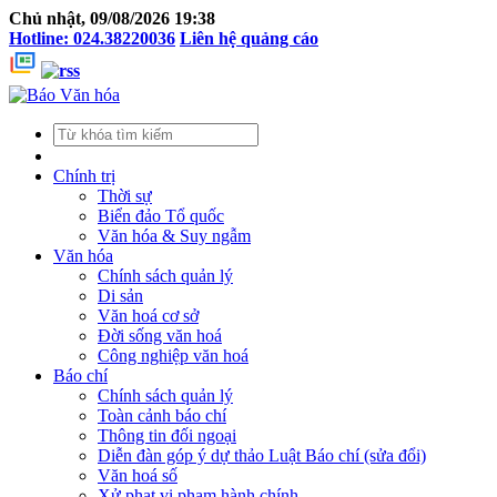
Chủ nhật, 09/08/2026 19:38
Hotline: 024.38220036
Liên hệ quảng cáo
Chính trị
Thời sự
Biển đảo Tổ quốc
Văn hóa & Suy ngẫm
Văn hóa
Chính sách quản lý
Di sản
Văn hoá cơ sở
Đời sống văn hoá
Công nghiệp văn hoá
Báo chí
Chính sách quản lý
Toàn cảnh báo chí
Thông tin đối ngoại
Diễn đàn góp ý dự thảo Luật Báo chí (sửa đổi)
Văn hoá số
Xử phạt vi phạm hành chính