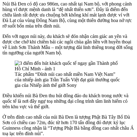
Núi Bà Đen có độ cao 986m, cao nhất tại Nam bộ, với phong cảnh
hùng vĩ được mệnh danh là “đệ nhất thiên sơn”. Đây là điểm đến
chữa lành rất được ưa chuộng bởi không khí mát lạnh được ví với
Đà Lạt của vùng Đông Nam Bộ, cùng một thiên đường hoa nở rực
rỡ suốt bốn mùa trên đỉnh núi.
Đến với ngọn núi này, du khách sẽ đón nhận cảm giác an yên và
được che chở khi chiêm bái các ngôi chùa gắn liền với huyền thoại
về Linh Sơn Thánh Mẫu – một tượng đài linh thiêng trong đời sống
tín ngưỡng của người Nam bộ.
Tác phẩm “Đỉnh núi cao nhất miền Nam Việt Nam”
của nhiếp ảnh gia Trần Tuấn Việt đạt giải thưởng quốc
gia của Nhiếp ảnh thế giới Sony
Điều khiến núi Bà Đen thu hút đông đảo du khách trong nước và
quốc tế là nơi đây ngự toạ những đại công trình tâm linh hiếm có
trên khu vực và thế giới.
Ở trên đỉnh cao nhất của núi Bà Đen là tượng Phật Bà Tây Bổ Đà
Sơn có chiều cao 72m, đúc từ hơn 170 tấn đồng đỏ được kỷ lục
Guinness công nhận là “Tượng Phật Bà bằng đồng cao nhất châu Á
toạ lạc trên đỉnh núi”.