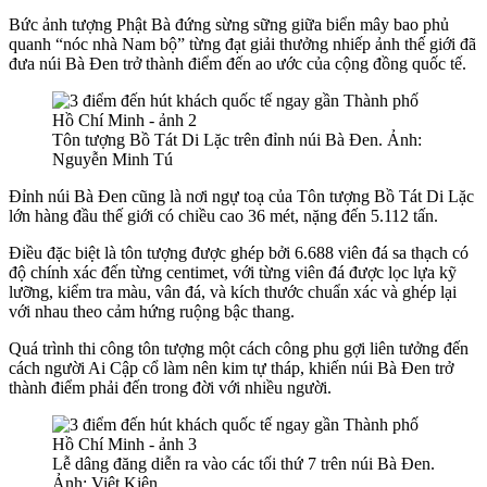
Bức ảnh tượng Phật Bà đứng sừng sững giữa biển mây bao phủ
quanh “nóc nhà Nam bộ” từng đạt giải thưởng nhiếp ảnh thế giới đã
đưa núi Bà Đen trở thành điểm đến ao ước của cộng đồng quốc tế.
Tôn tượng Bồ Tát Di Lặc trên đỉnh núi Bà Đen. Ảnh:
Nguyễn Minh Tú
Đỉnh núi Bà Đen cũng là nơi ngự toạ của Tôn tượng Bồ Tát Di Lặc
lớn hàng đầu thế giới có chiều cao 36 mét, nặng đến 5.112 tấn.
Điều đặc biệt là tôn tượng được ghép bởi 6.688 viên đá sa thạch có
độ chính xác đến từng centimet, với từng viên đá được lọc lựa kỹ
lưỡng, kiểm tra màu, vân đá, và kích thước chuẩn xác và ghép lại
với nhau theo cảm hứng ruộng bậc thang.
Quá trình thi công tôn tượng một cách công phu gợi liên tưởng đến
cách người Ai Cập cổ làm nên kim tự tháp, khiến núi Bà Đen trở
thành điểm phải đến trong đời với nhiều người.
Lễ dâng đăng diễn ra vào các tối thứ 7 trên núi Bà Đen.
Ảnh: Việt Kiên