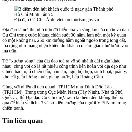
Địa đạo Củ Chi. Ảnh: vietnamtourism.gov.vn
Địa đạo là nơi thu nhỏ trận đồ biến hóa và sáng tạo của quân và dân
Củ Chi trong cuộc kháng chiến suốt 30 năm, làm nên một kỳ quan
có một không hai. 250 km đường hầm ngoắt ngoéo trong lòng đất,
tỏa rộng như mạng nhện khiến du khách có cảm giác như bước vào
ma trận.
Từ “xương sống” của địa đạo toả ra vô số nhánh dài ngắn khác
nhau, cùng với đó là rất nhiều công trình liên hoàn với địa đạo như:
Chiến hào, ụ, ổ chiến đấu, hầm ăn, ngủ, hội họp, sinh hoạt, quân y,
kho cất giấu lương thực, giếng nước, bếp Hoàng Cầm…
Cùng với nhiều di tích quanh TP.HCM như Dinh Độc Lập
(TP.HCM), Trung ương Cục Miền Nam (Tây Ninh), Nhà tù Phú
Quốc…, thì Địa đạo Củ Chi được xem là điểm đến không thể bỏ
qua để hiểu về lịch sử và sự kiên cường của người Việt Nam trong
chiến tranh.
Tin liên quan