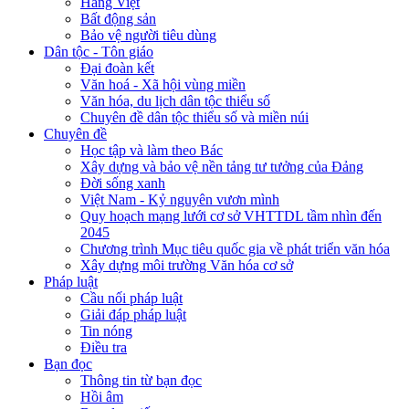
Hàng Việt
Bất động sản
Bảo vệ người tiêu dùng
Dân tộc - Tôn giáo
Đại đoàn kết
Văn hoá - Xã hội vùng miền
Văn hóa, du lịch dân tộc thiểu số
Chuyên đề dân tộc thiểu số và miền núi
Chuyên đề
Học tập và làm theo Bác
Xây dựng và bảo vệ nền tảng tư tưởng của Đảng
Đời sống xanh
Việt Nam - Kỷ nguyên vươn mình
Quy hoạch mạng lưới cơ sở VHTTDL tầm nhìn đến
2045
Chương trình Mục tiêu quốc gia về phát triển văn hóa
Xây dựng môi trường Văn hóa cơ sở
Pháp luật
Cầu nối pháp luật
Giải đáp pháp luật
Tin nóng
Điều tra
Bạn đọc
Thông tin từ bạn đọc
Hồi âm