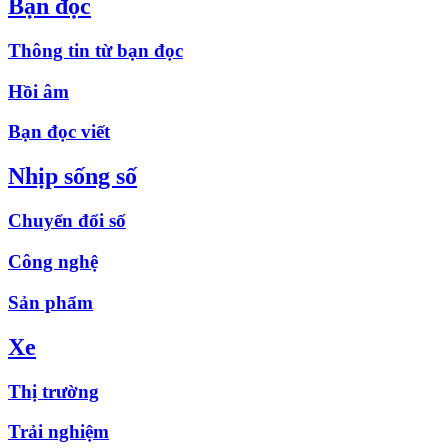
Bạn đọc
Thông tin từ bạn đọc
Hồi âm
Bạn đọc viết
Nhịp sống số
Chuyển đổi số
Công nghệ
Sản phẩm
Xe
Thị trường
Trải nghiệm