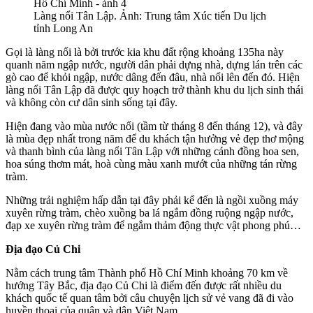
Làng nổi Tân Lập. Ảnh: Trung tâm Xúc tiến Du lịch
tỉnh Long An
Gọi là làng nổi là bởi trước kia khu đất rộng khoảng 135ha này
quanh năm ngập nước, người dân phải dựng nhà, dựng lán trên các
gò cao để khỏi ngập, nước dâng đến đâu, nhà nổi lên đến đó. Hiện
làng nổi Tân Lập đã được quy hoạch trở thành khu du lịch sinh thái
và không còn cư dân sinh sống tại đây.
Hiện đang vào mùa nước nổi (tầm từ tháng 8 đến tháng 12), và đây
là mùa đẹp nhất trong năm để du khách tận hưởng vẻ đẹp thơ mộng
và thanh bình của làng nổi Tân Lập với những cánh đồng hoa sen,
hoa súng thơm mát, hoà cùng màu xanh mướt của những tán rừng
tràm.
Những trải nghiệm hấp dẫn tại đây phải kể đến là ngồi xuồng máy
xuyên rừng tràm, chèo xuồng ba lá ngắm đồng ruộng ngập nước,
đạp xe xuyên rừng tràm để ngắm thảm động thực vật phong phú…
Địa đạo Củ Chi
Nằm cách trung tâm Thành phố Hồ Chí Minh khoảng 70 km về
hướng Tây Bắc, địa đạo Củ Chi là điểm đến được rất nhiều du
khách quốc tế quan tâm bởi câu chuyện lịch sử vẻ vang đã đi vào
huyền thoại của quân và dân Việt Nam.