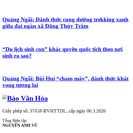
Quảng Ngãi: Đánh thức cung đường trekking xanh
giữa đại ngàn xã Đặng Thùy Trâm
“Du lịch sinh con” khác quyền quốc tịch theo nơi
sinh ra sao?
Quảng Ngãi: Bùi Hui “chạm mây”, đánh thức khát
vọng tương lai
Giấy phép số: 37/GP-BVHTTDL, cấp ngày 06.3.2026
Tổng Biên tập:
NGUYỄN ANH VŨ