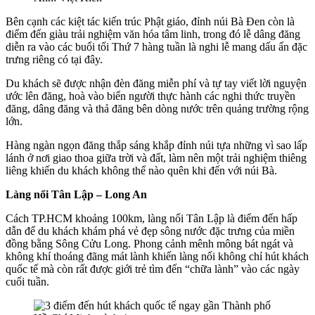
Bên cạnh các kiệt tác kiến trúc Phật giáo, đỉnh núi Bà Đen còn là
điểm đến giàu trải nghiệm văn hóa tâm linh, trong đó lễ dâng đăng
diễn ra vào các buổi tối Thứ 7 hàng tuần là nghi lễ mang dấu ấn đặc
trưng riêng có tại đây.
Du khách sẽ được nhận đèn đăng miễn phí và tự tay viết lời nguyện
ước lên đăng, hoà vào biển người thực hành các nghi thức truyền
đăng, dâng đăng và thả đăng bên dòng nước trên quảng trường rộng
lớn.
Hàng ngàn ngọn đăng thắp sáng khắp đỉnh núi tựa những vì sao lấp
lánh ở nơi giao thoa giữa trời và đất, làm nên một trải nghiệm thiêng
liêng khiến du khách không thể nào quên khi đến với núi Bà.
Làng nổi Tân Lập – Long An
Cách TP.HCM khoảng 100km, làng nổi Tân Lập là điểm đến hấp
dẫn để du khách khám phá vẻ đẹp sông nước đặc trưng của miền
đồng bằng Sông Cửu Long. Phong cảnh mênh mông bát ngát và
không khí thoáng đãng mát lành khiến làng nổi không chỉ hút khách
quốc tế mà còn rất được giới trẻ tìm đến “chữa lành” vào các ngày
cuối tuần.