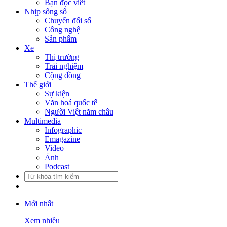
Bạn đọc viết
Nhịp sống số
Chuyển đổi số
Công nghệ
Sản phẩm
Xe
Thị trường
Trải nghiệm
Cộng đồng
Thế giới
Sự kiện
Văn hoá quốc tế
Người Việt năm châu
Multimedia
Infographic
Emagazine
Video
Ảnh
Podcast
Mới nhất
Xem nhiều