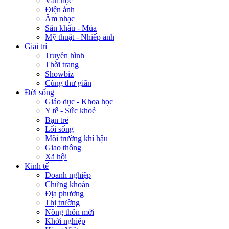
Văn học
Điện ảnh
Âm nhạc
Sân khấu - Múa
Mỹ thuật - Nhiếp ảnh
Giải trí
Truyền hình
Thời trang
Showbiz
Cùng thư giãn
Đời sống
Giáo dục - Khoa học
Y tế - Sức khoẻ
Bạn trẻ
Lối sống
Môi trường khí hậu
Giao thông
Xã hội
Kinh tế
Doanh nghiệp
Chứng khoán
Địa phương
Thị trường
Nông thôn mới
Khởi nghiệp