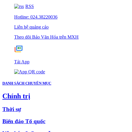
RSS
Hotline: 024.38220036
Liên hệ quảng cáo
Theo dõi Báo Văn Hóa trên MXH
Tải App
DANH SÁCH CHUYÊN MỤC
Chính trị
Thời sự
Biển đảo Tổ quốc