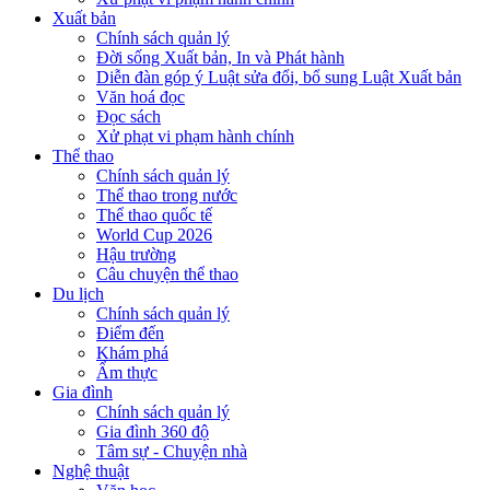
Xuất bản
Chính sách quản lý
Đời sống Xuất bản, In và Phát hành
Diễn đàn góp ý Luật sửa đổi, bổ sung Luật Xuất bản
Văn hoá đọc
Đọc sách
Xử phạt vi phạm hành chính
Thể thao
Chính sách quản lý
Thể thao trong nước
Thể thao quốc tế
World Cup 2026
Hậu trường
Câu chuyện thể thao
Du lịch
Chính sách quản lý
Điểm đến
Khám phá
Ẩm thực
Gia đình
Chính sách quản lý
Gia đình 360 độ
Tâm sự - Chuyện nhà
Nghệ thuật