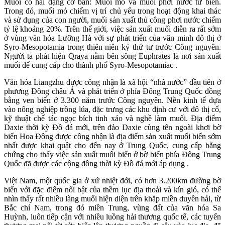
Muối có hai dạng cơ bản: Muối mỏ và muối phơi nước từ biển.
Trong đó, muối mỏ chiếm vị trí chủ yếu trong hoạt động khai thác
và sử dụng của con người, muối sản xuất thủ công phơi nước chiếm
tỷ lệ khoảng 20%. Trên thế giới, việc sản xuất muối diễn ra rất sớm
ở vùng văn hóa Lưỡng Hà với sự phát triển của văn minh đô thị ở
Syro-Mesopotamia trong thiên niên kỷ thứ tư trước Công nguyên.
Người ta phát hiện Qraya nằm bên sông Euphrates là nơi sản xuất
muối để cung cấp cho thành phố Syro-Mesopotamiac .
Văn hóa Liangzhu được công nhận là xã hội “nhà nước” đầu tiên ở
phương Đông châu Á và phát triển ở phía Đông Trung Quốc đồng
bằng ven biển ở 3.300 năm trước Công nguyên. Nền kinh tế dựa
vào nông nghiệp trồng lúa, đặc trưng các khu định cư với đô thị cổ,
kỹ thuật chế tác ngọc bích tinh xảo và nghề làm muối. Địa điểm
Daxie thời kỳ Đồ đá mới, trên đảo Daxie cùng tên ngoài khơi bờ
biển Hoa Đông được công nhận là địa điểm sản xuất muối biển sớm
nhất được khai quật cho đến nay ở Trung Quốc, cung cấp bằng
chứng cho thấy việc sản xuất muối biển ở bờ biển phía Đông Trung
Quốc đã được các cộng đồng thời kỳ Đồ đá mới áp dụng .
Việt Nam, một quốc gia ở xứ nhiệt đới, có hơn 3.200km đường bờ
biển với đặc điểm nổi bật của thềm lục địa thoải và kín gió, có thể
nhìn thấy rất nhiều làng muối hiện diện trên khắp miền duyên hải, từ
Bắc chí Nam, trong đó miền Trung, vùng đất của văn hóa Sa
Huỳnh, luôn tiếp cận với nhiều luồng hải thương quốc tế, các tuyến