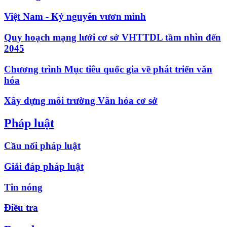
Việt Nam - Kỷ nguyên vươn mình
Quy hoạch mạng lưới cơ sở VHTTDL tầm nhìn đến
2045
Chương trình Mục tiêu quốc gia về phát triển văn
hóa
Xây dựng môi trường Văn hóa cơ sở
Pháp luật
Cầu nối pháp luật
Giải đáp pháp luật
Tin nóng
Điều tra