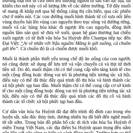
thương mại nối từ cửa biển lên thượng nguồn đi sâu vào lục địa, đã
khiến cho nơi này có số lượng lớn về các diêm trường. Từ đây muối
sẽ mang đi khắp nơi qua hệ thống cảng thị cửa biển, qua các phiên
chợ ở miền núi. Các con đường muối hình thành từ cổ xưa nối liền
vùng duyên hải lên vùng cao nguyên theo trục sông và đường rừng,
muối và các hàng hóa khác đi ngược lên cao nguyên, đồng thời
nguồn lâm sản quý sẽ đưa về xuôi, quan hệ giao thương hai chiều
xuôi ngược có từ thời văn hóa Sa Huỳnh đến Champa tiếp tục đến
Đại Việt:
“
Ai về nhắn với Nậu nguồn/ Măng le gửi xuống, cá chuồn
gửi lên”.
Cá chuồn đó là cá chuồn được muối khô.
Muối là thành phần thiết yếu trong chế độ ăn uống của con người;
nó cũng được sử dụng để lưu trữ và vận chuyển cá và thịt từ thời
tiền sử. Do đó, muối thậm chí có thể cung cấp nền tảng kinh tế cho
một cộng đồng hoặc đóng vai trò là phương tiện tương tác xã hội,
điều này có thể đã thúc đẩy quá trình đô thị hóa và hình thành các
xã hội phức tạp ban đầu. Muối thậm chí có thể cung cấp cơ sở kinh
tế cho một cộng đồng hoặc đóng vai trò là phương tiện tương tác xã
hội, điều này có thể đã thúc đẩy quá trình các đô thị cổ và hình
thành các tổ chức xã hội phức tạp ban đầu.
Cư dân văn hóa Sa Huỳnh đã đạt đến trình độ đỉnh cao trong rèn
luyện sắt, nấu đúc thủy tinh, đương nhiên họ đã biết đến nghề muối
từ rất sớm. Trong bản đồ phân bố các di tích văn hóa Sa Huỳnh ở
miền Trung Việt Nam, các địa điểm Sa Huỳnh quan trọng đều nằm
gắn liền với cửa sông ra biển và cánh đồng muối. Trường hợp cụ thể