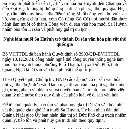
Sa Huỳnh phát triển liên tục từ văn hóa Sa Huỳnh đến Champa và
đến Đại Việt không bị đứt quãng là di sản phi vật thể quý giá. Hiện
nay, cần thiết quy hoạch địa điểm Trảng Muối cùng với khu vực san
hô, vùng rừng chịu hạn, xóm Cỏ (làng Gò Cỏ) nơi người dân thực
hành làm muối cổ thành Công viên di sản văn hóa muối Sa Huỳnh
nhằm bảo tồn Di sản và phát huy giá trị du lịch.
Nghề làm muối Sa Huỳnh trở thành Di sản văn hóa phi vật thể
quốc gia
Bộ VHTTDL đã ban hành Quyết định số 3983/QĐ-BVHTTDL
ngày 10.12.2024, công nhận nghề thủ công truyền thống nghề làm
muối Sa Huỳnh thuộc phường Phổ Thạnh, thị xã Đức Phổ, tỉnh
Quảng Ngãi là Di sản văn hóa phi vật thể quốc gia.
Theo Quyết định, Chủ tịch UBND các cấp nơi có di sản văn hóa
phi vật thể được đưa vào Danh mục di sản văn hóa phi vật thể quốc
gia, trong phạm vi nhiệm vụ và quyền hạn của mình, thực hiện việc
quản lý nhà nước theo quy định của pháp luật về di sản văn hóa.
Để tổ chức quản lý, bảo tồn và phát huy giá trị Di sản văn hóa phi
vật thể quốc gia nghề làm muối Sa Huỳnh, Ủy ban nhân dân tỉnh
Quảng Ngãi giao Ủy ban nhân dân thị xã Đức Phổ chịu trách nhiệm
quản lý, bảo tồn và phát huy giá trị di sản theo quy định.