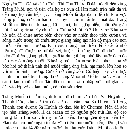
Nguyễn Thị Gá và cháu Trần Thị Thu Thủy đã dẫn tôi đi đến vùng
Trảng Muối, nơi tổ tiên của họ xa xưa đã làm muối trên mặt đá và
đến nay họ vẫn tiếp tục. Trảng Muối là địa danh để chỉ khu vực
bằng phẳng, cư dân bản địa chuyên làm muối trên mặt đá. Trảng
Muối có diện tích khoảng 10 ha, một bên giáp biển, một bên giáp
núi là vùng rừng cây chịu hạn. Trảng Muối có 2 khu vực: Khu vực
hồ trên đá chứa nước biển chảy vào tự nhiên theo triều cường và
sóng, nước trong hồ chứa được giang nắng tạo nên độ mặn cao hơn
nước biển bình thường. Khu vực ruộng muối trên đá là các ô nhỏ
trên mặt đá được be bờ đất sét, hoặc hố trũng. Từ hồ chứa nước
biển đã được giang phơi, người ta dùng thùng nhỏ lấy nước đem đổ
vào các ô ruộng muối. Khoảng một tuần nước biển phơi nắng sẽ
bốc hơi trở thành tinh thể muối trắng óng ánh, hạt muối lớn hơn so
với muối bình thường. Cư dân ở vùng xóm Cỏ hiện nay vẫn thực
hành làm muối trên trảng đá ở Trảng Muối như tổ tiên xưa. Hầu hết
các ô làm muối cổ có đặc điểm clorua xâm nhập với thời gian lâu
dài vào lớp vỏ đá làm mòn, có màu sẫm đen.
Trảng Muối cổ nằm cạnh khu mộ chum văn hóa Sa Huỳnh tại
Thạnh Đức, khu cư trú của cư dân văn hóa Sa Huỳnh ở Long
Thạnh, con đường Sa Huỳnh cổ đạo, bia ký Champa. Nền đá gốc
tạo nên Trảng Muối là đá bazan cổ có nguồn gốc núi lửa, độ cao
trung bình 8m so với mặt nước biển. Trong giai đoạn biển tiến
Flandrian có mức ngập tối đa +5m trên mực nước biển, hiện tại vào
Holocen giữa (4.200 năm trước) thì khu vực Trảng Muối cổ không