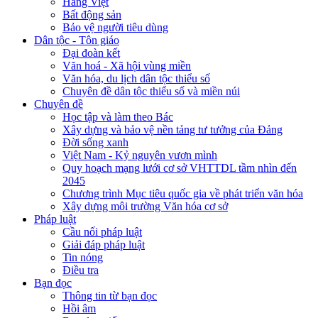
Hàng Việt
Bất động sản
Bảo vệ người tiêu dùng
Dân tộc - Tôn giáo
Đại đoàn kết
Văn hoá - Xã hội vùng miền
Văn hóa, du lịch dân tộc thiểu số
Chuyên đề dân tộc thiểu số và miền núi
Chuyên đề
Học tập và làm theo Bác
Xây dựng và bảo vệ nền tảng tư tưởng của Đảng
Đời sống xanh
Việt Nam - Kỷ nguyên vươn mình
Quy hoạch mạng lưới cơ sở VHTTDL tầm nhìn đến
2045
Chương trình Mục tiêu quốc gia về phát triển văn hóa
Xây dựng môi trường Văn hóa cơ sở
Pháp luật
Cầu nối pháp luật
Giải đáp pháp luật
Tin nóng
Điều tra
Bạn đọc
Thông tin từ bạn đọc
Hồi âm