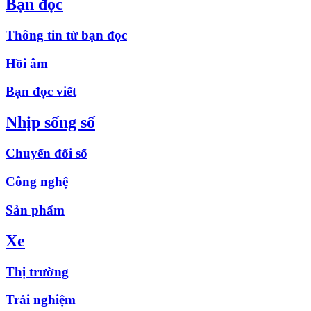
Bạn đọc
Thông tin từ bạn đọc
Hồi âm
Bạn đọc viết
Nhịp sống số
Chuyển đổi số
Công nghệ
Sản phẩm
Xe
Thị trường
Trải nghiệm