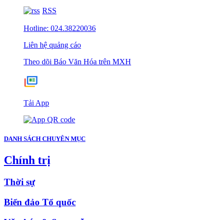
RSS
Hotline: 024.38220036
Liên hệ quảng cáo
Theo dõi Báo Văn Hóa trên MXH
Tải App
DANH SÁCH CHUYÊN MỤC
Chính trị
Thời sự
Biển đảo Tổ quốc