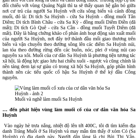
đối chiếu với vùng Quảng Ngãi thì ta sẽ thấy quan hệ gắn bó giữa
nơi cư trú của người Sa Huỳnh với cửa sông biển và cánh đồng
muối, đó là: Di tích Sa Huỳnh - cửa Sa Huỳnh - đồng muối Tân
Diêm; Di tích Bình Châu - cửa Sa Kỳ - đồng muối Diêm Điền (đã
mất); Di tích Gò Quê - cửa Sa Cần - đồng muối Tuyết Diêm (đã
mất). Đây là bằng chứng khảo cổ phản ánh hoạt động sản xuất muối
của người Sa Huỳnh, nơi đây trở thành đầu mối giao thương trên
biển và vận chuyển theo đường sông lên các điểm Sa Huỳnh núi,
lan tỏa theo đường rừng đến các buôn, nóc, plei ở vùng núi cao
nguyên xa xôi. Muối của cư dân Sa Huỳnh là phương tiện tương tác
xã hội, là động lực giao lưu hai chiều xuôi - ngược và cũng chính là
nền tảng đem lại sự giàu có trong xã hội Sa Huỳnh, góp phần hình
thành nên các tiểu quốc cổ hậu Sa Huỳnh ở thế kỷ đầu Công
nguyên.
Muối và nghề làm muối Sa Huỳnh
… đến phát hiện vùng làm muối cổ của cư dân văn hóa Sa
Huỳnh
Vào ngày hè trưa nắng, nhiệt độ lên tới 400C, tôi đi tìm kiếm địa
danh Trảng Muối ở Sa Huỳnh và may mắn tìm thấy ở xóm Cỏ (Sa
Huỳnh) có địa danh này. Người dân làng là chị Bùi Thị Vân,