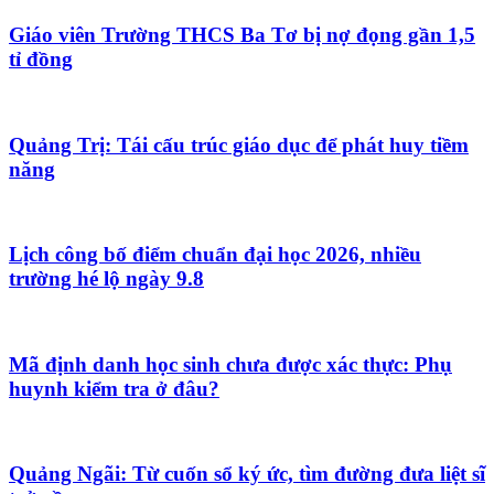
Giáo viên Trường THCS Ba Tơ bị nợ đọng gần 1,5
tỉ đồng
Quảng Trị: Tái cấu trúc giáo dục để phát huy tiềm
năng
Lịch công bố điểm chuẩn đại học 2026, nhiều
trường hé lộ ngày 9.8
Mã định danh học sinh chưa được xác thực: Phụ
huynh kiểm tra ở đâu?
Quảng Ngãi: Từ cuốn sổ ký ức, tìm đường đưa liệt sĩ