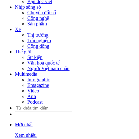
Bạn đọc viết
Nhịp sống số
Chuyển đổi số
Công nghệ
Sản phẩm
Xe
Thị trường
Trải nghiệm
Cộng đồng
Thế giới
Sự kiện
Văn hoá quốc tế
Người Việt năm châu
Multimedia
Infographic
Emagazine
Video
Ảnh
Podcast
Mới nhất
Xem nhiều