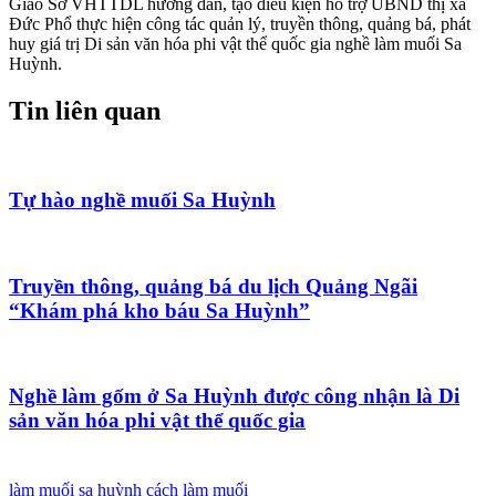
Giao Sở VHTTDL hướng dẫn, tạo điều kiện hỗ trợ UBND thị xã
Đức Phổ thực hiện công tác quản lý, truyền thông, quảng bá, phát
huy giá trị Di sản văn hóa phi vật thể quốc gia nghề làm muối Sa
Huỳnh.
Tin liên quan
Tự hào nghề muối Sa Huỳnh
Truyền thông, quảng bá du lịch Quảng Ngãi
“Khám phá kho báu Sa Huỳnh”
Nghề làm gốm ở Sa Huỳnh được công nhận là Di
sản văn hóa phi vật thể quốc gia
làm muối sa huỳnh
cách làm muối