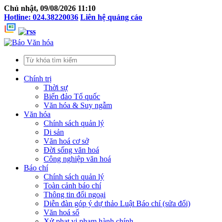
Chủ nhật, 09/08/2026 11:10
Hotline: 024.38220036
Liên hệ quảng cáo
Chính trị
Thời sự
Biển đảo Tổ quốc
Văn hóa & Suy ngẫm
Văn hóa
Chính sách quản lý
Di sản
Văn hoá cơ sở
Đời sống văn hoá
Công nghiệp văn hoá
Báo chí
Chính sách quản lý
Toàn cảnh báo chí
Thông tin đối ngoại
Diễn đàn góp ý dự thảo Luật Báo chí (sửa đổi)
Văn hoá số
Xử phạt vi phạm hành chính