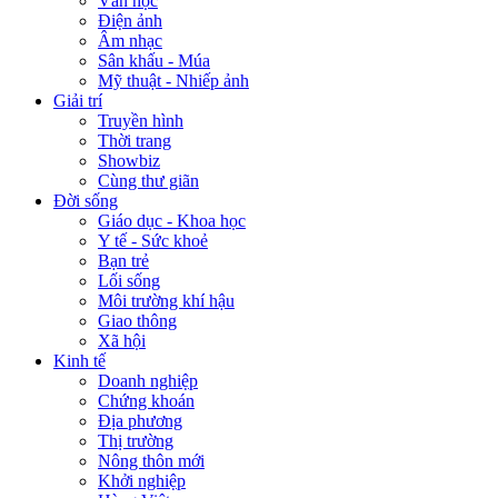
Văn học
Điện ảnh
Âm nhạc
Sân khấu - Múa
Mỹ thuật - Nhiếp ảnh
Giải trí
Truyền hình
Thời trang
Showbiz
Cùng thư giãn
Đời sống
Giáo dục - Khoa học
Y tế - Sức khoẻ
Bạn trẻ
Lối sống
Môi trường khí hậu
Giao thông
Xã hội
Kinh tế
Doanh nghiệp
Chứng khoán
Địa phương
Thị trường
Nông thôn mới
Khởi nghiệp