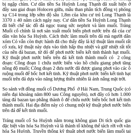
bị ngập chìm. Cư dân tiền Sa Huỳnh Long Thạnh đã xuất hiện ở
đây sau giai đoạn Holocen giữa, mẫu than phân tích đồng vị phóng
xạ C14 trong lớp sớm độ sâu 1,8m của khu cư trú Long Thạnh là
3370 ± 40 năm cách ngày nay. Cư dân tiền Sa Huỳnh Long Thạnh
đã biết chế tác đồ đá ngọc trang sức nephrit và làm muối. Trảng
Muối cổ chính là nơi sản xuất muối biển phơi nước trên đá của cư
dân văn hóa Sa Huỳnh. Cách thức làm muối trên đá mà người dân
xóm Cỏ vẫn còn thực hành đã cho thấy đây là kỹ thuật làm muối rất
cổ xưa, kỹ thuật này dựa vào tính hấp thu nhiệt và giữ nhiệt rất tốt
của nền đá bazan, từ đó để phơi nước biển kết tinh thành hạt muối.
Kỹ thuật phơi nước biển trên đá kết tinh thành muối có 2 công
đoạn: Công đoạn 1 chứa nước biển vào hồ chứa giang phơi tăng
nồng độ muối; Công đoạn 2 đưa nước đã được giang phơi vào các ô
ruộng muối để bốc hơi kết tinh. Kỹ thuật phơi nước biển kết tinh hạt
muối trên đá dựa vào năng lượng thiên nhiên là ánh nắng mặt trời.
So sánh với đồng muối cổ Dương Phố ở Hải Nam, Trung Quốc (có
niên đại khoảng năm 800 sau Công nguyên), nơi đây có hơn 1.000
tảng đá bazan tạo phẳng thành ô để chứa nước biển bốc hơi kết tinh
thành muối. Hai địa điểm này có chung một kỹ thuật phơi nước biển
trên đá để kết tinh muối.
Trảng muối cổ Sa Huỳnh nằm trong không gian Di tích quốc gia
đặc biệt văn hóa Sa Huỳnh và là thành tố không thể tách rời với văn
hóa Sa Huỳnh. Truyền thống kỹ thuật phơi nước biển làm muối tại