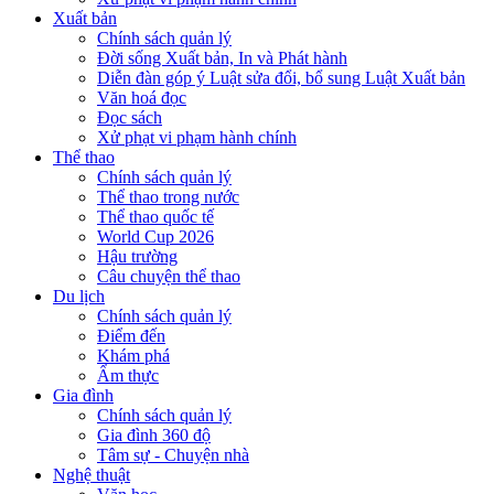
Xuất bản
Chính sách quản lý
Đời sống Xuất bản, In và Phát hành
Diễn đàn góp ý Luật sửa đổi, bổ sung Luật Xuất bản
Văn hoá đọc
Đọc sách
Xử phạt vi phạm hành chính
Thể thao
Chính sách quản lý
Thể thao trong nước
Thể thao quốc tế
World Cup 2026
Hậu trường
Câu chuyện thể thao
Du lịch
Chính sách quản lý
Điểm đến
Khám phá
Ẩm thực
Gia đình
Chính sách quản lý
Gia đình 360 độ
Tâm sự - Chuyện nhà
Nghệ thuật