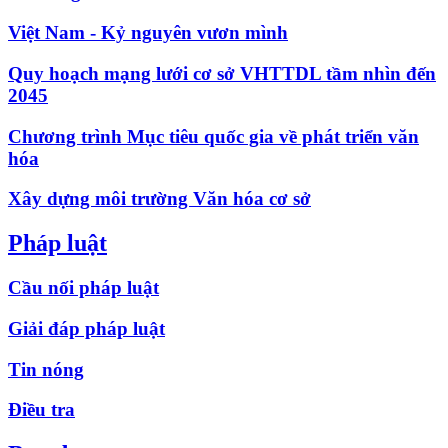
Việt Nam - Kỷ nguyên vươn mình
Quy hoạch mạng lưới cơ sở VHTTDL tầm nhìn đến
2045
Chương trình Mục tiêu quốc gia về phát triển văn
hóa
Xây dựng môi trường Văn hóa cơ sở
Pháp luật
Cầu nối pháp luật
Giải đáp pháp luật
Tin nóng
Điều tra