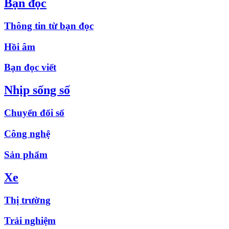
Bạn đọc
Thông tin từ bạn đọc
Hồi âm
Bạn đọc viết
Nhịp sống số
Chuyển đổi số
Công nghệ
Sản phẩm
Xe
Thị trường
Trải nghiệm