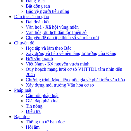
Hàng Việt
Bất động sản
Bảo vệ người tiêu dùng
Dân tộc - Tôn giáo
Đại đoàn kết
Văn hoá - Xã hội vùng miền
Văn hóa, du lịch dân tộc thiểu số
Chuyên đề dân tộc thiểu số và miền núi
Chuyên đề
Học tập và làm theo Bác
Xây dựng và bảo vệ nền tảng tư tưởng của Đảng
Đời sống xanh
Việt Nam - Kỷ nguyên vươn mình
Quy hoạch mạng lưới cơ sở VHTTDL tầm nhìn đến
2045
Chương trình Mục tiêu quốc gia về phát triển văn hóa
Xây dựng môi trường Văn hóa cơ sở
Pháp luật
Cầu nối pháp luật
Giải đáp pháp luật
Tin nóng
Điều tra
Bạn đọc
Thông tin từ bạn đọc
Hồi âm