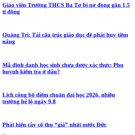
Giáo viên Trường THCS Ba Tơ bị nợ đọng gần 1,5
tỉ đồng
Quảng Trị: Tái cấu trúc giáo dục để phát huy tiềm
năng
Mã định danh học sinh chưa được xác thực: Phụ
huynh kiểm tra ở đâu?
Lịch công bố điểm chuẩn đại học 2026, nhiều
trường hé lộ ngày 9.8
Phát hiện cây cổ thụ “già” nhất nước Đức