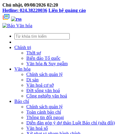
Chủ nhật, 09/08/2026 02:20
Hotline: 024.38220036
Liên hệ quảng cáo
Chính trị
Thời sự
Biển đảo Tổ quốc
Văn hóa & Suy ngẫm
Văn hóa
Chính sách quản lý
Di sản
Văn hoá cơ sở
Đời sống văn hoá
Công nghiệp văn hoá
Báo chí
Chính sách quản lý
Toàn cảnh báo chí
Thông tin đối ngoại
Diễn đàn góp ý dự thảo Luật Báo chí (sửa đổi)
Văn hoá số
Xử phạt vi phạm hành chính