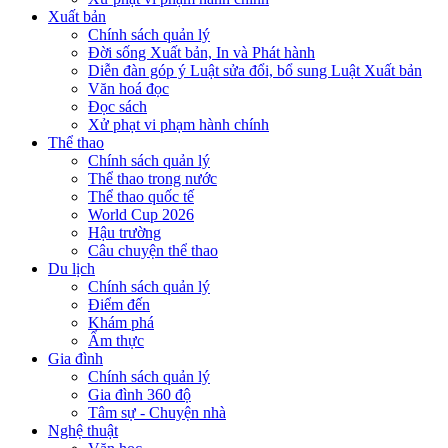
Xuất bản
Chính sách quản lý
Đời sống Xuất bản, In và Phát hành
Diễn đàn góp ý Luật sửa đổi, bổ sung Luật Xuất bản
Văn hoá đọc
Đọc sách
Xử phạt vi phạm hành chính
Thể thao
Chính sách quản lý
Thể thao trong nước
Thể thao quốc tế
World Cup 2026
Hậu trường
Câu chuyện thể thao
Du lịch
Chính sách quản lý
Điểm đến
Khám phá
Ẩm thực
Gia đình
Chính sách quản lý
Gia đình 360 độ
Tâm sự - Chuyện nhà
Nghệ thuật