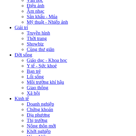
Văn học
Điện ảnh
Âm nhạc
Sân khấu - Múa
Mỹ thuật - Nhiếp ảnh
Giải trí
Truyền hình
Thời trang
Showbiz
Cùng thư giãn
Đời sống
Giáo dục - Khoa học
Y tế - Sức khoẻ
Bạn trẻ
Lối sống
Môi trường khí hậu
Giao thông
Xã hội
Kinh tế
Doanh nghiệp
Chứng khoán
Địa phương
Thị trường
Nông thôn mới
Khởi nghiệp