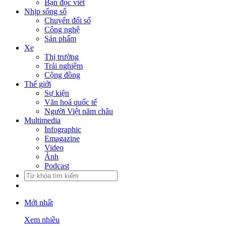
Bạn đọc viết
Nhịp sống số
Chuyển đổi số
Công nghệ
Sản phẩm
Xe
Thị trường
Trải nghiệm
Cộng đồng
Thế giới
Sự kiện
Văn hoá quốc tế
Người Việt năm châu
Multimedia
Infographic
Emagazine
Video
Ảnh
Podcast
Mới nhất
Xem nhiều