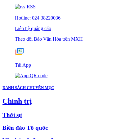
RSS
Hotline: 024.38220036
Liên hệ quảng cáo
Theo dõi Báo Văn Hóa trên MXH
Tải App
DANH SÁCH CHUYÊN MỤC
Chính trị
Thời sự
Biển đảo Tổ quốc