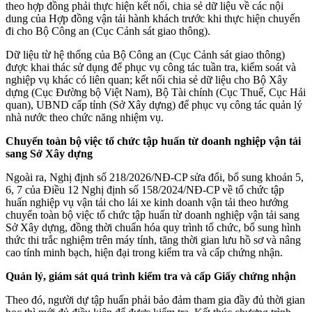
theo hợp đồng phải thực hiện kết nối, chia sẻ dữ liệu về các nội
dung của Hợp đồng vận tải hành khách trước khi thực hiện chuyến
đi cho Bộ Công an (Cục Cảnh sát giao thông).
Dữ liệu từ hệ thống của Bộ Công an (Cục Cảnh sát giao thông)
được khai thác sử dụng để phục vụ công tác tuần tra, kiểm soát và
nghiệp vụ khác có liên quan; kết nối chia sẻ dữ liệu cho Bộ Xây
dựng (Cục Đường bộ Việt Nam), Bộ Tài chính (Cục Thuế, Cục Hải
quan), UBND cấp tỉnh (Sở Xây dựng) để phục vụ công tác quản lý
nhà nước theo chức năng nhiệm vụ.
Chuyển toàn bộ việc tổ chức tập huấn từ doanh nghiệp vận tải
sang Sở Xây dựng
Ngoài ra, Nghị định số 218/2026/NĐ-CP sửa đổi, bổ sung khoản 5,
6, 7 của Điều 12 Nghị định số 158/2024/NĐ-CP về tổ chức tập
huấn nghiệp vụ vận tải cho lái xe kinh doanh vận tải theo hướng
chuyển toàn bộ việc tổ chức tập huấn từ doanh nghiệp vận tải sang
Sở Xây dựng, đồng thời chuẩn hóa quy trình tổ chức, bổ sung hình
thức thi trắc nghiệm trên máy tính, tăng thời gian lưu hồ sơ và nâng
cao tính minh bạch, hiện đại trong kiểm tra và cấp chứng nhận.
Quản lý, giám sát quá trình kiểm tra và cấp Giấy chứng nhận
Theo đó, người dự tập huấn phải bảo đảm tham gia đầy đủ thời gian