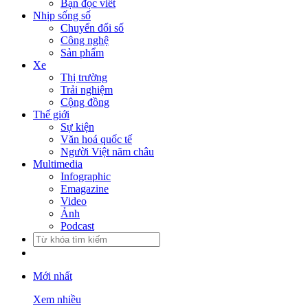
Bạn đọc viết
Nhịp sống số
Chuyển đổi số
Công nghệ
Sản phẩm
Xe
Thị trường
Trải nghiệm
Cộng đồng
Thế giới
Sự kiện
Văn hoá quốc tế
Người Việt năm châu
Multimedia
Infographic
Emagazine
Video
Ảnh
Podcast
Mới nhất
Xem nhiều