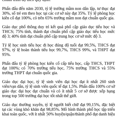
Phấn đấu đến năm 2030, tỷ lệ trường mầm non dân lập, tư thục đạt
30%, số trẻ em theo học tại các cơ sở này đạt 35%. Tỷ lệ phòng học
kiên cố đạt 100%, có trên 65% trường mầm non đạt chuẩn quốc gia.
Giáo dục phổ thông duy trì kết quả phổ cập giáo dục tiểu học và
THCS; 75% tỉnh, thành đạt chuẩn phổ cập giáo dục tiểu học mức
độ 3; 40% tỉnh đạt chuẩn phổ cập trung học cơ sở mức độ 3.
Tỷ lệ học sinh tiểu học đi học đúng độ tuổi đạt 99,5%, THCS đạt
97%, tỷ lệ hoàn thành tiểu học 99,7%, THCS 99%, và THPT đạt
95%.
Phấn đấu tỷ lệ phòng học kiên cố cấp tiểu học, cấp THCS, THPT
đạt 100%; có 70% trường tiểu học, 75% trường THCS và 55%
trường THPT đạt chuẩn quốc gia.
Giáo dục đại học, tỷ lệ sinh viên đại học đạt ít nhất 260 sinh
viên/vạn dân, tỷ lệ sinh viên quốc tế đạt 1,5%.
Phấn đấu 100% cơ sở
giáo dục đại học đạt chuẩn và có ít nhất 5 cơ sở được xếp hạng
trong top 500 trường đại học tốt nhất thế giới.
Giáo dục thường xuyên, tỷ lệ người biết chữ đạt 99,15%, đặc biệt
tại các vùng khó khăn đạt 98,85%. Mô hình thành phố học tập triển
khai toàn quốc, với ít nhất 50% huyện/quận/thành phố đạt danh hiệu