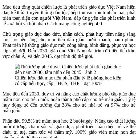
Mục tiêu tổng quát chiến lược là phát triển giáo dục Việt Nam hiện
đại, kế thừa truyền thống dân tộc, tiếp thu văn minh nhân loại, phát
triển toàn diện con người Việt Nam, đáp ứng yêu cầu phát triển kinh
tế - xã hội và hội nhập Cách mạng công nghiệp 4.0.
Chú trọng giáo dục đạo đức, nhân cách, phát huy tiềm năng sáng
tạo, tạo nền tảng cho mục tiêu dân giàu, nước mạnh, hạnh phúc.
Phát triển hệ thống giáo dục mở, công bằng, bình đẳng, phục vụ học
tập suốt đời. Đến 2030, giáo dục Việt Nam đạt trình độ tiên tiến khu
vực châu Á, và đến 2045, đạt trình độ thế giới.
Chiến lược đặt mục tiêu phấn đấu tỷ lệ phòng học kiên
cố cấp tiểu học, cấp THCS, THPT đạt 100%
Mục tiêu đến 2030, duy trì và nâng cao chất lượng phổ cập giáo dục
mầm non cho trẻ 5 tuổi, hoàn thành phổ cập cho trẻ mẫu giáo. Tỷ lệ
huy động trẻ đến trường đạt 38% cho trẻ nhà trẻ và 97% cho trẻ
mẫu giáo.
Phấn đấu 99,5% trẻ mầm non học 2 buổi/ngày. Nâng cao chất lượng
nuôi dưỡng, chăm sóc và giáo dục, phát triển toàn diện trẻ về thể
chất, trí tuệ, cảm xúc và thẩm mỹ. 100% giáo viên mầm non đạt
chuẩn trình độ theo quy định.