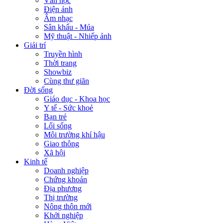
Văn học
Điện ảnh
Âm nhạc
Sân khấu - Múa
Mỹ thuật - Nhiếp ảnh
Giải trí
Truyền hình
Thời trang
Showbiz
Cùng thư giãn
Đời sống
Giáo dục - Khoa học
Y tế - Sức khoẻ
Bạn trẻ
Lối sống
Môi trường khí hậu
Giao thông
Xã hội
Kinh tế
Doanh nghiệp
Chứng khoán
Địa phương
Thị trường
Nông thôn mới
Khởi nghiệp