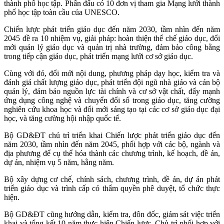
thành phố học tập. Phấn đấu có 10 đơn vị tham gia Mạng lưới thành
phố học tập toàn cầu của UNESCO.
Chiến lược phát triển giáo dục đến năm 2030, tầm nhìn đến năm
2045 đề ra 10 nhiệm vụ, giải pháp: hoàn thiện thể chế giáo dục, đổi
mới quản lý giáo dục và quản trị nhà trường, đảm bảo công bằng
trong tiếp cận giáo dục, phát triển mạng lưới cơ sở giáo dục.
Cùng với đó, đổi mới nội dung, phương pháp dạy học, kiểm tra và
đánh giá chất lượng giáo dục, phát triển đội ngũ nhà giáo và cán bộ
quản lý, đảm bảo nguồn lực tài chính và cơ sở vật chất, đẩy mạnh
ứng dụng công nghệ và chuyển đổi số trong giáo dục, tăng cường
nghiên cứu khoa học và đổi mới sáng tạo tại các cơ sở giáo dục đại
học, và tăng cường hội nhập quốc tế.
Bộ GD&ĐT chủ trì triển khai Chiến lược phát triển giáo dục đến
năm 2030, tầm nhìn đến năm 2045, phối hợp với các bộ, ngành và
địa phương để cụ thể hóa thành các chương trình, kế hoạch, đề án,
dự án, nhiệm vụ 5 năm, hằng năm.
Bộ xây dựng cơ chế, chính sách, chương trình, đề án, dự án phát
triển giáo dục và trình cấp có thẩm quyền phê duyệt, tổ chức thực
hiện.
Bộ GD&ĐT cũng hướng dẫn, kiểm tra, đôn đốc, giám sát việc triển
khai và tổng kết 10 năm thực hiện Chiến lược. Chủ trì phối hợp với