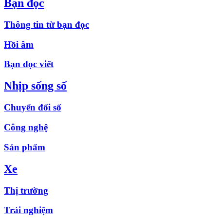
Bạn đọc
Thông tin từ bạn đọc
Hồi âm
Bạn đọc viết
Nhịp sống số
Chuyển đổi số
Công nghệ
Sản phẩm
Xe
Thị trường
Trải nghiệm