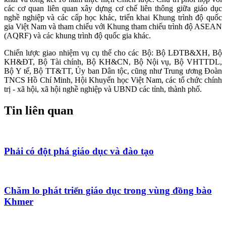
các cơ quan liên quan xây dựng cơ chế liên thông giữa giáo dục
nghề nghiệp và các cấp học khác, triển khai Khung trình độ quốc
gia Việt Nam và tham chiếu với Khung tham chiếu trình độ ASEAN
(AQRF) và các khung trình độ quốc gia khác.
Chiến lược giao nhiệm vụ cụ thể cho các Bộ: Bộ LĐTB&XH, Bộ
KH&ĐT, Bộ Tài chính, Bộ KH&CN, Bộ Nội vụ, Bộ VHTTDL,
Bộ Y tế, Bộ TT&TT, Ủy ban Dân tộc, cũng như Trung ương Đoàn
TNCS Hồ Chí Minh, Hội Khuyến học Việt Nam, các tổ chức chính
trị - xã hội, xã hội nghề nghiệp và UBND các tỉnh, thành phố.
Tin liên quan
Phải có đột phá giáo dục và đào tạo
Chăm lo phát triển giáo dục trong vùng đồng bào
Khmer