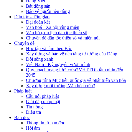
Hàng Việt
Bất động sản
Bảo vệ người tiêu dùng
Dân tộc - Tôn giáo
Đại đoàn kết
Văn hoá - Xã hội vùng miền
Văn hóa, du lịch dân tộc thiểu số
Chuyên đề dân tộc thiểu số và miền núi
Chuyên đề
Học tập và làm theo Bác
Xây dựng và bảo vệ nền tảng tư tưởng của Đảng
Đời sống xanh
Việt Nam - Kỷ nguyên vươn mình
Quy hoạch mạng lưới cơ sở VHTTDL tầm nhìn đến
2045
Chương trình Mục tiêu quốc gia về phát triển văn hóa
Xây dựng môi trường Văn hóa cơ sở
Pháp luật
Cầu nối pháp luật
Giải đáp pháp luật
Tin nóng
Điều tra
Bạn đọc
Thông tin từ bạn đọc
Hồi âm