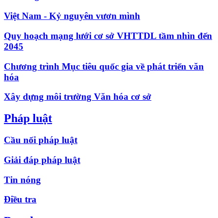
Việt Nam - Kỷ nguyên vươn mình
Quy hoạch mạng lưới cơ sở VHTTDL tầm nhìn đến
2045
Chương trình Mục tiêu quốc gia về phát triển văn
hóa
Xây dựng môi trường Văn hóa cơ sở
Pháp luật
Cầu nối pháp luật
Giải đáp pháp luật
Tin nóng
Điều tra