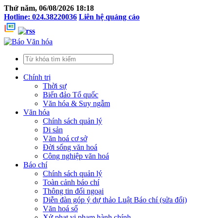
Thứ năm, 06/08/2026 18:18
Hotline: 024.38220036
Liên hệ quảng cáo
Chính trị
Thời sự
Biển đảo Tổ quốc
Văn hóa & Suy ngẫm
Văn hóa
Chính sách quản lý
Di sản
Văn hoá cơ sở
Đời sống văn hoá
Công nghiệp văn hoá
Báo chí
Chính sách quản lý
Toàn cảnh báo chí
Thông tin đối ngoại
Diễn đàn góp ý dự thảo Luật Báo chí (sửa đổi)
Văn hoá số
Xử phạt vi phạm hành chính