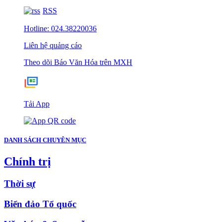
RSS
Hotline: 024.38220036
Liên hệ quảng cáo
Theo dõi Báo Văn Hóa trên MXH
Tải App
DANH SÁCH CHUYÊN MỤC
Chính trị
Thời sự
Biển đảo Tổ quốc