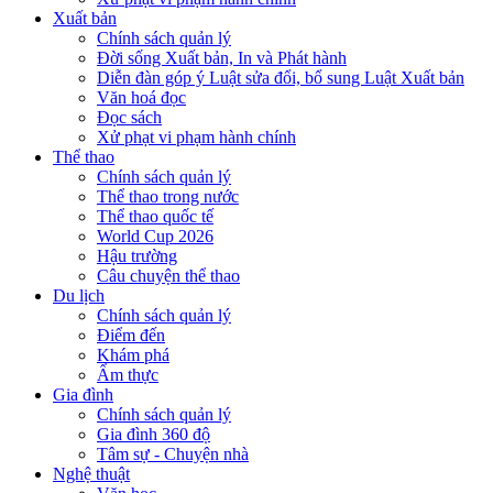
Xuất bản
Chính sách quản lý
Đời sống Xuất bản, In và Phát hành
Diễn đàn góp ý Luật sửa đổi, bổ sung Luật Xuất bản
Văn hoá đọc
Đọc sách
Xử phạt vi phạm hành chính
Thể thao
Chính sách quản lý
Thể thao trong nước
Thể thao quốc tế
World Cup 2026
Hậu trường
Câu chuyện thể thao
Du lịch
Chính sách quản lý
Điểm đến
Khám phá
Ẩm thực
Gia đình
Chính sách quản lý
Gia đình 360 độ
Tâm sự - Chuyện nhà
Nghệ thuật